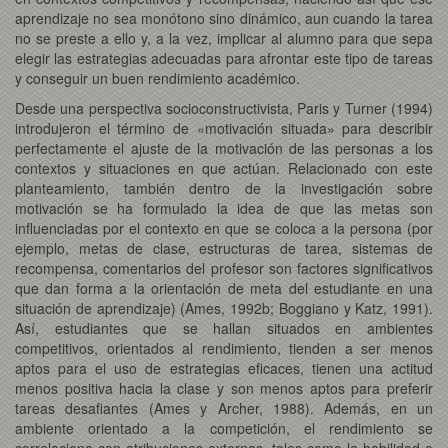
aprendizaje no sea monótono sino dinámico, aun cuando la tarea
no se preste a ello y, a la vez, implicar al alumno para que sepa
elegir las estrategias adecuadas para afrontar este tipo de tareas
y conseguir un buen rendimiento académico.
Desde una perspectiva socioconstructivista, Paris y Turner (1994)
introdujeron el término de «motivación situada» para describir
perfectamente el ajuste de la motivación de las personas a los
contextos y situaciones en que actúan. Relacionado con este
planteamiento, también dentro de la investigación sobre
motivación se ha formulado la idea de que las metas son
influenciadas por el contexto en que se coloca a la persona (por
ejemplo, metas de clase, estructuras de tarea, sistemas de
recompensa, comentarios del profesor son factores significativos
que dan forma a la orientación de meta del estudiante en una
situación de aprendizaje) (Ames, 1992b; Boggiano y Katz, 1991).
Así, estudiantes que se hallan situados en ambientes
competitivos, orientados al rendimiento, tienden a ser menos
aptos para el uso de estrategias eficaces, tienen una actitud
menos positiva hacia la clase y son menos aptos para preferir
tareas desafiantes (Ames y Archer, 1988). Además, en un
ambiente orientado a la competición, el rendimiento se
correlaciona con atribuciones externas, tales como la habilidad o