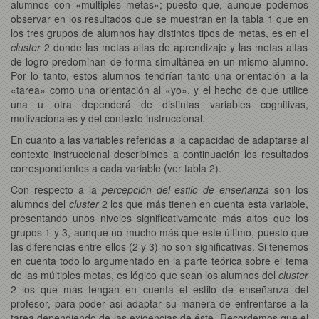
alumnos con «múltiples metas»; puesto que, aunque podemos
observar en los resultados que se muestran en la tabla 1 que en
los tres grupos de alumnos hay distintos tipos de metas, es en el
cluster
2 donde las metas altas de aprendizaje y las metas altas
de logro predominan de forma simultánea en un mismo alumno.
Por lo tanto, estos alumnos tendrían tanto una orientación a la
«tarea» como una orientación al «yo», y el hecho de que utilice
una u otra dependerá de distintas variables cognitivas,
motivacionales y del contexto instruccional.
En cuanto a las variables referidas a la capacidad de adaptarse al
contexto instruccional describimos a continuación los resultados
correspondientes a cada variable (ver tabla 2).
Con respecto a la
percepción del estilo de enseñanza
son los
alumnos del
cluster
2 los que más tienen en cuenta esta variable,
presentando unos niveles significativamente más altos que los
grupos 1 y 3, aunque no mucho más que este último, puesto que
las diferencias entre ellos (2 y 3) no son significativas. Si tenemos
en cuenta todo lo argumentado en la parte teórica sobre el tema
de las múltiples metas, es lógico que sean los alumnos del
cluster
2 los que más tengan en cuenta el estilo de enseñanza del
profesor, para poder así adaptar su manera de enfrentarse a la
tarea dependiendo de las exigencias de éste. Recordemos que el