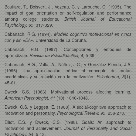
Bouffard, T., Boisvert, J., Vezeau, C. y Larouche, C. (1995). The
impact of goal orientation on self-regulation and performance
among college students.
British Journal of Educational
Psychology, 65
, 317-329.
Cabanach, R.G. (1994).
Modelo cognitivo-motivacional en niños
con y sin «DA».
Universidad de La Coruña.
Cabanach, R.G. (1997). Concepciones y enfoques de
aprendizaje.
Revista de Psicodidáctica, 4,
5-39.
Cabanach, R.G., Valle, A., Núñez, J.C., y González-Pienda, J.A.
(1996). Una aproximación teórica al concepto de metas
académicas y su relación con la motivación.
Psicothema, 8
(1),
45-61.
Dweck, C.S. (1986). Motivational process afecting learning
.
American Psychologist, 41
(10), 1040-1048.
Dweck, C.S. y Leggett, E. (1988). A social-cognitive approach to
motivation and personality.
Psychological Review, 95
, 256-273.
Elliot, E.S. y Dweck, C.S. (1988). Goals: An approach to
motivation and achievement.
Journal of Personality and Social
Psychology, 54
, 5-12.