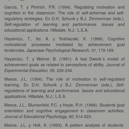
García, T. y Pintrich, P.R. (1994). Regulating motivation and
cognition in the classroom: The role of self-schemas and self-
regulatory strategies. En D.H. Schunk y B.J. Zimmerman (eds.),
Self-regulation of learning and performance. Issues and
educational applications
. Hillsdale, N.J.: L.E.A.
Hayamizu, T., Ito, A. y Yoshiazaki, K. (1989). Cognitive
motivational processes mediated by achievement goal
tendencies.
Japanase Psychological Research, 31
, 179-189.
Hayamizu, T. y Weiner, B. (1991). A test Dweck´s model of
achievement goals as related to perceptions of ability.
Journal of
Experimental Education, 59
, 226-234.
Meece, J.L. (1994). The role of motivation in self-regulated
learning. En D.H. Schunk y B.J. Zimmerman (eds.),
Self-
regulations of learning and performance. Issues and educational
applications
. Hillsdale, N.J.: L.E.A.
Meece, J.L., Blumenfeld, P.C. y Hoyle, R.H. (1988). Students´goal
orientation and cognitive engagement in classroom activities.
Journal of Educational Psychology, 80
, 514-523.
Meece, J.L. y Holt, K. (1993). A pattern analysis of students´