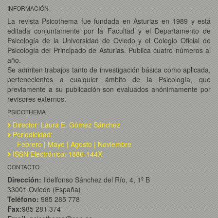
INFORMACIÓN
La revista Psicothema fue fundada en Asturias en 1989 y está
editada conjuntamente por la Facultad y el Departamento de
Psicología de la Universidad de Oviedo y el Colegio Oficial de
Psicología del Principado de Asturias. Publica cuatro números al
año.
Se admiten trabajos tanto de investigación básica como aplicada,
pertenecientes a cualquier ámbito de la Psicología, que
previamente a su publicación son evaluados anónimamente por
revisores externos.
PSICOTHEMA
Director: Laura E. Gómez Sánchez
Periodicidad:
Febrero | Mayo | Agosto | Noviembre
ISSN Electrónico: 1886-144X
CONTACTO
Dirección:
Ildelfonso Sánchez del Río, 4, 1º B
33001 Oviedo (España)
Teléfono:
985 285 778
Fax:
985 281 374