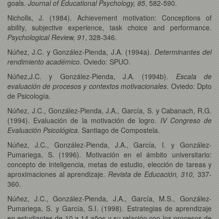
goals.
Journal of Educational Psychology, 85
, 582-590.
Nicholls, J. (1984). Achievement motivation: Conceptions of
ability, subjective experience, task choice and performance.
Psychological Review, 91
, 328-346.
Núñez, J.C. y González-Pienda, J.A. (1994a).
Determinantes del
rendimiento académico.
Oviedo: SPUO.
Núñez,J.C. y González-Pienda, J.A. (1994b).
Escala de
evaluación de procesos y contextos motivacionales
. Oviedo: Dpto
de Psicología.
Núñez, J.C., González-Pienda, J.A., García, S. y Cabanach, R.G.
(1994). Evaluación de la motivación de logro.
IV Congreso de
Evaluación Psicológica
. Santiago de Compostela.
Núñez, J.C., González-Pienda, J.A., García, I. y González-
Pumariega, S. (1996). Motivación en el ámbito universitario:
concepto de inteligencia, metas de estudio, elección de tareas y
aproximaciones al aprendizaje.
Revista de Educación, 310,
337-
360.
Núñez, J.C., González-Pienda, J.A., García, M.S., González-
Pumariega, S. y García, S.I. (1998). Estrategias de aprendizaje
en estudiantes de 10 a 14 años y su relación con los procesos de