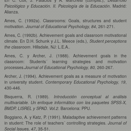
Psicológico y Educación. II. Psicología de la Educación
. Madrid:
Alianza.
Ames, C. (1992a). Classrooms: Goals, structures and student
motivation.
Journal of Educational Psychology, 84
, 261-271.
Ames, C. (1992b). Achievement goals and classroom motivational
climate. En D.H. Schunk y J.L. Meece (eds.),
Student perceptions
the classroom
. Hillsdale, NJ: L.E.A..
Ames, C. y Archer, J. (1988). Achievement goals in the
classroom: Students´ learning strategies and motivation
processes.
Journal of Educational Psychology, 80,
260-267.
Archer, J. (1994). Achievement goals as a measure of motivation
in university student.
Contemporary Educational Psychology, 19
,
430-446.
Bisquerra, R. (1989).
Introducción conceptual al análisis
multivariable. Un enfoque informático con los paquetes SPSS-X,
BMDP, LISREL y SPAD. Vol.2
. Barcelona: PPU.
Boggiano, A. y Katz, P. (1991). Maladaptive achievement patterns
in student: The role of teachers´ controlling strategies.
Journal of
Social Issues, 47
, 35-51.