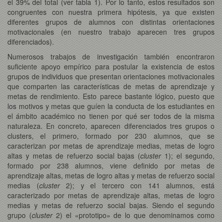
el 39% del total (ver tabla 1). Por lo tanto, estos resultados son
congruentes con nuestra primera hipótesis, ya que existen
diferentes grupos de alumnos con distintas orientaciones
motivacionales (en nuestro trabajo aparecen tres grupos
diferenciados).
Numerosos trabajos de investigación también encontraron
suficiente apoyo empírico para postular la existencia de estos
grupos de individuos que presentan orientaciones motivacionales
que comparten las características de metas de aprendizaje y
metas de rendimiento. Esto parece bastante lógico, puesto que
los motivos y metas que guíen la conducta de los estudiantes en
el ámbito académico no tienen por qué ser todos de la misma
naturaleza. En concreto, aparecen diferenciados tres grupos o
clusters, el primero, formado por 230 alumnos, que se
caracterizan por metas de aprendizaje medias, metas de logro
altas y metas de refuerzo social bajas (
cluster
1); el segundo,
formado por 238 alumnos, viene definido por metas de
aprendizaje altas, metas de logro altas y metas de refuerzo social
medias (
cluster
2); y el tercero con 141 alumnos, está
caracterizado por metas de aprendizaje altas, metas de logro
medias y metas de refuerzo social bajas. Siendo el segundo
grupo (
cluster
2) el «prototipo» de lo que denominamos como