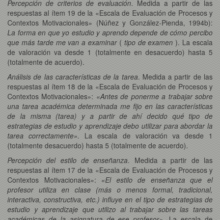
Percepción de criterios de evaluación
. Medida a partir de las
respuestas al ítem 19 de la «Escala de Evaluación de Procesos y
Contextos Motivacionales» (Núñez y González-Pienda, 1994b):
La forma en que yo estudio y aprendo depende de cómo percibo
que más tarde me van a examinar
(
tipo de examen
). La escala
de valoración va desde 1 (totalmente en desacuerdo) hasta 5
(totalmente de acuerdo).
Análisis de las características de la tarea
. Medida a partir de las
respuestas al ítem 18 de la «Escala de Evaluación de Procesos y
Contextos Motivacionales»:
«Antes de ponerme a trabajar sobre
una tarea académica determinada me fijo en las características
de la misma (tarea) y a partir de ahí decido qué tipo de
estrategias de estudio y aprendizaje debo utilizar para abordar la
tarea correctamente».
La escala de valoración va desde 1
(totalmente desacuerdo) hasta 5 (totalmente de acuerdo).
Percepción del estilo de enseñanza
. Medida a partir de las
respuestas al ítem 17 de la «Escala de Evaluación de Procesos y
Contextos Motivacionales»:
«El estilo de enseñanza que el
profesor utiliza en clase (más o menos formal, tradicional,
interactiva, constructiva, etc.) influye en el tipo de estrategias de
estudio y aprendizaje que utilizo al trabajar sobre las tareas
académicas de la asignatura de ese profesor»
. La escala de