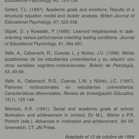
Seifert, T.L. (1997). Academic goals and emotions: Results of a
structural equation model and cluster analysis.
British Journal of
Educational Psychology, 67
, 323-338.
Stipek, D. y Kowalski, P. (1989). Learned helplessness in task-
orienting versus performance-orienting testing conditions.
Journal
of Educational Psychology, 81
, 384-391.
Valle, A., Cabanach, R., Cuevas, L. y Núñez, J.C. (1996). Metas
académicas de los estudiantes universitarios y su relación con
otras variables cognitivo-motivacionales.
Boletín de Psicología,
53
, 49-68.
Valle, A., Cabanach, R.G., Cuevas, L.M. y Núñez, J.C. (1997).
Patrones motivacionales en estudiantes universitarios:
Características diferenciales.
Revista de Investigación Educativa,
15
(1), 125-146.
Wentzel
,
K.R. (1991). Social and academic goals at school:
Motivation and achievement in context. En M.L. Maher y P.R.
Pintrich (eds.),
Advances in motivation and achievement. Vol VII
.
Greenwich, CT: JAI Press.
Aceptado el 13 de octubre de 1998