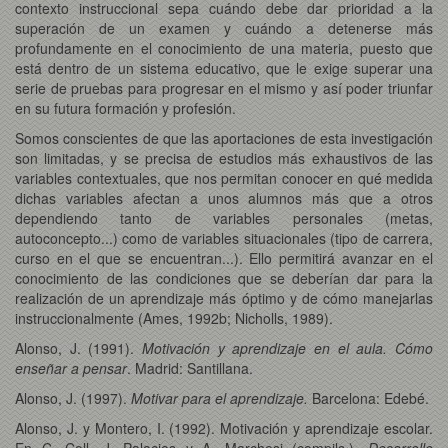
contexto instruccional sepa cuándo debe dar prioridad a la
superación de un examen y cuándo a detenerse más
profundamente en el conocimiento de una materia, puesto que
está dentro de un sistema educativo, que le exige superar una
serie de pruebas para progresar en el mismo y así poder triunfar
en su futura formación y profesión.
Somos conscientes de que las aportaciones de esta investigación
son limitadas, y se precisa de estudios más exhaustivos de las
variables contextuales, que nos permitan conocer en qué medida
dichas variables afectan a unos alumnos más que a otros
dependiendo tanto de variables personales (metas,
autoconcepto...) como de variables situacionales (tipo de carrera,
curso en el que se encuentran...). Ello permitirá avanzar en el
conocimiento de las condiciones que se deberían dar para la
realización de un aprendizaje más óptimo y de cómo manejarlas
instruccionalmente (Ames, 1992b; Nicholls, 1989).
Alonso, J. (1991).
Motivación y aprendizaje en el aula. Cómo
enseñar a pensar
. Madrid: Santillana.
Alonso, J. (1997).
Motivar para el aprendizaje.
Barcelona: Edebé.
Alonso, J. y Montero, I. (1992). Motivación y aprendizaje escolar.
En C. Coll, J. Palacios y A. Marchesi (compils.),
Desarrollo