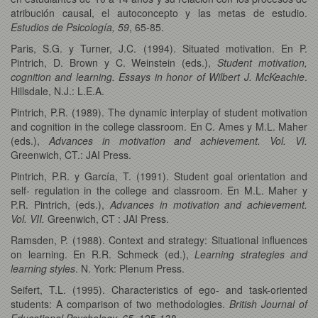
atribución causal, el autoconcepto y las metas de estudio.
Estudios de Psicología, 59
, 65-85.
Paris, S.G. y Turner, J.C. (1994). Situated motivation. En P.
Pintrich, D. Brown y C. Weinstein (eds.),
Student motivation,
cognition and learning. Essays in honor of Wilbert J. McKeachie
.
Hillsdale, N.J.: L.E.A.
Pintrich, P.R. (1989). The dynamic interplay of student motivation
and cognition in the college classroom. En C. Ames y M.L. Maher
(eds.),
Advances in motivation and achievement. Vol. VI.
Greenwich, CT.: JAI Press.
Pintrich, P.R. y García, T. (1991). Student goal orientation and
self- regulation in the college and classroom. En M.L. Maher y
P.R. Pintrich, (eds.),
Advances in motivation and achievement.
Vol. VII.
Greenwich, CT : JAI Press.
Ramsden, P. (1988). Context and strategy: Situational influences
on learning. En R.R. Schmeck (ed.),
Learning strategies and
learning styles
. N. York: Plenum Press.
Seifert, T.L. (1995). Characteristics of ego- and task-oriented
students: A comparison of two methodologies.
British Journal of
Educational Psychology, 65
, 125-138.