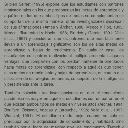
Si bien Seifert (1995) expone que los estudiantes con patrones
motivacionales en los que predominan las metas de aprendizaje y
aquéllos en los que ambos tipos de metas se complementan se
comportan de la misma manera, otras investigaciones discrepan
de sus afirmaciones (Ames y Archer, 1988; Meece y Holt, 1993;
Meece, Blumenfeld y Hoyle, 1988; Pintrich y García, 1991; Valle
et al., 1997) y consideran que los patrones que más fácilmente
llevan a un aprendizaje significativo son los de altas metas de
aprendizaje y bajas de rendimiento. En cualquier caso, los
estudiantes con patrón motivacional múltiple presentan algunas
ventajas, que comparten con los predominantemente orientados
hacia metas de aprendizaje, con respecto a aquéllos que tienen
altas metas de rendimiento y bajas de aprendizaje, en cuanto a la
utilización de estrategias profundas, concepción de la inteligencia
y persistencia ante la tarea.
También coinciden las investigaciones en que el rendimiento
académico es mayor en aquéllos estudiantes con un patrón en el
que existan ambos tipos de metas en niveles altos (Archer, 1994;
Bouffard, Boisvert, Vezeau y Larouche, 1995; Valle et al., 1997;
Wentzel, 1991). El estudiante rinde mejor cuando no sólo se
preocupa por la adquisición de conocimiento y habilidad, sino
también por el logro del máximo nivel de rendimiento (Dweck y