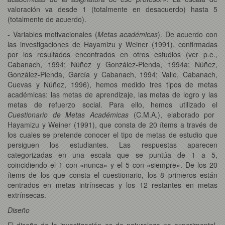
valoración va desde 1 (totalmente en desacuerdo) hasta 5
(totalmente de acuerdo).
- Variables motivacionales (
Metas académicas
). De acuerdo con
las investigaciones de Hayamizu y Weiner (1991), confirmadas
por los resultados encontrados en otros estudios (ver p.e.,
Cabanach, 1994; Núñez y González-Pienda, 1994a; Núñez,
González-Pienda, García y Cabanach, 1994; Valle, Cabanach,
Cuevas y Núñez, 1996), hemos medido tres tipos de metas
académicas: las metas de aprendizaje, las metas de logro y las
metas de refuerzo social. Para ello, hemos utilizado el
Cuestionario de Metas Académicas
(C.M.A.), elaborado por
Hayamizu y Weiner (1991), que consta de 20 ítems a través de
los cuales se pretende conocer el tipo de metas de estudio que
persiguen los estudiantes. Las respuestas aparecen
categorizadas en una escala que se puntúa de 1 a 5,
coincidiendo el 1 con «nunca» y el 5 con «siempre». De los 20
ítems de los que consta el cuestionario, los 8 primeros están
centrados en metas intrínsecas y los 12 restantes en metas
extrínsecas.
Diseño
El diseño de la investigación es de naturaleza no experimental,