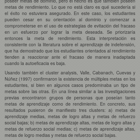
poseer metas de dominio, pero el hecho es que también poseen
metas de rendimiento. Lo que no está claro es qué sucedería si
el éxito no estuviera asegurado. En este caso, los estudiantes
pueden cesar en su orientación al dominio y comenzar a
comprometerse en el uso de estrategias de evitación del fracaso
en un esfuerzo por lograr la meta deseada. Se priorizaría
entonces la meta de rendimiento. Esta interpretación es
consistente con la literatura sobre el aprendizaje de indefensión,
que ha demostrado que los estudiantes orientados al rendimiento
tienden a reaccionar ante el fracaso de manera inadaptada
cuando la autoeficacia es baja.
Usando también el cluster analysis, Valle, Cabanach, Cuevas y
Núñez (1997) confirmaron la existencia de múltiples metas en los
estudiantes, si bien en algunos casos predominaba un tipo de
metas sobre las otras. En una línea similar a las investigaciones
previas encontraron grupos de personas que poseían tanto
metas de aprendizaje como de rendimiento. En concreto, sus
resultados pusieron de manifiesto tres clusters: a) metas de
aprendizaje medias, metas de logro altas y metas de refuerzo
social bajas; b) metas de aprendizaje altas, metas de logro altas y
metas de refuerzo social medias; c) metas de aprendizaje altas,
metas de logro medias y metas de refuerzo social bajas.