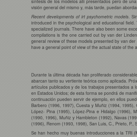
síntesis de los modelos allí presentados pero de un
visión general del mismo y, más tarde, puedan aborda
Recent developments of irt psychometric models
. Si
introduced in the psychological and educational field.
specialized journals. There have also been some exce
compilations is the one carried out by van der Linde
general review of these models presented by van der L
have a general point of view of the actual state of the a
Durante la última década han proliferado considerabl
abarcan tanto su vertiente teórica como aplicada. Pró
artículos publicados y de los trabajos presentados a l
en Estados Unidos; de esta forma se pondrá de manifie
continuación pueden servir de ejemplo, en ellos pued
Barbero (1996, 1997), Cuesta y Muñiz (1994, 1995),
López- Pina (1995), López-Pina e Hidalgo (1996), 
(1990, 1996), Muñiz y Hambleton (1992), Navas (1993
(1996), Renom (1993, 1998), San Luis, C., Prieto, P., 
Se han hecho muy buenas introducciones a la TRI (Mu