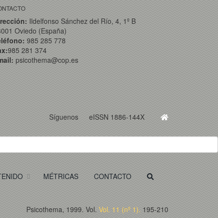
ONTACTO
rección:
Ildelfonso Sánchez del Río, 4, 1º B
3001 Oviedo (España)
eléfono:
985 285 778
ax:
985 281 374
ail:
psicothema@cop.es
Síguenos
eISSN 1886-144X
TENIDO
MÉTRICAS
CONTACTO
Psicothema, 1999. Vol.
Vol. 11 (nº 1).
195-210