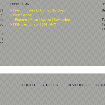
PSICOTHEMA
C
989
Director: Laura E. Gómez Sánchez
Di
el
Periodicidad:
3
de
Febrero | Mayo | Agosto | Noviembre
T
ado
ISSN Electrónico: 1886-144X
F
Em
omo
la
on
EQUIPO
AUTORES
REVISORES
CON