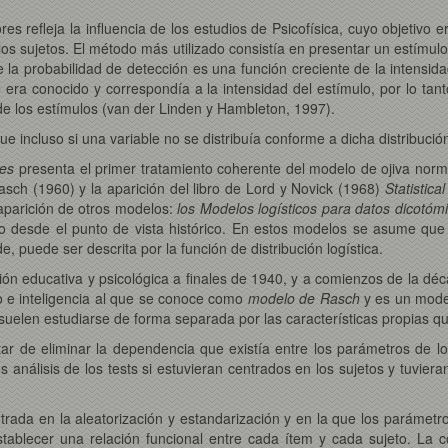
res refleja la influencia de los estudios de Psicofísica, cuyo objetivo e
os sujetos. El método más utilizado consistía en presentar un estímul
la probabilidad de detección es una función creciente de la intensidad
 era conocido y correspondía a la intensidad del estímulo, por lo ta
e los estímulos (van der Linden y Hambleton, 1997).
que incluso si una variable no se distribuía conforme a dicha distribuc
res
presenta el primer tratamiento coherente del modelo de ojiva norm
Rasch (1960) y la aparición del libro de Lord y Novick (1968)
Statistica
aparición de otros modelos:
los Modelos logísticos para datos dicotóm
mo desde el punto de vista histórico. En estos modelos se asume que 
, puede ser descrita por la función de distribución logística.
n educativa y psicológica a finales de 1940, y a comienzos de la dé
o e inteligencia al que se conoce como
modelo de Rasch
y es un mode
elen estudiarse de forma separada por las características propias qu
tar de eliminar la dependencia que existía entre los parámetros de lo
s análisis de los tests si estuvieran centrados en los sujetos y tuvie
trada en la aleatorización y estandarización y en la que los parámetr
tablecer una relación funcional entre cada ítem y cada sujeto. La 