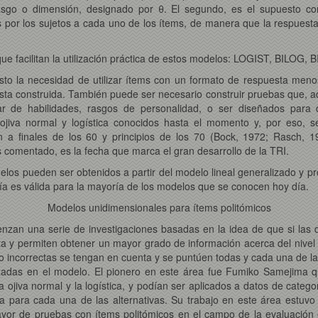
 rasgo o dimensión, designado por θ. El segundo, es el supuesto 
 por los sujetos a cada uno de los ítems, de manera que la respuesta
e facilitan la utilización práctica de estos modelos: LOGIST, BILOG
to la necesidad de utilizar ítems con un formato de respuesta menos 
esta construida. También puede ser necesario construir pruebas que, a
ugar de habilidades, rasgos de personalidad, o ser diseñados para 
ojiva normal y logística conocidos hasta el momento y, por eso, s
 a finales de los 60 y principios de los 70 (Bock, 1972; Rasch, 
 comentado, es la fecha que marca el gran desarrollo de la TRI.
elos pueden ser obtenidos a partir del modelo lineal generalizado y 
ría es válida para la mayoría de los modelos que se conocen hoy día.
Modelos unidimensionales para ítems politómicos
zan una serie de investigaciones basadas en la idea de que si las di
 y permiten obtener un mayor grado de información acerca del nivel d
o incorrectas se tengan en cuenta y se puntúen todas y cada una de la
zadas en el modelo. El pionero en este área fue Fumiko Samejima qu
la ojiva normal y la logística, y podían ser aplicados a datos de cate
a para cada una de las alternativas. Su trabajo en este área estuvo
yor de pruebas con ítems politómicos en el campo de la evaluación e