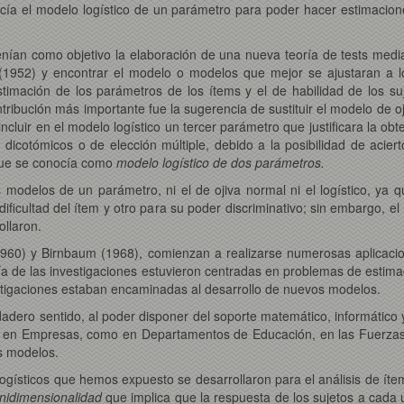
recía el modelo logístico de un parámetro para poder hacer estimacio
enían como objetivo la elaboración de una nueva teoría de tests media
 (1952) y encontrar el modelo o modelos que mejor se ajustaran a lo
 estimación de los parámetros de los ítems y el de habilidad de los 
ontribución más importante fue la sugerencia de sustituir el modelo de o
incluir en el modelo logístico un tercer parámetro que justificara la ob
 dicotómicos o de elección múltiple, debido a la posibilidad de aci
 que se conocía como
modelo logístico de dos parámetros.
s modelos de un parámetro, ni el de ojiva normal ni el logístico, ya
ificultad del ítem y otro para su poder discriminativo; sin embargo, 
ollaron.
 (1960) y Birnbaum (1968), comienzan a realizarse numerosas aplicaci
ía de las investigaciones estuvieron centradas en problemas de estima
stigaciones estaban encaminadas al desarrollo de nuevos modelos.
dadero sentido, al poder disponer del soporte matemático, informátic
o en Empresas, como en Departamentos de Educación, en las Fuerzas 
s modelos.
ogísticos que hemos expuesto se desarrollaron para el análisis de í
nidimensionalidad
que implica que la respuesta de los sujetos a cada un