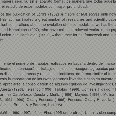
a manera sencilla, sin el aparato formal, de manera que todas aquel
r el estudio de estos modelos con mayor profundidad.
nce the publication of Lord's (1952)
A theory of test scores
until now
 This fact has implied a great number of researches and scientific pap
llent compilations about the evolution of these models as well as the
n and Hambleton (1997), who have collected relevant works in the psyc
inden and Hambleton (1997), without their formal framework and in a 
rt.
emente el número de trabajos realizados en España dentro del marco 
ximamente aparecerá un trabajo en el que se recogen, agrupadas por ca
os distintos congresos y reuniones científicas, de forma similar al tr
sto la importancia de las investigaciones llevadas a cabo en nuestro p
e apreciarse la consolidación de algunos equipos de investigación: B
 Cuesta (1996), Ferrando (1996), Fidalgo (1996), Gómez e Hidalgo (1
Martínez-Cardeñoso, Cuesta y Muñiz (1996), Maydeu (1996), Molina
, 1994, 1996), Olea y Ponsoda (1996), Ponsoda, Olea y Revuelta (19
Sánchez-Bruno, A. y Barbero, I. (1995).
ñiz, 1990, 1997; López Pina, 1995 entre otros). Una revisión compl