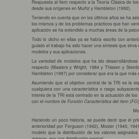
Respuesta al ítem respecto a la Teoría Clásica de lo
desde sus orígenes en Muñiz y Hambleton (1992).
Teniendo en cuenta que en los últimos años se ha asis
los mismos y de los problemas prácticos que han venid
aplicación se ha extendido a muchas áreas de la psico
Todo lo dicho en ellas ya se había escrito con ante
guiado el trabajo ha sido hacer una síntesis que sirva
modelos y sus aplicaciones.
La variedad de modelos que ha ido desarrollándose a 
respecto (Masters y Wright, 1984 y Thissen y Steinbe
Hambleton (1997) por considerar que era la que más s
Asumiendo que el objetivo central de la TRI es la e
cualquiera con una característica o rasgo subyacent
interés de la TRI está centrado en la actuación de los
con el nombre de
Función Característica del ítem (FCI
Mo
Haciendo un poco historia, se puede decir que el p
anterioridad por Ferguson (1942), Mosier (1940, 1941)
modelo que la distribución de los valores asignados 
mismos, era una distribución normal.