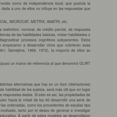
conocido como de
independencia local
, que postula la
 dada a uno de ellos no influye en las respuestas que
, BICAL, MICROCAT, METRIX, ANATRI, etc.
restrictivo: nominal, de crédito parcial, de respuesta
demás de las habilidades básicas, midan habilidades o
diagnosticar procesos cognitivos subyacentes. Estos
e empezaron a desarrollar otros que cubrieran esas
1961; Samejima, 1969, 1972), la mayoría de ellos se
propuso un marco de referencia al que denominó GLIRT
stintas alternativas que hay en un ítem (distractores)
e habilidad de los sujetos, será más útil que en lugar
s respuestas dadas. Si esto es así, las propiedades de
ien hacia la mitad de los 60 desarrolló una serie de
gorías ordenadas, como los procedentes de escalas tipo
 motivado, tanto por el deseo de generar e investigar
ducativa. A partir de estos modelos se desarrollaron