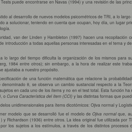
s Tests puede encontrarse en Navas (1994) y una revisión de las princ
tido al desarrollo de nuevos modelos psicométricos de TRI, a lo largo 
o a solucionar, teniendo en cuenta que ocupan, hoy día, un lugar prin
logía.
rioridad, van der Linden y Hambleton (1997) hacen una recopilación c
 de introducción a todas aquellas personas interesadas en el tema y des
lo largo del tiempo dificulta la organización de los mismos para su
rg, 1984 entre otros); sin embargo, a la hora de realizar este traba
e ajustaba a nuestro propósito.
specificación de una función matemática que relacione la probabilid
e denominado θ, se observa un cambio sustancial respecto a la Teor
 sujetos en cada uno de los ítems y no en el test total. Esta función h
)
, o
Curva Característica del ítem (CCI)
y las distintas formas que pued
delos unidimensionales para ítems dicotómicos: Ojiva normal y Logísti
rimer modelo que se desarrolló fue el modelo de
Ojiva normal
que, au
 y Richardson (1936) entre otros. La idea original fue utilizada por
por los sujetos a los estímulos, a través de los distintos procesos d