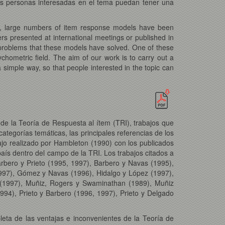
las personas interesadas en el tema puedan tener una
, large numbers of item response models have been
ers presented at international meetings or published in
 problems that these models have solved. One of these
hometric field. The aim of our work is to carry out a
simple way, so that people interested in the topic can
de la Teoría de Respuesta al ítem (TRI), trabajos que
tegorías temáticas, las principales referencias de los
abajo realizado por Hambleton (1990) con los publicados
aís dentro del campo de la TRI. Los trabajos citados a
arbero y Prieto (1995, 1997), Barbero y Navas (1995),
997), Gómez y Navas (1996), Hidalgo y López (1997),
 (1997), Muñiz, Rogers y Swaminathan (1989), Muñiz
94), Prieto y Barbero (1996, 1997), Prieto y Delgado
eta de las ventajas e inconvenientes de la Teoría de