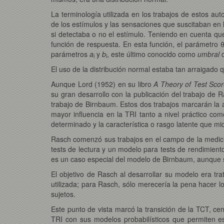
La terminología utilizada en los trabajos de estos auto
de los estímulos y las sensaciones que suscitaban en l
si detectaba o no el estímulo. Teniendo en cuenta que 
función de respuesta. En esta función, el parámetro θ
parámetros
a
y
b
, este último conocido como
umbral
d
i
i
El uso de la distribución normal estaba tan arraigado 
Aunque Lord (1952) en su libro
A Theory of Test Sco
su gran desarrollo con la publicación del trabajo de 
trabajo de Birnbaum. Estos dos trabajos marcarán la 
mayor influencia en la TRI tanto a nivel práctico co
determinado y la característica o rasgo latente que mide
Rasch comenzó sus trabajos en el campo de la medició
tests de lectura y un modelo para tests de rendimient
es un caso especial del modelo de Birnbaum, aunque su
El objetivo de Rasch al desarrollar su modelo era tra
utilizada; para Rasch, sólo merecería la pena hacer lo
sujetos.
Este punto de vista marcó la transición de la TCT, cen
TRI con sus modelos probabilísticos que permiten es