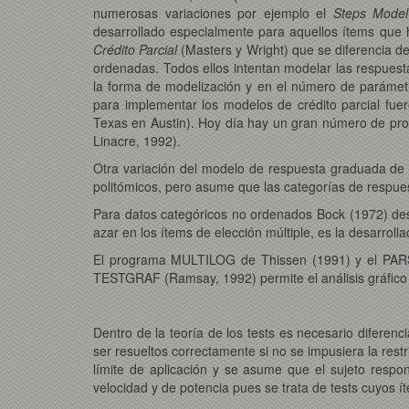
numerosas variaciones por ejemplo el
Steps Model
desarrollado especialmente para aquellos ítems que 
Crédito Parcial
(Masters y Wright) que se diferencia d
ordenadas. Todos ellos intentan modelar las respuesta
la forma de modelización y en el número de parámetr
para implementar los modelos de crédito parcial fu
Texas en Austin). Hoy día hay un gran número de pr
Linacre, 1992).
Otra variación del modelo de respuesta graduada de
politómicos, pero asume que las categorías de respue
Para datos categóricos no ordenados Bock (1972) de
azar en los ítems de elección múltiple, es la desarrol
El programa MULTILOG de Thissen (1991) y el PARS
TESTGRAF (Ramsay, 1992) permite el análisis gráfico de
Dentro de la teoría de los tests es necesario diferenc
ser resueltos correctamente si no se impusiera la restri
límite de aplicación y se asume que el sujeto resp
velocidad y de potencia pues se trata de tests cuyos ít