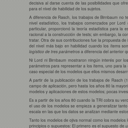
decisiva al darse cuenta de las posibilidades que of
para el nivel de habilidad de los sujetos.
A diferencia de Rasch, los trabajos de Birnbaum no t
nivel estadístico, los trabajos comenzados por Lord
particular, proporcionó la teoría estadística para la
racional a la construcción de tests; sin embargo, la c
tratar. Otra de sus contribuciones fue la propuesta de 
del nivel más bajo en habilidad cuando los ítems son
logístico de tres parámetros
a diferencia del anterior
Ni Lord ni Birnbaum mostraron ningún interés por lo
parámetros para representar a los ítems, uno para la d
caso especial de los modelos que ellos mismos desarr
A partir de la publicación de los trabajos de Rasch
campo de aplicación, pero hasta los años 80 la mayor
modelos y aplicaciones de estos modelos; pocas inve
Es a partir de los años 80 cuando la TRI cobra su ver
el uso de los modelos se empieza a generalizar tant
escala en las que los datos se analizan mediante esto
Tanto los modelos de ojiva normal como los modelos l
principios o supuestos: El primero es el supuesto de
u