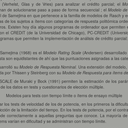
(Verhelst, Glas y de Vries) para analizar el crédito parcial; el
Mo
han de solucionarse paso a paso de forma secuencial ; el
Modelo de 
el de Samejima en que pertenece a la familia de modelos de Rasch y es
s de los sujetos a ítems con categorías de respuesta politómica orden
os. Existen hoy día algunos programas de ordenador que permiten el 
eron el CREDIT (de la Universidad de Chicago), PC-CREDIT (Univers
ogramas que permiten la implementación de análisis de crédito parci
 Samejima (1968) es el
Modelo Rating Scale
(Andersen) desarrollado
sta son equidistantes de ahí que las puntuaciones asignadas a las cat
sarrolló su
Modelo de Respuesta Nominal.
Una extensión del modelo, 
lada por Thissen y Steinberg con su
Modelo de Respuesta para ítems de 
CALE de Muraki y Bock (1991) permiten la estimación de los parám
 los datos en tests y cuestionarios de elección múltiple.
Modelos para tests con tiempo límite o ítems de ensayo múltiple
iar los tests de velocidad de los de potencia, en los primeros la dificu
cción de la limitación del tiempo. En los tests de potencia, por el contra
onde correctamente a aquellas preguntas que conoce. La mayoría de l
ems varían en dificultad y se administran con tiempo límite.