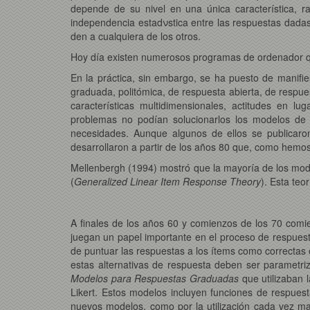
depende de su nivel en una única característica,
independencia estadνstica entre las respuestas dadas
den a cualquiera de los otros.
Hoy día existen numerosos programas de ordenador qu
En la práctica, sin embargo, se ha puesto de manifies
graduada, politómica, de respuesta abierta, de respu
características multidimensionales, actitudes en l
problemas no podían solucionarlos los modelos de 
necesidades. Aunque algunos de ellos se publicaron
desarrollaron a partir de los años 80 que, como hemos
Mellenbergh (1994) mostró que la mayoría de los mod
(
Generalized Linear Item Response Theory
). Esta teo
A finales de los años 60 y comienzos de los 70 comien
juegan un papel importante en el proceso de respuesta
de puntuar las respuestas a los ítems como correctas 
estas alternativas de respuesta deben ser parametri
Modelos para Respuestas Graduadas
que utilizaban 
Likert. Estos modelos incluyen funciones de respuest
nuevos modelos, como por la utilización cada vez ma