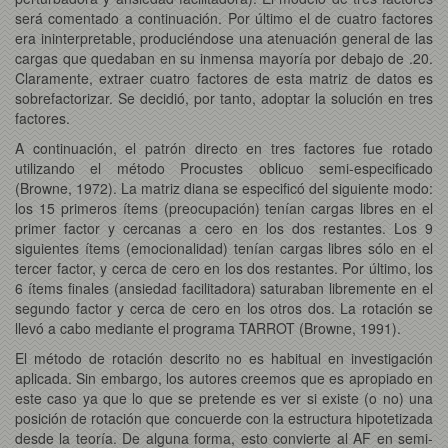
será comentado a continuación. Por último el de cuatro factores
era ininterpretable, produciéndose una atenuación general de las
cargas que quedaban en su inmensa mayoría por debajo de .20.
Claramente, extraer cuatro factores de esta matriz de datos es
sobrefactorizar. Se decidió, por tanto, adoptar la solución en tres
factores.
A continuación, el patrón directo en tres factores fue rotado
utilizando el método Procustes oblicuo semi-especificado
(Browne, 1972). La matriz diana se especificó del siguiente modo:
los 15 primeros ítems (preocupación) tenían cargas libres en el
primer factor y cercanas a cero en los dos restantes. Los 9
siguientes ítems (emocionalidad) tenían cargas libres sólo en el
tercer factor, y cerca de cero en los dos restantes. Por último, los
6 ítems finales (ansiedad facilitadora) saturaban libremente en el
segundo factor y cerca de cero en los otros dos. La rotación se
llevó a cabo mediante el programa TARROT (Browne, 1991).
El método de rotación descrito no es habitual en investigación
aplicada. Sin embargo, los autores creemos que es apropiado en
este caso ya que lo que se pretende es ver si existe (o no) una
posición de rotación que concuerde con la estructura hipotetizada
desde la teoría. De alguna forma, esto convierte al AF en semi-