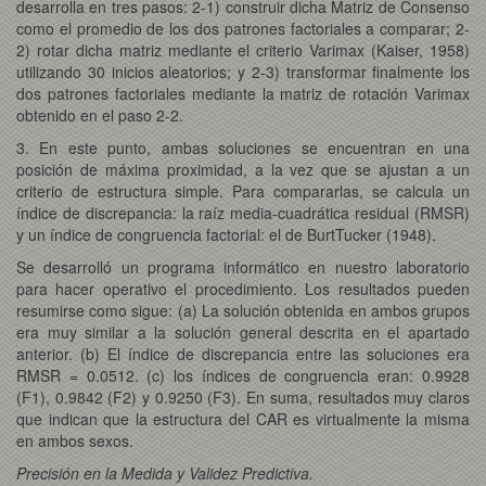
desarrolla en tres pasos: 2-1) construir dicha Matriz de Consenso
como el promedio de los dos patrones factoriales a comparar; 2-
2) rotar dicha matriz mediante el criterio Varimax (Kaiser, 1958)
utilizando 30 inicios aleatorios; y 2-3) transformar finalmente los
dos patrones factoriales mediante la matriz de rotación Varimax
obtenido en el paso 2-2.
3. En este punto, ambas soluciones se encuentran en una
posición de máxima proximidad, a la vez que se ajustan a un
criterio de estructura simple. Para compararlas, se calcula un
índice de discrepancia: la raíz media-cuadrática residual (RMSR)
y un índice de congruencia factorial: el de BurtTucker (1948).
Se desarrolló un programa informático en nuestro laboratorio
para hacer operativo el procedimiento. Los resultados pueden
resumirse como sigue: (a) La solución obtenida en ambos grupos
era muy similar a la solución general descrita en el apartado
anterior. (b) El índice de discrepancia entre las soluciones era
RMSR = 0.0512. (c) los índices de congruencia eran: 0.9928
(F1), 0.9842 (F2) y 0.9250 (F3). En suma, resultados muy claros
que indican que la estructura del CAR es virtualmente la misma
en ambos sexos.
Precisión en la Medida y Validez Predictiva.