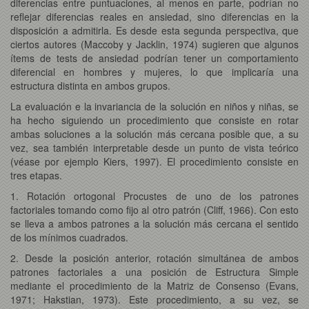
diferencias entre puntuaciones, al menos en parte, podrían no
reflejar diferencias reales en ansiedad, sino diferencias en la
disposición a admitirla. Es desde esta segunda perspectiva, que
ciertos autores (Maccoby y Jacklin, 1974) sugieren que algunos
ítems de tests de ansiedad podrían tener un comportamiento
diferencial en hombres y mujeres, lo que implicaría una
estructura distinta en ambos grupos.
La evaluación e la invariancia de la solución en niños y niñas, se
ha hecho siguiendo un procedimiento que consiste en rotar
ambas soluciones a la solución más cercana posible que, a su
vez, sea también interpretable desde un punto de vista teórico
(véase por ejemplo Kiers, 1997). El procedimiento consiste en
tres etapas.
1. Rotación ortogonal Procustes de uno de los patrones
factoriales tomando como fijo al otro patrón (Cliff, 1966). Con esto
se lleva a ambos patrones a la solución más cercana el sentido
de los mínimos cuadrados.
2. Desde la posición anterior, rotación simultánea de ambos
patrones factoriales a una posición de Estructura Simple
mediante el procedimiento de la Matriz de Consenso (Evans,
1971; Hakstian, 1973). Este procedimiento, a su vez, se