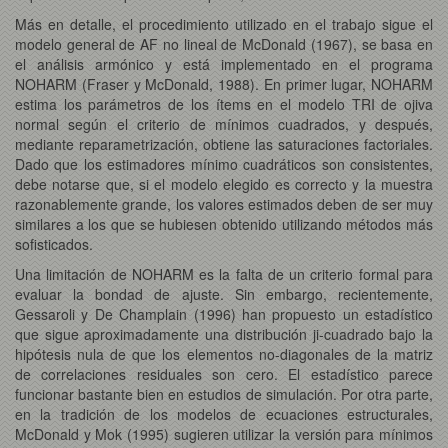
Más en detalle, el procedimiento utilizado en el trabajo sigue el
modelo general de AF no lineal de McDonald (1967), se basa en
el análisis armónico y está implementado en el programa
NOHARM (Fraser y McDonald, 1988). En primer lugar, NOHARM
estima los parámetros de los ítems en el modelo TRI de ojiva
normal según el criterio de mínimos cuadrados, y después,
mediante reparametrización, obtiene las saturaciones factoriales.
Dado que los estimadores mínimo cuadráticos son consistentes,
debe notarse que, si el modelo elegido es correcto y la muestra
razonablemente grande, los valores estimados deben de ser muy
similares a los que se hubiesen obtenido utilizando métodos más
sofisticados.
Una limitación de NOHARM es la falta de un criterio formal para
evaluar la bondad de ajuste. Sin embargo, recientemente,
Gessaroli y De Champlain (1996) han propuesto un estadístico
que sigue aproximadamente una distribución ji-cuadrado bajo la
hipótesis nula de que los elementos no-diagonales de la matriz
de correlaciones residuales son cero. El estadístico parece
funcionar bastante bien en estudios de simulación. Por otra parte,
en la tradición de los modelos de ecuaciones estructurales,
McDonald y Mok (1995) sugieren utilizar la versión para mínimos