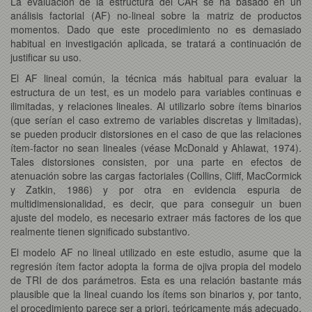
La evaluación de la estructura del CAR se ha basado en un
análisis factorial (AF) no-lineal sobre la matriz de productos
momentos. Dado que este procedimiento no es demasiado
habitual en investigación aplicada, se tratará a continuación de
justificar su uso.
El AF lineal común, la técnica más habitual para evaluar la
estructura de un test, es un modelo para variables continuas e
ilimitadas, y relaciones lineales. Al utilizarlo sobre ítems binarios
(que serían el caso extremo de variables discretas y limitadas),
se pueden producir distorsiones en el caso de que las relaciones
ítem-factor no sean lineales (véase McDonald y Ahlawat, 1974).
Tales distorsiones consisten, por una parte en efectos de
atenuación sobre las cargas factoriales (Collins, Cliff, MacCormick
y Zatkin, 1986) y por otra en evidencia espuria de
multidimensionalidad, es decir, que para conseguir un buen
ajuste del modelo, es necesario extraer más factores de los que
realmente tienen significado substantivo.
El modelo AF no lineal utilizado en este estudio, asume que la
regresión ítem factor adopta la forma de ojiva propia del modelo
de TRI de dos parámetros. Esta es una relación bastante más
plausible que la lineal cuando los ítems son binarios y, por tanto,
el procedimiento parece ser a priori, teóricamente más adecuado.