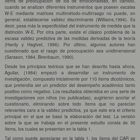
ítems de preocupación de los de emocionalidad, en cambio,
cuando se analizan diferentes instrumentos que poseen escalas
W-E mediante matrices multimétodo-multirrasgo no puede, en
general, establecerse validez discriminante (Williams,1994). Es
decir, pesa más la especificidad del instrumento de medida que la
distinción W-E. Por otra parte, existe el clásico problema de la
escasa validez predictiva de las medidas derivadas de la teoría
(Hardy y Hagtvet, 1996). Por último, algunos autores han
cuestionado que el rasgo de preocupación sea unidimensional
(Sarason, 1984, Birenbaum, 1990).
Desde los principios teóricos que se han descrito hasta ahora,
Aguilar, (1984) empezó a desarrollar un instrumento de
investigación, compuesto inicialmente por 110 ítems dicotómicos,
que pretendía ser un predictor del desempeño académico tanto
positivo como negativo. Los resultados obtenidos en una serie de
investigaciones con niños (no publicadas), sugirieron acortar el
cuestionario, eliminando sobre todo ítems que no parecían
relevantes cara a la validez predictiva, ya que este era el criterio
principal en el que se basó la elaboración del test. La versión
sobre la que se trabaja en el presente estudio consta de 30
ítems, los cuales se presentan en la tabla 1.
Tal como puede apreciarse en la tabla 1, los ítems del CAR se