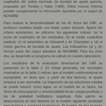
cuadrados del índice normado de bondad de ajuste gamma,
propuesto por Tanaka y Huba (1985). Estos nuevos criterios
pueden complementar la información aportada por el output de
NOHARM.
Para evaluar la dimensionalidad de los 30 ítems del CAR, se
probaron modelos desde uno hasta cuatro factores. Aparte del
criterio substantivo, se utilizaron los siguientes índices: (a) la
suma de cuadrados de los residuales; (b) la media cuadrática
residual; (c) el estadístico de Gessaroli y de Champlain y (d) el
índice gamma de bondad de ajuste. Los indicadores (a) y (b)
forman parte del output standard de NOHARM. Para los otros
dos, se desarrolló un programa de cálculo en nuestro laboratorio.
Los resultados de la evaluación dimensional del CAR se
presentan en la tabla 2. En líneas generales, los resultados
mostrados en la tabla 2 indican que el modelo unidimensional es
inaceptable, en tanto que, a partir de dos factores, el ajuste
empieza a ser razonable. La inspección de las soluciones rotadas
se puede resumir como sigue: en el modelo de un factor, los
ítems de preocupación y emocionalidad tenían cargas positivas y
los de ansiedad facilitadora negativas. Este patrón se
descomponía en dos factores en el modelo siguiente (ansiedad
perturbadora y ansiedad facilitadora). El modelo de tres factores