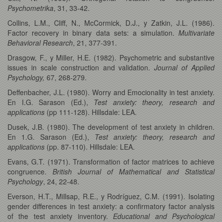
Psychometrika
, 31, 33-42.
Collins, L.M., Cliff, N., McCormick, D.J., y Zatkin, J.L. (1986).
Factor recovery in binary data sets: a simulation.
Multivariate
Behavioral Research
, 21, 377-391.
Drasgow, F., y Miller, H.E. (1982). Psychometric and substantive
issues in scale construction and validation.
Journal of Applied
Psychology,
67, 268-279.
Deffenbacher, J.L. (1980). Worry and Emocionality in test anxiety.
En I.G. Sarason (Ed.),
Test anxiety: theory, research and
applications
(pp 111-128). Hillsdale: LEA.
Dusek, J.B. (1980). The development of test anxiety in children.
En 1.G. Sarason (Ed.),
Test anxiety: theory, research and
applications
(pp. 87-110). Hillsdale: LEA.
Evans, G.T. (1971). Transformation of factor matrices to achieve
congruence.
British Journal of Mathematical and Statistical
Psychology
, 24, 22-48.
Everson, H.T., Millsap, R.E., y Rodríguez, C.M. (1991). Isolating
gender differences in test anxiety: a confirmatory factor analysis
of the test anxiety inventory.
Educational and Psychological