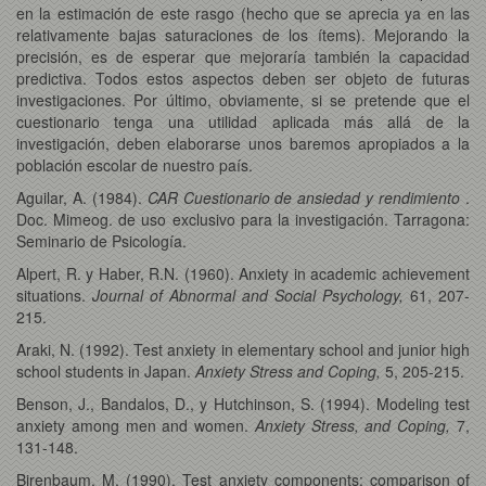
en la estimación de este rasgo (hecho que se aprecia ya en las
relativamente bajas saturaciones de los ítems). Mejorando la
precisión, es de esperar que mejoraría también la capacidad
predictiva. Todos estos aspectos deben ser objeto de futuras
investigaciones. Por último, obviamente, si se pretende que el
cuestionario tenga una utilidad aplicada más allá de la
investigación, deben elaborarse unos baremos apropiados a la
población escolar de nuestro país.
Aguilar, A. (1984).
CAR Cuestionario de ansiedad y rendimiento
.
Doc. Mimeog. de uso exclusivo para la investigación. Tarragona:
Seminario de Psicología.
Alpert, R. y Haber, R.N. (1960). Anxiety in academic achievement
situations.
Journal of Abnormal and Social Psychology,
61, 207-
215.
Araki, N. (1992). Test anxiety in elementary school and junior high
school students in Japan.
Anxiety Stress and Coping,
5, 205-215.
Benson, J., Bandalos, D., y Hutchinson, S. (1994). Modeling test
anxiety among men and women.
Anxiety Stress, and Coping,
7,
131-148.
Birenbaum, M. (1990). Test anxiety components: comparison of