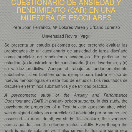
CUESTIONARIO DE ANSIEDAD Y
RENDIMIENTO (CAR) EN UNA
MUESTRA DE ESCOLARES
Pere Joan Ferrando, Mª Dolores Varea y Urbano Lorenzo
Universidad Rovira i Virgili
Se presenta un estudio psicométrico, que pretende evaluar las
propiedades de un cuestionario de ansiedad de tarea diseñado
como predictor de rendimiento académico. En particular, se
estudian: (a) la estructura del cuestionario, (b) su invarianza, y (c)
su validez predictiva. Aunque el trabajo es fundamentalmente
substantivo, sirve también como ejemplo para ilustrar el uso de
nuevas metodologías en este tipo de estudios. Los resultados se
discuten en términos substantivos y de utilidad práctica.
A psychometric study of the Anxiety and Performance
Questionnaire (CAR) in primary school students.
In this study, the
psychometric properties of a Test Anxiety questionnaire, which
was designed mainly as a predictor of academic performance, are
assessed. In more detail, we study: its structure, its invarianze
across gender, and its criterion related validity. Even though the
work is mainly substantive, it also serves to illustrate some new