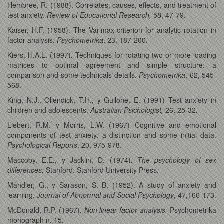
Hembree, R. (1988). Correlates, causes, effects, and treatment of
test anxiety.
Review of Educational Research,
58, 47-79.
Kaiser, H.F. (1958). The Varimax criterion for analytic rotation in
factor analysis.
Psychometrika
, 23, 187-200.
Kiers, H.A.L. (1997). Techniques for rotating two or more loading
matrices to optimal agreement and simple structure: a
comparison and some technicals details.
Psychometrika
, 62, 545-
568.
King, N.J., Ollendick, T.H., y Gullone, E. (1991) Test anxiety in
children and adolescents.
Australian Psichologist,
26, 25-32.
Liebert, R.M. y Morris, L.W. (1967) Cognitive and emotional
components of test anxiety: a distinction and some initial data.
Psychological Reports
. 20, 975-978.
Maccoby, E.E., y Jacklin, D. (1974).
The psychology of sex
differences.
Stanford: Stanford University Press.
Mandler, G., y Sarason, S. B. (1952). A study of anxiety and
learning.
Journal of Abnormal and Social Psychology
, 47,166-173.
McDonald, R.P. (1967).
Non linear factor analysis.
Psychometrika
monograph n. 15.