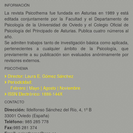
INFORMACIÓN
La revista Psicothema fue fundada en Asturias en 1989 y está
editada conjuntamente por la Facultad y el Departamento de
Psicología de la Universidad de Oviedo y el Colegio Oficial de
Psicología del Principado de Asturias. Publica cuatro números al
año.
Se admiten trabajos tanto de investigación básica como aplicada,
pertenecientes a cualquier ámbito de la Psicología, que
previamente a su publicación son evaluados anónimamente por
revisores externos.
PSICOTHEMA
Director: Laura E. Gómez Sánchez
Periodicidad:
Febrero | Mayo | Agosto | Noviembre
ISSN Electrónico: 1886-144X
CONTACTO
Dirección:
Ildelfonso Sánchez del Río, 4, 1º B
33001 Oviedo (España)
Teléfono:
985 285 778
Fax:
985 281 374