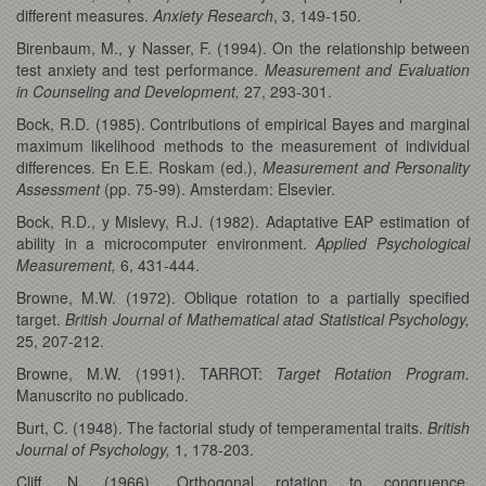
different measures.
Anxiety Research
, 3, 149-150.
Birenbaum, M., y Nasser, F. (1994). On the relationship between
test anxiety and test performance.
Measurement and Evaluation
in Counseling and Development,
27, 293-301.
Bock, R.D. (1985). Contributions of empirical Bayes and marginal
maximum likelihood methods to the measurement of individual
differences. En E.E. Roskam (ed.),
Measurement and Personality
Assessment
(pp. 75-99). Amsterdam: Elsevier.
Bock, R.D., y Mislevy, R.J. (1982). Adaptative EAP estimation of
ability in a microcomputer environment.
Applied Psychological
Measurement,
6, 431-444.
Browne, M.W. (1972). Oblique rotation to a partially specified
target.
British Journal of Mathematical atad Statistical Psychology,
25, 207-212.
Browne, M.W. (1991). TARROT:
Target Rotation Program.
Manuscrito no publicado.
Burt, C. (1948). The factorial study of temperamental traits.
British
Journal of Psychology,
1, 178-203.
Cliff, N. (1966). Orthogonal rotation to congruence.