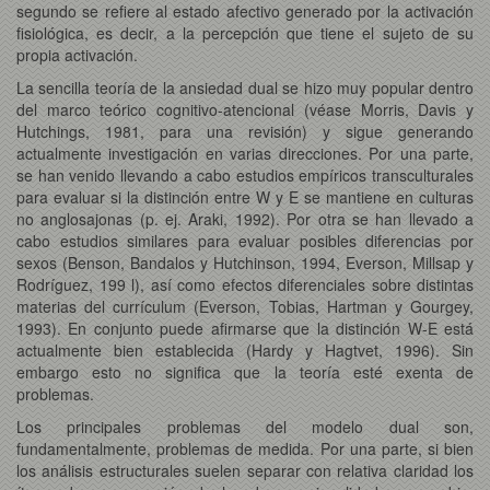
segundo se refiere al estado afectivo generado por la activación
fisiológica, es decir, a la percepción que tiene el sujeto de su
propia activación.
La sencilla teoría de la ansiedad dual se hizo muy popular dentro
del marco teórico cognitivo-atencional (véase Morris, Davis y
Hutchings, 1981, para una revisión) y sigue generando
actualmente investigación en varias direcciones. Por una parte,
se han venido llevando a cabo estudios empíricos transculturales
para evaluar si la distinción entre W y E se mantiene en culturas
no anglosajonas (p. ej. Araki, 1992). Por otra se han llevado a
cabo estudios similares para evaluar posibles diferencias por
sexos (Benson, Bandalos y Hutchinson, 1994, Everson, Millsap y
Rodríguez, 199 l), así como efectos diferenciales sobre distintas
materias del currículum (Everson, Tobias, Hartman y Gourgey,
1993). En conjunto puede afirmarse que la distinción W-E está
actualmente bien establecida (Hardy y Hagtvet, 1996). Sin
embargo esto no significa que la teoría esté exenta de
problemas.
Los principales problemas del modelo dual son,
fundamentalmente, problemas de medida. Por una parte, si bien
los análisis estructurales suelen separar con relativa claridad los