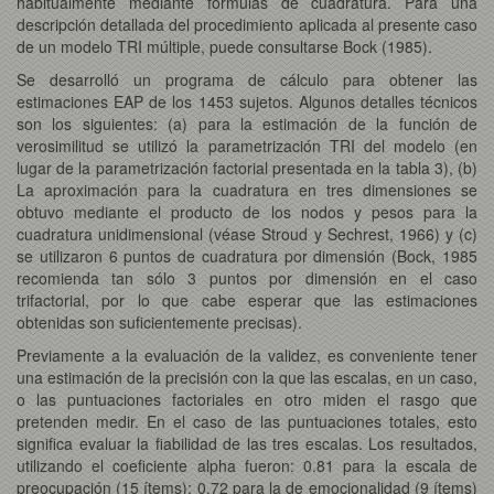
habitualmente mediante fórmulas de cuadratura. Para una
descripción detallada del procedimiento aplicada al presente caso
de un modelo TRI múltiple, puede consultarse Bock (1985).
Se desarrolló un programa de cálculo para obtener las
estimaciones EAP de los 1453 sujetos. Algunos detalles técnicos
son los siguientes: (a) para la estimación de la función de
verosimilitud se utilizó la parametrización TRI del modelo (en
lugar de la parametrización factorial presentada en la tabla 3), (b)
La aproximación para la cuadratura en tres dimensiones se
obtuvo mediante el producto de los nodos y pesos para la
cuadratura unidimensional (véase Stroud y Sechrest, 1966) y (c)
se utilizaron 6 puntos de cuadratura por dimensión (Bock, 1985
recomienda tan sólo 3 puntos por dimensión en el caso
trifactorial, por lo que cabe esperar que las estimaciones
obtenidas son suficientemente precisas).
Previamente a la evaluación de la validez, es conveniente tener
una estimación de la precisión con la que las escalas, en un caso,
o las puntuaciones factoriales en otro miden el rasgo que
pretenden medir. En el caso de las puntuaciones totales, esto
significa evaluar la fiabilidad de las tres escalas. Los resultados,
utilizando el coeficiente alpha fueron: 0.81 para la escala de
preocupación (15 ítems); 0.72 para la de emocionalidad (9 ítems)