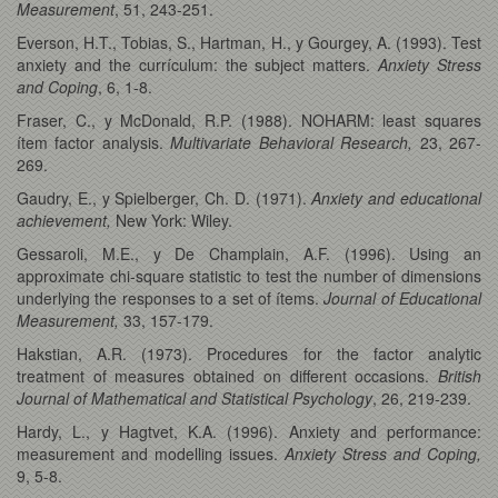
Measurement
, 51, 243-251.
Everson, H.T., Tobias, S., Hartman, H., y Gourgey, A. (1993). Test
anxiety and the currículum: the subject matters.
Anxiety Stress
and Coping
, 6, 1-8.
Fraser, C., y McDonald, R.P. (1988). NOHARM: least squares
ítem factor analysis.
Multivariate Behavioral Research,
23, 267-
269.
Gaudry, E., y Spielberger, Ch. D. (1971).
Anxiety and educational
achievement,
New York: Wiley.
Gessaroli, M.E., y De Champlain, A.F. (1996). Using an
approximate chi-square statistic to test the number of dimensions
underlying the responses to a set of ítems.
Journal of Educational
Measurement,
33, 157-179.
Hakstian, A.R. (1973). Procedures for the factor analytic
treatment of measures obtained on different occasions.
British
Journal of Mathematical and Statistical Psychology
, 26, 219-239.
Hardy, L., y Hagtvet, K.A. (1996). Anxiety and performance:
measurement and modelling issues.
Anxiety Stress and Coping,
9, 5-8.