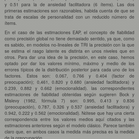
y 0.51 para la de ansiedad facilitadora (6 ítems). Las dos
primeras estimaciones son razonables, habida cuenta de que se
trata de escalas de personalidad con un reducido número de
ítems.
En el caso de las estimaciones EAP, el concepto de fiabilidad
como precisión global no tiene demasiado sentido, ya que, como
es sabido, en modelos no-lineales de TRI la precisión con la que
se estima el rasgo latente es distinta en unos niveles que en
otros. Para dar una idea de la precisión, en este caso, hemos
optado por dar los valores mínimo, máximo y medio de los
errores típicos de la distribución posterior para cada uno de los
factores. Estos son: 0.067, 0.766 y 0.404 (factor de
preocupación); 0,461, 0.820 y 0.680 (ansiedad facilitadora) y
0.239, 0.882 y 0.662 (emocionalidad). las correspondientes
estimaciones de fiabilidad obtenidas según sugieren Bock y
Mislevy (1982, fórmula 7) son: 0.995, 0.413 y 0.836
(preocupación), 0.787, 0.326 y 0.537 (ansiedad facilitadora) y
0.942, 0.222 y 0.562 (emocionalidad). Nótese que hay una cierta
correspondencia entre los valores medios aquí citados y las
estimaciones anteriores según el modelo clásico. Parece también
claro que, en ambos casos la medida más precisa es la medida
de la preocupación.