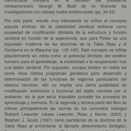
norteamericano George W. Bush de no financiar las
investigaciones con células madre embrionarias (pp. 34-35).
Por otra parte, resulta muy interesante su crítica al concepto
popular erróneo de la
plasticidad cerebral
extrema
como
propiedad de modificación
ilimitada
de la estructura y función
cerebral en función de la experiencia, que para Pinker es una
expresión moderna de las doctrinas de la
Tabla Rasa
y el
Fantasma en la Máquina
(pp. 135-163). Este concepto se refleja
popularmente en mitos como el potencial ilimitado del cerebro
humano para el aprendizaje, la creatividad o la recuperación tras
una lesión cerebral. Por supuesto, aunque existen en todos los
seres vivos ciertos
programas
genéticos
para desarrollo y
determinación de las funciones de regiones particulares del
sistema nervioso, ello no impide una cierta posibilidad de
modificación anatómica y funcional del tejido nervioso por el
ambiente, sin la que sería imposible concebir los procesos de
aprendizaje y memoria. En la segunda y tercera parte del libro se
critican principalmente las teorías de los conocidos biólogos
Richard Lewontin (véase Lewontin, Rose y Kamin, 2003) y
Stephen J. Gould (1997) como partidarios de la doctrina de la
Tabla Rasa
al enfrentarse al llamado
determinismo biológico
.