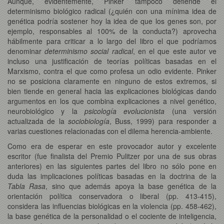
Aunque, evidentemente, Pinker tampoco defiende el
determinismo biológico radical (¿quién con una mínima idea de
genética podría sostener hoy la idea de que los genes son, por
ejemplo, responsables al 100% de la conducta?) aprovecha
hábilmente para criticar a lo largo del libro el que podríamos
denominar
determinismo social radical
, en el que este autor ve
incluso una justificación de teorías políticas basadas en el
Marxismo, contra el que como profesa un odio evidente. Pinker
no se posiciona claramente en ninguno de estos extremos, si
bien tiende en general hacia las explicaciones biológicas dando
argumentos en los que combina explicaciones a nivel genético,
neurobiológico y la
psicología evolucionista
(una versión
actualizada de la
sociobiología
, Buss, 1999) para responder a
varias cuestiones relacionadas con el dilema herencia-ambiente.
Como era de esperar en este provocador autor y excelente
escritor (fue finalista del Premio Pulitzer por una de sus obras
anteriores) en las siguientes partes del libro no sólo pone en
duda las implicaciones políticas basadas en la doctrina de la
Tabla Rasa
, sino que además apoya la base genética de la
orientación política conservadora o liberal (pp. 413-415),
considera las influencias biológicas en la violencia (pp. 458-462),
la base genética de la personalidad o el cociente de inteligencia,