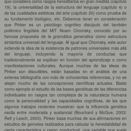
que considera como rasgos hereditarios en gran medida (capítulo
19), la universalidad de la estructura del lenguaje (capítulo 4) o
de las cualidades estéticas del arte (capítulo 20) como prueba de
su fundamento biológico, etc. Debemos tener en consideración
que Pinker es un psicólogo cognitivo discípulo del también
polémico lingüista del MIT Noam Chomsky, conocido por su
famosa propuesta de la
gramática generativa
como estructura
sintáctica universal del lenguaje. Al igual que Chomsky, este autor
extiende la idea de la existencia de patrones universales más allá
del lenguaje, incluyendo la mayoría de conductas que
tradicionalmente se explican en función del aprendizaje o como
manifestaciones culturales. Aunque muchas de las ideas de
Pinker son discutibles, están basadas en el análisis de una
extensa bibliografía con más de ochocientas referencias, y no se
alejan mucho de las concepciones científicas actuales. Baste
como ejemplo el estudio de las bases genéticas de las diferencias
individuales en rasgos tan complejos de la naturaleza humana
como la personalidad y las capacidades cognitivas, de las que
algunos trabajos recientes muestran que la influencia genética
oscila entre moderada y sustancial (Bouchard y McGue, 2003;
Reif y Lesch, 2003). Pinker basa muchas de sus afirmaciones en
estudios de gemelos realizados para calcular la
heredabilidad
de
cierta característica o rasgo conductual, una variable que suele