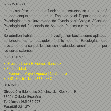
INFORMACIÓN
La revista Psicothema fue fundada en Asturias en 1989 y está
editada conjuntamente por la Facultad y el Departamento de
Psicología de la Universidad de Oviedo y el Colegio Oficial de
Psicología del Principado de Asturias. Publica cuatro números al
año.
Se admiten trabajos tanto de investigación básica como aplicada,
pertenecientes a cualquier ámbito de la Psicología, que
previamente a su publicación son evaluados anónimamente por
revisores externos.
PSICOTHEMA
Director: Laura E. Gómez Sánchez
Periodicidad:
Febrero | Mayo | Agosto | Noviembre
ISSN Electrónico: 1886-144X
CONTACTO
Dirección:
Ildelfonso Sánchez del Río, 4, 1º B
33001 Oviedo (España)
Teléfono:
985 285 778
Fax:
985 281 374