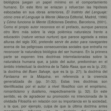
biológicos juegan un papel mínimo en el comportamiento
humano. En este libro se enlazan y refuerzan las hipótesis
esbozadas en sus obras anteriores,
El Instinto del Lenguaje:
cómo crea el Lenguaje la Mente
(Alianza Editorial, Madrid, 1996)
y
Cómo funciona la Mente
(Ediciones Destino, Barcelona, 2001).
Como el propio autor reconoce en el prefacio, aunque parezca
otro libro más sobre la vieja polémica naturaleza frente a
educación (
nature versus nurture
) que parece agotada a estas
alturas del siglo XXI, pretende servir de
aviso para navegantes
acerca de las peligrosas consecuencias sociales que entraña no
reconocer la naturaleza biológica del ser humano. En la primera
parte se exponen tres doctrinas interrelacionadas sobre la
naturaleza humana que, a juicio del autor, predominan en el
ámbito intelectual: la doctrina de la
Tabla Rasa
, que es la (p. 23);
la doctrina del
Buen Salvaje
, que es la (p. 27); la doctrina del
Fantasma en la Máquina
, en referencia a la creencia
generalizada de (pp. 31-32). Estas tres doctrinas son
identificadas por el autor a nivel filosófico con el empirismo,
romanticismo y dualismo, respectivamente (p. 32). En este
sentido, es de agradecer su promoción no intencionada de la
olvidada Filosofía en relación con su importancia en la sociedad,
a la que, por ejemplo, culpa de que la última doctrina antes
mencionada influyera en la decisión del presidente