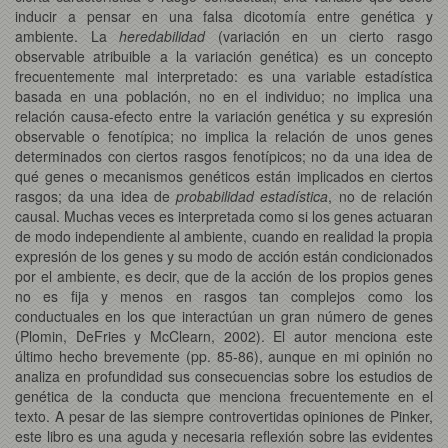
inducir a pensar en una falsa dicotomía entre genética y
ambiente. La
heredabilidad
(variación en un cierto rasgo
observable atribuible a la variación genética) es un concepto
frecuentemente mal interpretado: es una variable estadística
basada en una población, no en el individuo; no implica una
relación causa-efecto entre la variación genética y su expresión
observable o fenotípica; no implica la relación de unos genes
determinados con ciertos rasgos fenotípicos; no da una idea de
qué genes o mecanismos genéticos están implicados en ciertos
rasgos; da una idea de
probabilidad estadística
, no de relación
causal. Muchas veces es interpretada como si los genes actuaran
de modo independiente al ambiente, cuando en realidad la propia
expresión de los genes y su modo de acción están condicionados
por el ambiente, es decir, que de la acción de los propios genes
no es fija y menos en rasgos tan complejos como los
conductuales en los que interactúan un gran número de genes
(Plomin, DeFries y McClearn, 2002). El autor menciona este
último hecho brevemente (pp. 85-86), aunque en mi opinión no
analiza en profundidad sus consecuencias sobre los estudios de
genética de la conducta que menciona frecuentemente en el
texto. A pesar de las siempre controvertidas opiniones de Pinker,
este libro es una aguda y necesaria reflexión sobre las evidentes