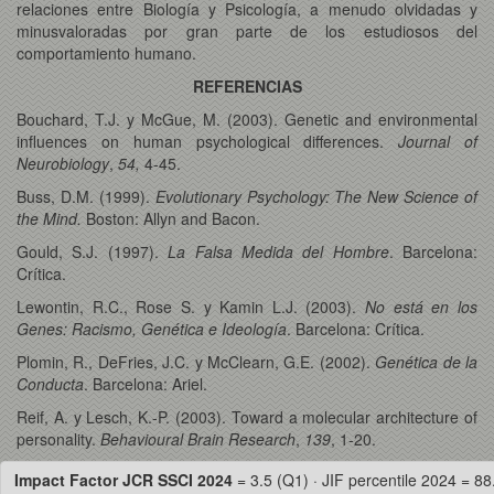
relaciones entre Biología y Psicología, a menudo olvidadas y
minusvaloradas por gran parte de los estudiosos del
comportamiento humano.
REFERENCIAS
Bouchard, T.J. y McGue, M. (2003). Genetic and environmental
influences on human psychological differences.
Journal of
Neurobiology
,
54,
4-45.
Buss, D.M. (1999).
Evolutionary Psychology: The New Science of
the Mind.
Boston: Allyn and Bacon.
Gould, S.J. (1997).
La Falsa Medida del Hombre
. Barcelona:
Crítica.
Lewontin, R.C., Rose S. y Kamin L.J. (2003).
No está en los
Genes: Racismo, Genética e Ideología
. Barcelona: Crítica.
Plomin, R., DeFries, J.C. y McClearn, G.E. (2002).
Genética de la
Conducta
. Barcelona: Ariel.
Reif, A. y Lesch, K.-P. (2003). Toward a molecular architecture of
personality.
Behavioural Brain Research
,
139
, 1-20.
Impact Factor JCR SSCI 2024
= 3.5 (Q1) · JIF percentile 2024 = 88