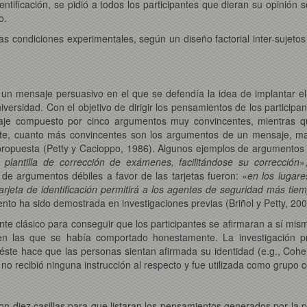
identificación, se pidió a todos los participantes que dieran su opinión
o.
as condiciones experimentales, según un diseño factorial inter-sujeto
n un mensaje persuasivo en el que se defendía la idea de implantar el
niversidad. Con el objetivo de dirigir los pensamientos de los particip
aje compuesto por cinco argumentos muy convincentes, mientras q
e, cuanto más convincentes son los argumentos de un mensaje, may
opuesta (Petty y Cacioppo, 1986). Algunos ejemplos de argumentos fuer
plantilla de corrección de exámenes, facilitándose su corrección
»
 de argumentos débiles a favor de las tarjetas fueron: «
en los lugare
tarjeta de identificación permitirá a los agentes de seguridad más tie
nto ha sido demostrada en investigaciones previas (Briñol y Petty, 200
nte clásico para conseguir que los participantes se afirmaran a sí mismo
 en las que se había comportado honestamente. La investigación 
éste hace que las personas sientan afirmada su identidad (e.g., Cohe
 no recibió ninguna instrucción al respecto y fue utilizada como grupo c
con diez casillas para que listaran los pensamientos generados por la 