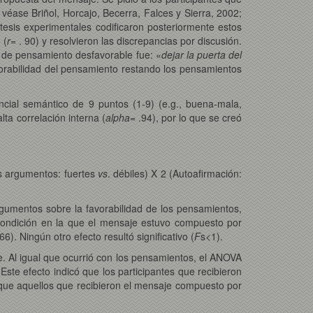
 véase Briñol, Horcajo, Becerra, Falces y Sierra, 2002;
ótesis experimentales codificaron posteriormente estos
 (
r=
. 90) y resolvieron las discrepancias por discusión.
 de pensamiento desfavorable fue: «
dejar la puerta del
avorabilidad del pensamiento restando los pensamientos
rencial semántico de 9 puntos (1-9) (e.g., buena-mala,
lta correlación interna (
alpha=
.94), por lo que se creó
os argumentos: fuertes
vs
. débiles) X 2 (Autoafirmación:
argumentos sobre la favorabilidad de los pensamientos,
condición en la que el mensaje estuvo compuesto por
.66). Ningún otro efecto resultó significativo (
F
s<1).
. Al igual que ocurrió con los pensamientos, el ANOVA
 Este efecto indicó que los participantes que recibieron
que aquellos que recibieron el mensaje compuesto por