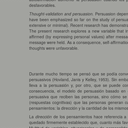
desfavorables.
Thought-validation and persuasion.
Persuasion depend
have been emphasized so far on the study of persuasio
extensive or minimal). Recent research has demonstrate
The present research explores a new variable that in
affirmed (by expressing personal values) after messag
message were held. As a consequence, self-affirmatio
thoughts were unfavorable.
Durante mucho tiempo se pensó que se podía conven
persuasivos (Hovland, Janis y Kelley, 1953). Sin em
lleva a la persuasión y, por otro, que se puede 
consecuencia, el modelo de persuasión basado en el
persuasiva que reciben las personas, sino cómo se 
(respuestas cognitivas) que las personas generan 
pensamientos: la dirección y la cantidad de los mismos
La
dirección
de los pensamientos hace referencia a l
quedado firmemente establecido que, cuanto más favo
Multitud de variables, situacionales y de personal