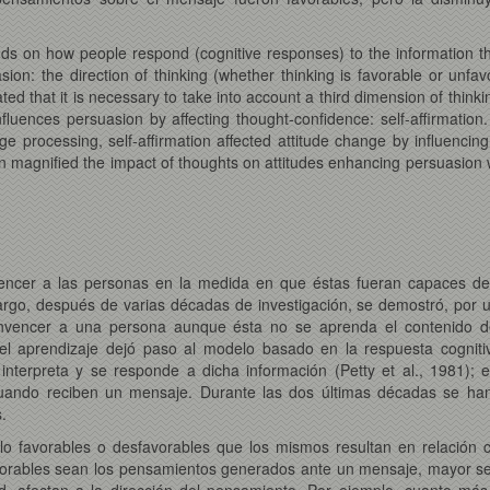
s on how people respond (cognitive responses) to the information th
n: the direction of thinking (whether thinking is favorable or unfavo
d that it is necessary to take into account a third dimension of think
fluences persuasion by affecting thought-confidence: self-affirmatio
e processing, self-affirmation affected attitude change by influencin
n magnified the impact of thoughts on attitudes enhancing persuasio
cer a las personas en la medida en que éstas fueran capaces de 
bargo, después de varias décadas de investigación, se demostró, por 
convencer a una persona aunque ésta no se aprenda el contenido 
 aprendizaje dejó paso al modelo basado en la respuesta cognitiv
interpreta y se responde a dicha información (Petty et al., 1981); 
cuando reciben un mensaje. Durante las dos últimas décadas se h
.
o favorables o desfavorables que los mismos resultan en relación 
rables sean los pensamientos generados ante un mensaje, mayor será 
idad, afectan a la dirección del pensamiento. Por ejemplo, cuanto m