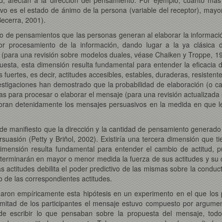
ivo es el estado de ánimo de la persona (variable del receptor), may
Becerra, 2001).
 de pensamientos que las personas generan al elaborar la información
rocesamiento de la información, dando lugar a la ya clásica dist
o (para una revisión sobre modelos duales, véase Chaiken y Troppe, 
sta, esta dimensión resulta fundamental para entender la eficacia d
s fuertes, es decir, actitudes accesibles, estables, duraderas, resisten
nvestigaciones han demostrado que la probabilidad de elaboración (o c
as para procesar o elaborar el mensaje (para una revisión actualizada so
oran detenidamente los mensajes persuasivos en la medida en que les
 de manifiesto que la dirección y la cantidad de pensamiento generado
suasión (Petty y Briñol, 2002). Existiría una tercera dimensión que 
dimensión resulta fundamental para entender el cambio de actitud, p
erminarán en mayor o menor medida la fuerza de sus actitudes y su co
s actitudes debilita el poder predictivo de las mismas sobre la conducta
o de las correspondientes actitudes.
naron empíricamente esta hipótesis en un experimento en el que los p
la mitad de los participantes el mensaje estuvo compuesto por argume
 escribir lo que pensaban sobre la propuesta del mensaje, todos