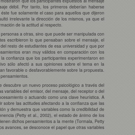
 mostraron que los participantes expuestos al mensaje
aje débil. Por tanto, los primeros deberían haberse
ste fue solamente el caso para aquellos que dijeron
ltó irrelevante la dirección de los mismos, ya que el
mación de la actitud al respecto.
 personas a otras, sino que puede ser manipulada con
antes escribieron lo que pensaban sobre el mensaje, el
del resto de estudiantes de esa universidad y que por
pensamientos eran muy válidos en comparación con los
n la confianza que los participantes experimentaron en
vo sólo afectó a sus opiniones sobre el tema en la
saban favorable o desfavorablemente sobre la propuesta.
s pensamientos.
ue descubre un nuevo proceso psicológico a través del
s variables del emisor, del mensaje, del receptor o del
procesamiento o actuando como una clave heurística. A
ir sobre las actitudes afectando a la confianza que las
ión y demuestra que variables como la credibilidad de
enencia (Petty et al., 2002), el estado de ánimo de los
e vienen dichos pensamientos a la mente (Tormala, Petty
tos avances, se desconoce el papel que otras variables