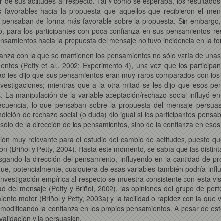
de sus actitudes al respecto. Tal y como se esperaba, los resultados
favorables hacia la propuesta que aquellos que recibieron el mens
pensaban de forma más favorable sobre la propuesta. Sin embargo, é
o, para los participantes con poca confianza en sus pensamientos resu
nsamientos hacia la propuesta del mensaje no tuvo incidencia en la for
ianza con la que se mantienen los pensamientos no sólo varía de unas
imentos (Petty et al., 2002; Experimento 4), una vez que los particip
tad les dijo que sus pensamientos eran muy raros comparados con los 
 investigaciones; mientras que a la otra mitad se les dijo que esos 
. La manipulación de la variable aceptación/rechazo social influyó e
cuencia, lo que pensaban sobre la propuesta del mensaje persuasi
ndición de rechazo social (o duda) dio igual si los participantes pen
sólo de la dirección de los pensamientos, sino de la confianza en eso
ción muy relevante para el estudio del cambio de actitudes, puesto q
ón (Briñol y Petty, 2004). Hasta este momento, se sabía que las distinta
esgando la dirección del pensamiento, influyendo en la cantidad de 
ue, potencialmente, cualquiera de esas variables también podría influ
nvestigación empírica al respecto se muestra consistente con esta vis
dad del mensaje (Petty y Briñol, 2002), las opiniones del grupo de pert
iento motor (Briñol y Petty, 2003a) y la facilidad o rapidez con la qu
, modificando la confianza en los propios pensamientos. A pesar de es
alidación y la persuasión.