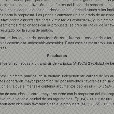
s ejemplos de la utilización de la técnica del listado de pensamientos,
 Dos jueces independientes que desconocían las condiciones y las hip
s hacia la propuesta. Los jueces alcanzaron un alto grado de acuerdo
sitivo poder consultar las notas y revisar los exámenes
», y un ejemplo
ensamientos relacionados con la propuesta, se creó un índice de la f
l resultado por la suma de ambos.
sta de las tarjetas de identificación se utilizaron 6 escalas de dife
 dañina-beneficiosa, indeseable-deseable). Estas escalas mostraron una a
llas.
Resultados
) fueron sometidas a un análisis de varianza (ANOVA) 2 (calidad de l
tró un efecto principal de la variable independiente calidad de los 
antes generaron mayor proporción de pensamientos favorables en la 
ción en la que el mensaje contenía argumentos débiles (
M
= -.54;
SD
= 
to de actitudes indicaron mayor acuerdo con la propuesta del mensaje
ativo de la variable calidad de los argumentos,
F
(1,84)= 14.10;
p
<.001.
ron actitudes más favorables hacia la propuesta (
M
= 5.6;
SD
= 1.95) 