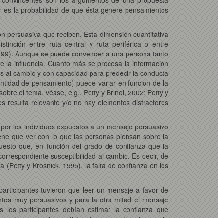
or es la probabilidad de que ésta genere pensamientos
 persuasiva que reciben. Esta dimensión cuantitativa
inción entre ruta central y ruta periférica o entre
1999). Aunque se puede convencer a una persona tanto
e la influencia. Cuanto más se procesa la información
tes al cambio y con capacidad para predecir la conducta
antidad de pensamiento) puede variar en función de la
bre el tema, véase, e.g., Petty y Briñol, 2002; Petty y
 resulta relevante y/o no hay elementos distractores
 por los individuos expuestos a un mensaje persuasivo
tiene que ver con lo que las personas piensan sobre la
uesto que, en función del grado de confianza que la
rrespondiente susceptibilidad al cambio. Es decir, de
 (Petty y Krosnick, 1995), la falta de confianza en los
articipantes tuvieron que leer un mensaje a favor de
ntos muy persuasivos y para la otra mitad el mensaje
 los participantes debían estimar la confianza que