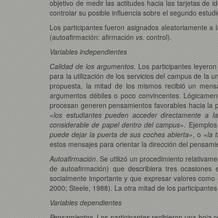
objetivo de medir las actitudes hacia las tarjetas de 
controlar su posible influencia sobre el segundo estudi
Los participantes fueron asignados aleatoriamente a l
(autoafirmación: afirmación
vs
. control).
Variables independientes
Calidad de los argumentos
. Los participantes leyero
para la utilización de los servicios del campus de la u
propuesta, la mitad de los mismos recibió un mens
argumentos débiles o poco convincentes. Lógicament
procesan generen pensamientos favorables hacia la pr
«
los estudiantes pueden acceder directamente a la 
considerable de papel dentro del campus
». Ejemplos
puede dejar la puerta de sus coches abierta
», o «
la 
estos mensajes para orientar la dirección del pensamie
Autoafirmación
. Se utilizó un procedimiento relativame
de autoafirmación) que describiera tres ocasiones
socialmente importante y que expresar valores como 
2000; Steele, 1988). La otra mitad de los participantes
Variables dependientes
Pensamientos
. Los participantes recibieron una hoja 