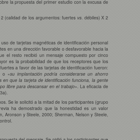
 sobre la propuesta del primer estudio con la excusa de
s 2 (calidad de los argumentos: fuertes
vs
. débiles) X 2
 uso de tarjetas magnéticas de identificación personal
antes en una dirección favorable o desfavorable hacia la
ue el resto recibió un mensaje compuesto por cinco
or es la probabilidad de que los receptores que los
tes a favor de las tarjetas de identificación fueron:
, o «
su implantación podría considerarse un ahorro
s en que la tarjeta de identificación funciona, la gente
mpo libre para descansar en el trabajo
». La eficacia de
3a).
s. Se le solicitó a la mitad de los participantes (grupo
previa ha demostrado que la honestidad es un valor
n, Aronson y Steele, 2000; Sherman, Nelson y Steele,
ontrol.
propuesta del mensaje. Se pidió a los participantes que