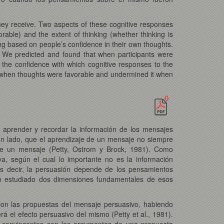
ey receive. Two aspects of these cognitive responses
rable) and the extent of thinking (whether thinking is
ing based on people’s confidence in their own thoughts.
n. We predicted and found that when participants were
g the confidence with which cognitive responses to the
n when thoughts were favorable and undermined it when
aprender y recordar la información de los mensajes
un lado, que el aprendizaje de un mensaje no siempre
de un mensaje (Petty, Ostrom y Brock, 1981). Como
a, según el cual lo importante no es la información
es decir, la persuasión depende de los pensamientos
an estudiado dos dimensiones fundamentales de esos
con las propuestas del mensaje persuasivo, habiendo
el efecto persuasivo del mismo (Petty et al., 1981).
ás convincentes son los argumentos de una propuesta