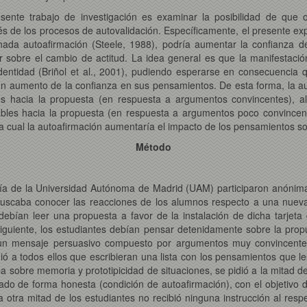
esente trabajo de investigación es examinar la posibilidad de que o
s de los procesos de autovalidación. Específicamente, el presente ex
nada autoafirmación (Steele, 1988), podría aumentar la confianza 
uir sobre el cambio de actitud. La idea general es que la manifestac
 identidad (Briñol et al., 2001), pudiendo esperarse en consecuencia 
 un aumento de la confianza en sus pensamientos. De esta forma, la a
s hacia la propuesta (en respuesta a argumentos convincentes), a
les hacia la propuesta (en respuesta a argumentos poco convincente
a cual la autoafirmación aumentaría el impacto de los pensamientos so
Método
ía de la Universidad Autónoma de Madrid (UAM) participaron anónima 
 buscaba conocer las reacciones de los alumnos respecto a una nueva
s debían leer una propuesta a favor de la instalación de dicha tarjet
 siguiente, los estudiantes debían pensar detenidamente sobre la propu
ió un mensaje persuasivo compuesto por argumentos muy convincente
ó a todos ellos que escribieran una lista con los pensamientos que l
sobre memoria y prototipicidad de situaciones, se pidió a la mitad de 
ado de forma honesta (condición de autoafirmación), con el objetivo de
 otra mitad de los estudiantes no recibió ninguna instrucción al resp