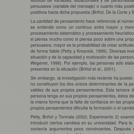
persuasiva (variable del mensaje) o cuanto más posit
positivos hacia dicha propuesta (Briñol, De la Corte y 
La
cantidad
de pensamiento hace referencia al número
se entiende como un continuo entre mayor y menor p
procesamiento sistemático y procesamiento heurístic
si piensa mucho como si piensa poco sobre una propue
persuasiva, mayor es la probabilidad de crear actitude
de forma fiable (Petty y Krosnick, 1995). Diversas i
situación y de la capacidad y motivación de las person
Wegener, 1998). Por ejemplo, las personas sólo elab
presentes en la situación (Briñol et al., 2001).
Sin embargo, la investigación más reciente ha puesto
no constituyen los dos únicos determinantes de la per
validez de sus propios pensamientos. Esta tercera 
persona tenga en sus propios pensamientos, éstos det
la misma forma que la falta de confianza en las propia
propios pensamientos dificulta la formación o el cambi
Petty, Briñol y Tormala (2002; Experimento 2) exami
introducir ciertos cambios en su universidad. Para 
contenía argumentos poco convincentes. Después de