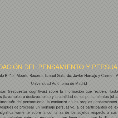
IDACIÓN DEL PENSAMIENTO Y PERSUA
lo Briñol, Alberto Becerra, Ismael Gallardo, Javier Horcajo y Carmen V
Universidad Autónoma de Madrid
an (respuestas cognitivas) sobre la información que reciben. Has
os (favorables o desfavorables) y la cantidad de los pensamientos (si 
imensión del pensamiento: la confianza en los propios pensamientos. 
 Después de procesar un mensaje persuasivo, a los participantes del ex
 significativamente sobre la confianza de los sujetos respecto a s
pensamientos sobre el mensaje fueron favorables, pero la dismin