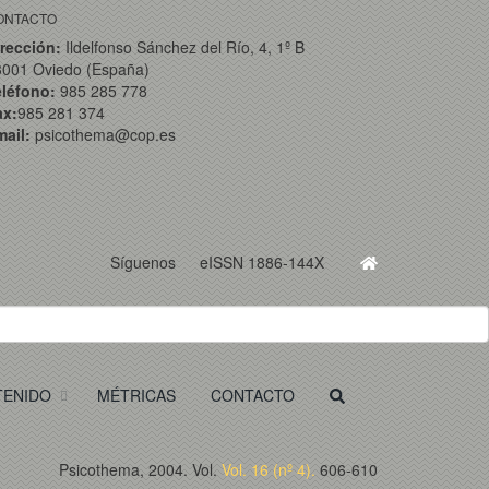
ONTACTO
rección:
Ildelfonso Sánchez del Río, 4, 1º B
3001 Oviedo (España)
eléfono:
985 285 778
ax:
985 281 374
ail:
psicothema@cop.es
Síguenos
eISSN 1886-144X
TENIDO
MÉTRICAS
CONTACTO
Psicothema, 2004. Vol.
Vol. 16 (nº 4).
606-610