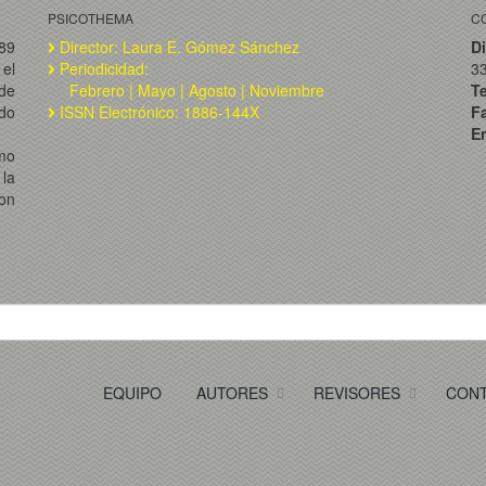
PSICOTHEMA
C
989
Director: Laura E. Gómez Sánchez
Di
el
Periodicidad:
3
de
Febrero | Mayo | Agosto | Noviembre
T
ado
ISSN Electrónico: 1886-144X
F
Em
omo
la
on
EQUIPO
AUTORES
REVISORES
CON