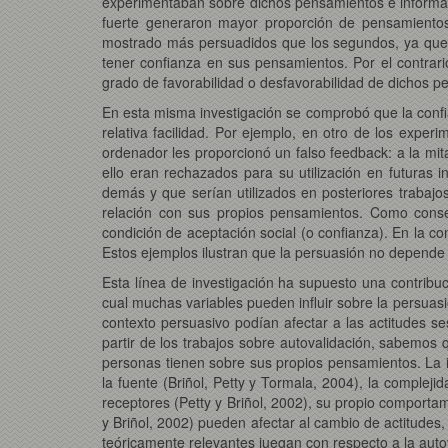
experimentaban sobre dichos pensamientos e informar 
fuerte generaron mayor proporción de pensamientos 
mostrado más persuadidos que los segundos, ya que 
tener confianza en sus pensamientos. Por el contrari
grado de favorabilidad o desfavorabilidad de dichos pe
En esta misma investigación se comprobó que la conf
relativa facilidad. Por ejemplo, en otro de los exper
ordenador les proporcionó un falso feedback: a la mi
ello eran rechazados para su utilización en futuras
demás y que serían utilizados en posteriores trabajos
relación con sus propios pensamientos. Como conse
condición de aceptación social (o confianza). En la co
Estos ejemplos ilustran que la persuasión no depende 
Esta línea de investigación ha supuesto una contribu
cual muchas variables pueden influir sobre la persuasi
contexto persuasivo podían afectar a las actitudes s
partir de los trabajos sobre autovalidación, sabemos q
personas tienen sobre sus propios pensamientos. La i
la fuente (Briñol, Petty y Tormala, 2004), la compleji
receptores (Petty y Briñol, 2002), su propio comportam
y Briñol, 2002) pueden afectar al cambio de actitudes
teóricamente relevantes juegan con respecto a la autov