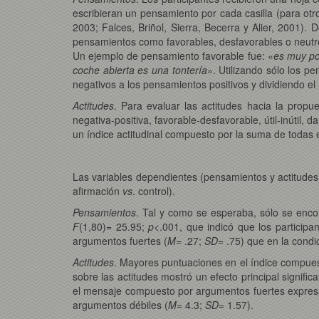
escribieran un pensamiento por cada casilla (para otro
2003; Falces, Briñol, Sierra, Becerra y Alier, 2001).
pensamientos como favorables, desfavorables o neutro
Un ejemplo de pensamiento favorable fue: «
es muy po
coche abierta es una tontería
». Utilizando sólo los p
negativos a los pensamientos positivos y dividiendo e
Actitudes
. Para evaluar las actitudes hacia la propue
negativa-positiva, favorable-desfavorable, útil-inútil,
un índice actitudinal compuesto por la suma de todas e
Las variables dependientes (pensamientos y actitudes
afirmación
vs
. control).
Pensamientos
. Tal y como se esperaba, sólo se encon
F
(1,80)= 25.95;
p
<.001, que indicó que los particip
argumentos fuertes (
M
= .27;
SD
= .75) que en la condi
Actitudes
. Mayores puntuaciones en el índice compues
sobre las actitudes mostró un efecto principal signific
el mensaje compuesto por argumentos fuertes expresa
argumentos débiles (
M
= 4.3;
SD
= 1.57).