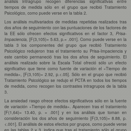
análisis intragrupo recogen diferencias significativas entre
tiempos de medida sólo en el grupo que recibió Tratamiento
Psicológico, como puede verse en la tabla 2.
Los análisis multivariados de medidas repetidas realizados tras
dos años de seguimiento con las puntuaciones de los factores de
la EE sólo ofrecen efectos significativos en el factor 3,
Prisa-
Impaciencia,
[F(3,105)= 5.63, p.= .001]. Como puede verse en la
tabla 3 los componentes del grupo que recibió Tratamiento
Psicológico redujeron tras el tratamiento su Prisa-Impaciencia y
este cambio permaneció tras los dos años de seguimiento. El
análisis realizado sobre la Escala Total ofreció sólo un efecto
significativo que tiene como fuente de variación el «Tiempo de
medida», [F(3,105)= 2.92, p.<.05]. Sólo en el grupo que recibió
Tratamiento Psicológico se redujo el PCTA en todos los tiempos
de medida, como recogen los contrastes intragrupos de la tabla
3.
La ansiedad rasgo ofrece efectos significativos sólo en la fuente
de variación «Tiempo de medida». Aparecen tras el tratamiento
[F(1,64)= 13.40, p. = .001] y en los análisis que toman en
consideración los dos años de seguimiento [F(3,105)= 8.88, p.
<.001]. El análisis de estos efectos por grupos, como puede verse
en las tablas 2 y 3, indica que tras el tratamiento sólo el grupo