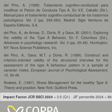
del Pino, A. (1998). Tratamiento cognitivo-conductual para
modificar el Patrón de Conducta Tipo A. En V.E. Caballo (Dir.),
Manual para el tratamiento cognitivo-conductual de los trastornos
psicológicos. Vol. 2
(pp. 359-383). Madrid: Siglo Veintiuno de
España Editores, S.A.
del Pino, A., de Armas, D., Dorta, R. y Gaos, M. (2001). Exploring
the validity of the Type A Behavior. En F. Columbus (Ed.),
Advances in psychology research. Vol. 3
(pp. 25-48). Huntington,
NY: Nova Science Publishers, Inc.
del Pino, A., Gaos, M.T. y Dorta, R. (1999). Construct and
criterion-oriented validity of the structured interview for the
assessment of the type A behaviour pattern in a sample of
canarian males.
European Journal of Psychological Assessment,
15,
39-48.
Roskies, E. (1987).
Stress Management for the healthy Type A.
Theory and practice
. New York: Guilford Press.
Impact Factor JCR SSCI 2024
= 3.5 (Q1) · JIF percentile 2024 = 88