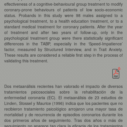
effectiveness of a cognitive-behavioural group treatment to modify
coronary-prone behaviours of patients of low socio-economic
status. Probands in this study were 98 males assigned to a
psychological treatment, to a health education treatment, or to a
standard medical treatment for coronary patients. After the year
of treatment and after two years of follow-up, only in the
psychological treatment group were there statistically significant
differences in the TABP, especially in the ‘Speed-Impatience’
factor, measured by Structured Interview, and in Trait Anxiety.
These results are considered a reliable first step in the process of
validating this treatment.
Dos metaanálisis recientes han valorado el impacto de diversos
tratamientos psicosociales sobre la rehabilitación de la
enfermedad coronaria (EC). El metaanálisis de 23 estudios de
Linden, Stossel y Maurice (1996) indica que los pacientes que no
recibieron tratamiento psicológico arrojaron una mayor tasa de
mortalidad y de recurrencia de episodios coronarios durante los
dos primeros años de seguimiento. Tras dos años o más de
seguimiento no aparece tan clara la eficacia de los tratamientos