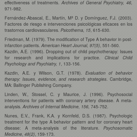
effectiveness of treatments.
Archives of General Psychiatry, 46,
971-982.
Fernández-Abascal, E., Martín, Mª D. y Domínguez, F.J. (2003).
Factores de riesgo e intervenciones psicológicas eficaces en los
trastornos cardiovasculares.
Psicothema, 15
, 615-630.
Friedman, M. (1979). The modification of Type A behavior in post-
infarction patients.
American Heart Journal, 97(5)
, 551-560.
Kazdin, A.E. (1996). Dropping out of child psychotherapy: Issues
for research and implications for practice.
Clinical Child
Psychology and Psychiatry, 1
, 133-156.
Kazdin, A.E. y Wilson, G.T. (1978).
Evaluation of behavior
therapy: Issues, evidence, and research strategies
. Cambridge,
MA: Ballinger Publishing Company.
Linden, W., Stossel, C. y Maurice, J. (1996). Psychosocial
interventions for patients with coronary artery disease. A meta-
analysis.
Archives of Internal Medicine, 156,
745-752.
Nunes, E.V., Frank, K.A. y Kornfeld, D.S. (1987). Psychologic
treatment for the type A behavior pattern and for coronary heart
disease: A meta-analysis of the literature.
Psychosomatic
Medicine, 48(2)
, 159-173.