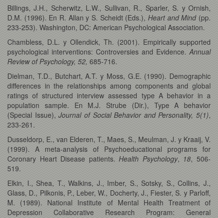
Billings, J.H., Scherwitz, L.W., Sullivan, R., Sparler, S. y Ornish,
D.M. (1996). En R. Allan y S. Scheidt (Eds.),
Heart and Mind
(pp.
233-253). Washington, DC: American Psychological Association.
Chambless, D.L. y Ollendick, Th. (2001). Empirically supported
psychological interventions: Controversies and Evidence.
Annual
Review of Psychology, 52,
685-716.
Dielman, T.D., Butchart, A.T. y Moss, G.E. (1990). Demographic
differences in the relationships among components and global
ratings of structured interview assessed type A behavior in a
population sample. En M.J. Strube (Dir.), Type A behavior
(Special Issue),
Journal of Social Behavior and Personality, 5(1)
,
233-261.
Dusseldorp, E., van Elderen, T., Maes, S., Meulman, J. y Kraaij, V.
(1999). A meta-analysis of Psychoeducational programs for
Coronary Heart Disease patients.
Health Psychology
,
18
, 506-
519.
Elkin, I., Shea, T., Walkins, J., Imber, S., Sotsky, S., Collins, J.,
Glass, D., Pilkonis, P., Leber, W., Docherty, J., Fiester, S. y Parloff,
M. (1989). National Institute of Mental Health Treatment of
Depression Collaborative Research Program: General