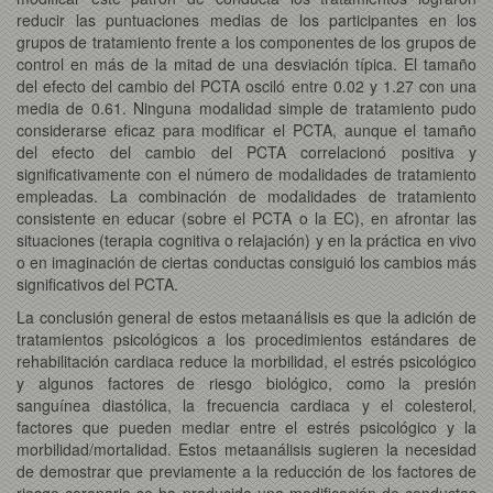
reducir las puntuaciones medias de los participantes en los
grupos de tratamiento frente a los componentes de los grupos de
control en más de la mitad de una desviación típica. El tamaño
del efecto del cambio del PCTA osciló entre 0.02 y 1.27 con una
media de 0.61. Ninguna modalidad simple de tratamiento pudo
considerarse eficaz para modificar el PCTA, aunque el tamaño
del efecto del cambio del PCTA correlacionó positiva y
significativamente con el número de modalidades de tratamiento
empleadas. La combinación de modalidades de tratamiento
consistente en educar (sobre el PCTA o la EC), en afrontar las
situaciones (terapia cognitiva o relajación) y en la práctica en vivo
o en imaginación de ciertas conductas consiguió los cambios más
significativos del PCTA.
La conclusión general de estos metaanálisis es que la adición de
tratamientos psicológicos a los procedimientos estándares de
rehabilitación cardiaca reduce la morbilidad, el estrés psicológico
y algunos factores de riesgo biológico, como la presión
sanguínea diastólica, la frecuencia cardiaca y el colesterol,
factores que pueden mediar entre el estrés psicológico y la
morbilidad/mortalidad. Estos metaanálisis sugieren la necesidad
de demostrar que previamente a la reducción de los factores de
riesgo coronario se ha producido una modificación de conductas