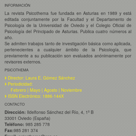
INFORMACIÓN
La revista Psicothema fue fundada en Asturias en 1989 y está
editada conjuntamente por la Facultad y el Departamento de
Psicología de la Universidad de Oviedo y el Colegio Oficial de
Psicología del Principado de Asturias. Publica cuatro números al
año.
Se admiten trabajos tanto de investigación básica como aplicada,
pertenecientes a cualquier ámbito de la Psicología, que
previamente a su publicación son evaluados anónimamente por
revisores externos.
PSICOTHEMA
Director: Laura E. Gómez Sánchez
Periodicidad:
Febrero | Mayo | Agosto | Noviembre
ISSN Electrónico: 1886-144X
CONTACTO
Dirección:
Ildelfonso Sánchez del Río, 4, 1º B
33001 Oviedo (España)
Teléfono:
985 285 778
Fax:
985 281 374