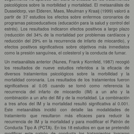
psicológicos sobre la morbilidad y mortalidad. El metaanálisis de
Dusseldorp, van Elderen, Maes, Meulman y Kraaij (1999) valoró a
partir de 37 estudios los efectos sobre enfermos coronarios de
programas psicoeducativos (educación para la salud y control del
estrés). Los resultados indicaron efectos positivos a largo plazo
(reducción del 34% de la mortalidad por problemas cardíacos y
reducción del 29% en la recurrencia de infarto de miocardio), y
efectos positivos significativos sobre objetivos más inmediatos
como la presión sanguínea, el colesterol y la conducta de fumar.
Un metaanálisis anterior (Nunes, Frank y Kornfeld, 1987) recogió
los resultados de nueve estudios referidos a la eficacia de
diversos tratamientos psicológicos sobre la morbilidad y la
mortalidad coronaria. Los resultados de los tratamientos fueron
significativos al 0.05 cuando se tomó como referencia la
recurrencia del infarto de miocardio (IM) a un año y la
combinación a un año del IM y de la mortalidad. La combinación
a tres años del IM y la mortalidad resultó significativa al 0.001.
Este metaanálisis incidió con detalle las modalidades de
tratamiento que resultaron más eficaces para reducir la
recurrencia de IM y la mortalidad y para modificar el Patrón de
Conducta Tipo A (PCTA). En los 18 estudios en que se pretendió
modificar este patrón de conducta los tratamientos lograron