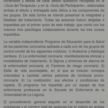
contenidos y tareas de cada sesión quedaron recogidas en la
«Guía del Terapeuta» y en la «Guía del Participante», elaboradas
ambas al efecto y entregada esta última a los componentes de
los grupos. De esta forma se intentó preservar la integridad y
fidelidad del tratamiento. Todas las sesiones fueron dirigidas e
impartidas por el primer autor de este trabajo, que contó con los
mismos tres psicólogos colaboradores durante los tres cursos
impartidos.
La variable independiente Programa de Educación para la Salud
de los pacientes coronarios aplicada a cada uno de los grupos de
control constó de los siguientes módulos: 1) Anatomía y fisiología
cardiaca. 2) La enfermedad coronaria: manifestaciones clínicas y
modalidades de tratamiento. 3) Signos y síntomas de alarma de
la enfermedad coronaria. 4) Factores de riesgo coronario. 5)
Estilo de vida aconsejable, en el que se incluían consejos
orientados a cambiar ciertos patrones de conducta prono-
coronaria. 6) La medicación: sus efectos y condiciones de
ingesta. El programa fue impartido por un equipo de tres
enfermeras profesoras en la Escuela de Enfermería de la
Universidad de La Laguna.
El procedimiento general seguido en el desarrollo de los
programas y el número total de sesiones fue el mismo en ambas