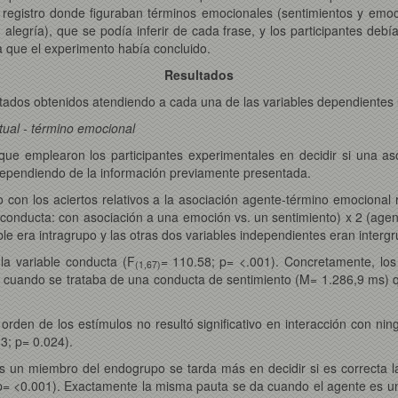
 registro donde figuraban términos emocionales (sentimientos y emoc
alegría), que se podía inferir de cada frase, y los participantes deb
a que el experimento había concluido.
Resultados
dos obtenidos atendiendo a cada una de las variables dependientes u
tual - término emocional
 que emplearon los participantes experimentales en decidir si una as
dependiendo de la información previamente presentada.
 con los aciertos relativos a la asociación agente-término emocional r
conducta: con asociación a una emoción vs. un sentimiento) x 2 (age
le era intragrupo y las otras dos variables independientes eran intergr
la variable conducta (F
=
110.58; p= <.001). Concretamente, los 
(1,67)
ta cuando se trataba de una conducta de sentimiento (M= 1.286,9 ms
rden de los estímulos no resultó significativo en interacción con ning
3; p= 0.024).
s un miembro del endogrupo se tarda más en decidir si es correcta 
p= <0.001). Exactamente la misma pauta se da cuando el agente es un