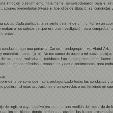
a emoción o sentimiento. Finalmente, se seleccionaron para el est
ituaciones presentadas (véase el Apéndice de situaciones, conductas y 
ogía social. Cada participante se sentó delante de un monitor en un c
nformaban a los sujetos de que era una investigación para comprobar la
iferentes.
as a conductas que una persona (Carlos —endogrupo— vs. Abdul Aziz
a y encontrar trabajo, (p. ej., No me canso de besar a mi nueva pareja)
n del actor que realizaba la conducta. Las frases presentadas fuer
eían dos frases referidas a emociones y dos a sentimientos, para cad
nal
ombre de la persona que había protagonizado todas las conductas y u
omo pudieran si esas asociaciones eran correctas o no, teniendo en cu
oja de registro cuyo objetivo era obtener una medida del recuerdo de l
espacios en blanco donde tenían que escribir las frases presentadas