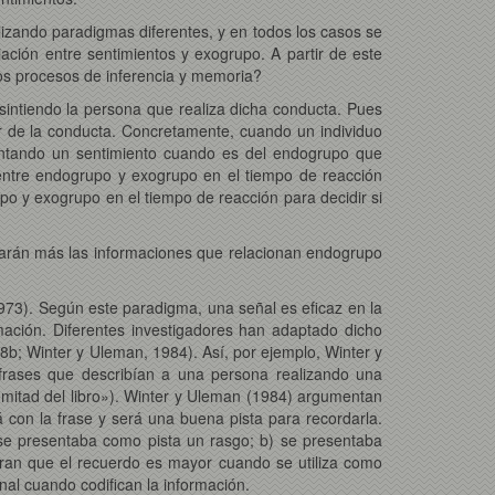
ilizando paradigmas diferentes, y en todos los casos se
iación entre sentimientos y exogrupo. A partir de este
 los procesos de inferencia y memoria?
sintiendo la persona que realiza dicha conducta. Pues
or de la conducta. Concretamente, cuando un individuo
entando un sentimiento cuando es del endogrupo que
 entre endogrupo y exogrupo en el tiempo de reacción
po y exogrupo en el tiempo de reacción para decidir si
darán más las informaciones que relacionan endogrupo
973). Según este paradigma, una señal es eficaz en la
ación. Diferentes investigadores han adaptado dicho
98b; Winter y Uleman, 1984). Así, por ejemplo, Winter y
frases que describían a una persona realizando una
a mitad del libro»). Winter y Uleman (1984) argumentan
rá con la frase y será una buena pista para recordarla.
 se presentaba como pista un rasgo; b) se presentaba
tran que el recuerdo es mayor cuando se utiliza como
nal cuando codifican la información.