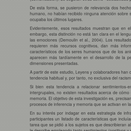
De esta forma, se pusieron de relevancia dos hecho
humano, no habían recibido ninguna atención sobre su
ocupaba los últimos lugares.
Evidentemente, esos resultados muestran que en el 
embargo, esta distinción no está tan clara en el lengu
las emociones (Demoulin et al., 2004). Los resulta
requieren más recursos cognitivos, dan más infor
característicos de los seres humanos que de los an
aparecen más tardíamente en el desarrollo de la pe
dimensiones presentadas.
A partir de este estudio, Leyens y colaboradores han
tendencia habitual y, por tanto, no exclusiva del racism
Si bien esta tendencia a relacionar sentimientos-e
intergrupales, no existen resultados acerca de cómo
memoria. El objetivo de esta investigación es, precis
procesos de inferencia y memoria que se activan en la
En su interés por indagar en esta estrategia de in
participantes un listado de características que incluía
tarea que se pidió a los sujetos es que describieran
le describe empleando tanto sentimientos (positivos y 