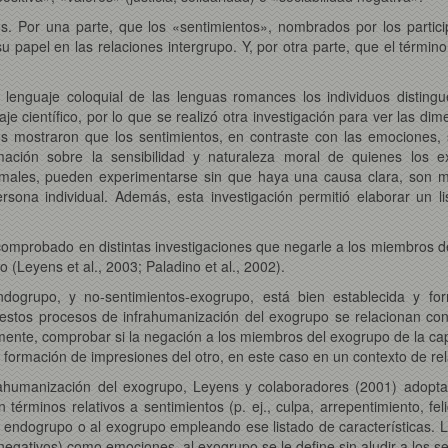
s. Por una parte, que los «sentimientos», nombrados por los parti
 papel en las relaciones intergrupo. Y, por otra parte, que el térm
lenguaje coloquial de las lenguas romances los individuos distingu
aje científico, por lo que se realizó otra investigación para ver las di
dos mostraron que los sentimientos, en contraste con las emociones,
mación sobre la sensibilidad y naturaleza moral de quienes los 
imales, pueden experimentarse sin que haya una causa clara, son 
rsona individual. Además, esta investigación permitió elaborar un l
 comprobado en distintas investigaciones que negarle a los miembros d
o (Leyens et al., 2003; Paladino et al., 2002).
ndogrupo, y no-sentimientos-exogrupo, está bien establecida y fo
 estos procesos de infrahumanización del exogrupo se relacionan co
amente, comprobar si la negación a los miembros del exogrupo de la ca
 formación de impresiones del otro, en este caso en un contexto de rel
frahumanización del exogrupo, Leyens y colaboradores (2001) adopt
n términos relativos a sentimientos (p. ej., culpa, arrepentimiento, fel
 al endogrupo o al exogrupo empleando ese listado de características.
negativos) como emociones, al exogrupo se le define sin aludir a los s