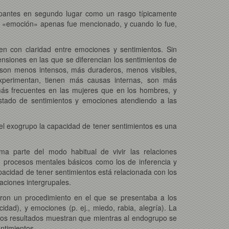
cipantes en segundo lugar como un rasgo típicamente
ino «emoción» apenas fue mencionado, y cuando lo fue,
en con claridad entre emociones y sentimientos. Sin
mensiones en las que se diferencian los sentimientos de
 son menos intensos, más duraderos, menos visibles,
experimentan, tienen más causas internas, son más
más frecuentes en las mujeres que en los hombres, y
istado de sentimientos y emociones atendiendo a las
el exogrupo la capacidad de tener sentimientos es una
rma parte del modo habitual de vivir las relaciones
n procesos mentales básicos como los de inferencia y
pacidad de tener sentimientos está relacionada con los
aciones intergrupales.
aron un procedimiento en el que se presentaba a los
icidad), y emociones (p. ej., miedo, rabia, alegría). La
 Los resultados muestran que mientras al endogrupo se
entimientos.