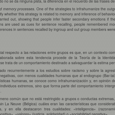
no se da ninguna pista, la diferencia en el recuerdo de las frases del
 and memory processes.
One of the strategies to infrahumanize the out
erify whether this strategy is related to memory and inference of behav
carried out, showing that people infer faster secondary emotions if 
ms are used as cues for sentence recalling, people remembered mo
erences in sentences recalled by ingroup and out group members were n
cial respecto a las relaciones entre grupos es que, en un contexto co
borada sobre esta tendencia procede de la Teoría de la Identidad
 se trata de un comportamiento destinado a salvaguardar la estima per
icado recurrentemente a los estudios sobre racismo y sobre la agre
negativas, con menos cualidades humanas que al endogrupo (Bar-tal,
rísticas humanas, se conoce como infrahumanización y, en opinión de
individuos extremos, sino que forma parte del comportamiento intergr
.
eno común que no está restringido a grupos o conductas extremas, L
in La Neuve (Bélgica) cuáles eran las características que consider
s, y en ella destacaron tres cualidades: «inteligencia» (razonam
itiva», «valores» (justicia, solidaridad) o «sociabilidad negativa».