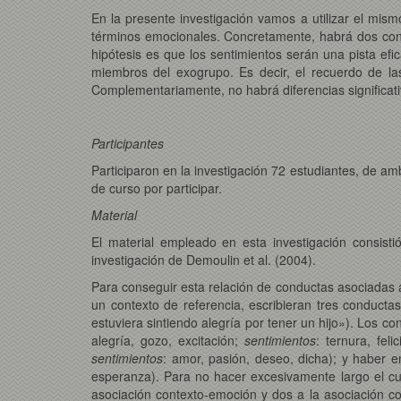
En la presente investigación vamos a utilizar el mism
términos emocionales. Concretamente, habrá dos cond
hipótesis es que los sentimientos serán una pista efi
miembros del exogrupo. Es decir, el recuerdo de l
Complementariamente, no habrá diferencias significati
Participantes
Participaron en la investigación 72 estudiantes, de a
de curso por participar.
Material
El material empleado en esta investigación consist
investigación de Demoulin et al. (2004).
Para conseguir esta relación de conductas asociadas 
un contexto de referencia, escribieran tres conduct
estuviera sintiendo alegría por tener un hijo»). Los c
alegría, gozo, excitación;
sentimientos
: ternura, fel
sentimientos
: amor, pasión, deseo, dicha); y haber e
esperanza). Para no hacer excesivamente largo el cues
asociación contexto-emoción y dos a la asociación con