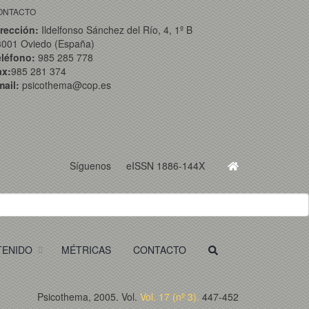
ONTACTO
rección:
Ildelfonso Sánchez del Río, 4, 1º B
3001 Oviedo (España)
eléfono:
985 285 778
ax:
985 281 374
ail:
psicothema@cop.es
Síguenos
eISSN 1886-144X
TENIDO
MÉTRICAS
CONTACTO
Psicothema, 2005. Vol.
Vol. 17 (nº 3).
447-452