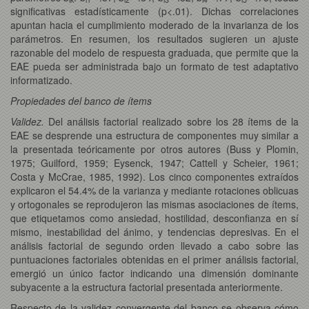
significativas estadísticamente (p<.01). Dichas correlaciones
apuntan hacia el cumplimiento moderado de la invarianza de los
parámetros. En resumen, los resultados sugieren un ajuste
razonable del modelo de respuesta graduada, que permite que la
EAE pueda ser administrada bajo un formato de test adaptativo
informatizado.
Propiedades del banco de ítems
Validez.
Del análisis factorial realizado sobre los 28 ítems de la
EAE se desprende una estructura de componentes muy similar a
la presentada teóricamente por otros autores (Buss y Plomin,
1975; Guilford, 1959; Eysenck, 1947; Cattell y Scheier, 1961;
Costa y McCrae, 1985, 1992). Los cinco componentes extraídos
explicaron el 54.4% de la varianza y mediante rotaciones oblicuas
y ortogonales se reprodujeron las mismas asociaciones de ítems,
que etiquetamos como ansiedad, hostilidad, desconfianza en sí
mismo, inestabilidad del ánimo, y tendencias depresivas. En el
análisis factorial de segundo orden llevado a cabo sobre las
puntuaciones factoriales obtenidas en el primer análisis factorial,
emergió un único factor indicando una dimensión dominante
subyacente a la estructura factorial presentada anteriormente.
Respecto de la validez convergente del banco se observa cómo