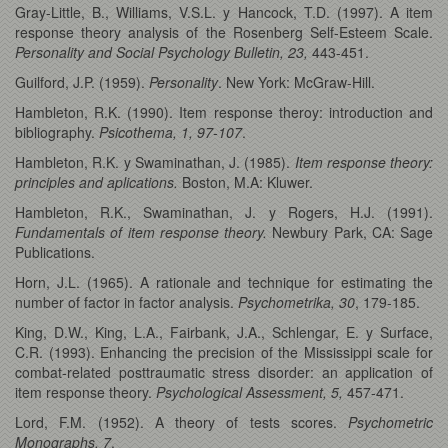
Gray-Little, B., Williams, V.S.L. y Hancock, T.D. (1997). A item
response theory analysis of the Rosenberg Self-Esteem Scale.
Personality and Social Psychology Bulletin, 23,
443-451.
Guilford, J.P. (1959).
Personality
. New York: McGraw-Hill.
Hambleton, R.K. (1990). Item response theroy: introduction and
bibliography.
Psicothema, 1, 97-107
.
Hambleton, R.K. y Swaminathan, J. (1985).
Item response theory:
principles and aplications.
Boston, M.A: Kluwer.
Hambleton, R.K., Swaminathan, J. y Rogers, H.J. (1991).
Fundamentals of item response theory.
Newbury Park, CA: Sage
Publications.
Horn, J.L. (1965). A rationale and technique for estimating the
number of factor in factor analysis.
Psychometrika, 30
, 179-185.
King, D.W., King, L.A., Fairbank, J.A., Schlengar, E. y Surface,
C.R. (1993). Enhancing the precision of the Mississippi scale for
combat-related posttraumatic stress disorder: an application of
item response theory.
Psychological Assessment, 5,
457-471.
Lord, F.M. (1952). A theory of tests scores.
Psychometric
Monographs, 7
.