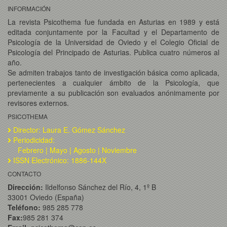
INFORMACIÓN
La revista Psicothema fue fundada en Asturias en 1989 y está
editada conjuntamente por la Facultad y el Departamento de
Psicología de la Universidad de Oviedo y el Colegio Oficial de
Psicología del Principado de Asturias. Publica cuatro números al
año.
Se admiten trabajos tanto de investigación básica como aplicada,
pertenecientes a cualquier ámbito de la Psicología, que
previamente a su publicación son evaluados anónimamente por
revisores externos.
PSICOTHEMA
Director: Laura E. Gómez Sánchez
Periodicidad:
Febrero | Mayo | Agosto | Noviembre
ISSN Electrónico: 1886-144X
CONTACTO
Dirección:
Ildelfonso Sánchez del Río, 4, 1º B
33001 Oviedo (España)
Teléfono:
985 285 778
Fax:
985 281 374