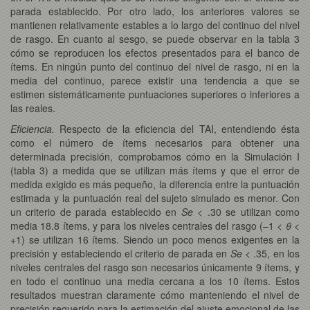
parada establecido. Por otro lado, los anteriores valores se
mantienen relativamente estables a lo largo del continuo del nivel
de rasgo. En cuanto al sesgo, se puede observar en la tabla 3
cómo se reproducen los efectos presentados para el banco de
ítems. En ningún punto del continuo del nivel de rasgo, ni en la
media del continuo, parece existir una tendencia a que se
estimen sistemáticamente puntuaciones superiores o inferiores a
las reales.
Eficiencia.
Respecto de la eficiencia del TAI, entendiendo ésta
como el número de ítems necesarios para obtener una
determinada precisión, comprobamos cómo en la Simulación I
(tabla 3) a medida que se utilizan más ítems y que el error de
medida exigido es más pequeño, la diferencia entre la puntuación
estimada y la puntuación real del sujeto simulado es menor. Con
un criterio de parada establecido en
Se
< .30 se utilizan como
media 18.8 ítems, y para los niveles centrales del rasgo (–1 <
θ
<
+1) se utilizan 16 ítems. Siendo un poco menos exigentes en la
precisión y estableciendo el criterio de parada en
Se
< .35, en los
niveles centrales del rasgo son necesarios únicamente 9 ítems, y
en todo el continuo una media cercana a los 10 ítems. Estos
resultados muestran claramente cómo manteniendo el nivel de
precisión requerido para la estimación del ajuste emocional de las