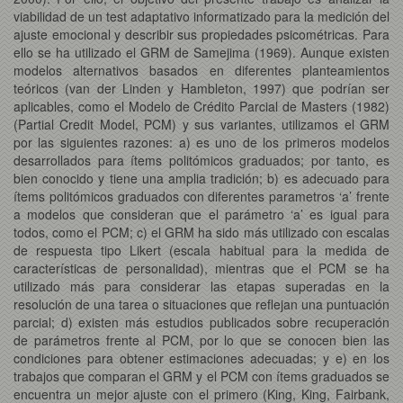
viabilidad de un test adaptativo informatizado para la medición del
ajuste emocional y describir sus propiedades psicométricas. Para
ello se ha utilizado el GRM de Samejima (1969). Aunque existen
modelos alternativos basados en diferentes planteamientos
teóricos (van der Linden y Hambleton, 1997) que podrían ser
aplicables, como el Modelo de Crédito Parcial de Masters (1982)
(Partial Credit Model, PCM) y sus variantes, utilizamos el GRM
por las siguientes razones: a) es uno de los primeros modelos
desarrollados para ítems politómicos graduados; por tanto, es
bien conocido y tiene una amplia tradición; b) es adecuado para
ítems politómicos graduados con diferentes parametros ‘a’ frente
a modelos que consideran que el parámetro ‘a’ es igual para
todos, como el PCM; c) el GRM ha sido más utilizado con escalas
de respuesta tipo Likert (escala habitual para la medida de
características de personalidad), mientras que el PCM se ha
utilizado más para considerar las etapas superadas en la
resolución de una tarea o situaciones que reflejan una puntuación
parcial; d) existen más estudios publicados sobre recuperación
de parámetros frente al PCM, por lo que se conocen bien las
condiciones para obtener estimaciones adecuadas; y e) en los
trabajos que comparan el GRM y el PCM con ítems graduados se
encuentra un mejor ajuste con el primero (King, King, Fairbank,