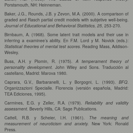
Porstsmouth, NH: Heinneman.
Baker, J.G., Rounds, J.B. y Zevon, M.A. (2000). A comparison of
graded and Rasch partial credit models with subjetive well-being.
Journal of Educational and Behavioral Statitstics, 25,
253-270.
Birnbaum, A. (1968). Some latent trait models and their use in
inferring a examinee’s ability. En F.M. Lord y M. Novick (eds.):
Statistical theories of mental test scores.
Reading Mass, Addison-
Wesley.
Buss, A.H. y Plomin, R. (1975).
A temperament theory of
personality development.
John Wiley and Sons. Traducción al
castellano, Madrid: Marova 1980.
Caprara, G.V., Barbaranelli, L. y Borgogni, L. (1993).
BFQ
.
Organizzazioni Specialle. Florencia (versión española, Madrid:
TEA Ediciones, 1995).
Carmines, E.G. y Zeller, R.A. (1979).
Reliability and validity
assessment.
Beverly Hills, CA: Sage Publications.
Cattell, R.B. y Scheier, I.H. (1961).
The meaning and
measurement of neuroticism and anxiety.
New York: Ronald
Press.