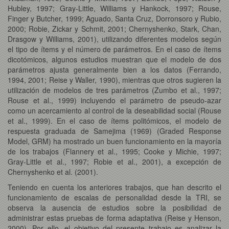
Hubley, 1997; Gray-Little, Williams y Hankock, 1997; Rouse,
Finger y Butcher, 1999; Aguado, Santa Cruz, Dorronsoro y Rubio,
2000; Robie, Zickar y Schmit, 2001; Chernyshenko, Stark, Chan,
Drasgow y Williams, 2001), utilizando diferentes modelos según
el tipo de ítems y el número de parámetros. En el caso de ítems
dicotómicos, algunos estudios muestran que el modelo de dos
parámetros ajusta generalmente bien a los datos (Ferrando,
1994, 2001; Reise y Waller, 1990), mientras que otros sugieren la
utilización de modelos de tres parámetros (Zumbo et al., 1997;
Rouse et al., 1999) incluyendo el parámetro de pseudo-azar
como un acercamiento al control de la deseabilidad social (Rouse
et al., 1999). En el caso de ítems politómicos, el modelo de
respuesta graduada de Samejima (1969) (Graded Response
Model, GRM) ha mostrado un buen funcionamiento en la mayoría
de los trabajos (Flannery et al., 1995; Cooke y Michie, 1997;
Gray-Little et al., 1997; Robie et al., 2001), a excepción de
Chernyshenko et al. (2001).
Teniendo en cuenta los anteriores trabajos, que han descrito el
funcionamiento de escalas de personalidad desde la TRI, se
observa la ausencia de estudios sobre la posibilidad de
administrar estas pruebas de forma adaptativa (Reise y Henson,
2000). Por ello, el objetivo del presente trabajo es analizar la