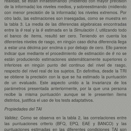
realidad, se están infraestimando (midiendo con mayor precisión
de la informada) los niveles medios, y sobreestimando (midiendo
con menor precisión de la informada) los niveles extremos. Por
otro lado, las estimaciones son insesgadas, como se muestra en
la tabla 3. La media de las diferencias algebraicas encontradas
entre la
θ
real y la
θ
estimada en la
Simulación I
, utilizando todo
el banco de ítems, resultó ser cero. Teniendo en cuenta los
diferentes niveles de rasgo, en ningún caso dicha diferencia llega
a estar una décima por encima o por debajo de cero. Ello parece
indicar que mediante el procedimiento de estimación de
θ
no se
están produciendo estimaciones sistemáticamente superiores o
inferiores en ningún punto del continuo del nivel de rasgo,
respecto del nivel real de los sujetos. En definitiva, desde la TRI
se obtiene la precisión con la que se ha estimado la puntuación
de un evaluado. Este aspecto unido a la invarianza de los
parámetros presentada anteriormente, por la que una persona
recibe la misma puntuación aunque se le presenten ítems
distintos, justifica el uso de los tests adaptativos.
Propiedades del TAI
Validez.
Como se observa en la tabla 2, las correlaciones entre
las puntuaciones criterio (BFQ, EPQ, EAE y BANCO) y las
puntuaciones estimadas en las diferentes condiciones TAI son