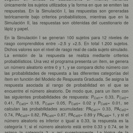
únicamente los sujetos utilizados y la forma en que se emiten las
respuestas. En la Simulación I, las respuestas son generadas
teóricamente bajo criterios probabilísticos, mientras que en la
Simulación II, las respuestas son obtenidas del cuestionario de
lápiz y papel.
En la Simulación I se generan 100 sujetos para 12 niveles de
rasgo comprendidos entre –2.5 y +2.5. En total 1.200 sujetos.
Dichos valores son el nivel de rasgo real de cada sujeto simulado.
La emisión de la respuesta se realiza mediante criterios
probabilísticos. Una vez el programa presenta un ítem, se genera
un número aleatorio entre 0 y 1, y se compara dicho número con
las probabilidades de respuesta a las diferentes categorías del
ítem en función del Modelo de Respuesta Graduada. Se asigna la
respuesta asociada al rango de probabilidad en el que se
encuentre el número aleatorio. De modo que, para un ítem con
las siguientes probabilidades de respuesta: P
= 0.33, P
=
Cat1
Cat2
0.41, P
= 0.18, P
= 0.05, P
= 0.02 y P
= 0.01, se
Cat3
Cat4
Cat5
Cat6
calculan las probabilidades acumuladas: PA
= 0.33, PA
=
Cat1
Cat2
0.74, PA
= 0.82, PA
= 0.87, PA
= 0.89 y PA
= 1, y si el
Cat3
Cat4
Cat5
Cat6
número aleatorio es inferior o igual a 0.33, la respuesta es la
categoría 1; si el número aleatorio está entre 0.33 y 0.74, se le
asigna la categoría 2, y así sucesivamente. La lógica de la