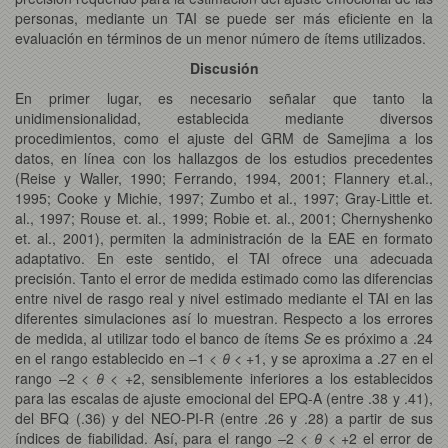
personas, mediante un TAI se puede ser más eficiente en la
evaluación en términos de un menor número de ítems utilizados.
Discusión
En primer lugar, es necesario señalar que tanto la
unidimensionalidad, establecida mediante diversos
procedimientos, como el ajuste del GRM de Samejima a los
datos, en línea con los hallazgos de los estudios precedentes
(Reise y Waller, 1990; Ferrando, 1994, 2001; Flannery et.al.,
1995; Cooke y Michie, 1997; Zumbo et al., 1997; Gray-Little et.
al., 1997; Rouse et. al., 1999; Robie et. al., 2001; Chernyshenko
et. al., 2001), permiten la administración de la EAE en formato
adaptativo. En este sentido, el TAI ofrece una adecuada
precisión. Tanto el error de medida estimado como las diferencias
entre nivel de rasgo real y nivel estimado mediante el TAI en las
diferentes simulaciones así lo muestran. Respecto a los errores
de medida, al utilizar todo el banco de ítems
Se
es próximo a .24
en el rango establecido en –1 <
θ
< +1, y se aproxima a .27 en el
rango –2 <
θ
< +2, sensiblemente inferiores a los establecidos
para las escalas de ajuste emocional del EPQ-A (entre .38 y .41),
del BFQ (.36) y del NEO-PI-R (entre .26 y .28) a partir de sus
índices de fiabilidad. Así, para el rango –2 <
θ
< +2 el error de