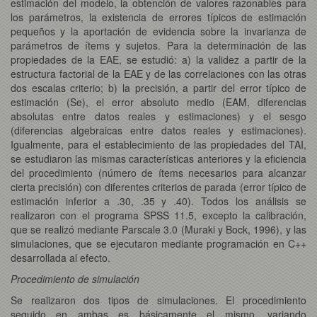
estimación del modelo, la obtención de valores razonables para
los parámetros, la existencia de errores típicos de estimación
pequeños y la aportación de evidencia sobre la invarianza de
parámetros de ítems y sujetos. Para la determinación de las
propiedades de la EAE, se estudió: a) la validez a partir de la
estructura factorial de la EAE y de las correlaciones con las otras
dos escalas criterio; b) la precisión, a partir del error típico de
estimación (Se), el error absoluto medio (EAM, diferencias
absolutas entre datos reales y estimaciones) y el sesgo
(diferencias algebraicas entre datos reales y estimaciones).
Igualmente, para el establecimiento de las propiedades del TAI,
se estudiaron las mismas características anteriores y la eficiencia
del procedimiento (número de ítems necesarios para alcanzar
cierta precisión) con diferentes criterios de parada (error típico de
estimación inferior a .30, .35 y .40). Todos los análisis se
realizaron con el programa SPSS 11.5, excepto la calibración,
que se realizó mediante Parscale 3.0 (Muraki y Bock, 1996), y las
simulaciones, que se ejecutaron mediante programación en C++
desarrollada al efecto.
Procedimiento de simulación
Se realizaron dos tipos de simulaciones. El procedimiento
seguido en ambas es básicamente el mismo, variando