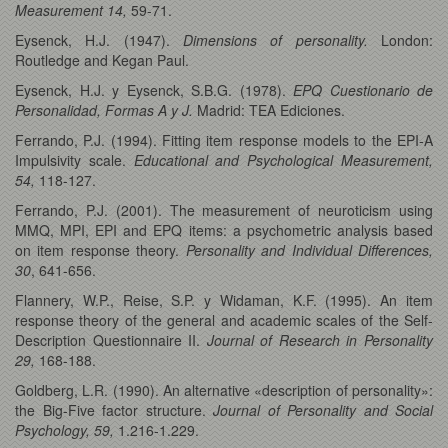
Measurement 14,
59-71.
Eysenck, H.J. (1947).
Dimensions of personality.
London:
Routledge and Kegan Paul.
Eysenck, H.J. y Eysenck, S.B.G. (1978).
EPQ Cuestionario de
Personalidad, Formas A y J.
Madrid: TEA Ediciones.
Ferrando, P.J. (1994). Fitting item response models to the EPI-A
Impulsivity scale.
Educational and Psychological Measurement,
54,
118-127.
Ferrando, P.J. (2001). The measurement of neuroticism using
MMQ, MPI, EPI and EPQ items: a psychometric analysis based
on item response theory.
Personality and Individual Differences,
30
, 641-656.
Flannery, W.P., Reise, S.P. y Widaman, K.F. (1995). An item
response theory of the general and academic scales of the Self-
Description Questionnaire II.
Journal of Research in Personality
29,
168-188.
Goldberg, L.R. (1990). An alternative «description of personality»:
the Big-Five factor structure.
Journal of Personality and Social
Psychology, 59,
1.216-1.229.