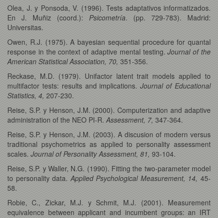
Olea, J. y Ponsoda, V. (1996). Tests adaptativos informatizados.
En J. Muñiz (coord.):
Psicometría
. (pp. 729-783). Madrid:
Universitas.
Owen, R.J. (1975). A bayesian sequential procedure for quantal
response in the context of adaptive mental testing.
Journal of the
American Statistical Association, 70,
351-356.
Reckase, M.D. (1979). Unifactor latent trait models applied to
multifactor tests: results and implications.
Journal of Educational
Statistics, 4,
207-230.
Reise, S.P. y Henson, J.M. (2000). Computerization and adaptive
administration of the NEO PI-R.
Assessment, 7,
347-364.
Reise, S.P. y Henson, J.M. (2003). A discusion of modern versus
traditional psychometrics as applied to personality assessment
scales.
Journal of Personality Assessment, 81,
93-104.
Reise, S.P. y Waller, N.G. (1990). Fitting the two-parameter model
to personality data.
Applied Psychological Measurement, 14,
45-
58.
Robie, C., Zickar, M.J. y Schmit, M.J. (2001). Measurement
equivalence between applicant and incumbent groups: an IRT