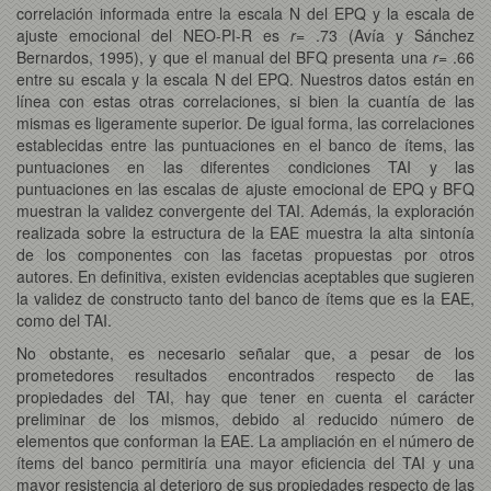
correlación informada entre la escala N del EPQ y la escala de
ajuste emocional del NEO-PI-R es
r
= .73 (Avía y Sánchez
Bernardos, 1995), y que el manual del BFQ presenta una
r
= .66
entre su escala y la escala N del EPQ. Nuestros datos están en
línea con estas otras correlaciones, si bien la cuantía de las
mismas es ligeramente superior. De igual forma, las correlaciones
establecidas entre las puntuaciones en el banco de ítems, las
puntuaciones en las diferentes condiciones TAI y las
puntuaciones en las escalas de ajuste emocional de EPQ y BFQ
muestran la validez convergente del TAI. Además, la exploración
realizada sobre la estructura de la EAE muestra la alta sintonía
de los componentes con las facetas propuestas por otros
autores. En definitiva, existen evidencias aceptables que sugieren
la validez de constructo tanto del banco de ítems que es la EAE,
como del TAI.
No obstante, es necesario señalar que, a pesar de los
prometedores resultados encontrados respecto de las
propiedades del TAI, hay que tener en cuenta el carácter
preliminar de los mismos, debido al reducido número de
elementos que conforman la EAE. La ampliación en el número de
ítems del banco permitiría una mayor eficiencia del TAI y una
mayor resistencia al deterioro de sus propiedades respecto de las