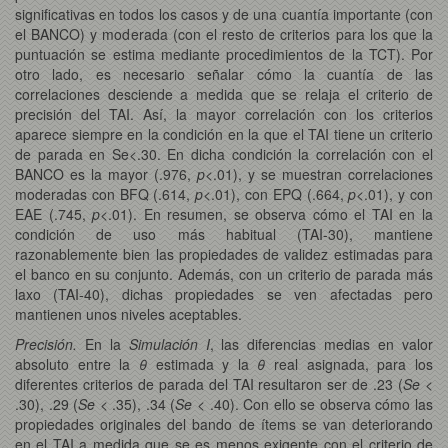
significativas en todos los casos y de una cuantía importante (con
el BANCO) y moderada (con el resto de criterios para los que la
puntuación se estima mediante procedimientos de la TCT). Por
otro lado, es necesario señalar cómo la cuantía de las
correlaciones desciende a medida que se relaja el criterio de
precisión del TAI. Así, la mayor correlación con los criterios
aparece siempre en la condición en la que el TAI tiene un criterio
de parada en Se<.30. En dicha condición la correlación con el
BANCO es la mayor (.976,
p
<.01), y se muestran correlaciones
moderadas con BFQ (.614,
p
<.01), con EPQ (.664,
p
<.01), y con
EAE (.745,
p
<.01). En resumen, se observa cómo el TAI en la
condición de uso más habitual (TAI-30), mantiene
razonablemente bien las propiedades de validez estimadas para
el banco en su conjunto. Además, con un criterio de parada más
laxo (TAI-40), dichas propiedades se ven afectadas pero
mantienen unos niveles aceptables.
Precisión.
En la
Simulación I
, las diferencias medias en valor
absoluto entre la
θ
estimada y la
θ
real asignada, para los
diferentes criterios de parada del TAI resultaron ser de .23 (
Se
<
.30), .29 (
Se
< .35), .34 (
Se
< .40). Con ello se observa cómo las
propiedades originales del bando de ítems se van deteriorando
en el TAI a medida que se es menos exigente con el criterio de