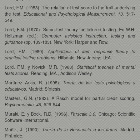
Lord, F.M. (1953). The relation of test score to the trait underlying
the test.
Educational and Psychological Measurement, 13,
517-
549.
Lord, F.M. (1970). Some test theory for tailored testing. En W.H.
Holtzman (ed.):
Computer asisisted instruction, testing and
guidance
(pp. 139-183). New York: Harper and Row.
Lord, F.M. (1980).
Applications of item response theory to
practical testing problems.
Hillsdale, New Jersey: LEA.
Lord, F.M. y Novick, M.R. (1968).
Statistical theories of mental
tests scores.
Reading, MA., Addison Wesley.
Martínez Arias, R. (1995).
Teoría de los tests psicológicos y
educativos.
Madrid: Síntesis.
Masters, G.N. (1982). A Rasch model for partial credit scoring.
Psychometrika, 49,
529-544.
Muraki, E. y Bock, R.D. (1996).
Parscale 3.0.
Chicago: Scientific
Software International.
Muñiz, J. (1990).
Teoría de la Respuesta a los ítems.
Madrid:
Pirámide.