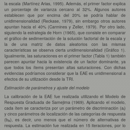
la escala (Martínez Arias, 1995). Además, el primer factor explica
un porcentaje de varianza cercano al 32%. Algunos autores
establecen que por encima del 20% se podría hablar de
unidimensionalidad (Reckase, 1979), sin embargo otros autores
apuntan hacia el 40% (Carmines y Zeller, 1979). Por otro lado,
siguiendo la estrategia de Horn (1965), que consiste en comparar
el gráfico de sedimentación de la solución factorial de la escala y
la de una matriz de datos aleatorios con las mismas
características se observa cierta unidimensionalidad (Gráfico 1).
Igualmente, las saturaciones en el primer factor (Tabla 1) también
parecen apuntar hacia la existencia de un factor dominante, ya
que todos los ítems presentan altas saturaciones. Con dichas
evidencias podríamos considerar que la EAE es unidimensional a
efectos de su utilización desde la TRI.
Estimación de parámetros y ajuste del modelo
La calibración de la EAE fue realizada utilizando el Modelo de
Respuesta Graduada de Samejima (1969). Aplicando el modelo,
cada ítem se caracteriza por un parámetro de discriminación (a
)
i
y cinco parámetros de localización de las categorías de respuesta
(b
), es decir, uno menos que el número de alternativas de
ik
respuesta. La estimación fue realizada en 15 iteraciones, por lo