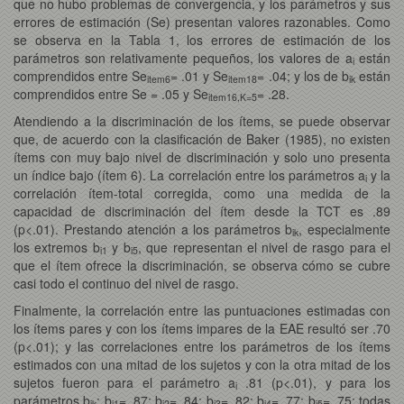
que no hubo problemas de convergencia, y los parámetros y sus
errores de estimación (Se) presentan valores razonables. Como
se observa en la Tabla 1, los errores de estimación de los
parámetros son relativamente pequeños, los valores de a
están
i
comprendidos entre Se
= .01 y Se
= .04; y los de b
están
item6
item18
ik
comprendidos entre Se = .05 y Se
= .28.
item16,K=5
Atendiendo a la discriminación de los ítems, se puede observar
que, de acuerdo con la clasificación de Baker (1985), no existen
ítems con muy bajo nivel de discriminación y solo uno presenta
un índice bajo (ítem 6). La correlación entre los parámetros a
y la
i
correlación ítem-total corregida, como una medida de la
capacidad de discriminación del ítem desde la TCT es .89
(p<.01). Prestando atención a los parámetros b
, especialmente
ik
los extremos b
y b
, que representan el nivel de rasgo para el
i1
i5
que el ítem ofrece la discriminación, se observa cómo se cubre
casi todo el continuo del nivel de rasgo.
Finalmente, la correlación entre las puntuaciones estimadas con
los ítems pares y con los ítems impares de la EAE resultó ser .70
(p<.01); y las correlaciones entre los parámetros de los ítems
estimados con una mitad de los sujetos y con la otra mitad de los
sujetos fueron para el parámetro a
.81 (p<.01), y para los
i
parámetros b
: b
= .87; b
= .84; b
= .82; b
= .77; b
= .75; todas
ik
i1
i2
i3
i4
i5