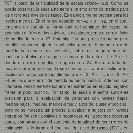
TCT a partir de la fiabilidad de la escala (
alpha
= .92). Como se
puede observar, la escala no tiene el mismo error de medida para
los diferentes niveles de rasgo. Es especialmente precisa para los
niveles medios. En el rango acotado por –2 <
θ
< +2, en el cual,
teniendo en cuenta la normalidad del continuo del rasgo, se
acumulan el 96% de los sujetos, la escala presenta un error típico
de medida inferior a .27. Esto significa una precisión buena para
un altísimo porcentaje de la población general. El menor error de
medida se comete, no obstante, sobre un rango menor del
continuo del nivel de rasgo, el comprendido entre –1 <
θ
< +1,
donde el error de medida se aproxima a .24. Por otro lado, los
mayores errores de medida se cometen al tratar de estimar los
niveles de rasgo correspondientes a
θ
= –3,
θ
= –4,
θ
= +3,
θ
=
+4, en los que el error de medida aumenta hasta .5. Además, son
inferiores sensiblemente los errores extremos en el polo negativo
frente al polo positivo. Por tanto, la escala muestra suficiente
precisión para la evaluación de personas con niveles bajos,
medios-bajos, medios, medios-altos y altos de ajuste emocional,
pero no se muestra tan precisa al evaluar a sujetos con niveles
extremos (ya sean positivos o negativos). Así, podemos observar
cómo, comparado con el supuesto de igualdad de los errores de
estimación a lo largo del continuo del nivel de rasgo (TCT), en