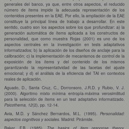
generales del banco, ya que, entre otros aspectos, el reducido
número de ítems impide la adecuada representación de los
contenidos presentes en la EAE. Por ello, la ampliación de la EAE
constituye la principal línea de trabajo a desarrollar. En este
sentido, cuatro son los aspectos sobre los que profundizar: a) la
generación automática de ítems aplicada a los constructos de
personalidad, que como muestra Rojas (2001) es uno de los
aspectos centrales en la investigación en tests adaptativos
informatizados; b) la aplicación de los diseños de anclaje para la
calibración; c) la implementación de mecanismos de control de la
exposición de los ítems y del contenido de los mismos
garantizando la representatividad de las facetas del ajuste
emocional; y d) el análisis de la eficiencia del TAI en contextos
reales de aplicación.
Aguado, D., Santa Cruz, C., Dorronsoro, J.R.D. y Rubio, V. J.
(2000). Algoritmo mixto mínima entropía-máxima verosimilitud
para la selección de ítems en un test adaptativo informatizado.
Psicothema, 12
(2), pp. 12-14.
Avia, M.D. y Sánchez Bernardos, M.L. (1995).
Personalidad:
aspectos cognitivos y sociales.
Madrid: Pirámide.
Baker, F.B. (1985).
The basics of item response theory.