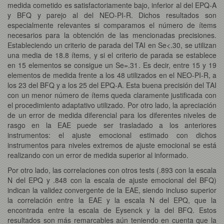
medida cometido es satisfactoriamente bajo, inferior al del EPQ-A
y BFQ y parejo al del NEO-PI-R. Dichos resultados son
especialmente relevantes si comparamos el número de ítems
necesarios para la obtención de las mencionadas precisiones.
Estableciendo un criterio de parada del TAI en Se<.30, se utilizan
una media de 18.8 ítems, y si el criterio de parada se establece
en 15 elementos se consigue un Se=.31. Es decir, entre 15 y 19
elementos de medida frente a los 48 utilizados en el NEO-PI-R, a
los 23 del BFQ y a los 25 del EPQ-A. Esta buena precisión del TAI
con un menor número de ítems queda claramente justificada con
el procedimiento adaptativo utilizado. Por otro lado, la apreciación
de un error de medida diferencial para los diferentes niveles de
rasgo en la EAE puede ser trasladado a los anteriores
instrumentos: el ajuste emocional estimado con dichos
instrumentos para niveles extremos de ajuste emocional se está
realizando con un error de medida superior al informado.
Por otro lado, las correlaciones con otros tests (.893 con la escala
N del EPQ y .848 con la escala de ajuste emocional del BFQ)
indican la validez convergente de la EAE, siendo incluso superior
la correlación entre la EAE y la escala N del EPQ, que la
encontrada entre la escala de Eysenck y la del BFQ. Estos
resultados son más remarcables aún teniendo en cuenta que la