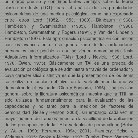
un marco preciso y con importantes ventajas sobre la teoría
clásica de tests (TCT), para el análisis de las propiedades
psicométricas de una medida psicológica, como han expresado
entre otros Lord (1952, 1953, 1980), Birnbaum (1968),
Hambleton y Swaminathan (1985), Hambleton (1990),
Hambleton, Swaminathan y Rogers (1991), y Van der Linden y
Hambleton (1997). Esta aproximación psicométrica en conjunción
con los avances en el uso generalizado de los ordenadores
personales hace posible lo que se vienen denominando Tests
Adaptativos Informatizados (TAIs) (Lord y Novick, 1968; Lord,
1970; Owen, 1975). Básicamente un TAI es una prueba de
evaluación psicológica que se administra a través del ordenador y
cuya característica distintiva es que la presentación de los ítems
se realiza en función del nivel en la variable medida que va
demostrando el evaluado (Olea y Ponsoda, 1996). Una revisión
general sobre la literatura psicométrica muestra que la TRI ha
sido utilizada fundamentalmente para la evaluación de las
capacidades y no tanto para la medición de factores de
personalidad (Reise y Henson, 2003), sin embargo, cada vez un
mayor número de trabajos muestran la viabilidad de la aplicación
de los presupuestos de la TRI a variables de personalidad (Reise
y Waller, 1990; Ferrando, 1994, 2001; Flannery, Reise y
Widaman, 1995; Cooke y Michie, 1997; Zumbo, Pope, Watson y