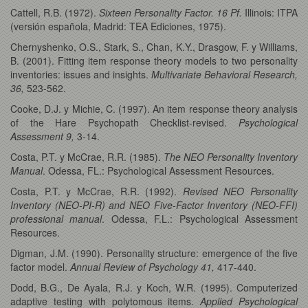
Cattell, R.B. (1972).
Sixteen Personality Factor. 16 Pf.
Illinois: ITPA
(versión española, Madrid: TEA Ediciones, 1975).
Chernyshenko, O.S., Stark, S., Chan, K.Y., Drasgow, F. y Williams,
B. (2001). Fitting item response theory models to two personality
inventories: issues and insights.
Multivariate Behavioral Research,
36,
523-562.
Cooke, D.J. y Michie, C. (1997). An item response theory analysis
of the Hare Psychopath Checklist-revised.
Psychological
Assessment 9,
3-14.
Costa, P.T. y McCrae, R.R. (1985).
The NEO Personality Inventory
Manual
. Odessa, FL.: Psychological Assessment Resources.
Costa, P.T. y McCrae, R.R. (1992).
Revised NEO Personality
Inventory (NEO-PI-R) and NEO Five-Factor Inventory (NEO-FFI)
professional manual
. Odessa, F.L.: Psychological Assessment
Resources.
Digman, J.M. (1990). Personality structure: emergence of the five
factor model.
Annual Review of Psychology 41,
417-440.
Dodd, B.G., De Ayala, R.J. y Koch, W.R. (1995). Computerized
adaptive testing with polytomous items.
Applied Psychological