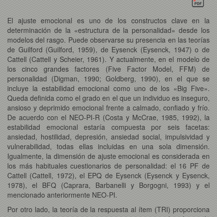
El ajuste emocional es uno de los constructos clave en la
determinación de la «estructura de la personalidad» desde los
modelos del rasgo. Puede observarse su presencia en las teorías
de Guilford (Guilford, 1959), de Eysenck (Eysenck, 1947) o de
Cattell (Cattell y Scheier, 1961). Y actualmente, en el modelo de
los cinco grandes factores (Five Factor Model, FFM) de
personalidad (Digman, 1990; Goldberg, 1990), en el que se
incluye la estabilidad emocional como uno de los «Big Five».
Queda definida como el grado en el que un individuo es inseguro,
ansioso y deprimido emocional frente a calmado, confiado y frío.
De acuerdo con el NEO-PI-R (Costa y McCrae, 1985, 1992), la
estabilidad emocional estaría compuesta por seis facetas:
ansiedad, hostilidad, depresión, ansiedad social, impulsividad y
vulnerabilidad, todas ellas incluidas en una sola dimensión.
Igualmente, la dimensión de ajuste emocional es considerada en
los más habituales cuestionarios de personalidad: el 16 PF de
Cattell (Cattell, 1972), el EPQ de Eysenck (Eysenck y Eysenck,
1978), el BFQ (Caprara, Barbanelli y Borgogni, 1993) y el
mencionado anteriormente NEO-PI.
Por otro lado, la teoría de la respuesta al ítem (TRI) proporciona