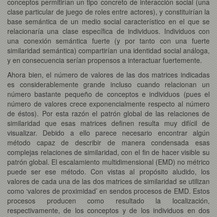
conceptos permitirían un tipo concreto de interacción social (una
clase particular de juego de roles entre actores), y constituirían la
base semántica de un medio social característico en el que se
relacionaría una clase específica de individuos. Individuos con
una conexión semántica fuerte (y por tanto con una fuerte
similaridad semántica) compartirían una identidad social análoga,
y en consecuencia serían propensos a interactuar fuertemente.
Ahora bien, el número de valores de las dos matrices indicadas
es considerablemente grande incluso cuando relacionan un
número bastante pequeño de conceptos e individuos (pues el
número de valores crece exponencialmente respecto al número
de éstos). Por esta razón el patrón global de las relaciones de
similaridad que esas matrices definen resulta muy difícil de
visualizar. Debido a ello parece necesario encontrar algún
método capaz de describir de manera condensada esas
complejas relaciones de similaridad, con el fin de hacer visible su
patrón global. El escalamiento multidimensional (EMD) no métrico
puede ser ese método. Con vistas al propósito aludido, los
valores de cada una de las dos matrices de similaridad se utilizan
como ‘valores de proximidad’ en sendos procesos de EMD. Estos
procesos producen como resultado la localización,
respectivamente, de los conceptos y de los individuos en dos