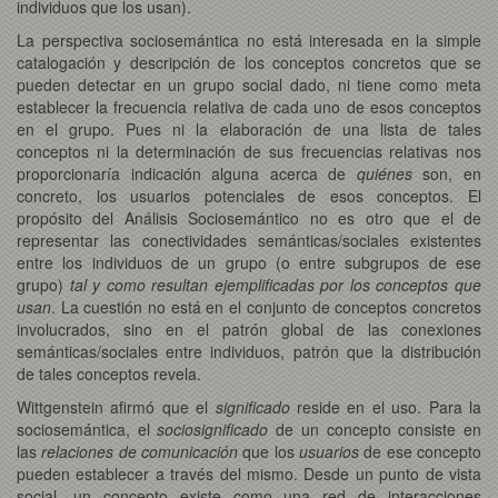
individuos que los usan).
La perspectiva sociosemántica no está interesada en la simple
catalogación y descripción de los conceptos concretos que se
pueden detectar en un grupo social dado, ni tiene como meta
establecer la frecuencia relativa de cada uno de esos conceptos
en el grupo. Pues ni la elaboración de una lista de tales
conceptos ni la determinación de sus frecuencias relativas nos
proporcionaría indicación alguna acerca de
quiénes
son, en
concreto, los usuarios potenciales de esos conceptos. El
propósito del Análisis Sociosemántico no es otro que el de
representar las conectividades semánticas/sociales existentes
entre los individuos de un grupo (o entre subgrupos de ese
grupo)
tal y como resultan ejemplificadas por los conceptos que
usan
. La cuestión no está en el conjunto de conceptos concretos
involucrados, sino en el patrón global de las conexiones
semánticas/sociales entre individuos, patrón que la distribución
de tales conceptos revela.
Wittgenstein afirmó que el
significado
reside en el uso. Para la
sociosemántica, el
sociosignificado
de un concepto consiste en
las
relaciones de comunicación
que los
usuarios
de ese concepto
pueden establecer a través del mismo. Desde un punto de vista
social, un concepto existe como una red de interacciones