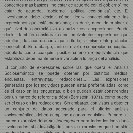
conceptos más básicos: ‘no estar de acuerdo con el gobierno’, ‘no
estar de acuerdo’, ‘gobierno’, ‘política económica’, etc. El
investigador debe decidir cómo «leer» conceptualmente las
expresiones que está manejando; es decir, debe determinar a
qué nivel de concreción va a analizar esas expresiones. Puede
decidir también considerar como equivalentes expresiones que
admitan, de acuerdo con algún criterio, la misma interpretación
conceptual. Sin embargo, tanto el nivel de concreción conceptual
adoptado como cualquier posible criterio de equivalencia que
establezca debe mantenerse invariable a lo largo del análisis.
El conjunto de expresiones sobre las que opera el Análisis
Sociosemántico se puede obtener por distintos medios:
encuestas, entrevistas, redacciones... Las expresiones
generadas por los individuos pueden estar preformuladas, como
es el caso en las encuestas, o bien pueden estar constreñidas
por un marco de referencia débil (Bernstein, 1971), como puede
ser el caso en las redacciones. Sin embargo, con vistas a obtener
un conjunto de datos adecuado para el ulterior análisis
sociosemántico, deben cumplirse algunos requisitos. Primero, el
marco expresivo debe ser
homogéneo
para todos los individuos
involucrados: si el investigador mezcla expresiones que han sido
producidas por los individuos del grupo de referencia en marcos