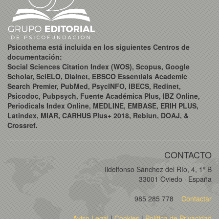
Psicothema está incluida en los siguientes Centros de
documentación:
Social Sciences Citation Index (WOS), Scopus, Google
Scholar, SciELO, Dialnet, EBSCO Essentials Academic
Search Premier, PubMed, PsycINFO, IBECS, Redinet,
Psicodoc, Pubpsych, Fuente Académica Plus, IBZ Online,
Periodicals Index Online, MEDLINE, EMBASE, ERIH PLUS,
Latindex, MIAR, CARHUS Plus+ 2018, Rebiun, DOAJ, &
Crossref.
CONTACTO
Ildelfonso Sánchez del Río, 4, 1º B
33001 Oviedo · España
985 285 778
Contactar
Aviso Legal
|
Cookies
|
Política de Privacidad