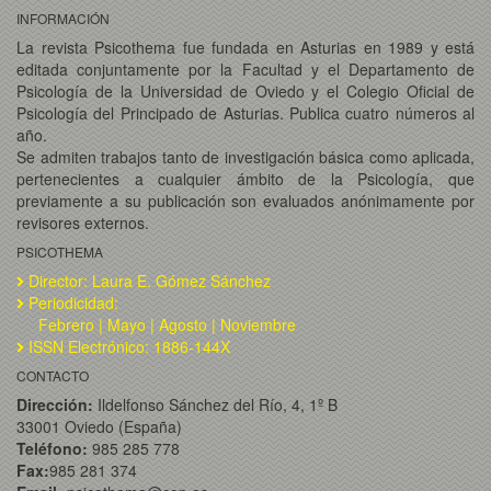
INFORMACIÓN
La revista Psicothema fue fundada en Asturias en 1989 y está
editada conjuntamente por la Facultad y el Departamento de
Psicología de la Universidad de Oviedo y el Colegio Oficial de
Psicología del Principado de Asturias. Publica cuatro números al
año.
Se admiten trabajos tanto de investigación básica como aplicada,
pertenecientes a cualquier ámbito de la Psicología, que
previamente a su publicación son evaluados anónimamente por
revisores externos.
PSICOTHEMA
Director: Laura E. Gómez Sánchez
Periodicidad:
Febrero | Mayo | Agosto | Noviembre
ISSN Electrónico: 1886-144X
CONTACTO
Dirección:
Ildelfonso Sánchez del Río, 4, 1º B
33001 Oviedo (España)
Teléfono:
985 285 778
Fax:
985 281 374