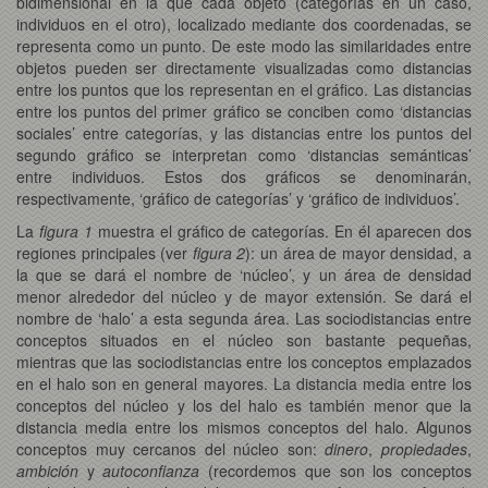
bidimensional en la que cada objeto (categorías en un caso,
individuos en el otro), localizado mediante dos coordenadas, se
representa como un punto. De este modo las similaridades entre
objetos pueden ser directamente visualizadas como distancias
entre los puntos que los representan en el gráfico. Las distancias
entre los puntos del primer gráfico se conciben como ‘distancias
sociales’ entre categorías, y las distancias entre los puntos del
segundo gráfico se interpretan como ‘distancias semánticas’
entre individuos. Estos dos gráficos se denominarán,
respectivamente, ‘gráfico de categorías’ y ‘gráfico de individuos’.
La
figura 1
muestra el gráfico de categorías. En él aparecen dos
regiones principales (ver
figura 2
): un área de mayor densidad, a
la que se dará el nombre de ‘núcleo’, y un área de densidad
menor alrededor del núcleo y de mayor extensión. Se dará el
nombre de ‘halo’ a esta segunda área. Las sociodistancias entre
conceptos situados en el núcleo son bastante pequeñas,
mientras que las sociodistancias entre los conceptos emplazados
en el halo son en general mayores. La distancia media entre los
conceptos del núcleo y los del halo es también menor que la
distancia media entre los mismos conceptos del halo. Algunos
conceptos muy cercanos del núcleo son:
dinero
,
propiedades
,
ambición
y
autoconfianza
(recordemos que son los conceptos