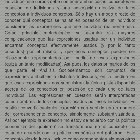
individuos, ese corpus debe contener ambas cosas: conceptos en
posesión de individuos y una adscripción efectiva de tales
conceptos a individuos concretos. Sólo hay un modo directo de
conocer qué conceptos se hallan en posesión de un individuo:
considerar las expresiones que ese individuo realmente usa.
Como principio metodológico se asumirá sin mayores
complicaciones que las expresiones usadas por un individuo
encarnan conceptos efectivamente usados (y por lo tanto
poseídos) por el mismo, y que esos conceptos pueden ser
eficazmente representados por medio de esas expresiones
(quizá un tanto modificadas). Así pues, los datos primarios de los
que parte el Análisis Sociosemántico son conjuntos de
expresiones atribuibles a distintos individuos, en la medida en
que esas expresiones nos suministran la única pista disponible
acerca de los conceptos en posesión de cada uno de tales
individuos. Las expresiones en cuestión serán interpretadas
como nombres de los conceptos usados por esos individuos. Es
posible convertir cualquier expresión con sentido en un nombre
del correspondiente concepto, simplemente substantivizándola.
Así por ejemplo la expresión ‘no estoy de acuerdo con la política
económica del gobierno’ se transformaría en el concepto ‘no
estar de acuerdo con la política económica del gobierno’. Este
concepto, desde luego, incluye como componentes algunos otros