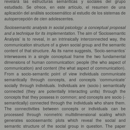
revelará las estructuras semánticas y sociales del grupo
estudiado. Se ofrece, en este artículo, el resumen de una
aplicación del análisis sociosemático al estudio de los sistemas de
autopercepción de cien adolescentes.
Sociosemantic analysis in social psicology: a conceptual proposal
and a technique for its implementation.
The aim of ‘Sociosemantic
Analysis’ is to reveal, in an intrinsically interconnected way, the
communication structure of a given social group and the semantic
content of that structure. As its name suggests, ‘Socio-semantics’
interweaves in a single conceptual frame the two fundamental
dimensions of human communication: people (the who aspect of
communication) and content (the what aspect of communication).
From a socio-semantic point of view individuals communicate
semantically through concepts, and concepts ‘communicate’
socially through individuals. Individuals are (socio-) semantically
connected (they are potentially interacting units) through the
concepts that they possess in common; and concepts are socio (-
semantically) connected through the individuals who share them.
The connectivities between concepts or individuals can be
processed through nonmetric multidimensional scaling which
generates sociosemantic plots which reveal the social and
semantic structure of the social group in question. The paper