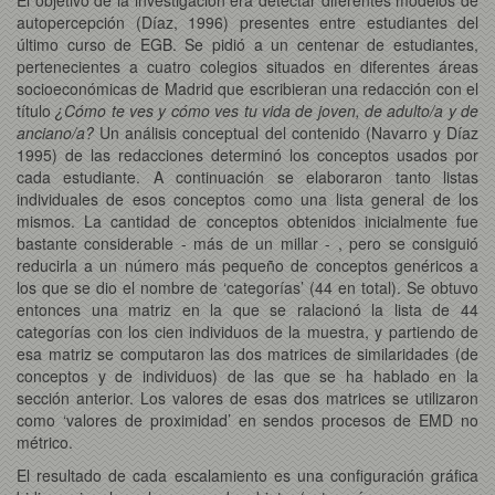
autopercepción (Díaz, 1996) presentes entre estudiantes del
último curso de EGB. Se pidió a un centenar de estudiantes,
pertenecientes a cuatro colegios situados en diferentes áreas
socioeconómicas de Madrid que escribieran una redacción con el
título
¿Cómo te ves y cómo ves tu vida de joven, de adulto/a y de
anciano/a?
Un análisis conceptual del contenido (Navarro y Díaz
1995) de las redacciones determinó los conceptos usados por
cada estudiante. A continuación se elaboraron tanto listas
individuales de esos conceptos como una lista general de los
mismos. La cantidad de conceptos obtenidos inicialmente fue
bastante considerable - más de un millar - , pero se consiguió
reducirla a un número más pequeño de conceptos genéricos a
los que se dio el nombre de ‘categorías’ (44 en total). Se obtuvo
entonces una matriz en la que se ralacionó la lista de 44
categorías con los cien individuos de la muestra, y partiendo de
esa matriz se computaron las dos matrices de similaridades (de
conceptos y de individuos) de las que se ha hablado en la
sección anterior. Los valores de esas dos matrices se utilizaron
como ‘valores de proximidad’ en sendos procesos de EMD no
métrico.
El resultado de cada escalamiento es una configuración gráfica