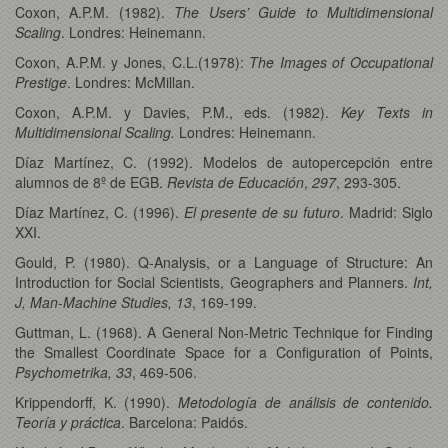
Coxon, A.P.M. (1982).
The Users’ Guide to Multidimensional
Scaling
. Londres: Heinemann.
Coxon, A.P.M. y Jones, C.L.(1978):
The Images of Occupational
Prestige
. Londres: McMillan.
Coxon, A.P.M. y Davies, P.M., eds. (1982).
Key Texts in
Multidimensional Scaling.
Londres: Heinemann.
Díaz Martínez, C. (1992). Modelos de autopercepción entre
alumnos de 8º de EGB.
Revista de Educación
,
297
, 293-305.
Díaz Martínez, C. (1996).
El presente de su futuro
. Madrid: Siglo
XXI.
Gould, P. (1980). Q-Analysis, or a Language of Structure: An
Introduction for Social Scientists, Geographers and Planners.
Int,
J, Man-Machine Studies, 13
, 169-199.
Guttman, L. (1968). A General Non-Metric Technique for Finding
the Smallest Coordinate Space for a Configuration of Points,
Psychometrika, 33
, 469-506.
Krippendorff, K. (1990).
Metodología de análisis de contenido.
Teoría y práctica
. Barcelona: Paidós.