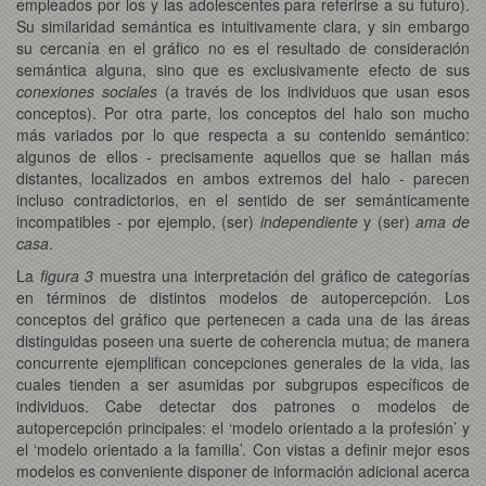
empleados por los y las adolescentes para referirse a su futuro).
Su similaridad semántica es intuitivamente clara, y sin embargo
su cercanía en el gráfico no es el resultado de consideración
semántica alguna, sino que es exclusivamente efecto de sus
conexiones sociales
(a través de los individuos que usan esos
conceptos). Por otra parte, los conceptos del halo son mucho
más variados por lo que respecta a su contenido semántico:
algunos de ellos - precisamente aquellos que se hallan más
distantes, localizados en ambos extremos del halo - parecen
incluso contradictorios, en el sentido de ser semánticamente
incompatibles - por ejemplo, (ser)
independiente
y (ser)
ama de
casa
.
La
figura 3
muestra una interpretación del gráfico de categorías
en términos de distintos modelos de autopercepción. Los
conceptos del gráfico que pertenecen a cada una de las áreas
distinguidas poseen una suerte de coherencia mutua; de manera
concurrente ejemplifican concepciones generales de la vida, las
cuales tienden a ser asumidas por subgrupos específicos de
individuos. Cabe detectar dos patrones o modelos de
autopercepción principales: el ‘modelo orientado a la profesión’ y
el ‘modelo orientado a la familia’. Con vistas a definir mejor esos
modelos es conveniente disponer de información adicional acerca