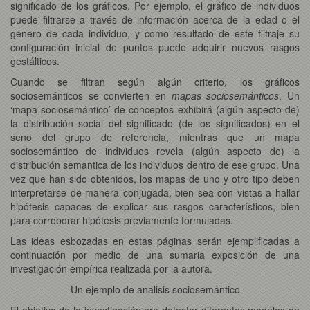
significado de los gráficos. Por ejemplo, el gráfico de individuos
puede filtrarse a través de información acerca de la edad o el
género de cada individuo, y como resultado de este filtraje su
configuración inicial de puntos puede adquirir nuevos rasgos
gestálticos.
Cuando se filtran según algún criterio, los gráficos
sociosemánticos se convierten en
mapas sociosemánticos
. Un
‘mapa sociosemántico’ de conceptos exhibirá (algún aspecto de)
la distribución social del significado (de los significados) en el
seno del grupo de referencia, mientras que un mapa
sociosemántico de individuos revela (algún aspecto de) la
distribución semantica de los individuos dentro de ese grupo. Una
vez que han sido obtenidos, los mapas de uno y otro tipo deben
interpretarse de manera conjugada, bien sea con vistas a hallar
hipótesis capaces de explicar sus rasgos característicos, bien
para corroborar hipótesis previamente formuladas.
Las ideas esbozadas en estas páginas serán ejemplificadas a
continuación por medio de una sumaria exposición de una
investigación empírica realizada por la autora.
Un ejemplo de analisis sociosemántico
El objetivo de la investigación era detectar diferentes modelos de