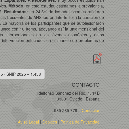
es Españoles.
Antecedentes:
muy pocos estudios han
oles.
Método:
en este estudio, estimamos la prevalencia,
NS.
Resultados:
un 24,6% de los adolescentes refirieron
s frecuentes de ANS fueron interferir en la curación de
 La mayoría de los participantes que se autolesionaron
or único con 10 ítems, apoyando así la unidimensional del
es interpersonales en los jóvenes españoles y estos
de intervención enfocados en el manejo de problemas de
75 · SNIP 2025 = 1.458
CONTACTO
Ildelfonso Sánchez del Río, 4, 1º B
33001 Oviedo · España
985 285 778
Contactar
Aviso Legal
|
Cookies
|
Política de Privacidad