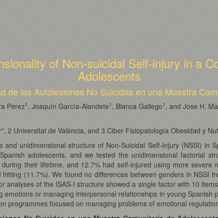
sionality of Non-suicidal Self-injury in 
Adolescents
dad de las Autolesiones No Suicidas en una Muestra Com
1
1
1
ra Pérez
, Joaquín García-Alandete
, Blanca Gallego
, and Jose H. Ma
", 2 Universitat de València, and 3 Ciber Fisiopatología Obesidad y Nutr
and unidimensional structure of Non-Suicidal Self-Injury (NSSI) in 
panish adolescents, and we tested the unidimensional factorial struc
ce during their lifetime, and 12.7% had self-injured using more seve
 hitting (11.7%). We found no differences between genders in NSSI fre
or analyses of the ISAS-I structure showed a single factor with 10 items
ating emotions or managing interpersonal relationships in young Spanish
ntion programmes focused on managing problems of emotional regulation