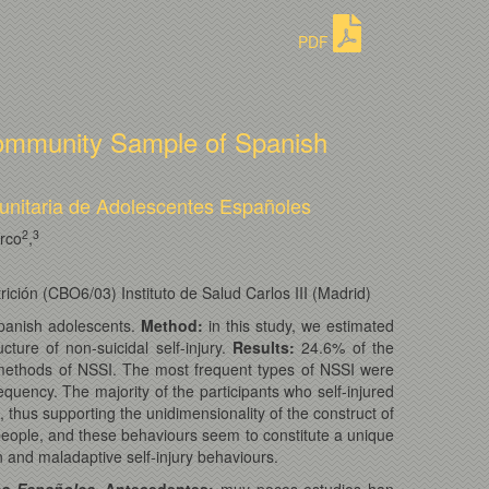
PDF
a Community Sample of Spanish
unitaria de Adolescentes Españoles
2
3
rco
,
ición (CBO6/03) Instituto de Salud Carlos III (Madrid)
Spanish adolescents.
Method:
in this study, we estimated
ture of non-suicidal self-injury.
Results:
24.6% of the
re methods of NSSI. The most frequent types of NSSI were
quency. The majority of the participants who self-injured
, thus supporting the unidimensionality of the construct of
 people, and these behaviours seem to constitute a unique
 and maladaptive self-injury behaviours.