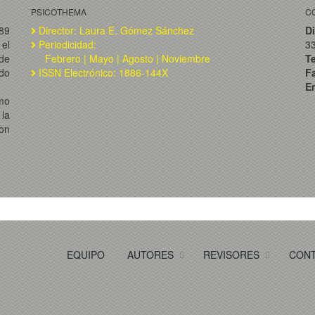
PSICOTHEMA
C
989
Director: Laura E. Gómez Sánchez
Di
el
Periodicidad:
3
de
Febrero | Mayo | Agosto | Noviembre
T
ado
ISSN Electrónico: 1886-144X
F
Em
omo
la
on
EQUIPO
AUTORES
REVISORES
CON