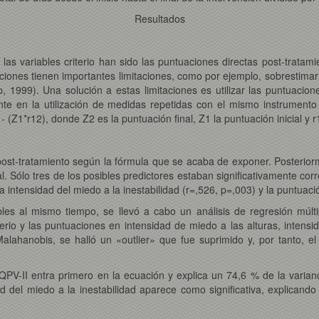
Resultados
as variables criterio han sido las puntuaciones directas post-tratamie
iones tienen importantes limitaciones, como por ejemplo, sobrestimar
 1999). Una solución a estas limitaciones es utilizar las puntuacione
rente en la utilización de medidas repetidas con el mismo instrumen
 - (Z1*r12), donde Z2 es la puntuación final, Z1 la puntuación inicial y 
post-tratamiento según la fórmula que se acaba de exponer. Posteriorm
al. Sólo tres de los posibles predictores estaban significativamente cor
 la intensidad del miedo a la inestabilidad (r=,526, p=,003) y la puntua
ables al mismo tiempo, se llevó a cabo un análisis de regresión múlt
erio y las puntuaciones en intensidad de miedo a las alturas, intens
alahanobis, se halló un «outlier» que fue suprimido y, por tanto, el
V-II entra primero en la ecuación y explica un 74,6 % de la varian
ad del miedo a la inestabilidad aparece como significativa, explicand