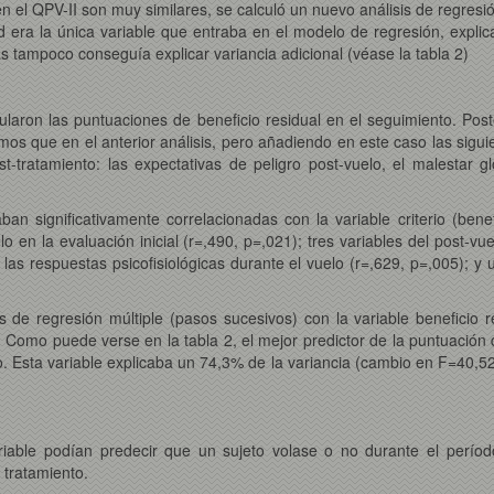
el QPV-II son muy similares, se calculó un nuevo análisis de regresió
ad era la única variable que entraba en el modelo de regresión, expli
as tampoco conseguía explicar variancia adicional (véase la tabla 2)
laron las puntuaciones de beneficio residual en el seguimiento. Poste
smos que en el anterior análisis, pero añadiendo en este caso las sigu
ost-tratamiento: las expectativas de peligro post-vuelo, el malestar 
an significativamente correlacionadas con la variable criterio (benef
o en la evaluación inicial (r=,490, p=,021); tres variables del post-vu
e las respuestas psicofisiológicas durante el vuelo (r=,629, p=,005); y 
 de regresión múltiple (pasos sucesivos) con la variable beneficio r
Como puede verse en la tabla 2, el mejor predictor de la puntuación 
. Esta variable explicaba un 74,3% de la variancia (cambio en F=40,52
riable podían predecir que un sujeto volase o no durante el período
 tratamiento.