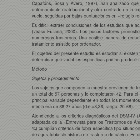
Capafóns, Sosa y Avero, 1997), han analizado qué v
entrenamiento reatribucional y otro centrado en la ex
vuelo, seguidas por bajas puntuaciones en «refugio rel
Es difícil extraer conclusiones de los estudios que 
(véase Fullana, 2000). Los pocos factores pronóstic
numerosos trastornos. Una posible manera de reducir
tratamiento asistido por ordenador.
El objetivo del presente estudio es estudiar si existe
determinar qué variables específicas podían predecir e
Método
Sujetos y procedimiento
Los sujetos que componen la muestra provienen de tres 
un total de 57 personas y lo completaron 42. Para el 
principal variable dependiente en todos los momento
media era de 38,27 años (d.e.=3,36; rango: 20-68).
Atendiendo a los criterios diagnósticos del DSM-IV 
adaptada de la «Entrevista para los Trastornos de Ans
%) cumplían criterios de fobia específica tipo situacio
de agorafobia sin historia de trastorno de pánico. En 