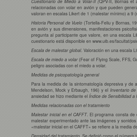
Cuestionario de Miedo a Volar-II (
QPV-II, Bornas et a
relacionadas con volar en avión y que pueden generar 
valoran en escalas Likert de 1 (malestar mínimo) a 9 (
Historia Personal de Vuelo
(Tortella-Feliu y Bornas, 19
en avión y sus dimensiones, manifestaciones psicofis
pregunta al participante que valore, en una escala 
cuestionario está disponible en www.uib.es/facultat/psi
Escala de malestar global
. Valoración en una escala L
Escala de miedo a volar
(Fear of Flying Scale, FFS, G
peligro asociadas con el miedo a volar.
Medidas de psicopatología general
Para la medida de la sintomatología depresiva y de a
Mendelson, Mock y Erbaugh, 196) y el
Inventario d
ansiedad se hizo mediante el
Índice de Sensibilidad a
Medidas relacionadas con el tratamiento
Malestar inicial en el CAFFT
. El programa consta de 
malestar experimentado ante las imágenes y sonidos 
«malestar inicial en el CAFFT» se refiere a la media d
Densidad del tratamiento
. Se definió como el número to