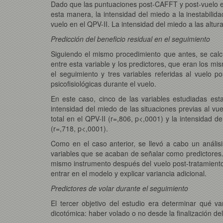
Dado que las puntuaciones post-CAFFT y post-vuelo en 
esta manera, la intensidad del miedo a la inestabilid
vuelo en el QPV-II. La intensidad del miedo a las altur
Predicción del beneficio residual en el seguimiento
Siguiendo el mismo procedimiento que antes, se calcu
entre esta variable y los predictores, que eran los mi
el seguimiento y tres variables referidas al vuelo p
psicofisiológicas durante el vuelo.
En este caso, cinco de las variables estudiadas estab
intensidad del miedo de las situaciones previas al vuel
total en el QPV-II (r=,806, p<,0001) y la intensidad d
(r=,718, p<,0001).
Como en el caso anterior, se llevó a cabo un análisis
variables que se acaban de señalar como predictores. 
mismo instrumento después del vuelo post-tratamiento
entrar en el modelo y explicar variancia adicional.
Predictores de volar durante el seguimiento
El tercer objetivo del estudio era determinar qué va
dicotómica: haber volado o no desde la finalización del