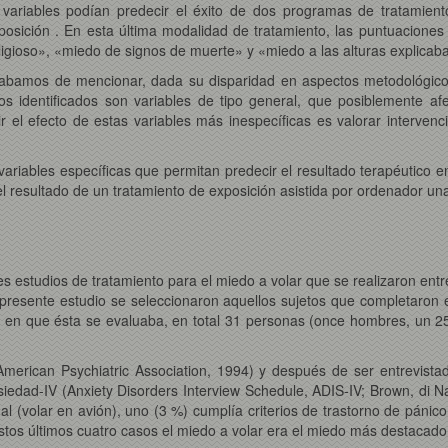
ariables podían predecir el éxito de dos programas de tratamiento
posición . En esta última modalidad de tratamiento, las puntuaciones 
igioso», «miedo de signos de muerte» y «miedo a las alturas explicaban
acabamos de mencionar, dada su disparidad en aspectos metodológicos 
os identificados son variables de tipo general, que posiblemente af
 el efecto de estas variables más inespecíficas es valorar interven
n variables específicas que permitan predecir el resultado terapéutico
l resultado de un tratamiento de exposición asistida por ordenador una 
estudios de tratamiento para el miedo a volar que se realizaron entre 
presente estudio se seleccionaron aquellos sujetos que completaron e
s en que ésta se evaluaba, en total 31 personas (once hombres, un 25
(American Psychiatric Association, 1994) y después de ser entrevista
iedad-IV (Anxiety Disorders Interview Schedule, ADIS-IV; Brown, di N
nal (volar en avión), uno (3 %) cumplía criterios de trastorno de pánic
estos últimos cuatro casos el miedo a volar era el miedo más destacado