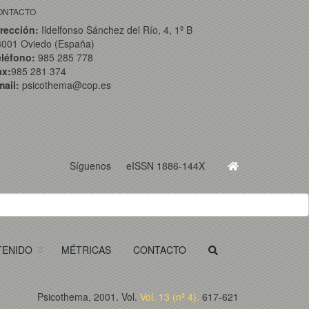
ONTACTO
rección:
Ildelfonso Sánchez del Río, 4, 1º B
3001 Oviedo (España)
eléfono:
985 285 778
ax:
985 281 374
ail:
psicothema@cop.es
Síguenos
eISSN 1886-144X
TENIDO
MÉTRICAS
CONTACTO
Psicothema, 2001. Vol.
Vol. 13 (nº 4).
617-621