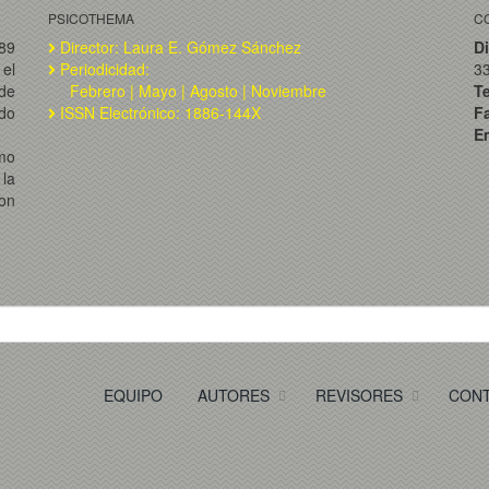
PSICOTHEMA
C
989
Director: Laura E. Gómez Sánchez
Di
el
Periodicidad:
3
de
Febrero | Mayo | Agosto | Noviembre
T
ado
ISSN Electrónico: 1886-144X
F
Em
omo
la
on
EQUIPO
AUTORES
REVISORES
CON