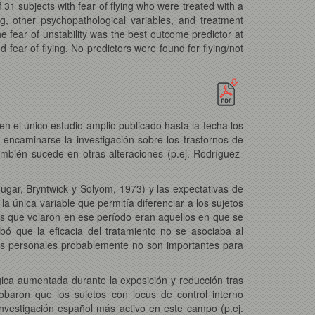
31 subjects with fear of flying who were treated with a
ing, other psychopathological variables, and treatment
e fear of unstability was the best outcome predictor at
 fear of flying. No predictors were found for flying/not
en el único estudio amplio publicado hasta la fecha los
encaminarse la investigación sobre los trastornos de
ambién sucede en otras alteraciones (p.ej. Rodríguez-
hugar, Bryntwick y Solyom, 1973) y las expectativas de
a única variable que permitía diferenciar a los sujetos
tes que volaron en ese período eran aquellos en que se
ó que la eficacia del tratamiento no se asociaba al
icas personales probablemente no son importantes para
gica aumentada durante la exposición y reducción tras
obaron que los sujetos con locus de control interno
nvestigación español más activo en este campo (p.ej.