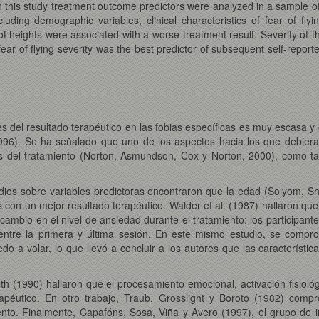
n this study treatment outcome predictors were analyzed in a sample of 
uding demographic variables, clinical characteristics of fear of fly
of heights were associated with a worse treatment result. Severity of th
ear of flying severity was the best predictor of subsequent self-reported
es del resultado terapéutico en las fobias específicas es muy escasa y 
1996). Se ha señalado que uno de los aspectos hacia los que debiera 
res del tratamiento (Norton, Asmundson, Cox y Norton, 2000), como t
udios sobre variables predictoras encontraron que la edad (Solyom, S
con un mejor resultado terapéutico. Walder et al. (1987) hallaron que l
cambio en el nivel de ansiedad durante el tratamiento: los participan
tre la primera y última sesión. En este mismo estudio, se comprob
o a volar, lo que llevó a concluir a los autores que las característ
h (1990) hallaron que el procesamiento emocional, activación fisioló
rapéutico. En otro trabajo, Traub, Grosslight y Boroto (1982) compr
nto. Finalmente, Capafóns, Sosa, Viña y Avero (1997), el grupo de i