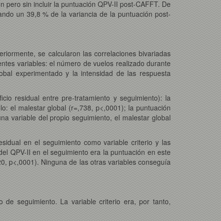
n pero sin incluir la puntuación QPV-II post-CAFFT. De
cando un 39,8 % de la variancia de la puntuación post-
riormente, se calcularon las correlaciones bivariadas
ientes variables: el número de vuelos realizado durante
global experimentado y la intensidad de las respuesta
icio residual entre pre-tratamiento y seguimiento): la
elo: el malestar global (r=,738, p<,0001); la puntuación
una variable del propio seguimiento, el malestar global
esidual en el seguimiento como variable criterio y las
del QPV-II en el seguimiento era la puntuación en este
0, p<,0001). Ninguna de las otras variables conseguía
 de seguimiento. La variable criterio era, por tanto,