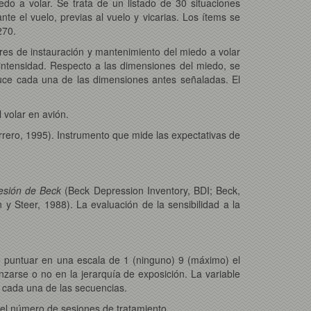
edo a volar. Se trata de un listado de 30 situaciones
te el vuelo, previas al vuelo y vicarias. Los ítems se
270.
res de instauración y mantenimiento del miedo a volar
 intensidad. Respecto a las dimensiones del miedo, se
duce cada una de las dimensiones antes señaladas. El
 volar en avión.
rero, 1995). Instrumento que mide las expectativas de
esión de Beck
(Beck Depression Inventory, BDI; Beck,
 y Steer, 1988). La evaluación de la sensibilidad a la
be puntuar en una escala de 1 (ninguno) 9 (máximo) el
arse o no en la jerarquía de exposición. La variable
a cada una de las secuencias.
or el número de sesiones de tratamiento.