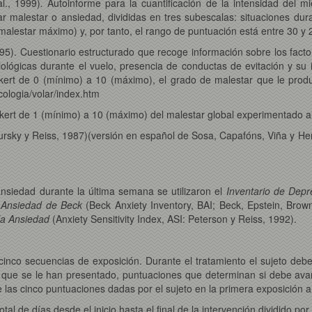
l., 1999)
.
Autoinforme para la cuantificación de la intensidad del mi
malestar o ansiedad, divididas en tres subescalas: situaciones duran
malestar máximo) y, por tanto, el rango de puntuación está entre 30 y 
95).
Cuestionario estructurado que recoge información sobre los facto
iológicas durante el vuelo, presencia de conductas de evitación y su
Likert de 0 (mínimo) a 10 (máximo), el grado de malestar que le pro
cologia/volar/index.htm
ikert de 1 (mínimo) a 10 (máximo) del malestar global experimentado al
ursky y Reiss, 1987)(versión en español de Sosa, Capafóns, Viña y Her
nsiedad durante la última semana se utilizaron el
Inventario de Depr
e Ansiedad de Beck
(Beck Anxiety Inventory, BAI; Beck, Epstein, Brown
 la Ansiedad
(Anxiety Sensitivity Index, ASI: Peterson y Reiss, 1992).
cinco secuencias de exposición. Durante el tratamiento el sujeto de
que se le han presentado, puntuaciones que determinan si debe avanz
e las cinco puntuaciones dadas por el sujeto en la primera exposición 
tal de días desde el inicio hasta el final de la intervención dividido p