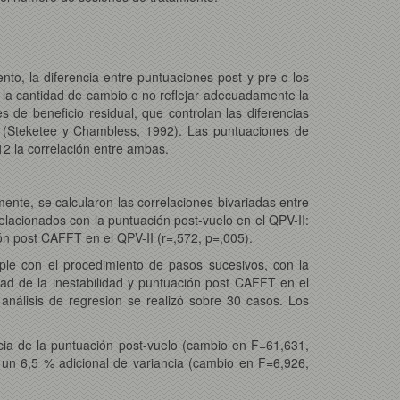
nto, la diferencia entre puntuaciones post y pre o los
 la cantidad de cambio o no reflejar adecuadamente la
s de beneficio residual, que controlan las diferencias
to (Steketee y Chambless, 1992). Las puntuaciones de
r12 la correlación entre ambas.
ente, se calcularon las correlaciones bivariadas entre
relacionados con la puntuación post-vuelo en el QPV-II:
ción post CAFFT en el QPV-II (r=,572, p=,005).
iple con el procedimiento de pasos sucesivos, con la
idad de la inestabilidad y puntuación post CAFFT en el
 análisis de regresión se realizó sobre 30 casos. Los
cia de la puntuación post-vuelo (cambio en F=61,631,
o un 6,5 % adicional de variancia (cambio en F=6,926,