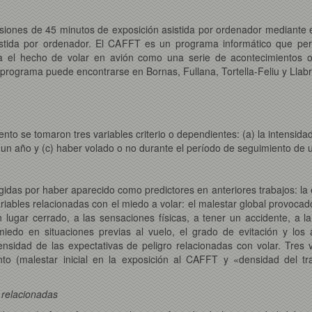
esiones de 45 minutos de exposición asistida por ordenador mediante
sistida por ordenador. El CAFFT es un programa informático que perm
iza el hecho de volar en avión como una serie de acontecimientos
programa puede encontrarse en Bornas, Fullana, Tortella-Feliu y Llab
miento se tomaron tres variables criterio o dependientes: (a) la intensid
a un año y (c) haber volado o no durante el período de seguimiento de 
gidas por haber aparecido como predictores en anteriores trabajos: la 
 variables relacionadas con el miedo a volar: el malestar global provoca
lugar cerrado, a las sensaciones físicas, a tener un accidente, a la 
 miedo en situaciones previas al vuelo, el grado de evitación y los 
ntensidad de las expectativas de peligro relacionadas con volar. Tres 
nto (malestar inicial en la exposición al CAFFT y «densidad del tr
 relacionadas