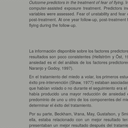
Outcome predictors in the treatment of fear of flying.
I
computer-assisted exposure treatment. Predictors incl
variables were assessed. Fear of unstability and fear 
post-treatment. At one year follow-up, post-treatment f
flying during the follow-up.
La información disponible sobre los factores predictor
resultados son poco consistentes (Hellström y Öst, 
ansiedad es el del análisis de los factores predicto
Naranjo y Godoy, 1997).
En el tratamiento del miedo a volar, los primeros est
éxito pre-intervención (Shaw, 1977) estaban asociadas 
que habían volado o no durante el seguimiento era el 
había producido una mayor reducción de ansiedad en
predominio de uno u otro de los componentes del mied
determinar el éxito del tratamiento.
Por su parte, Beckham, Vrana, May, Gustafson, y Smit
ella, estaba relacionado con un mejor resultado te
presentaban un mejor resultado después del tratamie