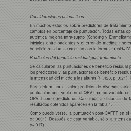
Consideraciones estadísticas
En muchos estudios sobre predictores de tratamiento l
cambios en porcentaje de puntuación. Todas estas opc
auténtica mejoría intra-sujeto (Schöling y Emmelkamp,
iniciales entre pacientes y el error de medida inhe
beneficio residual se calculan con la fórmula: resid=Z2
Predicción del beneficio residual post-tratamiento
Se calcularon las puntuaciones de beneficio residual 
los predictores y las puntuaciones de beneficio residu
la intensidad del miedo a las alturas (r=,428, p=,021),
Para determinar el valor predictor de diversas vari
puntuación post-vuelo en el QPV-II como variable crit
QPV-II como predictores. Calculada la distancia de M
resultados obtenidos aparecen en la tabla 1.
Como puede verse, la puntuación post-CAFFT en el QP
p<,0001). Después de esta variable, sólo la intensid
p=,017).