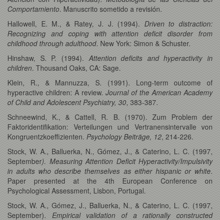
Comportamiento
. Manuscrito sometido a revisión.
Hallowell, E. M., & Ratey, J. J. (1994).
Driven to distraction:
Recognizing and coping with attention deficit disorder from
childhood through adulthood
. New York: Simon & Schuster.
Hinshaw, S. P. (1994).
Attention deficits and hyperactivity in
children
. Thousand Oaks, CA: Sage.
Klein, R., & Mannuzza, S. (1991). Long-term outcome of
hyperactive children: A review.
Journal of the American Academy
of Child and Adolescent Psychiatry, 30
, 383-387.
Schneewind, K., & Cattell, R. B. (1970). Zum Problem der
Faktoridentifikation: Verteilungen und Vertranensintervalle von
Kongruentzkoeffizienten.
Psychology Beiträge, 12
, 214-226.
Stock, W. A., Balluerka, N., Gómez, J., & Caterino, L. C. (1997,
September
). Measuring Attention Deficit Hyperactivity/Impulsivity
in adults who describe themselves as either
hispanic or white
.
Paper presented at the 4th European Conference on
Psychological Assessment, Lisbon, Portugal.
Stock, W. A., Gómez, J., Balluerka, N., & Caterino, L. C. (1997,
September).
Empirical validation of a rationally constructed