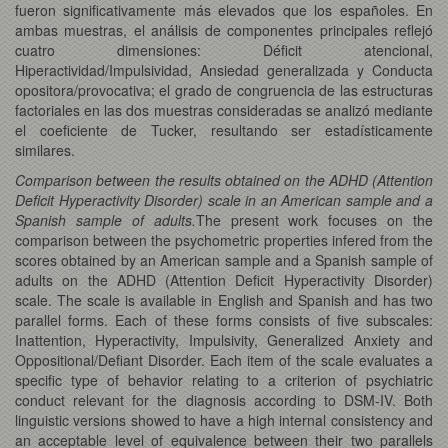
fueron significativamente más elevados que los españoles. En
ambas muestras, el análisis de componentes principales reflejó
cuatro dimensiones: Déficit atencional,
Hiperactividad/Impulsividad, Ansiedad generalizada y Conducta
opositora/provocativa; el grado de congruencia de las estructuras
factoriales en las dos muestras consideradas se analizó mediante
el coeficiente de Tucker, resultando ser estadísticamente
similares.
Comparison between the results obtained on the ADHD (Attention
Deficit Hyperactivity Disorder) scale in an American sample and a
Spanish sample of adults.
The present work focuses on the
comparison between the psychometric properties infered from the
scores obtained by an American sample and a Spanish sample of
adults on the ADHD (Attention Deficit Hyperactivity Disorder)
scale. The scale is available in English and Spanish and has two
parallel forms. Each of these forms consists of five subscales:
Inattention, Hyperactivity, Impulsivity, Generalized Anxiety and
Oppositional/Defiant Disorder. Each item of the scale evaluates a
specific type of behavior relating to a criterion of psychiatric
conduct relevant for the diagnosis according to DSM-IV. Both
linguistic versions showed to have a high internal consistency and
an acceptable level of equivalence between their two parallels