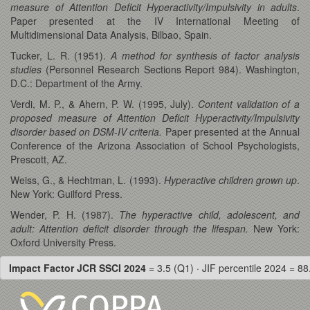
measure of Attention Deficit Hyperactivity/Impulsivity in adults
.
Paper presented at the IV International Meeting of
Multidimensional Data Analysis, Bilbao, Spain.
Tucker, L. R. (1951).
A method for synthesis of factor analysis
studies
(Personnel Research Sections Report 984). Washington,
D.C.: Department of the Army.
Verdi, M. P., & Ahern, P. W. (1995, July).
Content validation of a
proposed measure of Attention Deficit Hyperactivity/Impulsivity
disorder based on DSM-IV criteria.
Paper presented at the Annual
Conference of the Arizona Association of School Psychologists,
Prescott, AZ.
Weiss, G., & Hechtman, L. (1993).
Hyperactive children grown up
.
New York: Guilford Press.
Wender, P. H. (1987).
The hyperactive child, adolescent, and
adult: Attention deficit disorder through the lifespan.
New York:
Oxford University Press.
Impact Factor JCR SSCI 2024
= 3.5 (Q1) · JIF percentile 2024 = 88