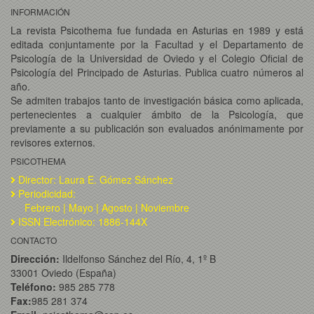
INFORMACIÓN
La revista Psicothema fue fundada en Asturias en 1989 y está
editada conjuntamente por la Facultad y el Departamento de
Psicología de la Universidad de Oviedo y el Colegio Oficial de
Psicología del Principado de Asturias. Publica cuatro números al
año.
Se admiten trabajos tanto de investigación básica como aplicada,
pertenecientes a cualquier ámbito de la Psicología, que
previamente a su publicación son evaluados anónimamente por
revisores externos.
PSICOTHEMA
Director: Laura E. Gómez Sánchez
Periodicidad:
Febrero | Mayo | Agosto | Noviembre
ISSN Electrónico: 1886-144X
CONTACTO
Dirección:
Ildelfonso Sánchez del Río, 4, 1º B
33001 Oviedo (España)
Teléfono:
985 285 778
Fax:
985 281 374