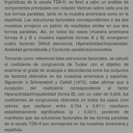
lingüísticas de la escala TDA-H, se llevó a cabo un análisis de
componentes principales con rotación Varimax sobre cada una de
sus formas paralelas, tanto en la muestra americana como en la
española. Las estructuras factoriales correspondientes a las dos
muestras arrojaron un patrón de resultados similar en sus dos
formas paralelas. Así, en todos los casos (muestra americana
formas A y B y muestra española formas A y B) emergieron
cuatro factores: Déficit atencional, Hiperactividad/Impulsividad,
Ansiedad generalizada y Conducta opositora/provocativa.
Tomando como referencia tales estructuras factoriales, se calculó
el coeficiente de congruencia de Tucker con el objetivo de
examinar el grado de analogía o discordancia entre los conjuntos
de factores obtenidos en las muestras americana y española.
Siguiendo a Schneewind y Cattell (1970), cabe afirmar que a
excepción del coeficiente correspondiente al factor
Hiperactividad/Impulsividad (forma B), con un valor de 0,659, los
coeficientes de congruencia obtenidos en todos los casos (con
valores que oscilaron entre 0,704 y 0,811) resultaron
estadísticamente significativos (p < 0,001), poniendo de
manifiesto que las soluciones factoriales de las formas paralelas
de la escala TDA-H son semejantes en las muestras americana y
española.