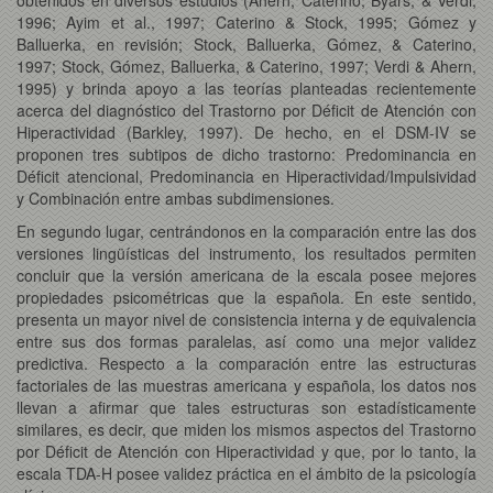
1996; Ayim et al., 1997; Caterino & Stock, 1995; Gómez y
Balluerka, en revisión; Stock, Balluerka, Gómez, & Caterino,
1997; Stock, Gómez, Balluerka, & Caterino, 1997; Verdi & Ahern,
1995) y brinda apoyo a las teorías planteadas recientemente
acerca del diagnóstico del Trastorno por Déficit de Atención con
Hiperactividad (Barkley, 1997). De hecho, en el DSM-IV se
proponen tres subtipos de dicho trastorno: Predominancia en
Déficit atencional, Predominancia en Hiperactividad/Impulsividad
y Combinación entre ambas subdimensiones.
En segundo lugar, centrándonos en la comparación entre las dos
versiones lingüísticas del instrumento, los resultados permiten
concluir que la versión americana de la escala posee mejores
propiedades psicométricas que la española. En este sentido,
presenta un mayor nivel de consistencia interna y de equivalencia
entre sus dos formas paralelas, así como una mejor validez
predictiva. Respecto a la comparación entre las estructuras
factoriales de las muestras americana y española, los datos nos
llevan a afirmar que tales estructuras son estadísticamente
similares, es decir, que miden los mismos aspectos del Trastorno
por Déficit de Atención con Hiperactividad y que, por lo tanto, la
escala TDA-H posee validez práctica en el ámbito de la psicología