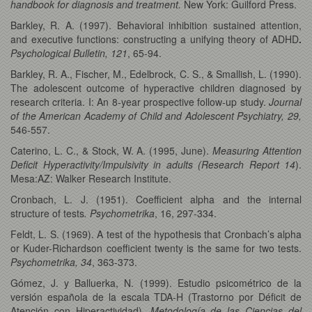
handbook for diagnosis and treatment.
New York: Guilford Press.
Barkley, R. A. (1997). Behavioral inhibition sustained attention,
and executive functions: constructing a unifying theory of ADHD
.
Psychological Bulletin, 121
, 65-94.
Barkley, R. A., Fischer, M., Edelbrock, C. S., & Smallish, L. (1990).
The adolescent outcome of hyperactive children diagnosed by
research criteria. I: An 8-year prospective follow-up study.
Journal
of the American Academy of Child and Adolescent Psychiatry, 29,
546-557.
Caterino, L. C., & Stock, W. A. (1995, June).
Measuring Attention
Deficit Hyperactivity/Impulsivity in adults (Research Report 14
).
Mesa:AZ: Walker Research Institute.
Cronbach, L. J. (1951). Coefficient alpha and the internal
structure of tests
. Psychometrika
, 16, 297-334.
Feldt, L. S. (1969). A test of the hypothesis that Cronbach’s alpha
or Kuder-Richardson coefficient twenty is the same for two tests.
Psychometrika, 34
, 363-373.
Gómez, J. y Balluerka, N. (1999). Estudio psicométrico de la
versión española de la escala TDA-H (Trastorno por Déficit de
Atención con Hiperactividad).
Metodología de las Ciencias del