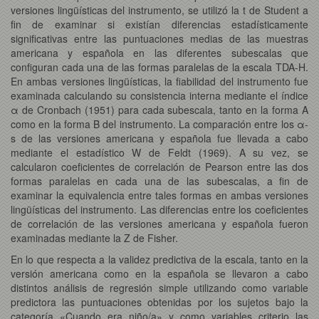
versiones lingüísticas del instrumento, se utilizó la t de Student a
fin de examinar si existían diferencias estadísticamente
significativas entre las puntuaciones medias de las muestras
americana y española en las diferentes subescalas que
configuran cada una de las formas paralelas de la escala TDA-H.
En ambas versiones lingüísticas, la fiabilidad del instrumento fue
examinada calculando su consistencia interna mediante el índice
α de Cronbach (1951) para cada subescala, tanto en la forma A
como en la forma B del instrumento. La comparación entre los α-
s de las versiones americana y española fue llevada a cabo
mediante el estadístico W de Feldt (1969). A su vez, se
calcularon coeficientes de correlación de Pearson entre las dos
formas paralelas en cada una de las subescalas, a fin de
examinar la equivalencia entre tales formas en ambas versiones
lingüísticas del instrumento. Las diferencias entre los coeficientes
de correlación de las versiones americana y española fueron
examinadas mediante la Z de Fisher.
En lo que respecta a la validez predictiva de la escala, tanto en la
versión americana como en la española se llevaron a cabo
distintos análisis de regresión simple utilizando como variable
predictora las puntuaciones obtenidas por los sujetos bajo la
categoría «Cuando era niño/a» y como variables criterio las