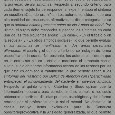
la
gravedad de los síntomas
. Respecto al segundo criterio, para
cada ítem el sujeto ha de responder si experimentaba el síntoma
en cuestión «Cuando era niño». Los autores consideran que una
alta cantidad de respuestas afirmativas en dicha categoría indica
que
el síntoma estaba presente antes de los 7 años de edad
. Por
último, el sujeto debe responder si padece los síntomas en cada
una de las tres siguientes áreas: «En casa», «En el trabajo o en
la escuela» y «En otros ámbitos sociales», lo que permite evaluar
si
los síntomas se manifiestan en dos áreas personales
diferentes.
El cuarto y el quinto criterio no se incluyen de forma
específica en la escala. No obstante, los autores consideran que
en la entrevista clínica inicial que mantiene el terapeuta con el
sujeto, suele obtenerse información acerca de las razones por las
que éste es derivado a tratamiento, lo que permite saber si
los
síntomas del Trastorno por Déficit de Atención con Hiperactividad
entorpecen el funcionamiento del paciente en diversos ámbitos
.
Respecto al quinto criterio, Caterino y Stock opinan que la
información necesaria para corroborar si se cumple o no, suele
obtenerse a partir de distintas pruebas psicológicas y del informe
emitido por el profesional de la salud mental. No obstante, la
escala incluye ítems exclusivos para la Conducta
opositora/provocativa y la Ansiedad generalizada, lo que permite