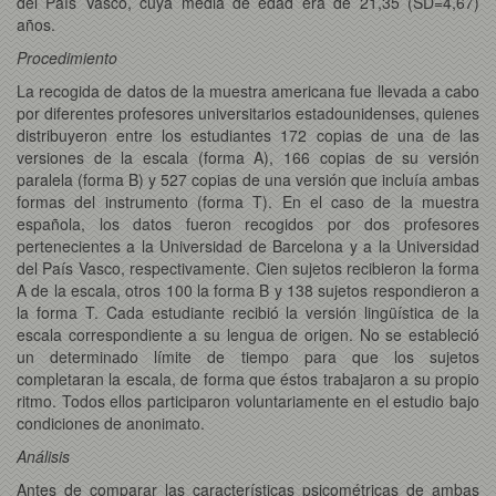
del País Vasco, cuya media de edad era de 21,35 (SD=4,67)
años.
Procedimiento
La recogida de datos de la muestra americana fue llevada a cabo
por diferentes profesores universitarios estadounidenses, quienes
distribuyeron entre los estudiantes 172 copias de una de las
versiones de la escala (forma A), 166 copias de su versión
paralela (forma B) y 527 copias de una versión que incluía ambas
formas del instrumento (forma T). En el caso de la muestra
española, los datos fueron recogidos por dos profesores
pertenecientes a la Universidad de Barcelona y a la Universidad
del País Vasco, respectivamente. Cien sujetos recibieron la forma
A de la escala, otros 100 la forma B y 138 sujetos respondieron a
la forma T. Cada estudiante recibió la versión lingüística de la
escala correspondiente a su lengua de origen. No se estableció
un determinado límite de tiempo para que los sujetos
completaran la escala, de forma que éstos trabajaron a su propio
ritmo. Todos ellos participaron voluntariamente en el estudio bajo
condiciones de anonimato.
Análisis
Antes de comparar las características psicométricas de ambas