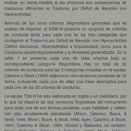
evaluar en cierta medida si
los síntomas son consecuencia de
trastornos diferentes al Trastorno por Déficit de Atención con
Hiperactividad.
Además de los cinco criterios diagnósticos generales que se
acaban de exponer, el DSM-IV propone un conjunto de criterios
de conducta tanto para cada una de las tres categorías que
configuran el Trastorno por Déficit de Atención con Hiperactividad
(Déficit atencional, Hiperactividad e Impulsividad) como para la
Conducta opositora/provocativa y la Ansiedad generalizada. En la
tabla 1 se presenta cada uno de tales criterios bajo su
correspondiente categoría diagnóstica. Hay un total de 32
criterios de conducta para las 5 categorías incluidas en la escala.
Caterino y Stock (1995) elaboraron dos versiones paralelas de 32
ítems, incluyendo cada una de ellas una frase descriptiva para
cada uno de los 32 criterios de conducta.
La escala TDA-H ha sido elaborada en inglés y en castellano, por
lo que se dispone de dos versiones lingüísticas del instrumento
para cada una de sus formas paralelas, cuya fiabilidad y validez
han sido ampliamente estudiadas (Ahern, Caterino, Byars, &
Verdi, 1996; Ahern, Byars, & Verdi, 1996; Ayim, Caterino, & Stock,
1997; Caterino & Stock, 1995; Gómez y Balluerka, en revisión;
Stock, Balluerka, Gómez, & Caterino, 1997; Stock, Gómez,