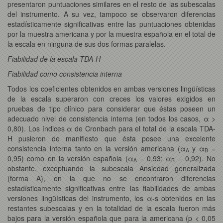
presentaron puntuaciones similares en el resto de las subescalas
del instrumento. A su vez, tampoco se observaron diferencias
estadísticamente significativas entre las puntuaciones obtenidas
por la muestra americana y por la muestra española en el total de
la escala en ninguna de sus dos formas paralelas.
Fiabilidad de la escala TDA-H
Fiabilidad como consistencia interna
Todos los coeficientes obtenidos en ambas versiones lingüísticas
de la escala superaron con creces los valores exigidos en
pruebas de tipo clínico para considerar que éstas poseen un
adecuado nivel de consistencia interna (en todos los casos, α >
0,80). Los índices α de Cronbach para el total de la escala TDA-
H pusieron de manifiesto que ésta posee una excelente
consistencia interna tanto en la versión americana (α
y α
=
A
B
0,95) como en la versión española (α
= 0,93; α
= 0,92). No
A
B
obstante, exceptuando la subescala Ansiedad generalizada
(forma A), en la que no se encontraron diferencias
estadísticamente significativas entre las fiabilidades de ambas
versiones lingüísticas del instrumento, los α-s obtenidos en las
restantes subescalas y en la totalidad de la escala fueron más
bajos para la versión española que para la americana (p < 0,05