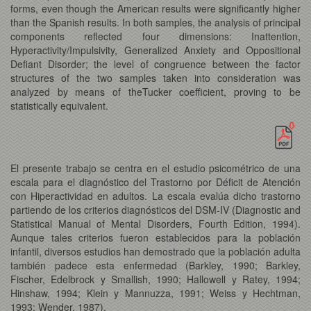
forms, even though the American results were significantly higher
than the Spanish results. In both samples, the analysis of principal
components reflected four dimensions: Inattention,
Hyperactivity/Impulsivity, Generalized Anxiety and Oppositional
Defiant Disorder; the level of congruence between the factor
structures of the two samples taken into consideration was
analyzed by means of theTucker coefficient, proving to be
statistically equivalent.
El presente trabajo se centra en el estudio psicométrico de una
escala para el diagnóstico del Trastorno por Déficit de Atención
con Hiperactividad en adultos. La escala evalúa dicho trastorno
partiendo de los criterios diagnósticos del DSM-IV (Diagnostic and
Statistical Manual of Mental Disorders, Fourth Edition, 1994).
Aunque tales criterios fueron establecidos para la población
infantil, diversos estudios han demostrado que la población adulta
también padece esta enfermedad (Barkley, 1990; Barkley,
Fischer, Edelbrock y Smallish, 1990; Hallowell y Ratey, 1994;
Hinshaw, 1994; Klein y Mannuzza, 1991; Weiss y Hechtman,
1993; Wender, 1987).