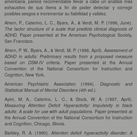
americana, parece recomendable llevar a cabo un análisis más
exhaustivo de sus ítems a fin de poder detectar y corregir
posibles sesgos e incrementar su fiabilidad y validez.
Ahern, P., Caterino, L. C., Byars, A., & Verdi, M. P. (1996, June).
The factor structure of a scale that predicts clinical diagnosis of
ADHD.
Paper presented at the American Psychological Society,
San Francisco.
Ahern, P. W., Byars, A., & Verdi, M. P. (1996, April).
Assessment of
ADHD in adults: Preliminary results from a proposed measure
based on DSM-IV criteria
. Paper presented at the Annual
Convention of the National Consortium for Instruction and
Cognition, New York.
American Psychiatric Association (1994).
Diagnostic and
Statistical Manual of Mental Disorders (4th ed.).
Ayim, M. A., Caterino, L. C., & Stock, W. A. (1997, April).
Measuring Attention Deficit Hyperactivity/ Impulsivity in black
adults: A scale for use with adult populations.
Paper presented at
the Annual Convention of the National Consortium for Instruction
and Cognition, Chicago, Illinois.
Barkley, R. A. (1990).
Attention deficit hyperactivity disorder: A