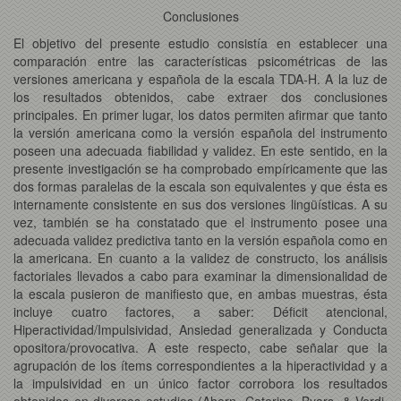
Conclusiones
El objetivo del presente estudio consistía en establecer una
comparación entre las características psicométricas de las
versiones americana y española de la escala TDA-H. A la luz de
los resultados obtenidos, cabe extraer dos conclusiones
principales. En primer lugar, los datos permiten afirmar que tanto
la versión americana como la versión española del instrumento
poseen una adecuada fiabilidad y validez. En este sentido, en la
presente investigación se ha comprobado empíricamente que las
dos formas paralelas de la escala son equivalentes y que ésta es
internamente consistente en sus dos versiones lingüísticas. A su
vez, también se ha constatado que el instrumento posee una
adecuada validez predictiva tanto en la versión española como en
la americana. En cuanto a la validez de constructo, los análisis
factoriales llevados a cabo para examinar la dimensionalidad de
la escala pusieron de manifiesto que, en ambas muestras, ésta
incluye cuatro factores, a saber: Déficit atencional,
Hiperactividad/Impulsividad, Ansiedad generalizada y Conducta
opositora/provocativa. A este respecto, cabe señalar que la
agrupación de los ítems correspondientes a la hiperactividad y a
la impulsividad en un único factor corrobora los resultados
obtenidos en diversos estudios (Ahern, Caterino, Byars, & Verdi,