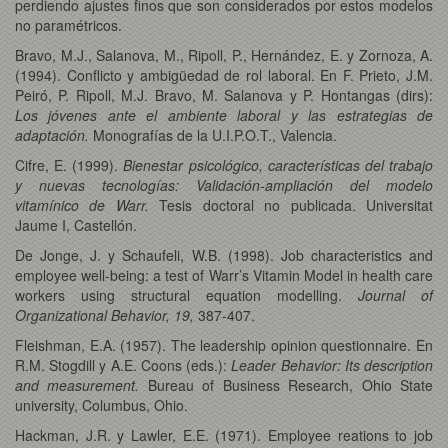
perdiendo ajustes finos que son considerados por estos modelos
no paramétricos.
Bravo, M.J., Salanova, M., Ripoll, P., Hernández, E. y Zornoza, A.
(1994). Conflicto y ambigüedad de rol laboral. En F. Prieto, J.M.
Peiró, P. Ripoll, M.J. Bravo, M. Salanova y P. Hontangas (dirs):
Los jóvenes ante el ambiente laboral y las estrategias de
adaptación.
Monografías de la U.I.P.O.T., Valencia.
Cifre, E. (1999).
Bienestar psicológico, características del trabajo
y nuevas tecnologías: Validación-ampliación del modelo
vitamínico de Warr.
Tesis doctoral no publicada. Universitat
Jaume I, Castellón.
De Jonge, J. y Schaufeli, W.B. (1998). Job characteristics and
employee well-being: a test of Warr’s Vitamin Model in health care
workers using structural equation modelling.
Journal of
Organizational Behavior, 19,
387-407.
Fleishman, E.A. (1957). The leadership opinion questionnaire. En
R.M. Stogdill y A.E. Coons (eds.):
Leader Behavior: Its description
and measurement.
Bureau of Business Research, Ohio State
university, Columbus, Ohio.
Hackman, J.R. y Lawler, E.E. (1971). Employee reations to job