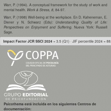
Warr, P. (1994). A conceptual framework for the study of work and
mental health
. Work & Stress, 8,
84-97.
Warr, P. (1998) Well-being at the workplace. En D. Kaheneman, E.
Diener y N. Schwarz (Eds
): Understanding Quality of Life:
Perspectives on Enjoyment and Suffering.
Nueva York: Russell
Sage.
Impact Factor JCR SSCI 2024
= 3.5 (Q1) · JIF percentile 2024 = 88
Psicothema está incluida en los siguientes Centros de
documentación: