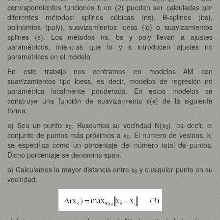
correspondientes funciones f
en (2) pueden ser calculadas por
i
diferentes métodos: splines cúbicas (ns), B-splines (bs),
polinomios (poly), suavizamientos loess (lo) o suavizamientos
splines (s). Los métodos ns, bs y poly llevan a ajustes
paramétricos, mientras que lo y s introducen ajustes no
paramétricos en el modelo.
En este trabajo nos centramos en modelos AM con
suavizamientos tipo loess, es decir, modelos de regresión no
paramétrica localmente ponderada. En estos modelos se
construye una función de suavizamiento s(x) de la siguiente
forma:
a) Sea un punto x
. Buscamos su vecindad N(x
), es decir, el
0
0
conjunto de puntos más próximos a x
. El número de vecinos, k,
0
se especifica como un porcentaje del número total de puntos.
Dicho porcentaje se denomina span.
b) Calculamos la mayor distancia entre x
y cualquier punto en su
0
vecindad: