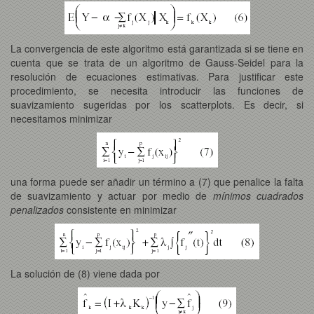
La convergencia de este algoritmo está garantizada si se tiene en
cuenta que se trata de un algoritmo de Gauss-Seidel para la
resolución de ecuaciones estimativas. Para justificar este
procedimiento, se necesita introducir las funciones de
suavizamiento sugeridas por los scatterplots. Es decir, si
necesitamos minimizar
una forma puede ser añadir un término a (7) que penalice la falta
de suavizamiento y actuar por medio de
mínimos cuadrados
penalizados
consistente en minimizar
La solución de (8) viene dada por