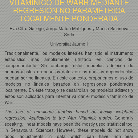
VITAMÍNICO DE WARR MEDIANTE
REGRESIÓN NO PARAMÉTRICA
LOCALMENTE PONDERADA
Eva Cifre Gallego, Jorge Mateu Mahiques y Marisa Salanova
Soria
Universitat Jaume I
Tradicionalmente, los modelos lineales han sido el instrumento
estadístico más ampliamente utilizado en ciencias del
comportamiento. Sin embargo, estos modelos adolecen de
buenos ajustes en aquellos datos en los que las dependencias
puedan ser no lineales. En este contexto, proponemos el uso de
modelos no lineales basados en regresiones ponderadas
localmente. En este trabajo se desarrollan los modelos aditivos y
éstos son aplicados para intentar validar el modelo vitamínico de
Warr.
The use of non-linear models based on locally weighted
regression: Application to the Warr Vitaminic model.
Generally
speaking, linear models have been the mostly used statistical tool
in Behavioural Sciences. However, these models do not show
good adjustments in data which can have non-linear