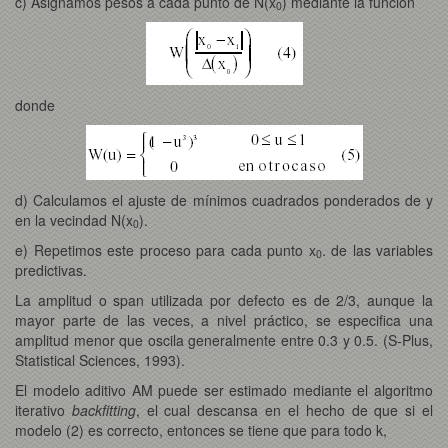
c) Asignamos pesos a cada punto de N(x
) mediante la función
0
donde
d) Calculamos el ajuste de mínimos cuadrados ponderados de y
en la vecindad N(x
).
0
e) Repetimos este proceso para cada punto x
. de las variables
0
predictivas.
La amplitud o span utilizada por defecto es de 2/3, aunque la
mayor parte de las veces, a nivel práctico, se especifica una
amplitud menor que oscila generalmente entre 0.3 y 0.5. (S-Plus,
Statistical Sciences, 1993).
El modelo aditivo AM puede ser estimado mediante el algoritmo
iterativo
backfitting
, el cual descansa en el hecho de que si el
modelo (2) es correcto, entonces se tiene que para todo k,