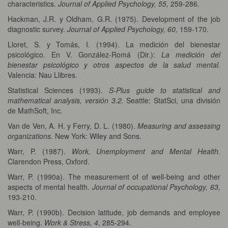
characteristics.
Journal of Applied Psychology, 55,
259-286.
Hackman, J.R. y Oldham, G.R. (1975). Development of the job
diagnostic survey.
Journal of Applied Psychology, 60,
159-170.
Lloret, S. y Tomás, I. (1994). La medición del bienestar
psicológico. En V. González-Romá (Dir.):
La medición del
bienestar psicológico y otros aspectos de la salud mental.
Valencia: Nau Llibres.
Statistical Sciences (1993).
S-Plus guide to statistical and
mathematical analysis, versión 3.2.
Seattle: StatSci, una división
de MathSoft, Inc.
Van de Ven, A. H. y Ferry, D. L. (1980).
Measuring and assessing
organizations.
New York: Wiley and Sons.
Warr, P. (1987).
Work, Unemployment and Mental Health.
Clarendon Press, Oxford.
Warr, P. (1990a). The measurement of of well-being and other
aspects of mental health.
Journal of occupational Psychology, 63,
193-210.
Warr, P. (1990b). Decision latitude, job demands and employee
well-being.
Work & Stress, 4
, 285-294.