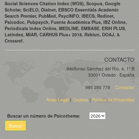
Social Sciences Citation Index (WOS), Scopus, Google
Scholar, SciELO, Dialnet, EBSCO Essentials Academic
Search Premier, PubMed, PsycINFO, IBECS, Redinet,
Psicodoc, Pubpsych, Fuente Académica Plus, IBZ Online,
Periodicals Index Online, MEDLINE, EMBASE, ERIH PLUS,
Latindex, MIAR, CARHUS Plus+ 2018, Rebiun, DOAJ, &
Crossref.
CONTACTO
Ildelfonso Sánchez del Río, 4, 1º B
33001 Oviedo · España
985 285 778
Contactar
Aviso Legal
|
Cookies
|
Política de Privacidad
Buscar un número de Psicothema:
Buscar