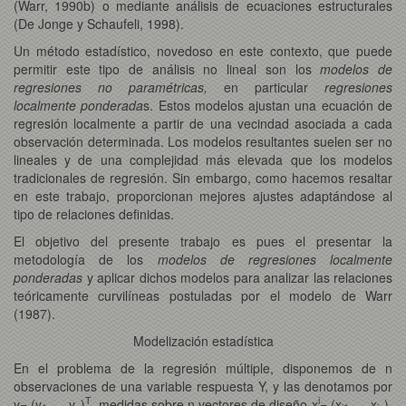
(Warr, 1990b) o mediante análisis de ecuaciones estructurales
(De Jonge y Schaufeli, 1998).
Un método estadístico, novedoso en este contexto, que puede
permitir este tipo de análisis no lineal son los
modelos de
regresiones no paramétricas,
en particular
regresiones
localmente ponderada
s. Estos modelos ajustan una ecuación de
regresión localmente a partir de una vecindad asociada a cada
observación determinada. Los modelos resultantes suelen ser no
lineales y de una complejidad más elevada que los modelos
tradicionales de regresión. Sin embargo, como hacemos resaltar
en este trabajo, proporcionan mejores ajustes adaptándose al
tipo de relaciones definidas.
El objetivo del presente trabajo es pues el presentar la
metodología de los
modelos de regresiones localmente
ponderadas
y aplicar dichos modelos para analizar las relaciones
teóricamente curvilíneas postuladas por el modelo de Warr
(1987).
Modelización estadística
En el problema de la regresión múltiple, disponemos de n
observaciones de una variable respuesta Y, y las denotamos por
T
i
y= (y
,..., y
)
, medidas sobre n vectores de diseño x
= (x
, ...,x
).