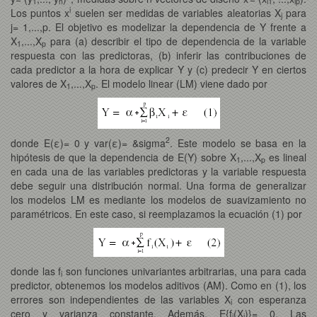
1
n
i1
ip
i
Los puntos x
suelen ser medidas de variables aleatorias X
para
j
j= 1,...,p. El objetivo es modelizar la dependencia de Y frente a
X
,...,X
para (a) describir el tipo de dependencia de la variable
1
p
respuesta con las predictoras, (b) inferir las contribuciones de
cada predictor a la hora de explicar Y y (c) predecir Y en ciertos
valores de X
,...,X
. El modelo linear (LM) viene dado por
1
p
2
donde E(ε)= 0 y var(ε)= &sigma
. Este modelo se basa en la
hipótesis de que la dependencia de E(Y) sobre X
,...,X
es lineal
1
p
en cada una de las variables predictoras y la variable respuesta
debe seguir una distribución normal. Una forma de generalizar
los modelos LM es mediante los modelos de suavizamiento no
paramétricos. En este caso, si reemplazamos la ecuación (1) por
donde las f
son funciones univariantes arbitrarias, una para cada
i
predictor, obtenemos los modelos aditivos (AM). Como en (1), los
errores son independientes de las variables X
con esperanza
i
cero y varianza constante. Además, E{f
(X
)}= 0. Las
i
i