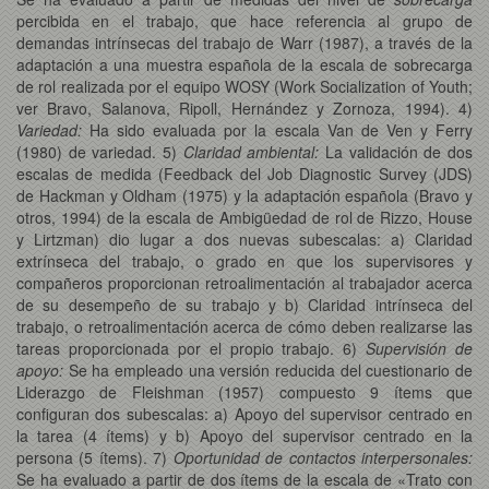
percibida en el trabajo, que hace referencia al grupo de
demandas intrínsecas del trabajo de Warr (1987), a través de la
adaptación a una muestra española de la escala de sobrecarga
de rol realizada por el equipo WOSY (Work Socialization of Youth;
ver Bravo, Salanova, Ripoll, Hernández y Zornoza, 1994). 4)
Variedad:
Ha sido evaluada por la escala Van de Ven y Ferry
(1980) de variedad. 5)
Claridad ambiental:
La validación de dos
escalas de medida (Feedback del Job Diagnostic Survey (JDS)
de Hackman y Oldham (1975) y la adaptación española (Bravo y
otros, 1994) de la escala de Ambigüedad de rol de Rizzo, House
y Lirtzman) dio lugar a dos nuevas subescalas: a) Claridad
extrínseca del trabajo, o grado en que los supervisores y
compañeros proporcionan retroalimentación al trabajador acerca
de su desempeño de su trabajo y b) Claridad intrínseca del
trabajo, o retroalimentación acerca de cómo deben realizarse las
tareas proporcionada por el propio trabajo. 6)
Supervisión de
apoyo:
Se ha empleado una versión reducida del cuestionario de
Liderazgo de Fleishman (1957) compuesto 9 ítems que
configuran dos subescalas: a) Apoyo del supervisor centrado en
la tarea (4 ítems) y b) Apoyo del supervisor centrado en la
persona (5 ítems). 7)
Oportunidad de contactos interpersonales:
Se ha evaluado a partir de dos ítems de la escala de «Trato con