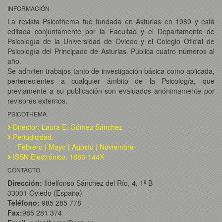
INFORMACIÓN
La revista Psicothema fue fundada en Asturias en 1989 y está
editada conjuntamente por la Facultad y el Departamento de
Psicología de la Universidad de Oviedo y el Colegio Oficial de
Psicología del Principado de Asturias. Publica cuatro números al
año.
Se admiten trabajos tanto de investigación básica como aplicada,
pertenecientes a cualquier ámbito de la Psicología, que
previamente a su publicación son evaluados anónimamente por
revisores externos.
PSICOTHEMA
Director: Laura E. Gómez Sánchez
Periodicidad:
Febrero | Mayo | Agosto | Noviembre
ISSN Electrónico: 1886-144X
CONTACTO
Dirección:
Ildelfonso Sánchez del Río, 4, 1º B
33001 Oviedo (España)
Teléfono:
985 285 778
Fax:
985 281 374