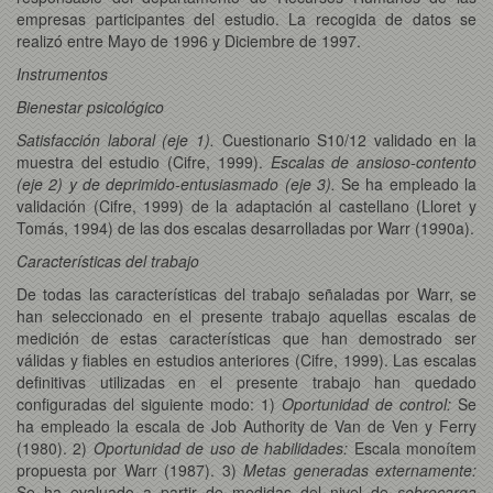
empresas participantes del estudio. La recogida de datos se
realizó entre Mayo de 1996 y Diciembre de 1997.
Instrumentos
Bienestar psicológico
Satisfacción laboral (eje 1).
Cuestionario S10/12 validado en la
muestra del estudio (Cifre, 1999).
Escalas de ansioso-contento
(eje 2) y de deprimido-entusiasmado (eje 3).
Se ha empleado la
validación (Cifre, 1999) de la adaptación al castellano (Lloret y
Tomás, 1994) de las dos escalas desarrolladas por Warr (1990a).
Características del trabajo
De todas las características del trabajo señaladas por Warr, se
han seleccionado en el presente trabajo aquellas escalas de
medición de estas características que han demostrado ser
válidas y fiables en estudios anteriores (Cifre, 1999). Las escalas
definitivas utilizadas en el presente trabajo han quedado
configuradas del siguiente modo: 1)
Oportunidad de control:
Se
ha empleado la escala de Job Authority de Van de Ven y Ferry
(1980). 2)
Oportunidad de uso de habilidades:
Escala monoítem
propuesta por Warr (1987). 3)
Metas generadas externamente:
Se ha evaluado a partir de medidas del nivel de
sobrecarga