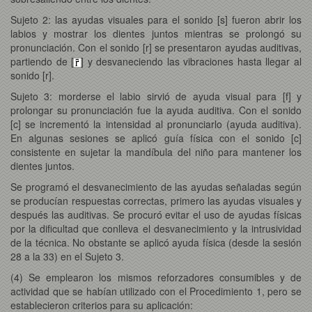
Sujeto 2: las ayudas visuales para el sonido [s] fueron abrir los
labios y mostrar los dientes juntos mientras se prolongó su
pronunciación. Con el sonido [r] se presentaron ayudas auditivas,
partiendo de [
] y desvaneciendo las vibraciones hasta llegar al
sonido [r].
Sujeto 3: morderse el labio sirvió de ayuda visual para [f] y
prolongar su pronunciación fue la ayuda auditiva. Con el sonido
[c] se incrementó la intensidad al pronunciarlo (ayuda auditiva).
En algunas sesiones se aplicó guía física con el sonido [c]
consistente en sujetar la mandíbula del niño para mantener los
dientes juntos.
Se programó el desvanecimiento de las ayudas señaladas según
se producían respuestas correctas, primero las ayudas visuales y
después las auditivas. Se procuró evitar el uso de ayudas físicas
por la dificultad que conlleva el desvanecimiento y la intrusividad
de la técnica. No obstante se aplicó ayuda física (desde la sesión
28 a la 33) en el Sujeto 3.
(4) Se emplearon los mismos reforzadores consumibles y de
actividad que se habían utilizado con el Procedimiento 1, pero se
establecieron criterios para su aplicación: