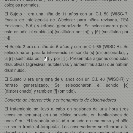
colegios normales.
El Sujeto 1 era una niña de 11 años con un C.I. 50 (WISC-R,
Escala de Inteligencia de Wechsler para niños revisada, TEA
Ediciones, S.A.) y retraso generalizado. Se seleccionaron para
este estudio el sonido [p] (sustituida por [n]) y [θ] (sustituida por
[s]).
El Sujeto 2 era un niño de 6 años y con un C.I. 65 (WISC-R). Se
seleccionaron para la intervención el sonido [s] (distorsionada), y
la [r] (sustituida por [
]) y por [l] ). Presentaba algunas conductas
disruptivas (agresivas, autolesivas y autoestimuladas) que habían
disminuido.
El Sujeto 3 era una niña de 6 años con un C.I. 40 (WISC-R) y
retraso generalizado. Se seleccionaron el sonido [c]
(distorsionado) y también [f] (omitido).
Contexto de intervención y entrenamiento de observadores
El tratamiento se llevó a cabo en sesiones de una hora (tres
veces en semana) en una clínica privada, en habitaciones de
unos 9 m . El terapeuta se situó a un lado en una mesa y el niño
se sentó frente al terapeuta. Los observadores se situaron a la
derecha de la mesa y alejados de ella, para poder observar