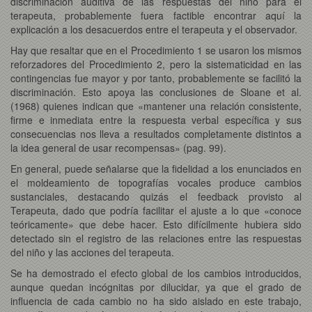
discriminación auditiva de las respuestas del niño para el
terapeuta, probablemente fuera factible encontrar aquí la
explicación a los desacuerdos entre el terapeuta y el observador.
Hay que resaltar que en el Procedimiento 1 se usaron los mismos
reforzadores del Procedimiento 2, pero la sistematicidad en las
contingencias fue mayor y por tanto, probablemente se facilitó la
discriminación. Esto apoya las conclusiones de Sloane et al.
(1968) quienes indican que «mantener una relación consistente,
firme e inmediata entre la respuesta verbal específica y sus
consecuencias nos lleva a resultados completamente distintos a
la idea general de usar recompensas» (pag. 99).
En general, puede señalarse que la fidelidad a los enunciados en
el moldeamiento de topografías vocales produce cambios
sustanciales, destacando quizás el feedback provisto al
Terapeuta, dado que podría facilitar el ajuste a lo que «conoce
teóricamente» que debe hacer. Esto difícilmente hubiera sido
detectado sin el registro de las relaciones entre las respuestas
del niño y las acciones del terapeuta.
Se ha demostrado el efecto global de los cambios introducidos,
aunque quedan incógnitas por dilucidar, ya que el grado de
influencia de cada cambio no ha sido aislado en este trabajo,