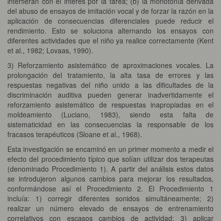
interfieran con el interés por la tarea; (b) la monotonía derivada
del abuso de ensayos de imitación vocal y de forzar la razón en la
aplicación de consecuencias diferenciales puede reducir el
rendimiento. Esto se soluciona alternando los ensayos con
diferentes actividades que el niño ya realice correctamente (Kent
et al., 1982; Lovaas, 1990).
3) Reforzamiento asistemático de aproximaciones vocales. La
prolongación del tratamiento, la alta tasa de errores y las
respuestas negativas del niño unido a las dificultades de la
discriminación auditiva pueden generar inadvertidamente el
reforzamiento asistemático de respuestas inapropiadas en el
moldeamiento (Luciano, 1983), siendo esta falta de
sistematicidad en las consecuencias la responsable de los
fracasos terapéuticos (Sloane et al., 1968).
Esta investigación se encaminó en un primer momento a medir el
efecto del procedimiento típico que solían utilizar dos terapeutas
(denominado Procedimiento 1). A partir del análisis estos datos
se introdujeron algunos cambios para mejorar los resultados,
conformándose así el Procedimiento 2. El Procedimiento 1
incluía: 1) corregir diferentes sonidos simultáneamente; 2)
realizar un número elevado de ensayos de entrenamiento
correlativos con escasos cambios de actividad; 3) aplicar