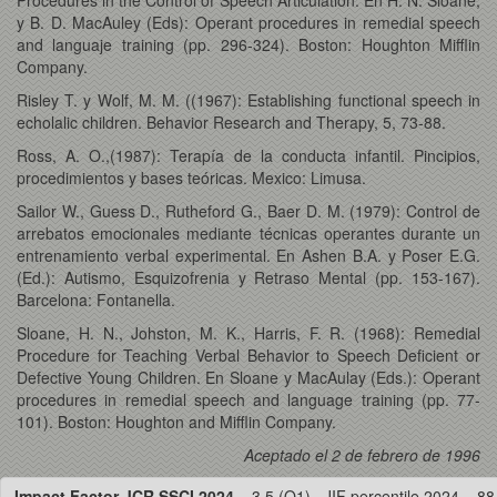
y B. D. MacAuley (Eds): Operant procedures in remedial speech
and languaje training (pp. 296-324). Boston: Houghton Mifflin
Company.
Risley T. y Wolf, M. M. ((1967): Establishing functional speech in
echolalic children. Behavior Research and Therapy, 5, 73-88.
Ross, A. O.,(1987): Terapía de la conducta infantil. Pincipios,
procedimientos y bases teóricas. Mexico: Limusa.
Sailor W., Guess D., Rutheford G., Baer D. M. (1979): Control de
arrebatos emocionales mediante técnicas operantes durante un
entrenamiento verbal experimental. En Ashen B.A. y Poser E.G.
(Ed.): Autismo, Esquizofrenia y Retraso Mental (pp. 153-167).
Barcelona: Fontanella.
Sloane, H. N., Johston, M. K., Harris, F. R. (1968): Remedial
Procedure for Teaching Verbal Behavior to Speech Deficient or
Defective Young Children. En Sloane y MacAulay (Eds.): Operant
procedures in remedial speech and language training (pp. 77-
101). Boston: Houghton and Mifflin Company.
Aceptado el 2 de febrero de 1996
Impact Factor JCR SSCI 2024
= 3.5 (Q1) · JIF percentile 2024 = 88