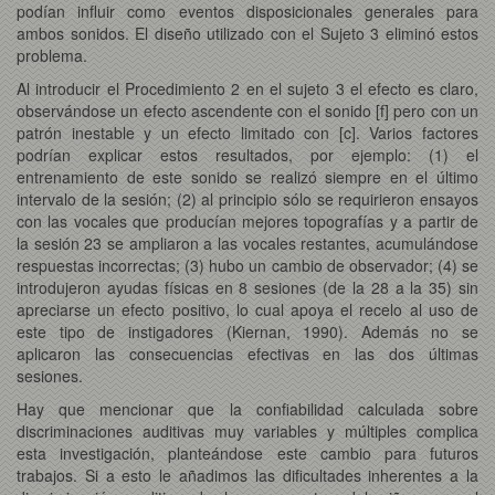
podían influir como eventos disposicionales generales para
ambos sonidos. El diseño utilizado con el Sujeto 3 eliminó estos
problema.
Al introducir el Procedimiento 2 en el sujeto 3 el efecto es claro,
observándose un efecto ascendente con el sonido [f] pero con un
patrón inestable y un efecto limitado con [c]. Varios factores
podrían explicar estos resultados, por ejemplo: (1) el
entrenamiento de este sonido se realizó siempre en el último
intervalo de la sesión; (2) al principio sólo se requirieron ensayos
con las vocales que producían mejores topografías y a partir de
la sesión 23 se ampliaron a las vocales restantes, acumulándose
respuestas incorrectas; (3) hubo un cambio de observador; (4) se
introdujeron ayudas físicas en 8 sesiones (de la 28 a la 35) sin
apreciarse un efecto positivo, lo cual apoya el recelo al uso de
este tipo de instigadores (Kiernan, 1990). Además no se
aplicaron las consecuencias efectivas en las dos últimas
sesiones.
Hay que mencionar que la confiabilidad calculada sobre
discriminaciones auditivas muy variables y múltiples complica
esta investigación, planteándose este cambio para futuros
trabajos. Si a esto le añadimos las dificultades inherentes a la