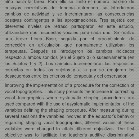
niño hacia la tarea. Para ello se limitó el número máximo de
ensayos correlativos del fonema entrenado, se introdujeron
cambios de actividad y se incrementaron las consecuencias
positivas contingentes a las aproximaciones. Tres sujetos con
diferentes niveles de retraso participaron en este estudio,
utilizándose dos respuestas vocales para cada uno. Se realizó
una breve Línea Base, seguida por el procedimiento de
corrección en articulación que normalmente utilizaban los
terapeutas. Después se introdujeron los cambios indicados
respecto a ambos sonidos (en el Sujeto 3) o sucesivamente (en
los Sujetos 1 y 2). Los cambios incrementaron las respuestas
correctas en todos los sujetos y a la par se redujeron los
desacuerdos entre los criterios del terapeuta y del observador.
Improving the implementation of a procedure for the correction of
vocal topographies. This study presents the increase in correcting
vocal topographies when systematic shaping procedures are
used compared with the use of asystematic implementation of the
variables defining the shaping procedure. After measuring during
several sessions the variables involved in the educator’s behavior
regarding shaping vocal topographies, different values of these
variables were changed to attain different objectives. The first
objective was to facilitate the teacher’s auditive discrimination