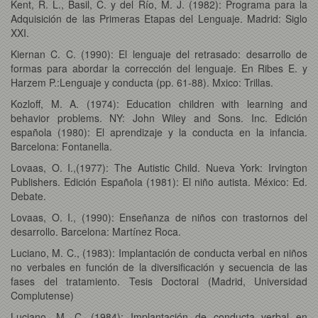
Kent, R. L., Basil, C. y del Río, M. J. (1982): Programa para la
Adquisición de las Primeras Etapas del Lenguaje. Madrid: Siglo
XXI.
Kiernan C. C. (1990): El lenguaje del retrasado: desarrollo de
formas para abordar la corrección del lenguaje. En Ribes E. y
Harzem P.:Lenguaje y conducta (pp. 61-88). Mxico: Trillas.
Kozloff, M. A. (1974): Education children with learning and
behavior problems. NY: John Wiley and Sons. Inc. Edición
española (1980): El aprendizaje y la conducta en la infancia.
Barcelona: Fontanella.
Lovaas, O. I.,(1977): The Autistic Child. Nueva York: Irvington
Publishers. Edición Española (1981): El niño autista. México: Ed.
Debate.
Lovaas, O. I., (1990): Enseñanza de niños con trastornos del
desarrollo. Barcelona: Martínez Roca.
Luciano, M. C., (1983): Implantación de conducta verbal en niños
no verbales en función de la diversificación y secuencia de las
fases del tratamiento. Tesis Doctoral (Madrid, Universidad
Complutense)
Luciano, M. C. (1984): Implantación de conducta verbal en