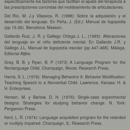
específicamente los factores que facilitan el ajuste del terapeuta a
las prescripciones concretas del moldeamiento de articulaciones.
Del Río, M. J.y Vilaseca, R. (1988): Sobre la adquisición y el
desarrollo del lenguaje. En Peña, J. (Ed.): Manual de logopedia
(pp 15-26). Barcelona: Masson.
Gallardo Ruiz, J. R. y Gallego Ortega J. L., (1993): Alteraciones
del lenguaje en el niño deficiente mental. En Gallardo J.R. y
Gallego J.L. Manual de logopedía escolar (pp 447-468). Málaga.
Editorial Aljibe.
Gray, B. B. y Ryan, B. P. (1973) A Language Program for the
Nonlanguage Child. Champaign, Illinois: Research Press.
Harris, S. L. (1976): Managing Behaviror 8. Behavior Modification:
Teaching Speech to a Nonverbal Child. Lawrence, Kansas: H. &
H. Enterprises.
Hersen, M. y Barlow, D. H. (1976): Single-case experimental
designs: Strategies for studying behavior change. N. York:
Pergamon Press.
Kent, L. R. (1974): Language acquisition program for the retarded
or multiply impaired. Champaign, IL: Research Press.