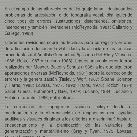
En el campo de las alteraciones del lenguaje infantil destacan los
problemas de articulación o de topografía vocal, distinguiendo
cinco tipos de errores: sustituciones, distorsiones, omisiones,
inserciones y también inversiones (McReynolds, 1981; Gallardo y
Gallego, 1993).
Diferentes revisiones sobre las técnicas para corregir los errores
de articulación destacan la viabilidad y la eficacia de las técnicas
procedentes del Análisis Conductual Aplicado (Del Río y Vilaseca,
1988; Ross, 1987 y Luciano 1983). Los estudios pioneros fueron
realizados por Mowrer, Baker y Schutz (1968) a los que siguieron
aportaciones diversas (McReynolds, 1981) sobre la corrección de
errores y la generalización (Risley y Wolf, 1967; Sloane, Johston
y Harris, 1968; Lovaas, 1977, 1990; Harris, 1976; Kozloff, 1974;
Sailor, Guess, Rutheford y Baer, 1979; Luciano, 1984; Luciano y
Polaino-Lorente, 1986; entre otros).
La corrección de topografías vocales incluye desde el
moldeamiento y la diferenciación de respuestas (con ayudas
auditivas y visuales dirigidas a los criterios a discriminar) hasta el
encadenamiento y la planificación de las variables de
generalización y mantenimiento (Gray y Ryan, 1973; Lovaas,
1977 y Luciano, 1985).