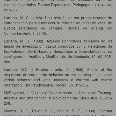
sujetos no verbales. Revista Española de Pedagogía, nx 164-165,
257-282.
Luciano, M. C. (1985): Una revisión de los procedimientos de
entrenamiento para establecer la relación de imitación vocal de
sujetos retardados no verbales. Revista de Analisis del
Comportamiento 3, 37-45.
Luciano, M. C. (1992). Algunos significados aplicados de los
temas de investigación básica conocidos como Relaciones de
Equivalencia, Decir-Hacer, y Sensibilidad e Insensibilidad a las
contingencias. Análisis y Modificación de Conducta, 19, 62, 805-
859.
Luciano, M.C. y Polaino-Lorente, A. (1986): Effects of the
acquisition of prerequisite behavior on the learning of nonvocal
verbal behavior and vocal imitation in children with severe
retardation. The Psychological Record, 36, 315-332.
McReynolds, L. V (1981): Generalization in Articulation Training.
Analysis and Intervention in Developmental Disabilities. 1, 245-
258.
Mowrer, D. E., Baker, R. L., Schutz, R. E., (1968). Operant
Procedures in the Control of Speech Articulation. En H. N. Sloane,