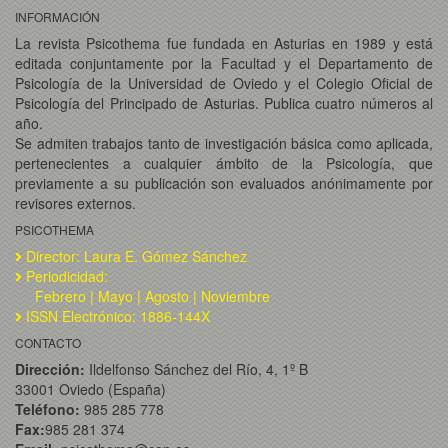
INFORMACIÓN
La revista Psicothema fue fundada en Asturias en 1989 y está
editada conjuntamente por la Facultad y el Departamento de
Psicología de la Universidad de Oviedo y el Colegio Oficial de
Psicología del Principado de Asturias. Publica cuatro números al
año.
Se admiten trabajos tanto de investigación básica como aplicada,
pertenecientes a cualquier ámbito de la Psicología, que
previamente a su publicación son evaluados anónimamente por
revisores externos.
PSICOTHEMA
Director: Laura E. Gómez Sánchez
Periodicidad:
Febrero | Mayo | Agosto | Noviembre
ISSN Electrónico: 1886-144X
CONTACTO
Dirección:
Ildelfonso Sánchez del Río, 4, 1º B
33001 Oviedo (España)
Teléfono:
985 285 778
Fax:
985 281 374