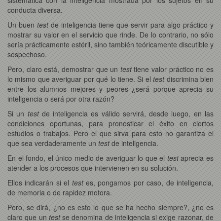
conducta diversa.
Un buen
test
de inteligencia tiene que servir para algo práctico y
mostrar su valor en el servicio que rinde. De lo contrario, no sólo
sería prácticamente estéril, sino también teóricamente discutible y
sospechoso.
Pero, claro está, demostrar que un
test
tiene valor práctico no es
lo mismo que averiguar por qué lo tiene. Si el
test
discrimina bien
entre los alumnos mejores y peores ¿será porque aprecia su
inteligencia o será por otra razón?
Si un
test
de inteligencia es válido servirá, desde luego, en las
condiciones oportunas, para pronosticar el éxito en ciertos
estudios o trabajos. Pero el que sirva para esto no garantiza el
que sea verdaderamente un
test
de inteligencia.
En el fondo, el único medio de averiguar lo que el
test
aprecia es
atender a los procesos que intervienen en su solución.
Ellos indicarán si el
test
es, pongamos por caso, de inteligencia,
de memoria o de rapidez motora.
Pero, se dirá, ¿no es esto lo que se ha hecho siempre?, ¿no es
claro que un
test
se denomina de inteligencia si exige razonar, de