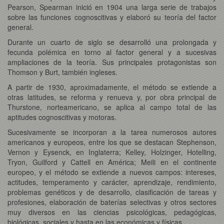
Pearson, Spearman inició en 1904 una larga serie de trabajos
sobre las funciones cognoscitivas y elaboró su teoría del factor
general.
Durante un cuarto de siglo se desarrolló una prolongada y
fecunda polémica en torno al factor general y a sucesivas
ampliaciones de la teoría. Sus principales protagonistas son
Thomson y Burt, también ingleses.
A partir de 1930, aproximadamente, el método se extiende a
otras latitudes, se reforma y renueva y, por obra principal de
Thurstone, norteamericano, se aplica al campo total de las
aptitudes cognoscitivas y motoras.
Sucesivamente se incorporan a la tarea numerosos autores
americanos y europeos, entre los que se destacan Stephenson,
Vernon y Eysenck, en Inglaterra; Kelley, Holzinger, Hotelling,
Tryon, Guilford y Cattell en América; Meili en el continente
europeo, y el método se extiende a nuevos campos: intereses,
actitudes, temperamento y carácter, aprendizaje, rendimiento,
problemas genéticos y de desarrollo, clasificación de tareas y
profesiones, elaboración de baterías selectivas y otros sectores
muy diversos en las ciencias psicológicas, pedagógicas,
biológicas, sociales y hasta en las económicas y físicas.