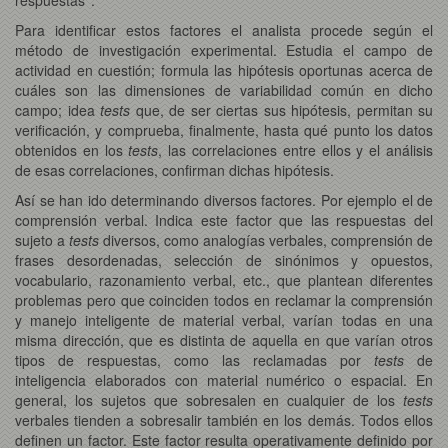
Para identificar estos factores el analista procede según el
método de investigación experimental. Estudia el campo de
actividad en cuestión; formula las hipótesis oportunas acerca de
cuáles son las dimensiones de variabilidad común en dicho
campo; idea
tests
que, de ser ciertas sus hipótesis, permitan su
verificación, y comprueba, finalmente, hasta qué punto los datos
obtenidos en los
tests
, las correlaciones entre ellos y el análisis
de esas correlaciones, confirman dichas hipótesis.
Así se han ido determinando diversos factores. Por ejemplo el de
comprensión verbal. Indica este factor que las respuestas del
sujeto a
tests
diversos, como analogías verbales, comprensión de
frases desordenadas, selección de sinónimos y opuestos,
vocabulario, razonamiento verbal, etc., que plantean diferentes
problemas pero que coinciden todos en reclamar la comprensión
y manejo inteligente de material verbal, varían todas en una
misma dirección, que es distinta de aquella en que varían otros
tipos de respuestas, como las reclamadas por
tests
de
inteligencia elaborados con material numérico o espacial. En
general, los sujetos que sobresalen en cualquier de los
tests
verbales tienden a sobresalir también en los demás. Todos ellos
definen un factor. Este factor resulta operativamente definido por