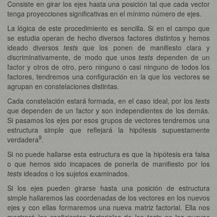
Consiste en girar los ejes hasta una posición tal que cada vector
tenga proyecciones significativas en el mínimo número de ejes.
La lógica de este procedimiento es sencilla. Si en el campo que
se estudia operan de hecho diversos factores distintos y hemos
ideado diversos
tests
que los ponen de manifiesto clara y
discriminativamente, de modo que unos
tests
dependen de un
factor y otros de otro, pero ninguno o casi ninguno de todos los
factores, tendremos una configuración en la que los vectores se
agrupan en constelaciones distintas.
Cada constelación estará formada, en el caso ideal, por los
tests
que dependen de un factor y son independientes de los demás.
Si pasamos los ejes por esos grupos de vectores tendremos una
estructura simple que reflejará la hipótesis supuestamente
9
verdadera
.
Si no puede hallarse esta estructura es que la hipótesis era falsa
o que hemos sido incapaces de ponerla de manifiesto por los
tests
ideados o los sujetos examinados.
Si los ejes pueden girarse hasta una posición de estructura
simple hallaremos las coordenadas de los vectores en los nuevos
ejes y con ellas formaremos una nueva matriz factorial. Ella nos
mostrará los coeficientes factoriales de los
tests
en los nuevos