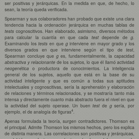
ser positivas y jerárquicas. En la medida en que, de hecho, lo
sean, la teoría queda verificada.
Spearman y sus colaboradores han probado que existe una clara
tendencia hacia la ordenación jerárquica en muchas tablas de
tests
cognoscitivos. Han elaborado, asimismo, diversos métodos
para calcular la cuantía en que cada
test
depende de
g.
Examinando los
tests
en que
g
interviene en mayor grado y los
diversos grados en que interviene según el tipo de
test
,
Spearman concluye que
g
es, fundamentalmente, la capacidad
abstractiva y relacionante
de los sujetos, lo que él llamó actividad
neogenética
o productora de conocimientos. La inteligencia
general de los sujetos, aquello que está en la base de su
actividad inteligente y que es común a todas sus aptitudes
intelectuales y cognoscitivas, sería la aprehensión y elaboración
de relaciones y términos relacionados, y se mostraría tanto más
intensa y directamente cuanto más abstracto fuera el nivel en que
la actividad del sujeto operase. Un buen
test
de
g
sería, por
4
ejemplo, el de analogía de figuras
.
Apenas formulada la teoría, surgen contradictores. Thomson es
el principal. Admite Thomson los mismos hechos, pero los explica
de distinta manera. Las correlaciones son positivas y jerárquicas,