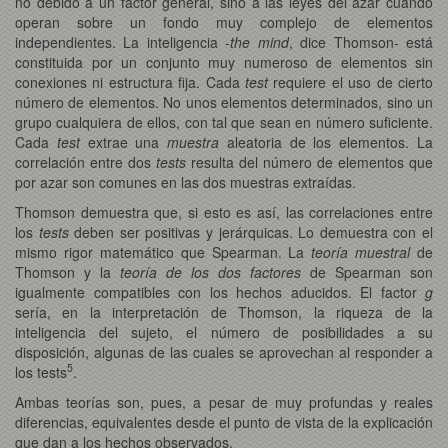
no debido a un factor general, sino a las leyes del azar cuando
operan sobre un fondo muy complejo de elementos
independientes. La inteligencia -
the mind
, dice Thomson- está
constituida por un conjunto muy numeroso de elementos sin
conexiones ni estructura fija. Cada
test
requiere el uso de cierto
número de elementos. No unos elementos determinados, sino un
grupo cualquiera de ellos, con tal que sean en número suficiente.
Cada
test
extrae una
muestra
aleatoria de los elementos. La
correlación entre dos
tests
resulta del número de elementos que
por azar son comunes en las dos muestras extraídas.
Thomson demuestra que, si esto es así, las correlaciones entre
los
tests
deben ser positivas y jerárquicas. Lo demuestra con el
mismo rigor matemático que Spearman. La
teoría muestral
de
Thomson y la
teoría de los dos factores
de Spearman son
igualmente compatibles con los hechos aducidos. El factor
g
sería, en la interpretación de Thomson, la riqueza de la
inteligencia del sujeto, el número de posibilidades a su
disposición, algunas de las cuales se aprovechan al responder a
5
los tests
.
Ambas teorías son, pues, a pesar de muy profundas y reales
diferencias, equivalentes desde el punto de vista de la explicación
que dan a los hechos observados.