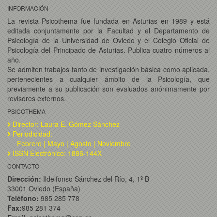
INFORMACIÓN
La revista Psicothema fue fundada en Asturias en 1989 y está
editada conjuntamente por la Facultad y el Departamento de
Psicología de la Universidad de Oviedo y el Colegio Oficial de
Psicología del Principado de Asturias. Publica cuatro números al
año.
Se admiten trabajos tanto de investigación básica como aplicada,
pertenecientes a cualquier ámbito de la Psicología, que
previamente a su publicación son evaluados anónimamente por
revisores externos.
PSICOTHEMA
Director: Laura E. Gómez Sánchez
Periodicidad:
Febrero | Mayo | Agosto | Noviembre
ISSN Electrónico: 1886-144X
CONTACTO
Dirección:
Ildelfonso Sánchez del Río, 4, 1º B
33001 Oviedo (España)
Teléfono:
985 285 778
Fax:
985 281 374