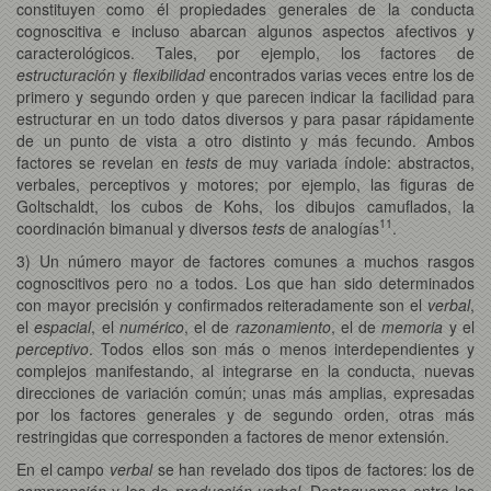
constituyen como él propiedades generales de la conducta
cognoscitiva e incluso abarcan algunos aspectos afectivos y
caracterológicos. Tales, por ejemplo, los factores de
estructuración
y
flexibilidad
encontrados varias veces entre los de
primero y segundo orden y que parecen indicar la facilidad para
estructurar en un todo datos diversos y para pasar rápidamente
de un punto de vista a otro distinto y más fecundo. Ambos
factores se revelan en
tests
de muy variada índole: abstractos,
verbales, perceptivos y motores; por ejemplo, las figuras de
Goltschaldt, los cubos de Kohs, los dibujos camuflados, la
11
coordinación bimanual y diversos
tests
de analogías
.
3) Un número mayor de factores comunes a muchos rasgos
cognoscitivos pero no a todos. Los que han sido determinados
con mayor precisión y confirmados reiteradamente son el
verbal
,
el
espacial
, el
numérico
, el de
razonamiento
, el de
memoria
y el
perceptivo
. Todos ellos son más o menos interdependientes y
complejos manifestando, al integrarse en la conducta, nuevas
direcciones de variación común; unas más amplias, expresadas
por los factores generales y de segundo orden, otras más
restringidas que corresponden a factores de menor extensión.
En el campo
verbal
se han revelado dos tipos de factores: los de
comprensión
y los de
producción verbal
. Destaquemos entre los