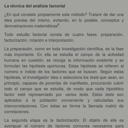
La técnica del análisis factorial
¿En qué consiste propiamente este método? Trataré de dar una
idea precisa del mismo, evitando, en lo posible, conceptos y
8
demostraciones matemáticas
.
Todo estudio factorial consta de cuatro fases: preparación,
factorización, rotación e interpretación.
La
preparación
, como en toda investigación científica, es la fase
más importante. En ella se estudia el campo de la actividad
humana en cuestión, se recoge la información existente y se
formulan las hipótesis oportunas. Estas hipótesis se refieren al
número e índole de los factores que se buscan. Según estas
hipótesis, el investigador idea o selecciona los
tests
que sean, en
principio, capaces de ponerlas de manifiesto, procurando cubrir
todo el campo que se estudia, de modo que cada hipotético
factor esté representado por varios
tests
. Estos
tests
son
aplicados a la población conveniente y calculadas sus
intercorrelaciones. Con éstas se forma la llamada matriz de
correlaciones.
La segunda etapa es la
factorización
. El objeto de ella es
averiguar el número de factores comunes necesarios para