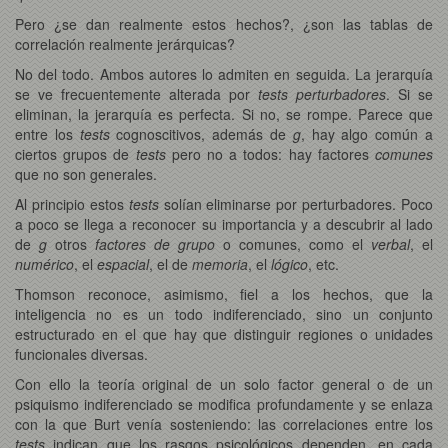
Pero ¿se dan realmente estos hechos?, ¿son las tablas de
correlación realmente jerárquicas?
No del todo. Ambos autores lo admiten en seguida. La jerarquía
se ve frecuentemente alterada por
tests perturbadores
. Si se
eliminan, la jerarquía es perfecta. Si no, se rompe. Parece que
entre los
tests
cognoscitivos, además de
g
, hay algo común a
ciertos grupos de
tests
pero no a todos: hay factores
comunes
que no son generales.
Al principio estos
tests
solían eliminarse por perturbadores. Poco
a poco se llega a reconocer su importancia y a descubrir al lado
de
g
otros
factores de grupo
o comunes, como el
verbal
, el
numérico
, el
espacial
, el de
memoria
, el
lógico
, etc.
Thomson reconoce, asimismo, fiel a los hechos, que la
inteligencia no es un todo indiferenciado, sino un conjunto
estructurado en el que hay que distinguir regiones o unidades
funcionales diversas.
Con ello la teoría original de un solo factor general o de un
psiquismo indiferenciado se modifica profundamente y se enlaza
con la que Burt venía sosteniendo: las correlaciones entre los
tests
indican que los rasgos psicológicos dependen, en cada