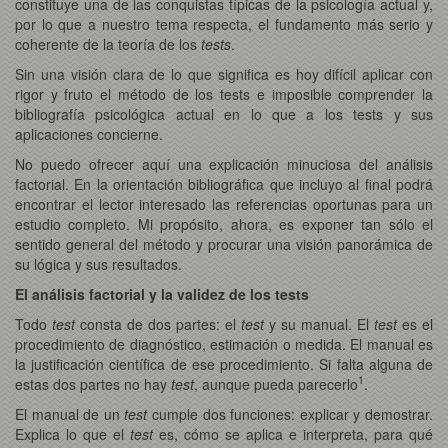
constituye una de las conquistas típicas de la psicología actual y,
por lo que a nuestro tema respecta, el fundamento más serio y
coherente de la teoría de los
tests
.
Sin una visión clara de lo que significa es hoy difícil aplicar con
rigor y fruto el método de los tests e imposible comprender la
bibliografía psicológica actual en lo que a los tests y sus
aplicaciones concierne.
No puedo ofrecer aquí una explicación minuciosa del análisis
factorial. En la orientación bibliográfica que incluyo al final podrá
encontrar el lector interesado las referencias oportunas para un
estudio completo. Mi propósito, ahora, es exponer tan sólo el
sentido general del método y procurar una visión panorámica de
su lógica y sus resultados.
El análisis factorial y la validez de los tests
Todo
test
consta de dos partes: el
test
y su manual. El
test
es el
procedimiento de diagnóstico, estimación o medida. El manual es
la justificación científica de ese procedimiento. Si falta alguna de
1
estas dos partes no hay
test
, aunque pueda parecerlo
.
El manual de un
test
cumple dos funciones: explicar y demostrar.
Explica lo que el
test
es, cómo se aplica e interpreta, para qué