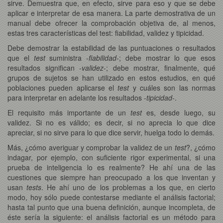
sirve. Demuestra que, en efecto, sirve para eso y que se debe
aplicar e interpretar de esa manera. La parte demostrativa de un
manual debe ofrecer la comprobación objetiva de, al menos,
estas tres características del test: fiabilidad, validez y tipicidad.
Debe demostrar la estabilidad de las puntuaciones o resultados
que el
test
suministra -
fiabilidad
-; debe mostrar lo que esos
resultados significan -
validez
-; debe mostrar, finalmente, qué
grupos de sujetos se han utilizado en estos estudios, en qué
poblaciones pueden aplicarse el
test
y cuáles son las normas
para interpretar en adelante los resultados -
tipicidad
-.
El requisito más importante de un
test
es, desde luego, su
validez. Si no es válido; es decir, si no aprecia lo que dice
apreciar, si no sirve para lo que dice servir, huelga todo lo demás.
Más, ¿cómo averiguar y comprobar la validez de un
test
?, ¿cómo
indagar, por ejemplo, con suficiente rigor experimental, si una
prueba de inteligencia lo es realmente? He ahí una de las
cuestiones que siempre han preocupado a los que inventan y
usan
tests
. He ahí uno de los problemas a los que, en cierto
modo, hoy sólo puede contestarse mediante el análisis factorial;
hasta tal punto que una buena definición, aunque incompleta, de
éste sería la siguiente: el análisis factorial es un método para