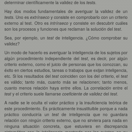
determinar científicamente la validez de los
tests
.
Hay dos modos fundamentales de averiguar la validez de un
tests
. Uno es
extrínseco
y consiste en comprobarlo con un criterio
externo al test. Otro es
intrínseco
y consiste en descubrir cuáles
son los procesos y funciones que reclaman la solución del
test
.
Sea, por ejemplo, un
test
de inteligencia. ¿Cómo comprobar su
validez?
Un modo de hacerlo es averiguar la inteligencia de los sujetos por
algún procedimiento independiente del
test
, es decir, por algún
criterio externo, como el juicio de personas que los conozcan, su
éxito en ciertos estudios, tareas o trabajos que exijan inteligencia,
etc. Si los resultados del
test
coinciden con los del criterio, el
test
es válido; tanto más, cuanto más se relacionen; tanto menos,
cuanto menos relación haya entre ellos. La
correlación
entre el
test
y el criterio suele llamarse
coeficiente de validez
del
test
.
A nadie se le oculta el valor práctico y la insuficiencia teórica de
este procedimiento. Es prácticamente insustituible porque a nada
práctico conduciría un
test
de inteligencia que no guardara
relación con ningún criterio externo, que no sirviera para nada en
ninguna situación concreta, que estuviera en discrepancia
sistemática con la inteligencia mostrada por los sujetos en su