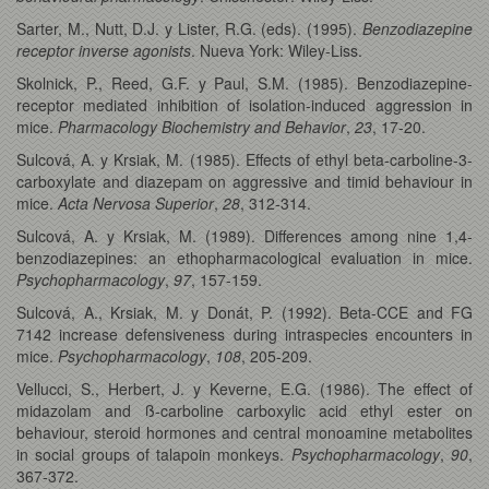
Sarter, M., Nutt, D.J. y Lister, R.G. (eds). (1995).
Benzodiazepine
receptor inverse agonists
. Nueva York: Wiley-Liss.
Skolnick, P., Reed, G.F. y Paul, S.M. (1985). Benzodiazepine-
receptor mediated inhibition of isolation-induced aggression in
mice.
Pharmacology Biochemistry and Behavior
,
23
, 17-20.
Sulcová, A. y Krsiak, M. (1985). Effects of ethyl beta-carboline-3-
carboxylate and diazepam on aggressive and timid behaviour in
mice.
Acta Nervosa Superior
,
28
, 312-314.
Sulcová, A. y Krsiak, M. (1989). Differences among nine 1,4-
benzodiazepines: an ethopharmacological evaluation in mice.
Psychopharmacology
,
97
, 157-159.
Sulcová, A., Krsiak, M. y Donát, P. (1992). Beta-CCE and FG
7142 increase defensiveness during intraspecies encounters in
mice.
Psychopharmacology
,
108
, 205-209.
Vellucci, S., Herbert, J. y Keverne, E.G. (1986). The effect of
midazolam and ß-carboline carboxylic acid ethyl ester on
behaviour, steroid hormones and central monoamine metabolites
in social groups of talapoin monkeys.
Psychopharmacology
,
90
,
367-372.