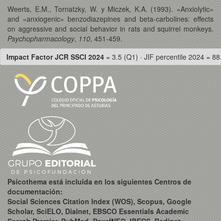
Weerts, E.M., Tornatzky, W. y Miczek, K.A. (1993). «Anxiolytic»
and «anxiogenic» benzodiazepines and beta-carbolines: effects
on aggressive and social behavior in rats and squirrel monkeys.
Psychopharmacology
,
110
, 451-459.
Impact Factor JCR SSCI 2024
= 3.5 (Q1) · JIF percentile 2024 = 88
Psicothema está incluida en los siguientes Centros de
documentación:
Social Sciences Citation Index (WOS), Scopus, Google
Scholar, SciELO, Dialnet, EBSCO Essentials Academic
Search Premier, PubMed, PsycINFO, IBECS, Redinet,