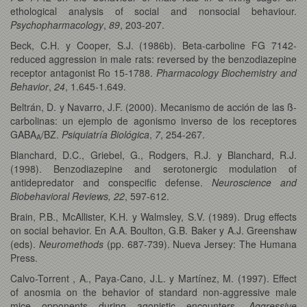
ethological analysis of social and nonsocial behaviour.
Psychopharmacology
,
89
, 203-207.
Beck, C.H. y Cooper, S.J. (1986b). Beta-carboline FG 7142-
reduced aggression in male rats: reversed by the benzodiazepine
receptor antagonist Ro 15-1788.
Pharmacology Biochemistry and
Behavior
,
24
, 1.645-1.649.
Beltrán, D. y Navarro, J.F. (2000). Mecanismo de acción de las ß-
carbolinas: un ejemplo de agonismo inverso de los receptores
GABA
/BZ.
Psiquiatría Biológica
,
7
, 254-267.
A
Blanchard, D.C., Griebel, G., Rodgers, R.J. y Blanchard, R.J.
(1998). Benzodiazepine and serotonergic modulation of
antidepredator and conspecific defense.
Neuroscience and
Biobehavioral Reviews,
22
, 597-612.
Brain, P.B., McAllister, K.H. y Walmsley, S.V. (1989). Drug effects
on social behavior. En A.A. Boulton, G.B. Baker y A.J. Greenshaw
(eds).
Neuromethods
(pp. 687-739). Nueva Jersey: The Humana
Press.
Calvo-Torrent , A., Paya-Cano, J.L. y Martínez, M. (1997). Effect
of anosmia on the behavior of standard non-aggressive male
mice opponents during agonistic encounters.
Aggressive