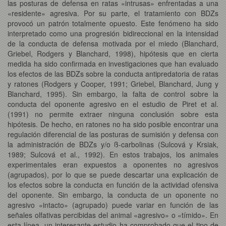
las posturas de defensa en ratas «intrusas» enfrentadas a una
«residente» agresiva. Por su parte, el tratamiento con BDZs
provocó un patrón totalmente opuesto. Este fenómeno ha sido
interpretado como una progresión bidireccional en la intensidad
de la conducta de defensa motivada por el miedo (Blanchard,
Griebel, Rodgers y Blanchard, 1998), hipótesis que en cierta
medida ha sido confirmada en investigaciones que han evaluado
los efectos de las BDZs sobre la conducta antipredatoria de ratas
y ratones (Rodgers y Cooper, 1991; Griebel, Blanchard, Jung y
Blanchard, 1995). Sin embargo, la falta de control sobre la
conducta del oponente agresivo en el estudio de Piret et al.
(1991) no permite extraer ninguna conclusión sobre esta
hipótesis. De hecho, en ratones no ha sido posible encontrar una
regulación diferencial de las posturas de sumisión y defensa con
la administración de BDZs y/o ß-carbolinas (Sulcová y Krsiak,
1989; Sulcová et al., 1992). En estos trabajos, los animales
experimentales eran expuestos a oponentes no agresivos
(agrupados), por lo que se puede descartar una explicación de
los efectos sobre la conducta en función de la actividad ofensiva
del oponente. Sin embargo, la conducta de un oponente no
agresivo «intacto» (agrupado) puede variar en función de las
señales olfativas percibidas del animal «agresivo» o «tímido». En
esta línea, un interesante estudio ha comprobado que el tipo de