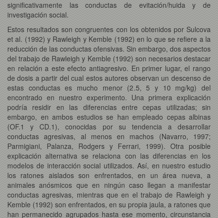
significativamente las conductas de evitación/huida y de
investigación social.
Estos resultados son congruentes con los obtenidos por Sulcova
et al. (1992) y Rawleigh y Kemble (1992) en lo que se refiere a la
reducción de las conductas ofensivas. Sin embargo, dos aspectos
del trabajo de Rawleigh y Kemble (1992) son necesarios destacar
en relación a este efecto antiagresivo. En primer lugar, el rango
de dosis a partir del cual estos autores observan un descenso de
estas conductas es mucho menor (2.5, 5 y 10 mg/kg) del
encontrado en nuestro experimento. Una primera explicación
podría residir en las diferencias entre cepas utilizadas; sin
embargo, en ambos estudios se han empleado cepas albinas
(OF.1 y CD.1), conocidas por su tendencia a desarrollar
conductas agresivas, al menos en machos (Navarro, 1997;
Parmigiani, Palanza, Rodgers y Ferrari, 1999). Otra posible
explicación alternativa se relaciona con las diferencias en los
modelos de interacción social utilizados. Así, en nuestro estudio
los ratones aislados son enfrentados, en un área nueva, a
animales anósmicos que en ningún caso llegan a manifestar
conductas agresivas, mientras que en el trabajo de Rawleigh y
Kemble (1992) son enfrentados, en su propia jaula, a ratones que
han permanecido agrupados hasta ese momento, circunstancia