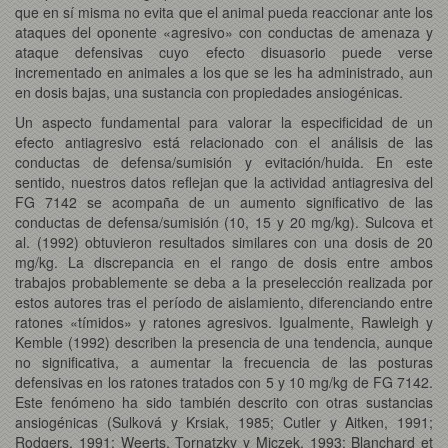
que en sí misma no evita que el animal pueda reaccionar ante los
ataques del oponente «agresivo» con conductas de amenaza y
ataque defensivas cuyo efecto disuasorio puede verse
incrementado en animales a los que se les ha administrado, aun
en dosis bajas, una sustancia con propiedades ansiogénicas.
Un aspecto fundamental para valorar la especificidad de un
efecto antiagresivo está relacionado con el análisis de las
conductas de defensa/sumisión y evitación/huida. En este
sentido, nuestros datos reflejan que la actividad antiagresiva del
FG 7142 se acompaña de un aumento significativo de las
conductas de defensa/sumisión (10, 15 y 20 mg/kg). Sulcova et
al. (1992) obtuvieron resultados similares con una dosis de 20
mg/kg. La discrepancia en el rango de dosis entre ambos
trabajos probablemente se deba a la preselección realizada por
estos autores tras el período de aislamiento, diferenciando entre
ratones «tímidos» y ratones agresivos. Igualmente, Rawleigh y
Kemble (1992) describen la presencia de una tendencia, aunque
no significativa, a aumentar la frecuencia de las posturas
defensivas en los ratones tratados con 5 y 10 mg/kg de FG 7142.
Este fenómeno ha sido también descrito con otras sustancias
ansiogénicas (Sulková y Krsiak, 1985; Cutler y Aitken, 1991;
Rodgers, 1991; Weerts, Tornatzky y Miczek, 1993; Blanchard et