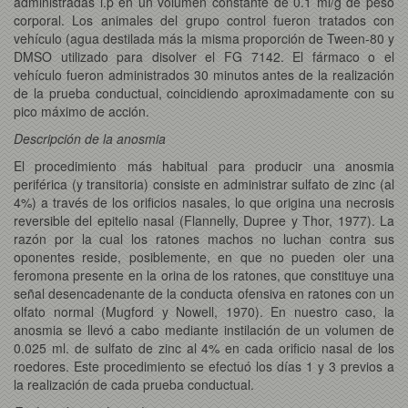
administradas i.p en un volumen constante de 0.1 ml/g de peso
corporal. Los animales del grupo control fueron tratados con
vehículo (agua destilada más la misma proporción de Tween-80 y
DMSO utilizado para disolver el FG 7142. El fármaco o el
vehículo fueron administrados 30 minutos antes de la realización
de la prueba conductual, coincidiendo aproximadamente con su
pico máximo de acción.
Descripción de la anosmia
El procedimiento más habitual para producir una anosmia
periférica (y transitoria) consiste en administrar sulfato de zinc (al
4%) a través de los orificios nasales, lo que origina una necrosis
reversible del epitelio nasal (Flannelly, Dupree y Thor, 1977). La
razón por la cual los ratones machos no luchan contra sus
oponentes reside, posiblemente, en que no pueden oler una
feromona presente en la orina de los ratones, que constituye una
señal desencadenante de la conducta ofensiva en ratones con un
olfato normal (Mugford y Nowell, 1970). En nuestro caso, la
anosmia se llevó a cabo mediante instilación de un volumen de
0.025 ml. de sulfato de zinc al 4% en cada orificio nasal de los
roedores. Este procedimiento se efectuó los días 1 y 3 previos a
la realización de cada prueba conductual.