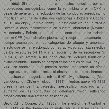
al., 1998). Sin embargo, otros compuestos conocidos por sus
propiedades ansiogénicas como la yohimbina o el m-CPP, a
pesar de generar una reducción de las conductas agresivas, no
modifican ninguna de estas dos categorías (Rodgers y Cooper,
1991; Rawleigh y Kemble, 1992). En este contexto, en un trabajo
llevado a cabo recientemente en nuestro laboratorio (Navarro,
Maldonado y Beltrán, 1999) el tratamiento de ratones aislados
con m-CPP (metil-clorofenilpiperazina) redujo marcadamente el
tiempo acumulado en las categorías de ataque y amenaza,
efecto que se ha relacionado con su actividad agonista selectiva
de los receptores 5-HT1 o al antagonismo de los receptores 5-
HT2A/C, sin afectar a las conductas de defensa/sumisión o
evitación/huida. Cuando se comparan los perfiles de m-CPP y FG
7142 se aprecia que el primero parece manifestar un efecto
antiagresivo específico, similar al observado con otros fármacos
que actúan como agonistas mixtos 5-HT1 (v.g., eltoprazina) (Mos,
van Oorschot, Olivier y Tolboom, 1994), mientras que el FG 7142
presenta un perfil antiagresivo inespecífico, asociado a un
aumento de las conductas de defensa/sumisión, reflejando
probablemente una actividad ansiogénica.
Beck, C.H. y Cooper, S.J. (1986a). The effect of the ß-carboline
FG 7142 on the behaviour of male rats in a living cage: an