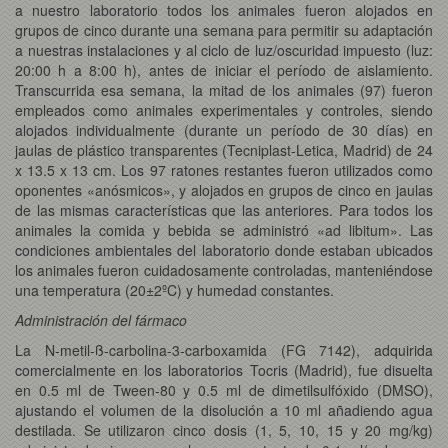
a nuestro laboratorio todos los animales fueron alojados en
grupos de cinco durante una semana para permitir su adaptación
a nuestras instalaciones y al ciclo de luz/oscuridad impuesto (luz:
20:00 h a 8:00 h), antes de iniciar el período de aislamiento.
Transcurrida esa semana, la mitad de los animales (97) fueron
empleados como animales experimentales y controles, siendo
alojados individualmente (durante un período de 30 días) en
jaulas de plástico transparentes (Tecniplast-Letica, Madrid) de 24
x 13.5 x 13 cm. Los 97 ratones restantes fueron utilizados como
oponentes «anósmicos», y alojados en grupos de cinco en jaulas
de las mismas características que las anteriores. Para todos los
animales la comida y bebida se administró «ad libitum». Las
condiciones ambientales del laboratorio donde estaban ubicados
los animales fueron cuidadosamente controladas, manteniéndose
una temperatura (20±2ºC) y humedad constantes.
Administración del fármaco
La N-metil-ß-carbolina-3-carboxamida (FG 7142), adquirida
comercialmente en los laboratorios Tocris (Madrid), fue disuelta
en 0.5 ml de Tween-80 y 0.5 ml de dimetilsulfóxido (DMSO),
ajustando el volumen de la disolución a 10 ml añadiendo agua
destilada. Se utilizaron cinco dosis (1, 5, 10, 15 y 20 mg/kg)