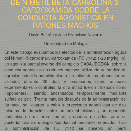
DE N-METIL-BETA-CARBOLINA-3-
CARBOXAMIDA SOBRE LA
CONDUCTA AGONÍSTICA EN
RATONES MACHOS
David Beltrán y José Francisco Navarro
Universidad de Málaga
En este trabajo evaluamos los efectos de la administración aguda
del N-metil-ß-carbolina-3-carboxamida (FG 7142; 1-20 mg/kg, ip),
un agonista parcial inverso del complejo GABA
/BDZ/Cl-, sobre la
A
conducta agonística en ratones machos, utilizando un modelo de
agresión inducida por aislamiento. La mitad de los ratones fueron
aislados durante 30 días y empleados como animales
experimentales o controles; la otra mitad fueron utilizados como
«oponentes», siendo anosmiados temporalmente mediante
sulfato de zinc. Treinta minutos después de la administración del
fármaco, se llevaron a cabo interacciones agonísticas de diez
minutos de duración entre un animal aislado y un oponente
anósmico en un área neutral, grabadas en video para su
posterior análisis etológico/conductual mediante ordenador. Tras
la administración de FG 7142 se observó un perfil