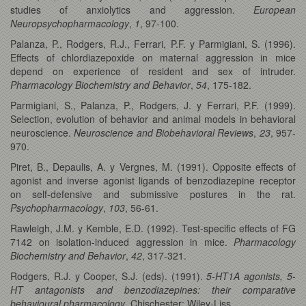
studies of anxiolytics and aggression.
European
Neuropsychopharmacology
,
1
, 97-100.
Palanza, P., Rodgers, R.J., Ferrari, P.F. y Parmigiani, S. (1996).
Effects of chlordiazepoxide on maternal aggression in mice
depend on experience of resident and sex of intruder.
Pharmacology Biochemistry and Behavior
,
54
, 175-182.
Parmigiani, S., Palanza, P., Rodgers, J. y Ferrari, P.F. (1999).
Selection, evolution of behavior and animal models in behavioral
neuroscience.
Neuroscience and Biobehavioral Reviews
,
23
, 957-
970.
Piret, B., Depaulis, A. y Vergnes, M. (1991). Opposite effects of
agonist and inverse agonist ligands of benzodiazepine receptor
on self-defensive and submissive postures in the rat.
Psychopharmacology
,
103
, 56-61.
Rawleigh, J.M. y Kemble, E.D. (1992). Test-specific effects of FG
7142 on isolation-induced aggression in mice.
Pharmacology
Biochemistry and Behavior
,
42
, 317-321.
Rodgers, R.J. y Cooper, S.J. (eds). (1991).
5-HT1A agonists, 5-
HT antagonists and benzodiazepines: their comparative
behavioural pharmacology
. Chischester: Wiley-Liss.