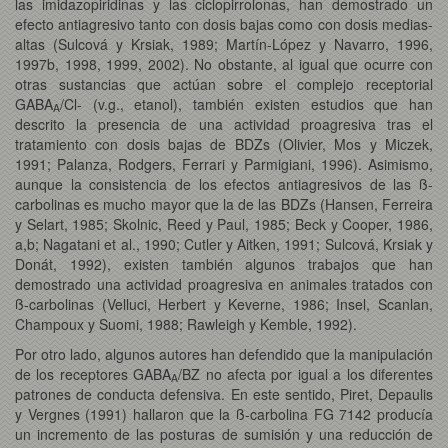
las imidazopiridinas y las ciclopirrolonas, han demostrado un
efecto antiagresivo tanto con dosis bajas como con dosis medias-
altas (Sulcová y Krsiak, 1989; Martín-López y Navarro, 1996,
1997b, 1998, 1999, 2002). No obstante, al igual que ocurre con
otras sustancias que actúan sobre el complejo receptorial
GABA
/Cl- (v.g., etanol), también existen estudios que han
A
descrito la presencia de una actividad proagresiva tras el
tratamiento con dosis bajas de BDZs (Olivier, Mos y Miczek,
1991; Palanza, Rodgers, Ferrari y Parmigiani, 1996). Asimismo,
aunque la consistencia de los efectos antiagresivos de las ß-
carbolinas es mucho mayor que la de las BDZs (Hansen, Ferreira
y Selart, 1985; Skolnic, Reed y Paul, 1985; Beck y Cooper, 1986,
a,b; Nagatani et al., 1990; Cutler y Aitken, 1991; Sulcová, Krsiak y
Donát, 1992), existen también algunos trabajos que han
demostrado una actividad proagresiva en animales tratados con
ß-carbolinas (Velluci, Herbert y Keverne, 1986; Insel, Scanlan,
Champoux y Suomi, 1988; Rawleigh y Kemble, 1992).
Por otro lado, algunos autores han defendido que la manipulación
de los receptores GABA
/BZ no afecta por igual a los diferentes
A
patrones de conducta defensiva. En este sentido, Piret, Depaulis
y Vergnes (1991) hallaron que la ß-carbolina FG 7142 producía
un incremento de las posturas de sumisión y una reducción de