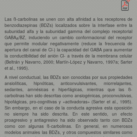
Las ß-carbolinas se unen con alta afinidad a los receptores de
benzodiazepinas (BDZs) localizados sobre la interfase entre la
subunidad alfa y la subunidad gamma del complejo receptorial
GABA
/BZ, induciendo un cambio conformacional del receptor
A
que permite modular negativamente (reduce la frecuencia de
apertura del canal de Cl-) la capacidad del GABA para aumentar
la conductibilidad del anión Cl- a través de la membrana celular
(Beltrán y Navarro, 2000; Martín-López y Navarro, 1997a; Sarter
et al., 1995).
A nivel conductual, las BDZs son conocidas por sus propiedades
ansiolíticas, hipnóticas, anticonvulsivantes, miorrelajantes,
sedantes, amnésicas e hiperfágicas, mientras que las ß-
carbolinas han sido descritas como ansiogénicas, proconvulsivas,
hipofágicas, pro-cognitivas y «activadoras» (Sarter et al., 1995).
Sin embargo, en el caso de la conducta agresiva esta oposición
no siempre ha sido descrita. En este sentido, un efecto
proagresivo y antiagresivo ha sido observado tanto con BDZs
como con algunas ß-carbolinas. En general, en numerosos
modelos animales las BDZs, y otros compuestos similares como