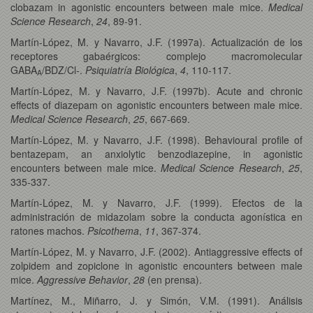
clobazam in agonistic encounters between male mice.
Medical
Science Research
,
24
, 89-91.
Martín-López, M. y Navarro, J.F. (1997a). Actualización de los
receptores gabaérgicos: complejo macromolecular
GABA
/BDZ/Cl-.
Psiquiatría Biológica
,
4
, 110-117.
A
Martín-López, M. y Navarro, J.F. (1997b). Acute and chronic
effects of diazepam on agonistic encounters between male mice.
Medical Science Research
,
25
, 667-669.
Martín-López, M. y Navarro, J.F. (1998). Behavioural profile of
bentazepam, an anxiolytic benzodiazepine, in agonistic
encounters between male mice.
Medical Science Research
,
25
,
335-337.
Martín-López, M. y Navarro, J.F. (1999). Efectos de la
administración de midazolam sobre la conducta agonística en
ratones machos.
Psicothema
,
11
, 367-374.
Martín-López, M. y Navarro, J.F. (2002). Antiaggressive effects of
zolpidem and zopiclone in agonistic encounters between male
mice.
Aggressive Behavior
,
28
(en prensa).
Martínez, M., Miñarro, J. y Simón, V.M. (1991). Análisis