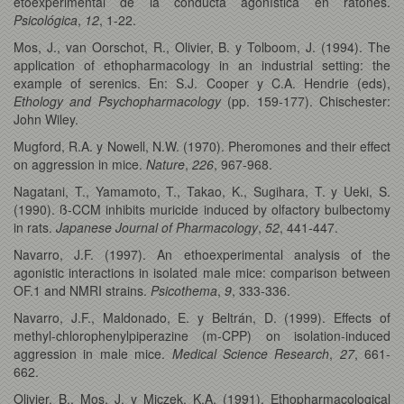
etoexperimental de la conducta agonística en ratones.
Psicológica
,
12
, 1-22.
Mos, J., van Oorschot, R., Olivier, B. y Tolboom, J. (1994). The
application of ethopharmacology in an industrial setting: the
example of serenics. En: S.J. Cooper y C.A. Hendrie (eds),
Ethology and Psychopharmacology
(pp. 159-177). Chischester:
John Wiley.
Mugford, R.A. y Nowell, N.W. (1970). Pheromones and their effect
on aggression in mice.
Nature
,
226
, 967-968.
Nagatani, T., Yamamoto, T., Takao, K., Sugihara, T. y Ueki, S.
(1990). ß-CCM inhibits muricide induced by olfactory bulbectomy
in rats.
Japanese Journal of Pharmacology
,
52
, 441-447.
Navarro, J.F. (1997). An ethoexperimental analysis of the
agonistic interactions in isolated male mice: comparison between
OF.1 and NMRI strains.
Psicothema
,
9
, 333-336.
Navarro, J.F., Maldonado, E. y Beltrán, D. (1999). Effects of
methyl-chlorophenylpiperazine (m-CPP) on isolation-induced
aggression in male mice.
Medical Science Research
,
27
, 661-
662.
Olivier, B., Mos, J. y Miczek, K.A. (1991). Ethopharmacological