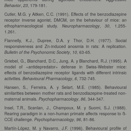
Behavior
,
23
, 179-181.
Cutler, M.G. y Aitken, C.C. (1991). Effects of the benzodiazepine
receptor inverse agonist, DMCM, on the behaviour of mice: an
ethopharmacological study.
Neuropharmacology
,
30
, 1.255-
1.261.
Flannelly, K.J., Dupree, D.A. y Thor, D.H. (1977). Social
responsiveness and Zn-induced anosmia in rats: A replication.
Bulletin of the Psychonomic Society
,
10
, 63-65.
Griebel, G., Blanchard, D.C., Jung, A. y Blanchard, R.J. (1995). A
model of «antidepredator» defense in Swiss-Webster mice:
effects of benzodiazepine receptor ligands with different intrinsic
activities.
Behavioural Pharmacology
,
6
, 732-745.
Hansen, S., Ferreira, A. y Selart, M.E. (1985). Behavioural
similarities between mother rats and benzodiazepine-treated non-
maternal animals.
Psychopharmacology
,
86
, 344-347.
Insel, T.R., Scanlan, J., Champoux, M. y Suomi, S.J. (1988).
Rearing paradigm in a non-human primate affects response to ß-
CCE challenge.
Psychopharmacology
,
96
, 81-86.
Martín-López, M. y Navarro, J.F. (1996). Behavioural profile of