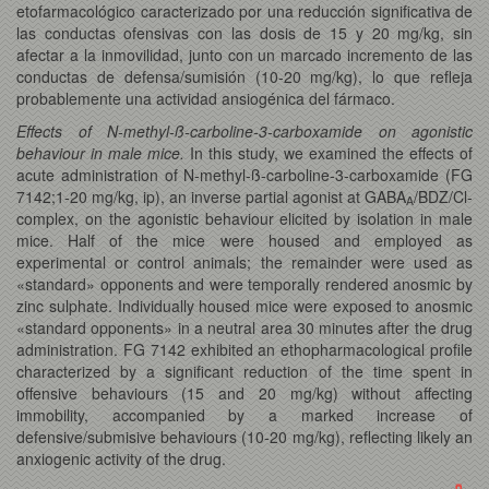
etofarmacológico caracterizado por una reducción significativa de
las conductas ofensivas con las dosis de 15 y 20 mg/kg, sin
afectar a la inmovilidad, junto con un marcado incremento de las
conductas de defensa/sumisión (10-20 mg/kg), lo que refleja
probablemente una actividad ansiogénica del fármaco.
Effects of N-methyl-ß-carboline-3-carboxamide on agonistic
behaviour in male mice.
In this study, we examined the effects of
acute administration of N-methyl-ß-carboline-3-carboxamide (FG
7142;1-20 mg/kg, ip), an inverse partial agonist at GABA
/BDZ/Cl-
A
complex, on the agonistic behaviour elicited by isolation in male
mice. Half of the mice were housed and employed as
experimental or control animals; the remainder were used as
«standard» opponents and were temporally rendered anosmic by
zinc sulphate. Individually housed mice were exposed to anosmic
«standard opponents» in a neutral area 30 minutes after the drug
administration. FG 7142 exhibited an ethopharmacological profile
characterized by a significant reduction of the time spent in
offensive behaviours (15 and 20 mg/kg) without affecting
immobility, accompanied by a marked increase of
defensive/submisive behaviours (10-20 mg/kg), reflecting likely an
anxiogenic activity of the drug.