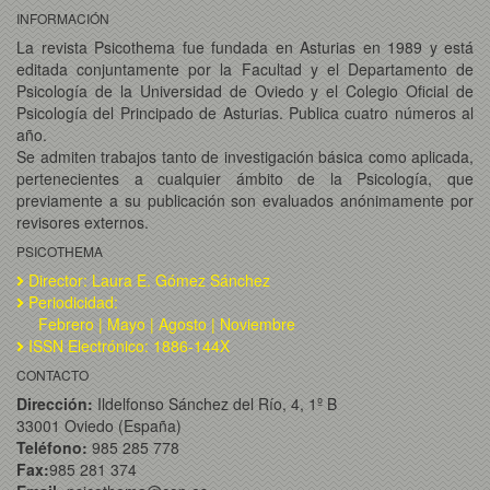
INFORMACIÓN
La revista Psicothema fue fundada en Asturias en 1989 y está
editada conjuntamente por la Facultad y el Departamento de
Psicología de la Universidad de Oviedo y el Colegio Oficial de
Psicología del Principado de Asturias. Publica cuatro números al
año.
Se admiten trabajos tanto de investigación básica como aplicada,
pertenecientes a cualquier ámbito de la Psicología, que
previamente a su publicación son evaluados anónimamente por
revisores externos.
PSICOTHEMA
Director: Laura E. Gómez Sánchez
Periodicidad:
Febrero | Mayo | Agosto | Noviembre
ISSN Electrónico: 1886-144X
CONTACTO
Dirección:
Ildelfonso Sánchez del Río, 4, 1º B
33001 Oviedo (España)
Teléfono:
985 285 778
Fax:
985 281 374