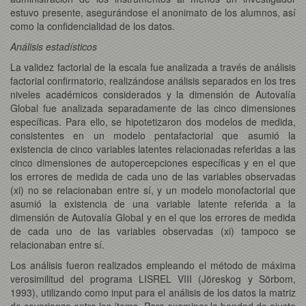
estuvo presente, asegurándose el anonimato de los alumnos, así
como la confidencialidad de los datos.
Análisis estadísticos
La validez factorial de la escala fue analizada a través de análisis
factorial confirmatorio, realizándose análisis separados en los tres
niveles académicos considerados y la dimensión de Autovalía
Global fue analizada separadamente de las cinco dimensiones
específicas. Para ello, se hipotetizaron dos modelos de medida,
consistentes en un modelo pentafactorial que asumió la
existencia de cinco variables latentes relacionadas referidas a las
cinco dimensiones de autopercepciones específicas y en el que
los errores de medida de cada uno de las variables observadas
(xi) no se relacionaban entre sí, y un modelo monofactorial que
asumió la existencia de una variable latente referida a la
dimensión de Autovalía Global y en el que los errores de medida
de cada uno de las variables observadas (xi) tampoco se
relacionaban entre sí.
Los análisis fueron realizados empleando el método de máxima
verosimilitud del programa LISREL VIII (Jöreskog y Sörbom,
1993), utilizando como input para el análisis de los datos la matriz
de covarianza entre los ítems. Para examinar la bondad de ajuste