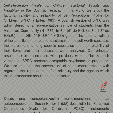
Self-Perception Profile for Children: Factorial Validity and
Reliability in the Spanish Version.
In this work, we study the
factorial validity and reliability of Self-Perceptions Profile for
Children –SPPC– (Harter, 1985). A Spanish version of SPPC was
administered to a representative sample of students from the
Valencian Community (N= 785) in 6th (6º de E.G.B), 8th ( 8º de
E.G.B.) and 10th (2º B.U.P./4º E.S.O) grade. The factorial validity
of the specific self-perceptions subscales, the self-worth subscale,
the correlations among specific subscales and the reliability of
their items and their subscales were analyzed. Our principal
results are in accordance with previous works. The Spanish
version of SPPC presents acceptable psychometric properties.
We also point out the convenience of some considerations with
regard to the improvement of its reliability and the ages to which
this questionnaire should be administered.
Desde una conceptualización multidimensional de las
autopercepciones, Susan Harter (1982) desarrolló la «Perceived
Competence Scale for Children» (PCSC), instrumento