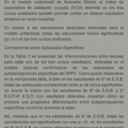
En el modelo unifactorial de Autovalía Global, el índice de
expectativa de validación cruzada (ECVI) obtenido en los tres
cursos analizados también permite confiar en obtener resultados
similares en otras muestras.
En cuanto a las saturaciones factoriales estimadas para el
modelo unifactorial, todas las saturaciones fueron significativas
(p<.01) en los tres cursos analizados.
Correlaciones entre Subescalas Específicas
En la Tabla 3 se presentan las intercorrelaciones entre escalas
para cada uno de los tres cursos estudiados, obtenidas en el
análisis factorial confirmatorio de las subescalas de
autopercepciones específicas del SPPC. Como puede observarse
en la mencionada tabla, si bien en los estudiantes de 6º de E.G.B.
todas las subescalas correlacionan entre sí de forma significativa,
no ocurre lo mismo con los estudiantes de 8º de E.G.B. y 2º
B.U.P./4º E.S.O. Los resultados obtenidos muestran cómo se
produce una progresiva diferenciación entre autopercepciones
específicas conforme aumenta la edad.
Así, mientras que en los estudiantes de 6º de E.G.B. todas las
correlaciones son significativas con una p<.01, en los estudiantes
de 8º de E.G.B. los valores obtenidos muestran que la correlación