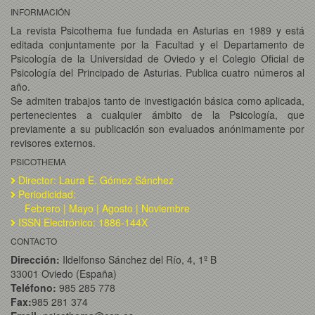
INFORMACIÓN
La revista Psicothema fue fundada en Asturias en 1989 y está
editada conjuntamente por la Facultad y el Departamento de
Psicología de la Universidad de Oviedo y el Colegio Oficial de
Psicología del Principado de Asturias. Publica cuatro números al
año.
Se admiten trabajos tanto de investigación básica como aplicada,
pertenecientes a cualquier ámbito de la Psicología, que
previamente a su publicación son evaluados anónimamente por
revisores externos.
PSICOTHEMA
Director: Laura E. Gómez Sánchez
Periodicidad:
Febrero | Mayo | Agosto | Noviembre
ISSN Electrónico: 1886-144X
CONTACTO
Dirección:
Ildelfonso Sánchez del Río, 4, 1º B
33001 Oviedo (España)
Teléfono:
985 285 778
Fax:
985 281 374