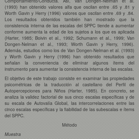
Comportamiento/Conducta. Así, Van Dongen-Nelman et al.
(1993) han obtenido valores alfa que oscilan entre .65 y .81 y
Worth Gavin y Herry (1996) valores que oscilan entre .69 y .84.
Los resultados obtenidos también han mostrado que la
consistencia interna de las escalas del SPPC tiende a aumentar
conforme aumenta la edad de los sujetos a los que es aplicada
(Harter, 1985; Boivin et al., 1992; Schumann et al., 1999; Van
Dongen-Nelman et al., 1993; Worth Gavin y Herry, 1996).
Además, estudios como los de Van Dongen-Nelman et al. (1993)
y Worth Gavin y Herry (1996) han obtenido resultados que
señalan la conveniencia de eliminar algunos ítems del
instrumento para aumentar la consistencia interna de las escalas.
El objetivo de este trabajo consiste en examinar las propiedades
psicométricas de la traducción al castellano del Perfil de
Autopercepciones para Niños (Harter, 1985). En concreto, se
analiza la validez factorial de sus cinco escalas específicas y de
su escala de Autovalía Global, las intercorrelaciones entre las
cinco escalas específicas y la fiabilidad de las subescalas e ítems
del SPPC.
Método
Muestra