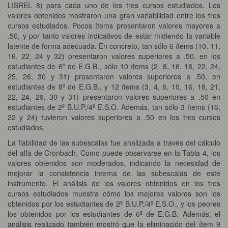
LISREL 8) para cada uno de los tres cursos estudiados. Los
valores obtenidos mostraron una gran variabilidad entre los tres
cursos estudiados. Pocos ítems presentaron valores mayores a
.50, y por tanto valores indicativos de estar midiendo la variable
latente de forma adecuada. En concreto, tan sólo 6 ítems (10, 11,
16, 22, 24 y 32) presentaron valores superiores a .50, en los
estudiantes de 6º de E.G.B., sólo 10 ítems (2, 8, 16, 18, 22, 24,
25, 26, 30 y 31) presentaron valores superiores a .50, en
estudiantes de 8º de E.G.B., y 12 ítems (3, 4, 8, 10, 16, 18, 21,
22, 24, 29, 30 y 31) presentaron valores superiores a .50 en
estudiantes de 2º B.U.P./4º E.S.O. Además, tan sólo 3 ítems (16,
22 y 24) tuvieron valores superiores a .50 en los tres cursos
estudiados.
La fiabilidad de las subescalas fue analizada a través del cálculo
del alfa de Cronbach. Como puede observarse en la Tabla 4, los
valores obtenidos son moderados, indicando la necesidad de
mejorar la consistencia interna de las subescalas de este
instrumento. El análisis de los valores obtenidos en los tres
cursos estudiados muestra cómo los mejores valores son los
obtenidos por los estudiantes de 2º B.U.P./4º E.S.O., y los peores
los obtenidos por los estudiantes de 6º de E.G.B. Además, el
análisis realizado también mostró que la eliminación del ítem 9