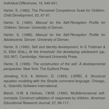
Individual Differences, 16,
649-651.
Harter, S. (1982). The Perceived Competence Scale for Children.
Child Development, 53
, 87-97.
Harter, S. (1985).
Manual for the Self-Perception Profile for
Children
. Denver: University of Denver.
Harter, S. (1988).
Manual for the Self-Perception Profile for
Adolescents
. Denver: University of Denver.
Harter, S. (1990). Self and identity development. In S. Feldman &
G. Elliot (Eds.),
At the threshold: the developing adolescent
(pp.
352-387). Cambridge, Harvard University Press.
Harter, S. (1999).
The construction of the self. A developmental
perspective
. New York: The Guilford Press.
Jöreskog, K.G. & Sörbom, D. (1993).
LISREL 8. Structural
equation modeling with the Simplis command language.
Chicago,
IL: Scientific Software International.
Marsh, H.W. & Holmes, I.W.M. (1990). Multidimensional self-
concepts: Construct validation of responses by children.
American
Educational Research Journal, 27,
89-117.