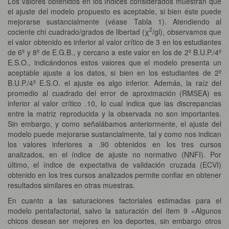
Los valores obtenidos en los índices considerados muestran que
el ajuste del modelo propuesto es aceptable, si bien éste puede
mejorarse sustancialmente (véase Tabla 1). Atendiendo al
2
cociente chi cuadrado/grados de libertad (χ
/gl), observamos que
el valor obtenido es inferior al valor crítico de 3 en los estudiantes
de 6º y 8º de E.G.B., y cercano a este valor en los de 2º B.U.P./4º
E.S.O., indicándonos estos valores que el modelo presenta un
aceptable ajuste a los datos, si bien en los estudiantes de 2º
B.U.P./4º E.S.O. el ajuste es algo inferior. Además, la raíz del
promedio al cuadrado del error de aproximación (RMSEA) es
inferior al valor crítico .10, lo cual indica que las discrepancias
entre la matriz reproducida y la observada no son importantes.
Sin embargo, y como señalábamos anteriormente, el ajuste del
modelo puede mejorarse sustancialmente, tal y como nos indican
los valores inferiores a .90 obtenidos en los tres cursos
analizados, en el índice de ajuste no normativo (NNFI). Por
último, el índice de expectativa de validación cruzada (ECVI)
obtenido en los tres cursos analizados permite confiar en obtener
resultados similares en otras muestras.
En cuanto a las saturaciones factoriales estimadas para el
modelo pentafactorial, salvo la saturación del ítem 9 «Algunos
chicos desean ser mejores en los deportes, sin embargo otros