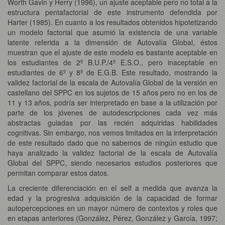
Worth Gavin y Herry (1996), un ajuste aceptable pero no total a la
estructura pentafactorial de este instrumento defendida por
Harter (1985). En cuanto a los resultados obtenidos hipotetizando
un modelo factorial que asumió la existencia de una variable
latente referida a la dimensión de Autovalía Global, éstos
muestran que el ajuste de este modelo es bastante aceptable en
los estudiantes de 2º B.U.P./4º E.S.O., pero inaceptable en
estudiantes de 6º y 8º de E.G.B. Este resultado, mostrando la
validez factorial de la escala de Autovalía Global de la versión en
castellano del SPPC en los sujetos de 15 años pero no en los de
11 y 13 años, podría ser interpretado en base a la utilización por
parte de los jóvenes de autodescripciones cada vez más
abstractas guiadas por las recién adquiridas habilidades
cognitivas. Sin embargo, nos vemos limitados en la interpretación
de este resultado dado que no sabemos de ningún estudio que
haya analizado la validez factorial de la escala de Autovalía
Global del SPPC, siendo necesarios estudios posteriores que
permitan comparar estos datos.
La creciente diferenciación en el self a medida que avanza la
edad y la progresiva adquisición de la capacidad de formar
autopercepciones en un mayor número de contextos y roles que
en etapas anteriores (González, Pérez, González y García, 1997;