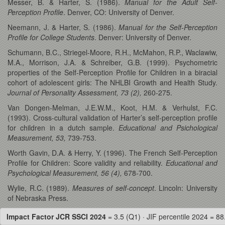
Messer, B. & Harter, S. (1986).
Manual for the Adult Self-
Perception Profile
. Denver, CO: University of Denver.
Neemann, J. & Harter, S. (1986).
Manual for the Self-Perception
Profile for College Students
. Denver: University of Denver.
Schumann, B.C., Striegel-Moore, R.H., McMahon, R.P., Waclawiw,
M.A., Morrison, J.A. & Schreiber, G.B. (1999). Psychometric
properties of the Self-Perception Profile for Children in a biracial
cohort of adolescent girls: The NHLBI Growth and Health Study.
Journal of Personality Assessment, 73 (2),
260-275.
Van Dongen-Melman, J.E.W.M., Koot, H.M. & Verhulst, F.C.
(1993). Cross-cultural validation of Harter’s self-perception profile
for children in a dutch sample.
Educational and Psichological
Measurement, 53,
739-753.
Worth Gavin, D.A. & Herry, Y. (1996). The French Self-Perception
Profile for Children: Score validity and reliability.
Educational and
Psychological Measurement, 56 (4),
678-700.
Wylie, R.C. (1989).
Measures of self-concept
. Lincoln: University
of Nebraska Press.
Impact Factor JCR SSCI 2024
= 3.5 (Q1) · JIF percentile 2024 = 88