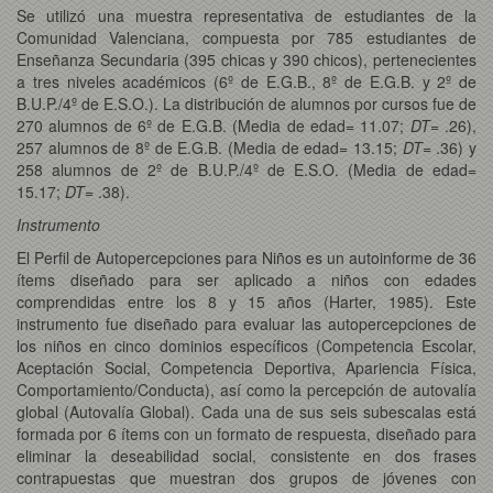
Se utilizó una muestra representativa de estudiantes de la
Comunidad Valenciana, compuesta por 785 estudiantes de
Enseñanza Secundaria (395 chicas y 390 chicos), pertenecientes
a tres niveles académicos (6º de E.G.B., 8º de E.G.B. y 2º de
B.U.P./4º de E.S.O.). La distribución de alumnos por cursos fue de
270 alumnos de 6º de E.G.B. (Media de edad= 11.07;
DT
= .26),
257 alumnos de 8º de E.G.B. (Media de edad= 13.15;
DT
= .36) y
258 alumnos de 2º de B.U.P./4º de E.S.O. (Media de edad=
15.17;
DT
= .38).
Instrumento
El Perfil de Autopercepciones para Niños es un autoinforme de 36
ítems diseñado para ser aplicado a niños con edades
comprendidas entre los 8 y 15 años (Harter, 1985). Este
instrumento fue diseñado para evaluar las autopercepciones de
los niños en cinco dominios específicos (Competencia Escolar,
Aceptación Social, Competencia Deportiva, Apariencia Física,
Comportamiento/Conducta), así como la percepción de autovalía
global (Autovalía Global). Cada una de sus seis subescalas está
formada por 6 ítems con un formato de respuesta, diseñado para
eliminar la deseabilidad social, consistente en dos frases
contrapuestas que muestran dos grupos de jóvenes con