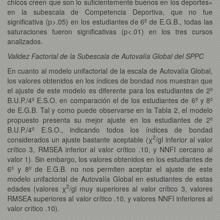
chicos creen que son lo suficientemente buenos en los deportes»
en la subescala de Competencia Deportiva, que no fue
significativa (p>.05) en los estudiantes de 6º de E.G.B., todas las
saturaciones fueron significativas (p<.01) en los tres cursos
analizados.
Validez Factorial de la Subescala de Autovalía Global del SPPC
En cuanto al modelo unifactorial de la escala de Autovalía Global,
los valores obtenidos en los índices de bondad nos muestran que
el ajuste de este modelo es diferente para los estudiantes de 2º
B.U.P./4º E.S.O. en comparación el de los estudiantes de 6º y 8º
de E.G.B. Tal y como puede observarse en la Tabla 2, el modelo
propuesto presenta su mejor ajuste en los estudiantes de 2º
B.U.P./4º E.S.O., indicando todos los índices de bondad
2
considerados un ajuste bastante aceptable (χ
/gl inferior al valor
crítico 3, RMSEA inferior al valor crítico .10, y NNFI cercano al
valor 1). Sin embargo, los valores obtenidos en los estudiantes de
6º y 8º de E.G.B. no nos permiten aceptar el ajuste de este
modelo unifactorial de Autovalía Global en estudiantes de estas
2
edades (valores χ
/gl muy superiores al valor crítico 3, valores
RMSEA superiores al valor crítico .10, y valores NNFI inferiores al
valor crítico .10).