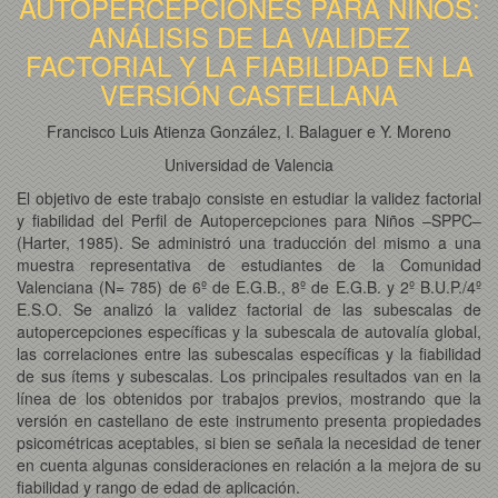
AUTOPERCEPCIONES PARA NIÑOS:
ANÁLISIS DE LA VALIDEZ
FACTORIAL Y LA FIABILIDAD EN LA
VERSIÓN CASTELLANA
Francisco Luis Atienza González, I. Balaguer e Y. Moreno
Universidad de Valencia
El objetivo de este trabajo consiste en estudiar la validez factorial
y fiabilidad del Perfil de Autopercepciones para Niños –SPPC–
(Harter, 1985). Se administró una traducción del mismo a una
muestra representativa de estudiantes de la Comunidad
Valenciana (N= 785) de 6º de E.G.B., 8º de E.G.B. y 2º B.U.P./4º
E.S.O. Se analizó la validez factorial de las subescalas de
autopercepciones específicas y la subescala de autovalía global,
las correlaciones entre las subescalas específicas y la fiabilidad
de sus ítems y subescalas. Los principales resultados van en la
línea de los obtenidos por trabajos previos, mostrando que la
versión en castellano de este instrumento presenta propiedades
psicométricas aceptables, si bien se señala la necesidad de tener
en cuenta algunas consideraciones en relación a la mejora de su
fiabilidad y rango de edad de aplicación.