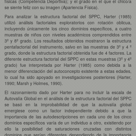
físicas (Competencia Deportiva); y el grado en el que el chico/a
se siente feliz con su imagen (Apariencia Física).
Para analizar la estructura factorial del SPPC, Harter (1985)
utilizó análisis factoriales exploratorios con rotación oblicua,
incluyendo únicamente los cinco dominios específicos, a cuatro
muestras de niños con niveles académicos comprendidos entre
3º y 8º grado. Los resultados obtenidos mostraron la estructura
pentafactorial del instrumento, salvo en las muestras de 3º y 4 º
grado, donde la estructura factorial obtenida fue de 4 factores. La
diferente estructura factorial del SPPC en estas muestras (3º y 4º
grado) fue interpretada por Harter (1985) como debida a la
menor diferenciación del autoconcepto existente a estas edades,
lo cual ha sido apoyado en investigaciones posteriores (Harter,
1990; Marsh y Holmes, 1990).
El razonamiento dado por Harter para no incluir la escala de
Autovalía Global en el análisis de la estructura factorial del SPPC
se basó en la improbabilidad de que la autovalía global
emergiese como un factor independiente debido a que la
importancia de las autodescripciones en cada uno de los cinco
dominios específicos varía de un individuo a otro, existiendo por
ello la posibilidad de saturaciones cruzadas con distintos
dominios que serían diferentes dependiendo de la importancia