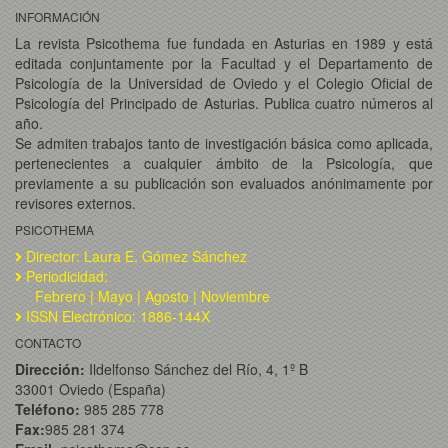
INFORMACIÓN
La revista Psicothema fue fundada en Asturias en 1989 y está
editada conjuntamente por la Facultad y el Departamento de
Psicología de la Universidad de Oviedo y el Colegio Oficial de
Psicología del Principado de Asturias. Publica cuatro números al
año.
Se admiten trabajos tanto de investigación básica como aplicada,
pertenecientes a cualquier ámbito de la Psicología, que
previamente a su publicación son evaluados anónimamente por
revisores externos.
PSICOTHEMA
Director: Laura E. Gómez Sánchez
Periodicidad:
Febrero | Mayo | Agosto | Noviembre
ISSN Electrónico: 1886-144X
CONTACTO
Dirección:
Ildelfonso Sánchez del Río, 4, 1º B
33001 Oviedo (España)
Teléfono:
985 285 778
Fax:
985 281 374