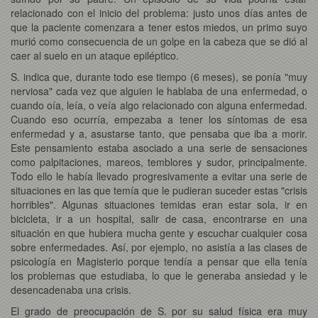
relacionado con el inicio del problema: justo unos días antes de
que la paciente comenzara a tener estos miedos, un primo suyo
murió como consecuencia de un golpe en la cabeza que se dió al
caer al suelo en un ataque epiléptico.
S. indica que, durante todo ese tiempo (6 meses), se ponía "muy
nerviosa" cada vez que alguien le hablaba de una enfermedad, o
cuando oía, leía, o veía algo relacionado con alguna enfermedad.
Cuando eso ocurría, empezaba a tener los síntomas de esa
enfermedad y a, asustarse tanto, que pensaba que iba a morir.
Este pensamiento estaba asociado a una serie de sensaciones
como palpitaciones, mareos, temblores y sudor, principalmente.
Todo ello le había llevado progresivamente a evitar una serie de
situaciones en las que temía que le pudieran suceder estas "crisis
horribles". Algunas situaciones temidas eran estar sola, ir en
bicicleta, ir a un hospital, salir de casa, encontrarse en una
situación en que hubiera mucha gente y escuchar cualquier cosa
sobre enfermedades. Así, por ejemplo, no asistía a las clases de
psicología en Magisterio porque tendía a pensar que ella tenía
los problemas que estudiaba, lo que le generaba ansiedad y le
desencadenaba una crisis.
El grado de preocupación de S. por su salud física era muy