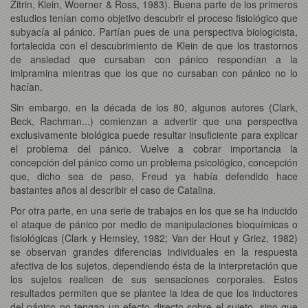
Zitrin, Klein, Woerner & Ross, 1983). Buena parte de los primeros
estudios tenían como objetivo descubrir el proceso fisiológico que
subyacía al pánico. Partían pues de una perspectiva biologicista,
fortalecida con el descubrimiento de Klein de que los trastornos
de ansiedad que cursaban con pánico respondían a la
imipramina mientras que los que no cursaban con pánico no lo
hacían.
Sin embargo, en la década de los 80, algunos autores (Clark,
Beck, Rachman...) comienzan a advertir que una perspectiva
exclusivamente biológica puede resultar insuficiente para explicar
el problema del pánico. Vuelve a cobrar importancia la
concepción del pánico como un problema psicológico, concepción
que, dicho sea de paso, Freud ya había defendido hace
bastantes años al describir el caso de Catalina.
Por otra parte, en una serie de trabajos en los que se ha inducido
el ataque de pánico por medio de manipulaciones bioquímicas o
fisiológicas (Clark y Hemsley, 1982; Van der Hout y Griez, 1982)
se observan grandes diferencias individuales en la respuesta
afectiva de los sujetos, dependiendo ésta de la interpretación que
los sujetos realicen de sus sensaciones corporales. Estos
resultados permiten que se plantee la idea de que los inductores
del pánico no tengan un efecto directo sobre el sujeto, sino que