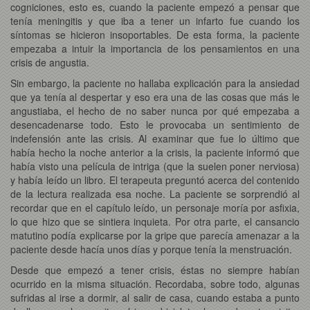
cogniciones, esto es, cuando la paciente empezó a pensar que
tenía meningitis y que iba a tener un infarto fue cuando los
síntomas se hicieron insoportables. De esta forma, la paciente
empezaba a intuir la importancia de los pensamientos en una
crisis de angustia.
Sin embargo, la paciente no hallaba explicación para la ansiedad
que ya tenía al despertar y eso era una de las cosas que más le
angustiaba, el hecho de no saber nunca por qué empezaba a
desencadenarse todo. Esto le provocaba un sentimiento de
indefensión ante las crisis. Al examinar que fue lo último que
había hecho la noche anterior a la crisis, la paciente informó que
había visto una película de intriga (que la suelen poner nerviosa)
y había leído un libro. El terapeuta preguntó acerca del contenido
de la lectura realizada esa noche. La paciente se sorprendió al
recordar que en el capítulo leído, un personaje moría por asfixia,
lo que hizo que se sintiera inquieta. Por otra parte, el cansancio
matutino podía explicarse por la gripe que parecía amenazar a la
paciente desde hacía unos días y porque tenía la menstruación.
Desde que empezó a tener crisis, éstas no siempre habían
ocurrido en la misma situación. Recordaba, sobre todo, algunas
sufridas al irse a dormir, al salir de casa, cuando estaba a punto