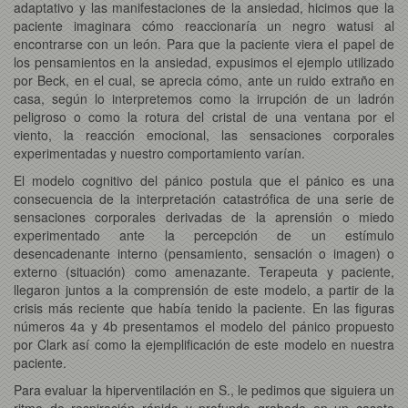
adaptativo y las manifestaciones de la ansiedad, hicimos que la
paciente imaginara cómo reaccionaría un negro watusi al
encontrarse con un león. Para que la paciente viera el papel de
los pensamientos en la ansiedad, expusimos el ejemplo utilizado
por Beck, en el cual, se aprecia cómo, ante un ruido extraño en
casa, según lo interpretemos como la irrupción de un ladrón
peligroso o como la rotura del cristal de una ventana por el
viento, la reacción emocional, las sensaciones corporales
experimentadas y nuestro comportamiento varían.
El modelo cognitivo del pánico postula que el pánico es una
consecuencia de la interpretación catastrófica de una serie de
sensaciones corporales derivadas de la aprensión o miedo
experimentado ante la percepción de un estímulo
desencadenante interno (pensamiento, sensación o imagen) o
externo (situación) como amenazante. Terapeuta y paciente,
llegaron juntos a la comprensión de este modelo, a partir de la
crisis más reciente que había tenido la paciente. En las figuras
números 4a y 4b presentamos el modelo del pánico propuesto
por Clark así como la ejemplificación de este modelo en nuestra
paciente.
Para evaluar la hiperventilación en S., le pedimos que siguiera un
ritmo de respiración rápido y profundo grabado en un casete