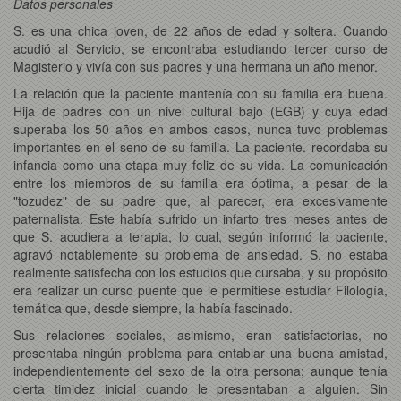
Datos personales
S. es una chica joven, de 22 años de edad y soltera. Cuando
acudió al Servicio, se encontraba estudiando tercer curso de
Magisterio y vivía con sus padres y una hermana un año menor.
La relación que la paciente mantenía con su familia era buena.
Hija de padres con un nivel cultural bajo (EGB) y cuya edad
superaba los 50 años en ambos casos, nunca tuvo problemas
importantes en el seno de su familia. La paciente. recordaba su
infancia como una etapa muy feliz de su vida. La comunicación
entre los miembros de su familia era óptima, a pesar de la
"tozudez" de su padre que, al parecer, era excesivamente
paternalista. Este había sufrido un infarto tres meses antes de
que S. acudiera a terapia, lo cual, según informó la paciente,
agravó notablemente su problema de ansiedad. S. no estaba
realmente satisfecha con los estudios que cursaba, y su propósito
era realizar un curso puente que le permitiese estudiar Filología,
temática que, desde siempre, la había fascinado.
Sus relaciones sociales, asimismo, eran satisfactorias, no
presentaba ningún problema para entablar una buena amistad,
independientemente del sexo de la otra persona; aunque tenía
cierta timidez inicial cuando le presentaban a alguien. Sin