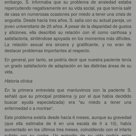
embargo, S. informaba que su problema de ansiedad estaba
repercutiendo negativamente en su vida social, ya que temía salir
de casa en numerosas ocasiones por miedo a tener una crisis de
angustia. Desde hacía tres años, S. salía con su actual pareja, un
joven universitario de 25 años. A pesar de la disparidad de gustos
y aficiones, ella describió su relación con él como cariñosa y
satisfactoria, sintiéndose apoyada en los momentos más difíciles.
La relación sexual era sincera y gratificante, y no eran de
destacar problemas importantes al respecto.
En general, por tanto, se podría decir que nuestra paciente tenía
un grado satisfactorio de adaptación en las distintas áreas de su
vida.
Historia clínica
En la primera entrevista que mantuvimos con la paciente S.
señaló que su principal problema (y por el que había decidido
buscar ayuda especializada) era "su miedo a tener una
enfermedad o a morirse".
Este problema existía desde hacía 6 meses, aunque su gravedad
(que ella estimaba de 6 en una escala de 0 a 10), había
aumentado en los últimos tres meses, coincidiendo con el infarto
sufrido por su padre. Un episodio de su vida podría estar