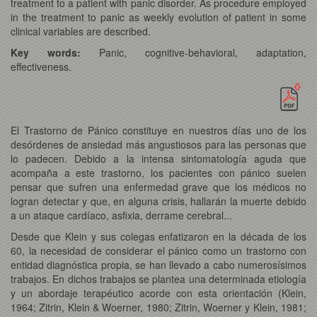
treatment to a patient with panic disorder. As procedure employed
in the treatment to panic as weekly evolution of patient in some
clinical variables are described.
Key words:
Panic, cognitive-behavioral, adaptation,
effectiveness.
El Trastorno de Pánico constituye en nuestros días uno de los
desórdenes de ansiedad más angustiosos para las personas que
lo padecen. Debido a la intensa sintomatología aguda que
acompaña a este trastorno, los pacientes con pánico suelen
pensar que sufren una enfermedad grave que los médicos no
logran detectar y que, en alguna crisis, hallarán la muerte debido
a un ataque cardíaco, asfixia, derrame cerebral...
Desde que Klein y sus colegas enfatizaron en la década de los
60, la necesidad de considerar el pánico como un trastorno con
entidad diagnóstica propia, se han llevado a cabo numerosísimos
trabajos. En dichos trabajos se plantea una determinada etiología
y un abordaje terapéutico acorde con esta orientación (Klein,
1964; Zitrin, Klein & Woerner, 1980; Zitrin, Woerner y Klein, 1981;