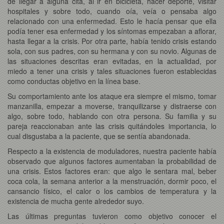
de llegar a alguna cita, al ir en bicicleta, hacer deporte, visitar
hospitales y sobre todo, cuando oía, veía o pensaba algo
relacionado con una enfermedad. Esto le hacía pensar que ella
podía tener esa enfermedad y los síntomas empezaban a aflorar,
hasta llegar a la crisis. Por otra parte, había tenido crisis estando
sola, con sus padres, con su hermana y con su novio. Algunas de
las situaciones descritas eran evitadas, en la actualidad, por
miedo a tener una crisis y tales situaciones fueron establecidas
como conductas objetivo en la línea base.
Su comportamiento ante los ataque era siempre el mismo, tomar
manzanilla, empezar a moverse, tranquilizarse y distraerse con
algo, sobre todo, hablando con otra persona. Su familia y su
pareja reaccionaban ante las crisis quitándoles importancia, lo
cual disgustaba a la paciente, que se sentía abandonada.
Respecto a la existencia de moduladores, nuestra paciente había
observado que algunos factores aumentaban la probabilidad de
una crisis. Estos factores eran: que algo le sentara mal, beber
coca cola, la semana anterior a la menstruación, dormir poco, el
cansancio físico, el calor o los cambios de temperatura y la
existencia de mucha gente alrededor suyo.
Las últimas preguntas tuvieron como objetivo conocer el