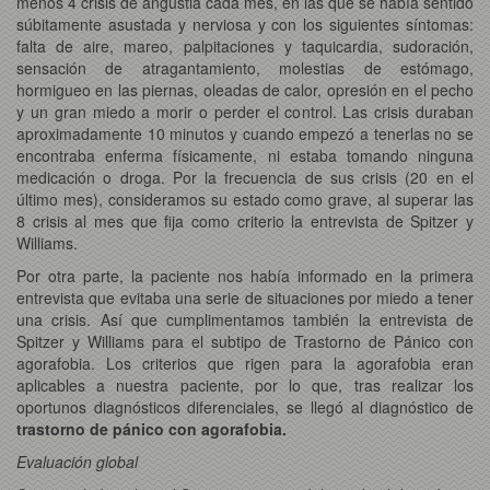
menos 4 crisis de angustia cada mes, en las que se había sentido
súbitamente asustada y nerviosa y con los siguientes síntomas:
falta de aire, mareo, palpitaciones y taquicardia, sudoración,
sensación de atragantamiento, molestias de estómago,
hormigueo en las piernas, oleadas de calor, opresión en el pecho
y un gran miedo a morir o perder el control. Las crisis duraban
aproximadamente 10 minutos y cuando empezó a tenerlas no se
encontraba enferma físicamente, ni estaba tomando ninguna
medicación o droga. Por la frecuencia de sus crisis (20 en el
último mes), consideramos su estado como grave, al superar las
8 crisis al mes que fija como criterio la entrevista de Spitzer y
Williams.
Por otra parte, la paciente nos había informado en la primera
entrevista que evitaba una serie de situaciones por miedo a tener
una crisis. Así que cumplimentamos también la entrevista de
Spitzer y Williams para el subtipo de Trastorno de Pánico con
agorafobia. Los criterios que rigen para la agorafobia eran
aplicables a nuestra paciente, por lo que, tras realizar los
oportunos diagnósticos diferenciales, se llegó al diagnóstico de
trastorno de pánico con agorafobia.
Evaluación global