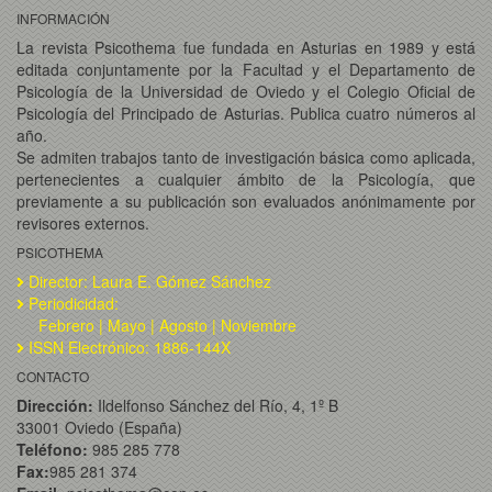
INFORMACIÓN
La revista Psicothema fue fundada en Asturias en 1989 y está
editada conjuntamente por la Facultad y el Departamento de
Psicología de la Universidad de Oviedo y el Colegio Oficial de
Psicología del Principado de Asturias. Publica cuatro números al
año.
Se admiten trabajos tanto de investigación básica como aplicada,
pertenecientes a cualquier ámbito de la Psicología, que
previamente a su publicación son evaluados anónimamente por
revisores externos.
PSICOTHEMA
Director: Laura E. Gómez Sánchez
Periodicidad:
Febrero | Mayo | Agosto | Noviembre
ISSN Electrónico: 1886-144X
CONTACTO
Dirección:
Ildelfonso Sánchez del Río, 4, 1º B
33001 Oviedo (España)
Teléfono:
985 285 778
Fax:
985 281 374