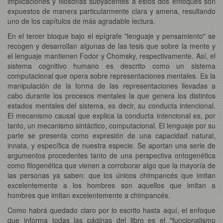
implicaciones y filosofías subyacentes a estos dos enfoques son
expuestos de manera particularmente clara y amena, resultando
uno de los capítulos de más agradable lectura.
En el tercer bloque bajo el epígrafe "lenguaje y pensamiento" se
recogen y desarrollan algunas de las tesis que sobre la mente y
el lenguaje mantienen Fodor y Chomsky, respectivamente. Así, el
sistema cognitivo humano es descrito como un sistema
computacional que opera sobre representaciones mentales. Es la
manipulación de la forma de las representaciones llevadas a
cabo durante los procesos mentales la que genera los distintos
estados mentales del sistema, es decir, su conducta intencional.
El mecanismo causal que explica la conducta intencional es, por
tanto, un mecanismo sintáctico, computacional. El lenguaje por su
parte se presenta como expresión de una capacidad natural,
innata, y específica de nuestra especie. Se aportan una serie de
argumentos procedentes tanto de una perspectiva ontogenética
como filogenética que vienen a corroborar algo que la mayoría de
las personas ya saben: que los únicos chimpancés que imitan
excelentemente a los hombres son aquellos que imitan a
hombres que imitan excelentemente a chimpancés.
Como habrá quedado claro por lo escrito hasta aquí, el enfoque
que informa todas las páginas del libro es el "funcionalismo