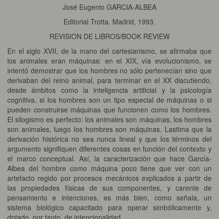
José Eugenio GARCIA-ALBEA
Editorial Trotta. Madrid, 1993.
REVISION DE LIBROS/BOOK REVIEW
En el siglo XVII, de la mano del cartesianismo, se afirmaba que
los animales eran máquinas: en el XIX, vía evolucionismo, se
intentó demostrar que los hombres no sólo pertenecían sino que
derivaban del reino animal, para terminar en el XX discutiendo,
desde ámbitos como la inteligencia artificial y la psicología
cognitiva, si los hombres son un tipo especial de máquinas o si
pueden construirse máquinas que funcionen como los hombres.
El silogismo es perfecto: los animales son máquinas, los hombres
son animales, luego los hombres son máquinas. Lastima que la
derivación histórica no sea nunca lineal y que los términos del
argumento signifiquen diferentes cosas en función del contexto y
el marco conceptual. Así, la caracterización que hace García-
Albea del hombre como máquina poco tiene que ver con un
artefacto regido por procesos mecánicos explicados a partir de
las propiedades físicas de sus componentes, y carente de
pensamiento e intenciones, es más bien, como señala, un
sistema biológico capacitado para operar simbólicamente y,
dotado, por tanto, de intencionalidad.