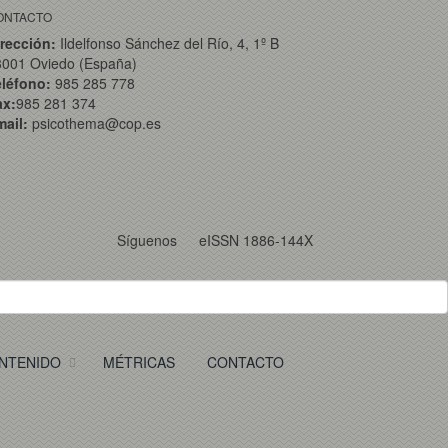
ONTACTO
rección:
Ildelfonso Sánchez del Río, 4, 1º B
3001 Oviedo (España)
eléfono:
985 285 778
ax:
985 281 374
ail:
psicothema@cop.es
Síguenos
eISSN 1886-144X
NTENIDO
MÉTRICAS
CONTACTO