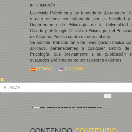
INFORMACIÓN
La revista Psicothema fue fundada en Asturias en 1
y está editada conjuntamente por la Facultad y 
Departamento de Psicología de la Universidad 
Oviedo y el Colegio Oficial de Psicología del Princip
de Asturias. Publica cuatro números al año.
Se admiten trabajos tanto de investigación básica c
aplicada, pertenecientes a cualquier ámbito de 
Psicología, que previamente a su publicación s
evaluados anónimamente por revisores externos.
ESPAÑOL
ENGLISH
CONTENIDO
CONTENIDO