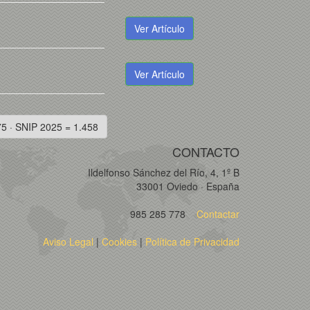
Ver Artículo
Ver Artículo
75 · SNIP 2025 = 1.458
CONTACTO
Ildelfonso Sánchez del Río, 4, 1º B
33001 Oviedo · España
985 285 778
Contactar
Aviso Legal
|
Cookies
|
Política de Privacidad