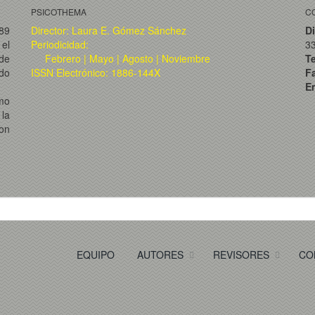
PSICOTHEMA
C
989
Director: Laura E. Gómez Sánchez
Di
el
Periodicidad:
3
de
Febrero | Mayo | Agosto | Noviembre
T
ado
ISSN Electrónico: 1886-144X
F
Em
omo
la
on
EQUIPO
AUTORES
REVISORES
CO