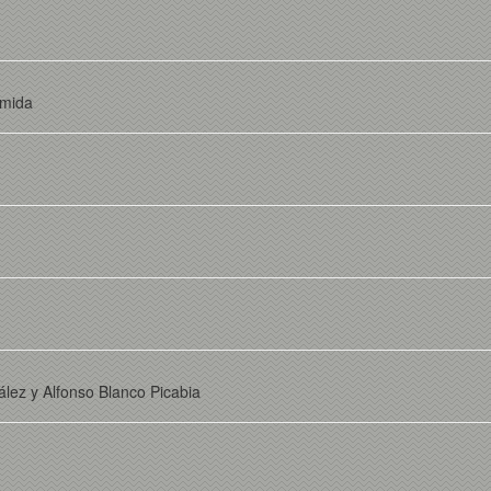
rmida
ez y Alfonso Blanco Picabia