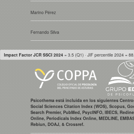
Marino Pérez
Fernando Silva
Impact Factor JCR SSCI 2024
= 3.5 (Q1) · JIF percentile 2024 = 88
Psicothema está incluida en los siguientes Centr
Social Sciences Citation Index (WOS), Scopus, Go
Search Premier, PubMed, PsycINFO, IBECS, Redine
Online, Periodicals Index Online, MEDLINE, EMBA
Rebiun, DOAJ, & Crossref.