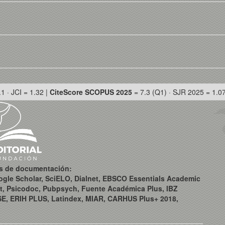
.1 · JCI = 1.32 |
CiteScore SCOPUS 2025
= 7.3 (Q1) · SJR 2025 = 1.0
os de documentación:
ogle Scholar, SciELO, Dialnet, EBSCO Essentials Academic
t, Psicodoc, Pubpsych, Fuente Académica Plus, IBZ
SE, ERIH PLUS, Latindex, MIAR, CARHUS Plus+ 2018,