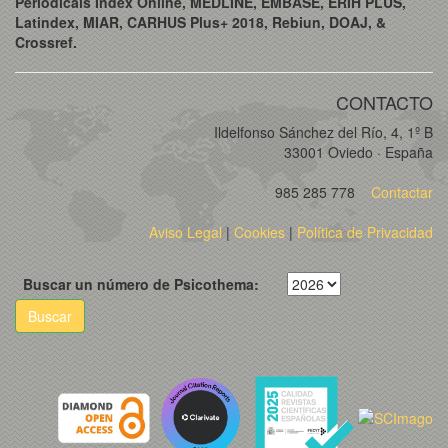
Periodicals Index Online, MEDLINE, EMBASE, ERIH PLUS,
Latindex, MIAR, CARHUS Plus+ 2018, Rebiun, DOAJ, &
Crossref.
CONTACTO
Ildelfonso Sánchez del Río, 4, 1º B
33001 Oviedo · España
985 285 778
Contactar
Aviso Legal
|
Cookies
|
Política de Privacidad
Buscar un número de Psicothema:
Buscar