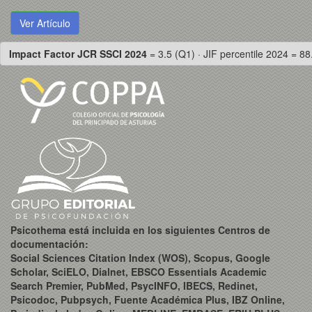
Ver Artículo
Impact Factor JCR SSCI 2024
= 3.5 (Q1) · JIF percentile 2024 = 88
Psicothema está incluida en los siguientes Centros de
documentación:
Social Sciences Citation Index (WOS), Scopus, Google
Scholar, SciELO, Dialnet, EBSCO Essentials Academic
Search Premier, PubMed, PsycINFO, IBECS, Redinet,
Psicodoc, Pubpsych, Fuente Académica Plus, IBZ Online,