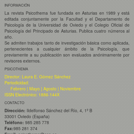
INFORMACIÓN
La revista Psicothema fue fundada en Asturias en 1989 y está
editada conjuntamente por la Facultad y el Departamento de
Psicología de la Universidad de Oviedo y el Colegio Oficial de
Psicología del Principado de Asturias. Publica cuatro números al
año.
Se admiten trabajos tanto de investigación básica como aplicada,
pertenecientes a cualquier ámbito de la Psicología, que
previamente a su publicación son evaluados anónimamente por
revisores externos.
PSICOTHEMA
Director: Laura E. Gómez Sánchez
Periodicidad:
Febrero | Mayo | Agosto | Noviembre
ISSN Electrónico: 1886-144X
CONTACTO
Dirección:
Ildelfonso Sánchez del Río, 4, 1º B
33001 Oviedo (España)
Teléfono:
985 285 778
Fax:
985 281 374