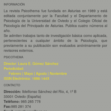
INFORMACIÓN
La revista Psicothema fue fundada en Asturias en 1989 y está
editada conjuntamente por la Facultad y el Departamento de
Psicología de la Universidad de Oviedo y el Colegio Oficial de
Psicología del Principado de Asturias. Publica cuatro números al
año.
Se admiten trabajos tanto de investigación básica como aplicada,
pertenecientes a cualquier ámbito de la Psicología, que
previamente a su publicación son evaluados anónimamente por
revisores externos.
PSICOTHEMA
Director: Laura E. Gómez Sánchez
Periodicidad:
Febrero | Mayo | Agosto | Noviembre
ISSN Electrónico: 1886-144X
CONTACTO
Dirección:
Ildelfonso Sánchez del Río, 4, 1º B
33001 Oviedo (España)
Teléfono:
985 285 778
Fax:
985 281 374