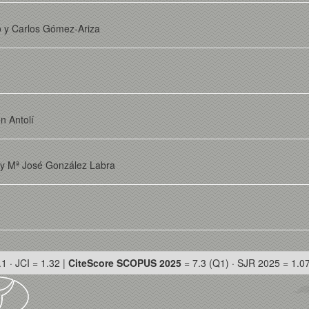
o y Carlos Gómez-Ariza
n Antolí
 y Mª José González Labra
.1 · JCI = 1.32 |
CiteScore SCOPUS 2025
= 7.3 (Q1) · SJR 2025 = 1.0