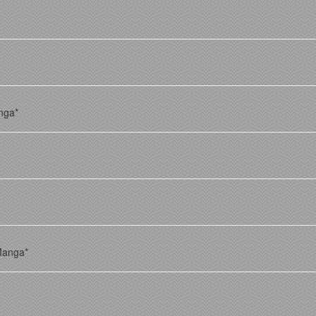
nga*
 Manga*