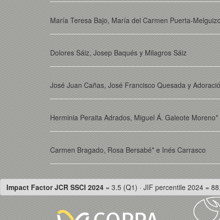
María Teresa Bajo, María del Carmen Puerta-Melguiz
Dolores Sáiz, Josep Baqués y Milagros Sáiz
José Juan Cañas, José Francisco Quesada y Adoració
Herminia Peraita Adrados, Miguel Á. Galeote Moreno*
Carmen Bragado, Rosa Bersabé* e Inés Carrasco
Impact Factor JCR SSCI 2024
= 3.5 (Q1) · JIF percentile 2024 = 88