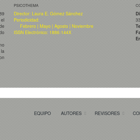
PSICOTHEMA
C
989
Director: Laura E. Gómez Sánchez
Di
el
Periodicidad:
3
de
Febrero | Mayo | Agosto | Noviembre
T
ado
ISSN Electrónico: 1886-144X
F
Em
omo
la
on
EQUIPO
AUTORES
REVISORES
CO