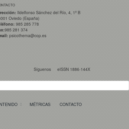
ONTACTO
rección:
Ildelfonso Sánchez del Río, 4, 1º B
3001 Oviedo (España)
eléfono:
985 285 778
ax:
985 281 374
ail:
psicothema@cop.es
Síguenos
eISSN 1886-144X
NTENIDO
MÉTRICAS
CONTACTO