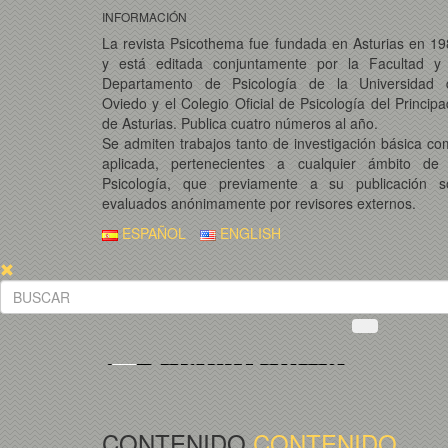
INFORMACIÓN
La revista Psicothema fue fundada en Asturias en 1
y está editada conjuntamente por la Facultad y 
Departamento de Psicología de la Universidad 
Oviedo y el Colegio Oficial de Psicología del Princip
de Asturias. Publica cuatro números al año.
Se admiten trabajos tanto de investigación básica c
aplicada, pertenecientes a cualquier ámbito de 
Psicología, que previamente a su publicación s
evaluados anónimamente por revisores externos.
ESPAÑOL
ENGLISH
CONTENIDO
CONTENIDO