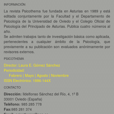
INFORMACIÓN
La revista Psicothema fue fundada en Asturias en 1989 y está
editada conjuntamente por la Facultad y el Departamento de
Psicología de la Universidad de Oviedo y el Colegio Oficial de
Psicología del Principado de Asturias. Publica cuatro números al
año.
Se admiten trabajos tanto de investigación básica como aplicada,
pertenecientes a cualquier ámbito de la Psicología, que
previamente a su publicación son evaluados anónimamente por
revisores externos.
PSICOTHEMA
Director: Laura E. Gómez Sánchez
Periodicidad:
Febrero | Mayo | Agosto | Noviembre
ISSN Electrónico: 1886-144X
CONTACTO
Dirección:
Ildelfonso Sánchez del Río, 4, 1º B
33001 Oviedo (España)
Teléfono:
985 285 778
Fax:
985 281 374