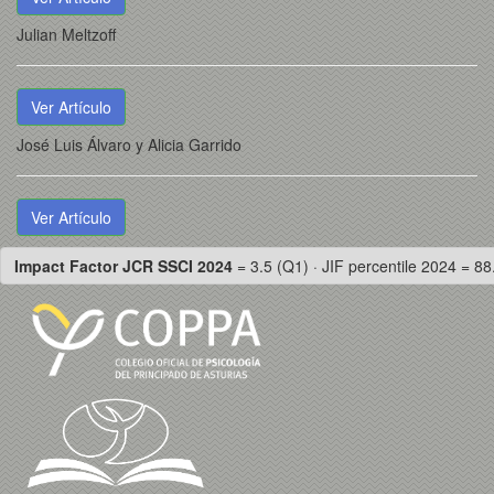
Julian Meltzoff
Ver Artículo
José Luis Álvaro y Alicia Garrido
Ver Artículo
Impact Factor JCR SSCI 2024
= 3.5 (Q1) · JIF percentile 2024 = 88