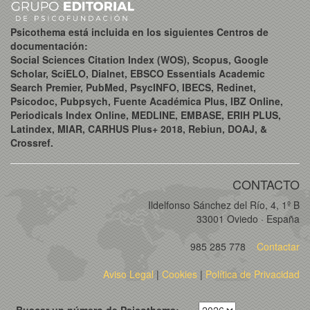
Psicothema está incluida en los siguientes Centros de
documentación:
Social Sciences Citation Index (WOS), Scopus, Google
Scholar, SciELO, Dialnet, EBSCO Essentials Academic
Search Premier, PubMed, PsycINFO, IBECS, Redinet,
Psicodoc, Pubpsych, Fuente Académica Plus, IBZ Online,
Periodicals Index Online, MEDLINE, EMBASE, ERIH PLUS,
Latindex, MIAR, CARHUS Plus+ 2018, Rebiun, DOAJ, &
Crossref.
CONTACTO
Ildelfonso Sánchez del Río, 4, 1º B
33001 Oviedo · España
985 285 778
Contactar
Aviso Legal
|
Cookies
|
Política de Privacidad