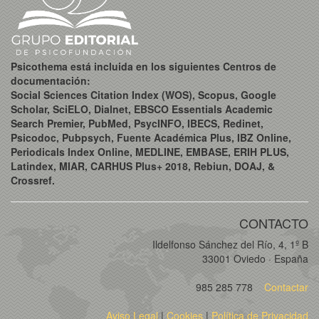
Psicothema está incluida en los siguientes Centros de
documentación:
Social Sciences Citation Index (WOS), Scopus, Google
Scholar, SciELO, Dialnet, EBSCO Essentials Academic
Search Premier, PubMed, PsycINFO, IBECS, Redinet,
Psicodoc, Pubpsych, Fuente Académica Plus, IBZ Online,
Periodicals Index Online, MEDLINE, EMBASE, ERIH PLUS,
Latindex, MIAR, CARHUS Plus+ 2018, Rebiun, DOAJ, &
Crossref.
CONTACTO
Ildelfonso Sánchez del Río, 4, 1º B
33001 Oviedo · España
985 285 778
Contactar
Aviso Legal
|
Cookies
|
Política de Privacidad