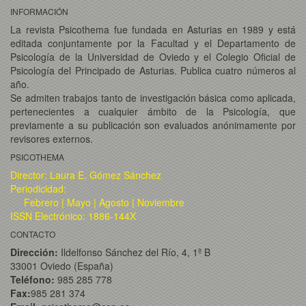
INFORMACIÓN
La revista Psicothema fue fundada en Asturias en 1989 y está
editada conjuntamente por la Facultad y el Departamento de
Psicología de la Universidad de Oviedo y el Colegio Oficial de
Psicología del Principado de Asturias. Publica cuatro números al
año.
Se admiten trabajos tanto de investigación básica como aplicada,
pertenecientes a cualquier ámbito de la Psicología, que
previamente a su publicación son evaluados anónimamente por
revisores externos.
PSICOTHEMA
Director: Laura E. Gómez Sánchez
Periodicidad:
Febrero | Mayo | Agosto | Noviembre
ISSN Electrónico: 1886-144X
CONTACTO
Dirección:
Ildelfonso Sánchez del Río, 4, 1º B
33001 Oviedo (España)
Teléfono:
985 285 778
Fax:
985 281 374