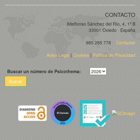
CONTACTO
Ildelfonso Sánchez del Río, 4, 1º B
33001 Oviedo · España
985 285 778
Contactar
Aviso Legal
|
Cookies
|
Política de Privacidad
Buscar un número de Psicothema:
Buscar