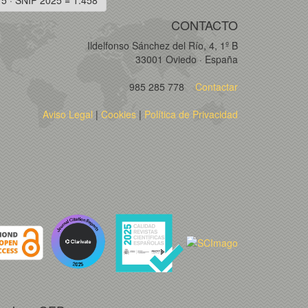
75 · SNIP 2025 = 1.458
CONTACTO
Ildelfonso Sánchez del Río, 4, 1º B
33001 Oviedo · España
985 285 778
Contactar
Aviso Legal
|
Cookies
|
Política de Privacidad