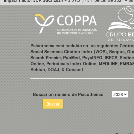
Impact Factor JCR SSCI 2024
= 3.5 (Q1) · JIF percentile 2024 = 88
Psicothema está incluida en los siguientes Centr
Social Sciences Citation Index (WOS), Scopus, Go
Search Premier, PubMed, PsycINFO, IBECS, Redine
Online, Periodicals Index Online, MEDLINE, EMBA
Rebiun, DOAJ, & Crossref.
Buscar un número de Psicothema:
Buscar