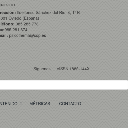
ONTACTO
rección:
Ildelfonso Sánchez del Río, 4, 1º B
3001 Oviedo (España)
eléfono:
985 285 778
ax:
985 281 374
ail:
psicothema@cop.es
Síguenos
eISSN 1886-144X
NTENIDO
MÉTRICAS
CONTACTO