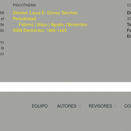
PSICOTHEMA
C
989
Director: Laura E. Gómez Sánchez
Di
el
Periodicidad:
3
de
Febrero | Mayo | Agosto | Noviembre
T
ado
ISSN Electrónico: 1886-144X
F
Em
omo
la
on
EQUIPO
AUTORES
REVISORES
CO