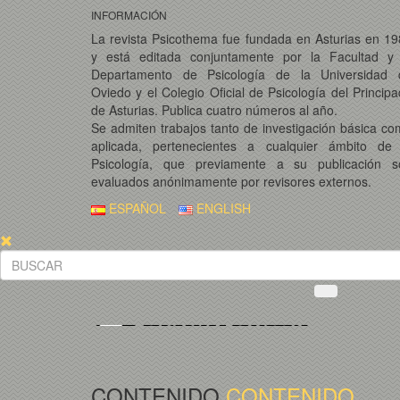
INFORMACIÓN
La revista Psicothema fue fundada en Asturias en 1
y está editada conjuntamente por la Facultad y 
Departamento de Psicología de la Universidad 
Oviedo y el Colegio Oficial de Psicología del Princip
de Asturias. Publica cuatro números al año.
Se admiten trabajos tanto de investigación básica c
aplicada, pertenecientes a cualquier ámbito de 
Psicología, que previamente a su publicación s
evaluados anónimamente por revisores externos.
ESPAÑOL
ENGLISH
CONTENIDO
CONTENIDO