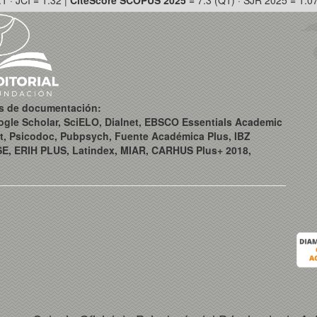
.1 · JCI = 1.32 |
CiteScore SCOPUS 2025
= 7.3 (Q1) · SJR 2025 = 1.0
os de documentación:
ogle Scholar, SciELO, Dialnet, EBSCO Essentials Academic
t, Psicodoc, Pubpsych, Fuente Académica Plus, IBZ
SE, ERIH PLUS, Latindex, MIAR, CARHUS Plus+ 2018,