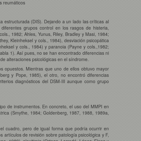
as reumáticos
a estructurada (DIS). Dejando a un lado las críticas al
 diferentes grupos control en los rasgos de histeria,
ols., 1982; Ahles, Yunus, Riley, Bradley y Masi, 1984;
hey, Kleinheksel y cols., 1984), desviación psicopática
inheksel y cols., 1984) y paranoia (Payne y cols.,1982;
tabla 1). Así pues, no se han encontrado diferencias ni
 de alteraciones psicológicas en el síndrome.
ados opuestos. Mientras que uno de ellos obtuvo mayor
berg y Pope, 1985), el otro, no encontró diferencias
riterios diagnósticos del DSM-III aunque como grupo
tipo de instrumentos. En concreto, el uso del MMPI en
átrica (Smythe, 1984; Goldenberg, 1987, 1988, 1989a,
el cuadro, pero de igual forma que podría ocurrir en
artículos de revisión sobre patología psicológica y F,
e, 1989), alexitimia (Ortega, Larrodé, López, Elena y