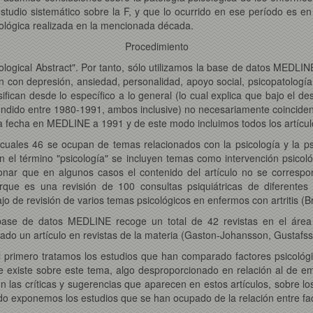
studio sistemático sobre la F, y que lo ocurrido en ese período es en
sicológica realizada en la mencionada década.
Procedimiento
hological Abstract". Por tanto, sólo utilizamos la base de datos MED
ión con depresión, ansiedad, personalidad, apoyo social, psicopatología,
ifican desde lo específico a lo general (lo cual explica que bajo el de
ndido entre 1980-1991, ambos inclusive) no necesariamente coinciden c
 la fecha en MEDLINE a 1991 y de este modo incluimos todos los artícu
uales 46 se ocupan de temas relacionados con la psicología y la psi
n el término "psicología" se incluyen temas como intervención psicol
r que en algunos casos el contenido del artículo no se corresponde
que es una revisión de 100 consultas psiquiátricas de diferente
jo de revisión de varios temas psicológicos en enfermos con artritis (B
base de datos MEDLINE recoge un total de 42 revistas en el área 
do un artículo en revistas de la materia (Gaston-Johansson, Gustafss
 primero tratamos los estudios que han comparado factores psicológi
ue existe sobre este tema, algo desproporcionado en relación al de e
las críticas y sugerencias que aparecen en estos artículos, sobre los
do exponemos los estudios que se han ocupado de la relación entre fact