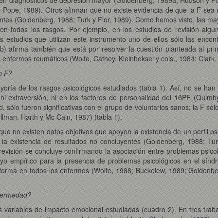
 Pope, 1989). Otros afirman que no existe evidencia de que la F sea 
entes (Goldenberg, 1988; Turk y Flor, 1989). Como hemos visto, las m
i en todos los rasgos. Por ejemplo, en los estudios de revisión alg
 estudios que utilizan este instrumento uno de ellos sólo las encon
) afirma también que está por resolver la cuestión planteada al prin
 enfermos reumáticos (Wolfe, Cathey, Kleinheksel y cols., 1984; Clark,
n F?
ayoría de los rasgos psicológicos estudiados (tabla 1). Así, no se han
ni extraversión, ni en los factores de personalidad del 16PF (Quimb
d, sólo fueron significativas con el grupo de voluntarios sanos; la F só
llman, Harth y Mc Cain, 1987) (tabla 1).
ue no existen datos objetivos que apoyen la existencia de un perfil ps
la existencia de resultados no concluyentes (Goldenberg, 1988; Tur
evisión se concluye confirmando la asociación entre problemas psico
poyo empírico para la presencia de problemas psicológicos en el sínd
 forma en todos los enfermos (Wolfe, 1988; Buckelew, 1989; Goldenbe
nfermedad?
 variables de impacto emocional estudiadas (cuadro 2). En tres trabaj