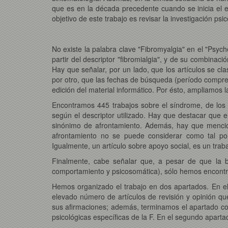
que es en la década precedente cuando se inicia el e
objetivo de este trabajo es revisar la investigación p
No existe la palabra clave "Fibromyalgia" en el "Psyc
partir del descriptor "fibromialgia", y de su combinac
Hay que señalar, por un lado, que los artículos se clas
por otro, que las fechas de búsqueda (período compre
edición del material informático. Por ésto, ampliamos
Encontramos 445 trabajos sobre el síndrome, de los c
según el descriptor utilizado. Hay que destacar que e
sinónimo de afrontamiento. Además, hay que menciona
afrontamiento no se puede considerar como tal por
Igualmente, un artículo sobre apoyo social, es un traba
Finalmente, cabe señalar que, a pesar de que la 
comportamiento y psicosomática), sólo hemos encontra
Hemos organizado el trabajo en dos apartados. En el
elevado número de artículos de revisión y opinión q
sus afirmaciones; además, terminamos el apartado con 
psicológicas específicas de la F. En el segundo aparta