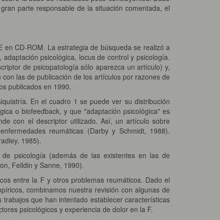
 gran parte responsable de la situación comentada, el
LINE en CD-ROM. La estrategia de búsqueda se realizó a
 adaptación psicológica, locus de control y psicología.
scriptor de psicopatología sólo aparezca un artículo) y,
on las de publicación de los artículos por razones de
los publicados en 1990.
quiatría. En el cuadro 1 se puede ver su distribución
ógica o biofeedback, y que "adaptación psicológica" es
 con el descriptor utilizado. Así, un artículo sobre
s enfermedades reumáticas (Darby y Schmidt, 1988).
radley, 1985).
de psicología (además de las existentes en las de
on, Felldin y Sanne, 1990).
cos entre la F y otros problemas reumáticos. Dado el
mpíricos, combinamos nuestra revisión con algunas de
 trabajos que han intentado establecer características
ores psicológicos y experiencia de dolor en la F.