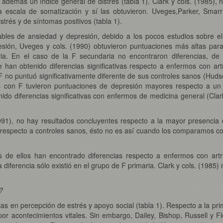
demás un índice general de distrés (tabla 1). Clark y cols. (1985), 
la escala de somatización y sí las obtuvieron. Uveges,Parker, Smarr
strés y de síntomas positivos (tabla 1).
riables de ansiedad y depresión, debido a los pocos estudios sobre 
sión, Uveges y cols. (1990) obtuvieron puntuaciones más altas para
ria. En el caso de la F secundaria no encontraron diferencias, de
 han obtenido diferencias significativas respecto a enfermos con artri
F no puntuó significativamente diferente de sus controles sanos (Hudso
rmos con F tuvieron puntuaciones de depresión mayores respecto a u
o diferencias significativas con enfermos de medicina general (Clark
1991), no hay resultados concluyentes respecto a la mayor presenci
 respecto a controles sanos, ésto no es así cuando los comparamos c
 de ellos han encontrado diferencias respecto a enfermos con artrit
 la diferencia sólo existió en el grupo de F primaria. Clark y cols. (19
?
as en percepción de estrés y apoyo social (tabla 1). Respecto a la pr
or acontecimientos vitales. Sin embargo, Dailey, Bishop, Russell y Fl