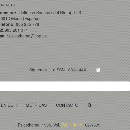
ONTACTO
rección:
Ildelfonso Sánchez del Río, 4, 1º B
3001 Oviedo (España)
eléfono:
985 285 778
ax:
985 281 374
ail:
psicothema@cop.es
Síguenos
eISSN 1886-144X
TENIDO
MÉTRICAS
CONTACTO
Psicothema, 1995. Vol.
Vol. 7 (nº 3).
627-639