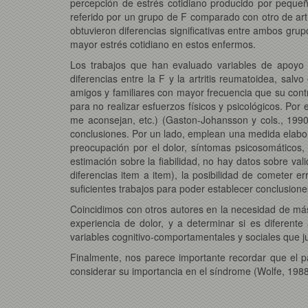
percepción de estrés cotidiano producido por pequeñ
referido por un grupo de F comparado con otro de art
obtuvieron diferencias significativas entre ambos grupo
mayor estrés cotidiano en estos enfermos.
Los trabajos que han evaluado variables de apoyo s
diferencias entre la F y la artritis reumatoidea, sa
amigos y familiares con mayor frecuencia que su cont
para no realizar esfuerzos físicos y psicológicos. Po
me aconsejan, etc.) (Gaston-Johansson y cols., 1990).
conclusiones. Por un lado, emplean una medida elabor
preocupación por el dolor, síntomas psicosomáticos, 
estimación sobre la fiabilidad, no hay datos sobre val
diferencias item a item), la posibilidad de cometer e
suficientes trabajos para poder establecer conclusione
Coincidimos con otros autores en la necesidad de más e
experiencia de dolor, y a determinar si es diferen
variables cognitivo-comportamentales y sociales que ju
Finalmente, nos parece importante recordar que el p
considerar su importancia en el síndrome (Wolfe, 1988)