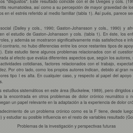
os "disgustos". Este resultado coincide con el de Uveges y cols. (1
ritis reumatoidea, así como a su percepción de mayor gravedad de los
s en el estrés referido al medio familiar (tabla 1). Así pués, parece s
ocial (Dailey y cols., 1990; Gaston-Johansson y cols., 1990) y af
lvo en el estudio de Gaston-Johansson y cols. (tabla 1). En éste, los
roles, y además se mostraron significativamente más satisfechos e in
r el contrario, no hubo diferencias entre los once restantes tipos de 
 Este estudio tiene algunos problemas relacionados con el cuestionari
ada al efecto que evalúa diferentes aspectos que, según los autores, 
actividades cotidianas, factores relacionados con el trabajo, expecta
idez. Por otro lado, como los propios autores indican, debido al gran n
rrores tipo I es alta. En cualquier caso, y respecto al papel del apoy
s.
studios sistemáticos en este área (Buckelew, 1989), pero dirigidos a 
te a la encontrada en otros problemas de dolor crónico reumático o 
egan un papel relevante en la adaptación a la experiencia de dolor cró
adecimiento de un problema crónico como es la F tiene, desde luego,
 y estudiar su posible influencia en el resto de variables resultado (G
Problemas de la investigación y perspectivas futuras