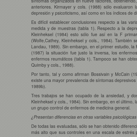
síntomas organizados en nueve factores, obteniendo, a
anteriores. Kirmayer y cols. (1988) sólo evaluaron 
depresión y psicoticismo, así como en los índices de di
Es difícil establecer conclusiones respecto a las va
medida y de muestras (tabla 1). Respecto a la depre
Kleinheksel (1984) esto sólo fue así en la F prima
(Wolfe,Cathey, Kleinheksel y cols., 1984). También se
Landau, 1989). Sin embargo, en el primer estudio, la 
(1987) la situación fue justo la inversa, los enfe
enfermos reumáticos (tabla 1). Tampoco se han obtenid
Quimby y cols., 1988).
Por tanto, tal y como afirman Bossivain y McCain (
existe una mayor prevalencia de síntomas depresivos
1989b).
Tres trabajos se han ocupado de la ansiedad, y dos
Kleinheksel y cols., 1984). Sin embargo, en el último,
un grupo control de enfermos de medicina general.
¿Presentan diferencias en otras variables psicológicas
De todas las evaluadas, sólo se han obtenido diferenci
más alto que sus controles en una escala de estrés p