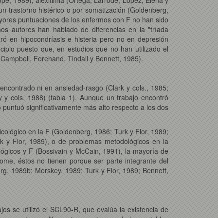
un trastorno histérico o por somatización (Goldenberg,
ayores puntuaciones de los enfermos con F no han sido
unos autores han hablado de diferencias en la "tríada
tró en hipocondríasis e histeria pero no en depresión
cipio puesto que, en estudios que no han utilizado el
 Campbell, Forehand, Tindall y Bennett, 1985).
 encontrado ni en ansiedad-rasgo (Clark y cols., 1985;
y y cols, 1988) (tabla 1). Aunque un trabajo encontró
lo puntuó significativamente más alto respecto a los dos
icológico en la F (Goldenberg, 1986; Turk y Flor, 1989;
k y Flor, 1989), o de problemas metodológicos en la
lógicos y F (Bossivain y McCain, 1991), la mayoría de
rome, éstos no tienen porque ser parte integrante del
rg, 1989b; Merskey, 1989; Turk y Flor, 1989; Bennett,
os se utilizó el SCL90-R, que evalúa la existencia de