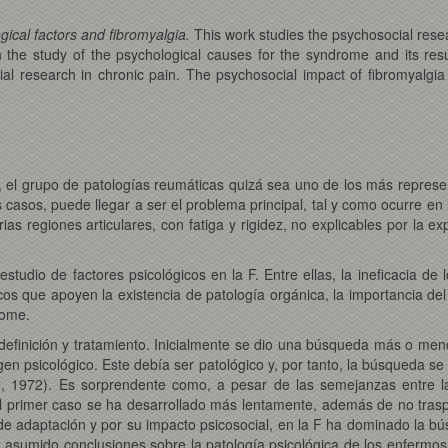
gical factors and fibromyalgia.
This work studies the psychosocial rese
 the study of the psychological causes for the syndrome and its resu
al research in chronic pain. The psychosocial impact of fibromyalgia a
 el grupo de patologías reumáticas quizá sea uno de los más represent
sos, puede llegar a ser el problema principal, tal y como ocurre en 
ias regiones articulares, con fatiga y rigidez, no explicables por la e
 estudio de factores psicológicos en la F. Entre ellas, la ineficacia d
cos que apoyen la existencia de patología orgánica, la importancia de
rome.
definición y tratamiento. Inicialmente se dio una búsqueda más o me
igen psicológico. Este debía ser patológico y, por tanto, la búsqueda s
he, 1972). Es sorprendente como, a pesar de las semejanzas entre l
 el primer caso se ha desarrollado más lentamente, además de no tras
de adaptación y por su impacto psicosocial, en la F ha dominado la b
an asumido conclusiones sobre la patología psicológica de los enfermo