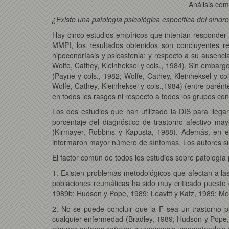
Análisis com
¿Existe una patología psicológica específica del sínd
Hay cinco estudios empíricos que intentan responder a 
MMPI, los resultados obtenidos son concluyentes resp
hipocondríasis y psicastenia; y respecto a su ausenci
Wolfe, Cathey, Kleinheksel y cols., 1984). Sin embargo
(Payne y cols., 1982; Wolfe, Cathey, Kleinheksel y col
Wolfe, Cathey, Kleinheksel y cols.,1984) (entre parént
en todos los rasgos ni respecto a todos los grupos con
Los dos estudios que han utilizado la DIS para llega
porcentaje del diagnóstico de trastorno afectivo ma
(Kirmayer, Robbins y Kapusta, 1988). Además, en el
informaron mayor número de síntomas. Los autores sugi
El factor común de todos los estudios sobre patología 
1. Existen problemas metodológicos que afectan a las
poblaciones reumáticas ha sido muy criticado puesto
1989b; Hudson y Pope, 1989; Leavitt y Katz, 1989; Mer
2. No se puede concluir que la F sea un trastorno p
cualquier enfermedad (Bradley, 1989; Hudson y Pope, 1
algunos autores señalan su presencia, concretandola 