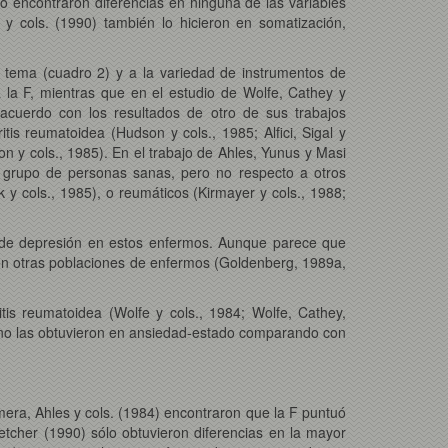
no encontraron diferencias en ninguna de las variables
 y cols. (1990) también lo hicieron en somatización,
el tema (cuadro 2) y a la variedad de instrumentos de
 la F, mientras que en el estudio de Wolfe, Cathey y
 acuerdo con los resultados de otro de sus trabajos
tis reumatoidea (Hudson y cols., 1985; Alfici, Sigal y
n y cols., 1985). En el trabajo de Ahles, Yunus y Masi
n grupo de personas sanas, pero no respecto a otros
 y cols., 1985), o reumáticos (Kirmayer y cols., 1988;
a de depresión en estos enfermos. Aunque parece que
on otras poblaciones de enfermos (Goldenberg, 1989a,
is reumatoidea (Wolfe y cols., 1984; Wolfe, Cathey,
85) no las obtuvieron en ansiedad-estado comparando con
imera, Ahles y cols. (1984) encontraron que la F puntuó
etcher (1990) sólo obtuvieron diferencias en la mayor