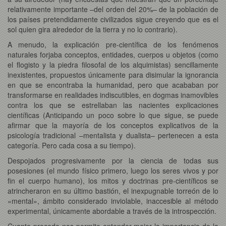
relativamente importante –del orden del 20%– de la población de
los países pretendidamente civilizados sigue creyendo que es el
sol quien gira alrededor de la tierra y no lo contrario).
A menudo, la explicación pre-científica de los fenómenos
naturales forjaba conceptos, entidades, cuerpos u objetos (como
el flogisto y la piedra filosofal de los alquimistas) sencillamente
inexistentes, propuestos únicamente para disimular la ignorancia
en que se encontraba la humanidad, pero que acababan por
transformarse en realidades indiscutibles, en dogmas inamovibles
contra los que se estrellaban las nacientes explicaciones
científicas (Anticipando un poco sobre lo que sigue, se puede
afirmar que la mayoría de los conceptos explicativos de la
psicología tradicional –mentalista y dualista– pertenecen a esta
categoría. Pero cada cosa a su tiempo).
Despojados progresivamente por la ciencia de todas sus
posesiones (el mundo físico primero, luego los seres vivos y por
fin el cuerpo humano), los mitos y doctrinas pre-científicos se
atrincheraron en su último bastión, el inexpugnable torreón de lo
«mental», ámbito considerado inviolable, inaccesible al método
experimental, únicamente abordable a través de la introspección.
Cuanto precede nos permite entender mejor la importancia de la