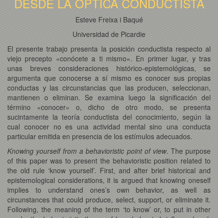
DESDE LA ÓPTICA CONDUCTISTA
Esteve Freixa i Baqué
Universidad de Picardie
El presente trabajo presenta la posición conductista respecto al
viejo precepto «conócete a ti mismo». En primer lugar, y tras
unas breves consideraciones histórico-epistemológicas, se
argumenta que conocerse a sí mismo es conocer sus propias
conductas y las circunstancias que las producen, seleccionan,
mantienen o eliminan. Se examina luego la significación del
término «conocer» o, dicho de otro modo, se presenta
sucintamente la teoría conductista del conocimiento, según la
cual conocer no es una actividad mental sino una conducta
particular emitida en presencia de los estímulos adecuados.
Knowing yourself from a behavioristic point of view
. The purpose
of this paper was to present the behavioristic position related to
the old rule ‘know yourself’. First, and after brief historical and
epistemological considerations, it is argued that knowing oneself
implies to understand ones’s own behavior, as well as
circunstances that could produce, select, support, or eliminate it.
Following, the meaning of the term ‘to know’ or, to put in other