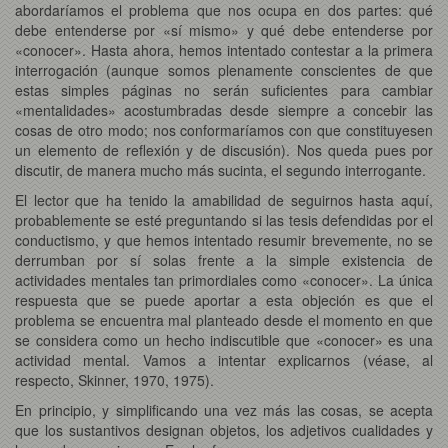
abordaríamos el problema que nos ocupa en dos partes: qué
debe entenderse por «sí mismo» y qué debe entenderse por
«conocer». Hasta ahora, hemos intentado contestar a la primera
interrogación (aunque somos plenamente conscientes de que
estas simples páginas no serán suficientes para cambiar
«mentalidades» acostumbradas desde siempre a concebir las
cosas de otro modo; nos conformaríamos con que constituyesen
un elemento de reflexión y de discusión). Nos queda pues por
discutir, de manera mucho más sucinta, el segundo interrogante.
El lector que ha tenido la amabilidad de seguirnos hasta aquí,
probablemente se esté preguntando si las tesis defendidas por el
conductismo, y que hemos intentado resumir brevemente, no se
derrumban por sí solas frente a la simple existencia de
actividades mentales tan primordiales como «conocer». La única
respuesta que se puede aportar a esta objeción es que el
problema se encuentra mal planteado desde el momento en que
se considera como un hecho indiscutible que «conocer» es una
actividad mental. Vamos a intentar explicarnos (véase, al
respecto, Skinner, 1970, 1975).
En principio, y simplificando una vez más las cosas, se acepta
que los sustantivos designan objetos, los adjetivos cualidades y