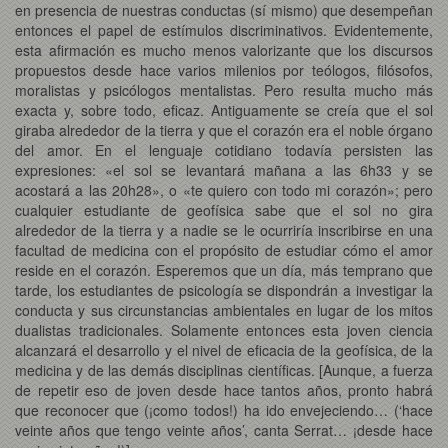
en presencia de nuestras conductas (sí mismo) que desempeñan
entonces el papel de estímulos discriminativos. Evidentemente,
esta afirmación es mucho menos valorizante que los discursos
propuestos desde hace varios milenios por teólogos, filósofos,
moralistas y psicólogos mentalistas. Pero resulta mucho más
exacta y, sobre todo, eficaz. Antiguamente se creía que el sol
giraba alrededor de la tierra y que el corazón era el noble órgano
del amor. En el lenguaje cotidiano todavía persisten las
expresiones: «el sol se levantará mañana a las 6h33 y se
acostará a las 20h28», o «te quiero con todo mi corazón»; pero
cualquier estudiante de geofísica sabe que el sol no gira
alrededor de la tierra y a nadie se le ocurriría inscribirse en una
facultad de medicina con el propósito de estudiar cómo el amor
reside en el corazón. Esperemos que un día, más temprano que
tarde, los estudiantes de psicología se dispondrán a investigar la
conducta y sus circunstancias ambientales en lugar de los mitos
dualistas tradicionales. Solamente entonces esta joven ciencia
alcanzará el desarrollo y el nivel de eficacia de la geofísica, de la
medicina y de las demás disciplinas científicas. [Aunque, a fuerza
de repetir eso de joven desde hace tantos años, pronto habrá
que reconocer que (¡como todos!) ha ido envejeciendo… (‘hace
veinte años que tengo veinte años’, canta Serrat… ¡desde hace