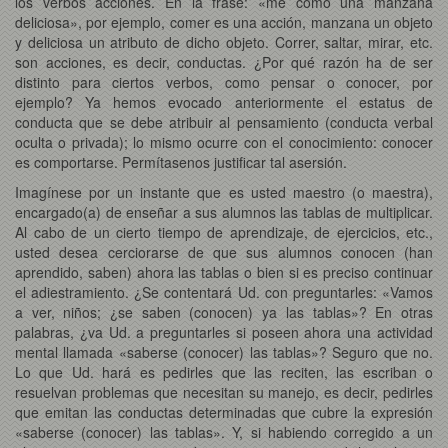
los verbos acciones. En la frase: «me como una manzana
deliciosa», por ejemplo, comer es una acción, manzana un objeto
y deliciosa un atributo de dicho objeto. Correr, saltar, mirar, etc.
son acciones, es decir, conductas. ¿Por qué razón ha de ser
distinto para ciertos verbos, como pensar o conocer, por
ejemplo? Ya hemos evocado anteriormente el estatus de
conducta que se debe atribuir al pensamiento (conducta verbal
oculta o privada); lo mismo ocurre con el conocimiento: conocer
es comportarse. Permítasenos justificar tal asersión.
Imagínese por un instante que es usted maestro (o maestra),
encargado(a) de enseñar a sus alumnos las tablas de multiplicar.
Al cabo de un cierto tiempo de aprendizaje, de ejercicios, etc.,
usted desea cerciorarse de que sus alumnos conocen (han
aprendido, saben) ahora las tablas o bien si es preciso continuar
el adiestramiento. ¿Se contentará Ud. con preguntarles: «Vamos
a ver, niños; ¿se saben (conocen) ya las tablas»? En otras
palabras, ¿va Ud. a preguntarles si poseen ahora una actividad
mental llamada «saberse (conocer) las tablas»? Seguro que no.
Lo que Ud. hará es pedirles que las reciten, las escriban o
resuelvan problemas que necesitan su manejo, es decir, pedirles
que emitan las conductas determinadas que cubre la expresión
«saberse (conocer) las tablas». Y, si habiendo corregido a un