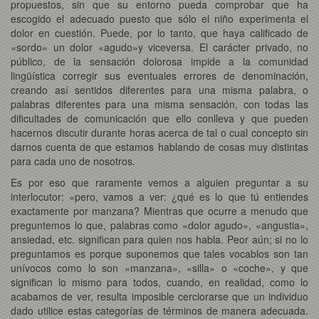
propuestos, sin que su entorno pueda comprobar que ha
escogido el adecuado puesto que sólo el niño experimenta el
dolor en cuestión. Puede, por lo tanto, que haya calificado de
«sordo» un dolor «agudo»y viceversa. El carácter privado, no
público, de la sensación dolorosa impide a la comunidad
lingüística corregir sus eventuales errores de denominación,
creando así sentidos diferentes para una misma palabra, o
palabras diferentes para una misma sensación, con todas las
dificultades de comunicación que ello conlleva y que pueden
hacernos discutir durante horas acerca de tal o cual concepto sin
darnos cuenta de que estamos hablando de cosas muy distintas
para cada uno de nosotros.
Es por eso que raramente vemos a alguien preguntar a su
interlocutor: «pero, vamos a ver: ¿qué es lo que tú entiendes
exactamente por manzana? Mientras que ocurre a menudo que
preguntemos lo que, palabras como «dolor agudo», «angustia»,
ansiedad, etc. significan para quien nos habla. Peor aún; si no lo
preguntamos es porque suponemos que tales vocablos son tan
unívocos como lo son «manzana», «silla» o «coche», y que
significan lo mismo para todos, cuando, en realidad, como lo
acabamos de ver, resulta imposible cerciorarse que un individuo
dado utilice estas categorías de términos de manera adecuada.