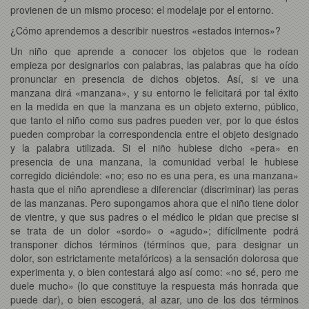
provienen de un mismo proceso: el modelaje por el entorno.
¿Cómo aprendemos a describir nuestros «estados internos»?
Un niño que aprende a conocer los objetos que le rodean
empieza por designarlos con palabras, las palabras que ha oído
pronunciar en presencia de dichos objetos. Así, si ve una
manzana dirá «manzana», y su entorno le felicitará por tal éxito
en la medida en que la manzana es un objeto externo, público,
que tanto el niño como sus padres pueden ver, por lo que éstos
pueden comprobar la correspondencia entre el objeto designado
y la palabra utilizada. Si el niño hubiese dicho «pera» en
presencia de una manzana, la comunidad verbal le hubiese
corregido diciéndole: «no; eso no es una pera, es una manzana»
hasta que el niño aprendiese a diferenciar (discriminar) las peras
de las manzanas. Pero supongamos ahora que el niño tiene dolor
de vientre, y que sus padres o el médico le pidan que precise si
se trata de un dolor «sordo» o «agudo»; difícilmente podrá
transponer dichos términos (términos que, para designar un
dolor, son estrictamente metafóricos) a la sensación dolorosa que
experimenta y, o bien contestará algo así como: «no sé, pero me
duele mucho» (lo que constituye la respuesta más honrada que
puede dar), o bien escogerá, al azar, uno de los dos términos