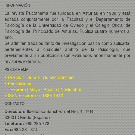
INFORMACIÓN
La revista Psicothema fue fundada en Asturias en 1989 y está
editada conjuntamente por la Facultad y el Departamento de
Psicología de la Universidad de Oviedo y el Colegio Oficial de
Psicología del Principado de Asturias. Publica cuatro números al
año.
Se admiten trabajos tanto de investigación básica como aplicada,
pertenecientes a cualquier ámbito de la Psicología, que
previamente a su publicación son evaluados anónimamente por
revisores externos.
PSICOTHEMA
Director: Laura E. Gómez Sánchez
Periodicidad:
Febrero | Mayo | Agosto | Noviembre
ISSN Electrónico: 1886-144X
CONTACTO
Dirección:
Ildelfonso Sánchez del Río, 4, 1º B
33001 Oviedo (España)
Teléfono:
985 285 778
Fax:
985 281 374