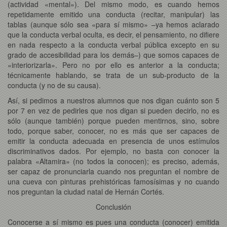
(actividad «mental»). Del mismo modo, es cuando hemos
repetidamente emitido una conducta (recitar, manipular) las
tablas (aunque sólo sea «para sí mismo» –ya hemos aclarado
que la conducta verbal oculta, es decir, el pensamiento, no difiere
en nada respecto a la conducta verbal pública excepto en su
grado de accesibilidad para los demás–) que somos capaces de
«interiorizarla». Pero no por ello es anterior a la conducta;
técnicamente hablando, se trata de un sub-producto de la
conducta (y no de su causa).
Así, si pedimos a nuestros alumnos que nos digan cuánto son 5
por 7 en vez de pedirles que nos digan si pueden decirlo, no es
sólo (aunque también) porque pueden mentirnos, sino, sobre
todo, porque saber, conocer, no es más que ser capaces de
emitir la conducta adecuada en presencia de unos estímulos
discriminativos dados. Por ejemplo, no basta con conocer la
palabra «Altamira» (no todos la conocen); es preciso, además,
ser capaz de pronunciarla cuando nos preguntan el nombre de
una cueva con pinturas prehistóricas famosísimas y no cuando
nos preguntan la ciudad natal de Hernán Cortés.
Conclusión
Conocerse a sí mismo es pues una conducta (conocer) emitida