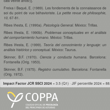
casi veinte años!)].
Freixa i Baqué, E. (1989). Les fondements de la connaissance de
soi du point de vue béhavioriste.
La petite revue de philosophie,
10,
67-81.
Ribes Iñesta, E. (1990a).
Psicología General.
México: Trillas.
Ribes Iñesta, E. 1990b).
Problemas conceptuales en el análisis
del comportamiento humano.
México: Trillas.
Ribes Iñesta, E. (1999).
Teoría del conocimiento y lenguaje: un
análisis histórico y conceptual.
México: Taurus.
Skinner, B.F. (1970).
Ciencia y conducta humana.
Barcelona:
Fontanella (Orig. 1953).
Skinner, B.F. (1975).
Registro cumulativo.
Barcelona: Fontanella
(Orig. 1972).
Impact Factor JCR SSCI 2024
= 3.5 (Q1) · JIF percentile 2024 = 88