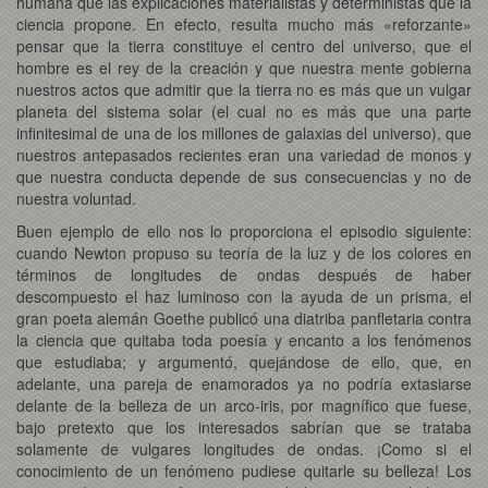
humana que las explicaciones materialistas y deterministas que la
ciencia propone. En efecto, resulta mucho más «reforzante»
pensar que la tierra constituye el centro del universo, que el
hombre es el rey de la creación y que nuestra mente gobierna
nuestros actos que admitir que la tierra no es más que un vulgar
planeta del sistema solar (el cual no es más que una parte
infinitesimal de una de los millones de galaxias del universo), que
nuestros antepasados recientes eran una variedad de monos y
que nuestra conducta depende de sus consecuencias y no de
nuestra voluntad.
Buen ejemplo de ello nos lo proporciona el episodio siguiente:
cuando Newton propuso su teoría de la luz y de los colores en
términos de longitudes de ondas después de haber
descompuesto el haz luminoso con la ayuda de un prisma, el
gran poeta alemán Goethe publicó una diatriba panfletaria contra
la ciencia que quitaba toda poesía y encanto a los fenómenos
que estudiaba; y argumentó, quejándose de ello, que, en
adelante, una pareja de enamorados ya no podría extasiarse
delante de la belleza de un arco-iris, por magnífico que fuese,
bajo pretexto que los interesados sabrían que se trataba
solamente de vulgares longitudes de ondas. ¡Como si el
conocimiento de un fenómeno pudiese quitarle su belleza! Los