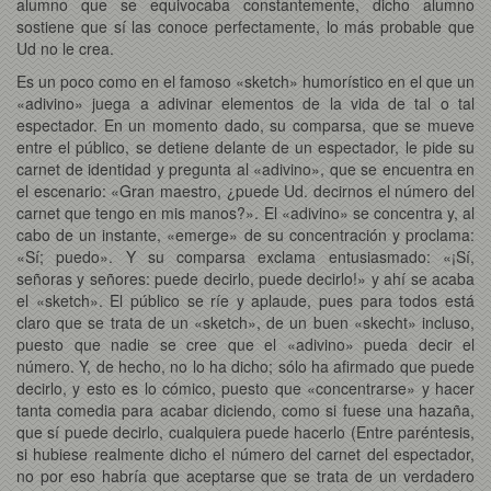
alumno que se equivocaba constantemente, dicho alumno
sostiene que sí las conoce perfectamente, lo más probable que
Ud no le crea.
Es un poco como en el famoso «sketch» humorístico en el que un
«adivino» juega a adivinar elementos de la vida de tal o tal
espectador. En un momento dado, su comparsa, que se mueve
entre el público, se detiene delante de un espectador, le pide su
carnet de identidad y pregunta al «adivino», que se encuentra en
el escenario: «Gran maestro, ¿puede Ud. decirnos el número del
carnet que tengo en mis manos?». El «adivino» se concentra y, al
cabo de un instante, «emerge» de su concentración y proclama:
«Sí; puedo». Y su comparsa exclama entusiasmado: «¡Sí,
señoras y señores: puede decirlo, puede decirlo!» y ahí se acaba
el «sketch». El público se ríe y aplaude, pues para todos está
claro que se trata de un «sketch», de un buen «skecht» incluso,
puesto que nadie se cree que el «adivino» pueda decir el
número. Y, de hecho, no lo ha dicho; sólo ha afirmado que puede
decirlo, y esto es lo cómico, puesto que «concentrarse» y hacer
tanta comedia para acabar diciendo, como si fuese una hazaña,
que sí puede decirlo, cualquiera puede hacerlo (Entre paréntesis,
si hubiese realmente dicho el número del carnet del espectador,
no por eso habría que aceptarse que se trata de un verdadero