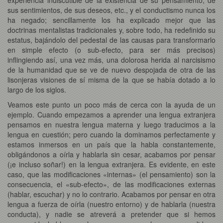
sus sentimientos, de sus deseos, etc., y el conductismo nunca los
ha negado; sencillamente los ha explicado mejor que las
doctrinas mentalistas tradicionales y, sobre todo, ha redefinido su
estatus, bajándolo del pedestal de las causas para transformarlo
en simple efecto (o sub-efecto, para ser más precisos)
inflingiendo así, una vez más, una dolorosa herida al narcisismo
de la humanidad que se ve de nuevo despojada de otra de las
lisonjeras visiones de sí misma de la que se había dotado a lo
largo de los siglos.
Veamos este punto un poco más de cerca con la ayuda de un
ejemplo. Cuando empezamos a aprender una lengua extranjera
pensamos en nuestra lengua materna y luego traducimos a la
lengua en cuestión; pero cuando la dominamos perfectamente y
estamos inmersos en un país que la habla constantemente,
obligándonos a oírla y hablarla sin cesar, acabamos por pensar
(¡e incluso soñar!) en la lengua extranjera. Es evidente, en este
caso, que las modificaciones «internas» (el pensamiento) son la
consecuencia, el «sub-efecto», de las modificaciones externas
(hablar, escuchar) y no lo contrario. Acabamos por pensar en otra
lengua a fuerza de oírla (nuestro entorno) y de hablarla (nuestra
conducta), y nadie se atreverá a pretender que si hemos