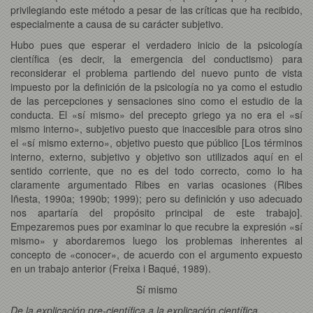
privilegiando este método a pesar de las críticas que ha recibido,
especialmente a causa de su carácter subjetivo.
Hubo pues que esperar el verdadero inicio de la psicología
científica (es decir, la emergencia del conductismo) para
reconsiderar el problema partiendo del nuevo punto de vista
impuesto por la definición de la psicología no ya como el estudio
de las percepciones y sensaciones sino como el estudio de la
conducta. El «sí mismo» del precepto griego ya no era el «sí
mismo interno», subjetivo puesto que inaccesible para otros sino
el «sí mismo externo», objetivo puesto que público [Los términos
interno, externo, subjetivo y objetivo son utilizados aquí en el
sentido corriente, que no es del todo correcto, como lo ha
claramente argumentado Ribes en varias ocasiones (Ribes
Iñesta, 1990a; 1990b; 1999); pero su definición y uso adecuado
nos apartaría del propósito principal de este trabajo].
Empezaremos pues por examinar lo que recubre la expresión «sí
mismo» y abordaremos luego los problemas inherentes al
concepto de «conocer», de acuerdo con el argumento expuesto
en un trabajo anterior (Freixa i Baqué, 1989).
Sí mismo
De la explicación pre-científica a la explicación científica