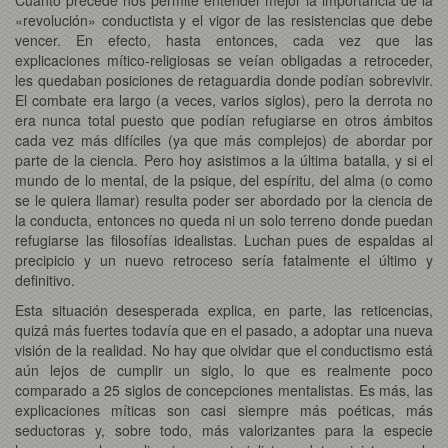
«revolución» conductista y el vigor de las resistencias que debe
vencer. En efecto, hasta entonces, cada vez que las
explicaciones mítico-religiosas se veían obligadas a retroceder,
les quedaban posiciones de retaguardia donde podían sobrevivir.
El combate era largo (a veces, varios siglos), pero la derrota no
era nunca total puesto que podían refugiarse en otros ámbitos
cada vez más difíciles (ya que más complejos) de abordar por
parte de la ciencia. Pero hoy asistimos a la última batalla, y si el
mundo de lo mental, de la psique, del espíritu, del alma (o como
se le quiera llamar) resulta poder ser abordado por la ciencia de
la conducta, entonces no queda ni un solo terreno donde puedan
refugiarse las filosofías idealistas. Luchan pues de espaldas al
precipicio y un nuevo retroceso sería fatalmente el último y
definitivo.
Esta situación desesperada explica, en parte, las reticencias,
quizá más fuertes todavía que en el pasado, a adoptar una nueva
visión de la realidad. No hay que olvidar que el conductismo está
aún lejos de cumplir un siglo, lo que es realmente poco
comparado a 25 siglos de concepciones mentalistas. Es más, las
explicaciones míticas son casi siempre más poéticas, más
seductoras y, sobre todo, más valorizantes para la especie