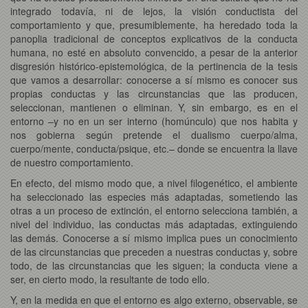
integrado todavía, ni de lejos, la visión conductista del
comportamiento y que, presumiblemente, ha heredado toda la
panoplia tradicional de conceptos explicativos de la conducta
humana, no esté en absoluto convencido, a pesar de la anterior
disgresión histórico-epistemológica, de la pertinencia de la tesis
que vamos a desarrollar: conocerse a sí mismo es conocer sus
propias conductas y las circunstancias que las producen,
seleccionan, mantienen o eliminan. Y, sin embargo, es en el
entorno –y no en un ser interno (homúnculo) que nos habita y
nos gobierna según pretende el dualismo cuerpo/alma,
cuerpo/mente, conducta/psique, etc.– donde se encuentra la llave
de nuestro comportamiento.
En efecto, del mismo modo que, a nivel filogenético, el ambiente
ha seleccionado las especies más adaptadas, sometiendo las
otras a un proceso de extinción, el entorno selecciona también, a
nivel del individuo, las conductas más adaptadas, extinguiendo
las demás. Conocerse a sí mismo implica pues un conocimiento
de las circunstancias que preceden a nuestras conductas y, sobre
todo, de las circunstancias que les siguen; la conducta viene a
ser, en cierto modo, la resultante de todo ello.
Y, en la medida en que el entorno es algo externo, observable, se