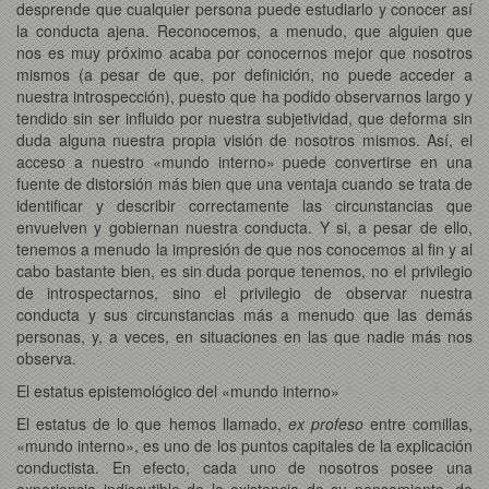
desprende que cualquier persona puede estudiarlo y conocer así
la conducta ajena. Reconocemos, a menudo, que alguien que
nos es muy próximo acaba por conocernos mejor que nosotros
mismos (a pesar de que, por definición, no puede acceder a
nuestra introspección), puesto que ha podido observarnos largo y
tendido sin ser influido por nuestra subjetividad, que deforma sin
duda alguna nuestra propia visión de nosotros mismos. Así, el
acceso a nuestro «mundo interno» puede convertirse en una
fuente de distorsión más bien que una ventaja cuando se trata de
identificar y describir correctamente las circunstancias que
envuelven y gobiernan nuestra conducta. Y si, a pesar de ello,
tenemos a menudo la impresión de que nos conocemos al fin y al
cabo bastante bien, es sin duda porque tenemos, no el privilegio
de introspectarnos, sino el privilegio de observar nuestra
conducta y sus circunstancias más a menudo que las demás
personas, y, a veces, en situaciones en las que nadie más nos
observa.
El estatus epistemológico del «mundo interno»
El estatus de lo que hemos llamado,
ex profeso
entre comillas,
«mundo interno», es uno de los puntos capitales de la explicación
conductista. En efecto, cada uno de nosotros posee una
experiencia indiscutible de la existencia de su pensamiento, de