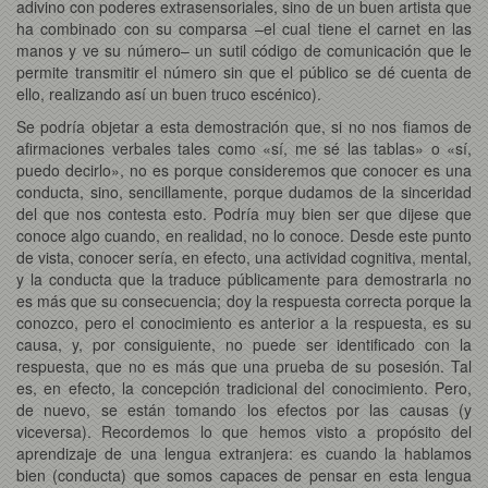
adivino con poderes extrasensoriales, sino de un buen artista que
ha combinado con su comparsa –el cual tiene el carnet en las
manos y ve su número– un sutil código de comunicación que le
permite transmitir el número sin que el público se dé cuenta de
ello, realizando así un buen truco escénico).
Se podría objetar a esta demostración que, si no nos fiamos de
afirmaciones verbales tales como «sí, me sé las tablas» o «sí,
puedo decirlo», no es porque consideremos que conocer es una
conducta, sino, sencillamente, porque dudamos de la sinceridad
del que nos contesta esto. Podría muy bien ser que dijese que
conoce algo cuando, en realidad, no lo conoce. Desde este punto
de vista, conocer sería, en efecto, una actividad cognitiva, mental,
y la conducta que la traduce públicamente para demostrarla no
es más que su consecuencia; doy la respuesta correcta porque la
conozco, pero el conocimiento es anterior a la respuesta, es su
causa, y, por consiguiente, no puede ser identificado con la
respuesta, que no es más que una prueba de su posesión. Tal
es, en efecto, la concepción tradicional del conocimiento. Pero,
de nuevo, se están tomando los efectos por las causas (y
viceversa). Recordemos lo que hemos visto a propósito del
aprendizaje de una lengua extranjera: es cuando la hablamos
bien (conducta) que somos capaces de pensar en esta lengua