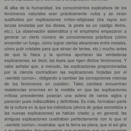
Al alba de la humanidad, los conocimientos explicativos de los
fenómenos naturales eran prácticamente nulos y se veían
sustituidos por explicaciones mítico-religiosas (los rayos son
lanzas enviadas por los dioses, la peste es un castigo divino,
etc.). La observación sistemática y el empirismo empezaron a
generar un cierto número de conocimientos prácticos (cómo
encender un fuego, cómo lograr ciertas aleaciones entre metales,
cómo pulir cristales para que sirvan de lentes, etc.) mucho antes
de que la física y la química aportaran las verdaderas
explicaciones, es decir, las leyes que rigen dichos fenómenos. Y
cabe señalar que, a menudo, las explicaciones proporcionadas
por la ciencia contradicen las explicaciones forjadas por el
«sentido común», obligando a cambiar las concepciones mismas
de los fenómenos en cuestión. Tales cambios encuentran
resistencias enormes en la medida en que las explicaciones
míticas precedentes poseían una solera de varios siglos y
parecían pues indiscutibles y definitivas. Es más, formaban parte
de la cultura en la que los individuos (ahora de golpe sometidos a
las nuevas explicaciones) se habían criado; y, en general, las
antiguas explicaciones cuadraban perfectamente con lo que el
«sentido común» mostraba: que la tierra es plana, que el sol gira
a su alrededor (hay encuestas que muestran que un porcentaje