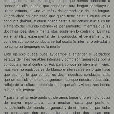
conseguido hablar esa lengua es porque hemos aprendido a
pensar en ella, puesto que pensar en otra lengua constituye el
último estadio, el «no va más» del aprendizaje de una lengua.
Queda claro en este caso que quien tiene estatus causal es la
conducta (hablar) y quien posee estatus de consecuencia es un
elemento del «mundo interno» (el pensamiento), mientras que las
doctrinas idealistas y mentalistas sostienen lo contrario. Es más,
en el análisis experimental de la conducta, el pensamiento es
considerado como conducta verbal oculta (o interna, o privada) y
no como un fenómeno de la mente.
Este ejemplo puede pues ayudarnos a entender el verdadero
estatus de tales variables internas y cómo son generadas por la
conducta y no al contrario. Así, para conocerse bien a sí mismo,
más vale no equivocarse de blanco e interesarse en lo que hace
que seamos lo que somos, es decir, nuestras conductas, más
que en los sub-efectos que generan, aunque nuestra educación,
reflejo de la cultura mentalista en la que aún vivimos, nos incline
a la actitud inversa.
Y para terminar este punto quisiéramos tomar otro ejemplo, quizá
de mayor importancia, para mostrar hasta qué punto el
conocimiento del mundo en general y de sí mismo en particular
no constituyen dos cosas diferentes, sino dos cosas que