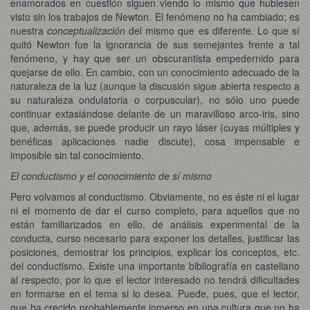
enamorados en cuestión siguen viendo lo mismo que hubiesen
visto sin los trabajos de Newton. El fenómeno no ha cambiado; es
nuestra
conceptualización
del mismo que es diferente. Lo que sí
quitó Newton fue la ignorancia de sus semejantes frente a tal
fenómeno, y hay que ser un obscurantista empedernido para
quejarse de ello. En cambio, con un conocimiento adecuado de la
naturaleza de la luz (aunque la discusión sigue abierta respecto a
su naturaleza ondulatoria o corpuscular), no sólo uno puede
continuar extasiándose delante de un maravilloso arco-iris, sino
que, además, se puede producir un rayo láser (cuyas múltiples y
benéficas aplicaciones nadie discute), cosa impensable e
imposible sin tal conocimiento.
El conductismo y el conocimiento de sí mismo
Pero volvamos al conductismo. Obviamente, no es éste ni el lugar
ni el momento de dar el curso completo, para aquellos que no
están familiarizados en ello, de análisis experimental de la
conducta, curso necesario para exponer los detalles, justificar las
posiciones, demostrar los principios, explicar los conceptos, etc.
del conductismo. Existe una importante bibliografía en castellano
al respecto, por lo que el lector interesado no tendrá dificultades
en formarse en el tema si lo desea. Puede, pues, que el lector,
que ha crecido probablemente inmerso en una cultura que no ha