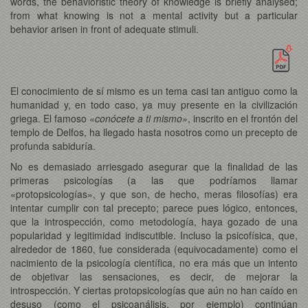
words, the behavioristic theory of knowledge is briefly analysed;
from what knowing is not a mental activity but a particular
behavior arisen in front of adequate stimuli.
El conocimiento de sí mismo es un tema casi tan antiguo como la
humanidad y, en todo caso, ya muy presente en la civilización
griega. El famoso «
conócete a ti mismo»
, inscrito en el frontón del
templo de Delfos, ha llegado hasta nosotros como un precepto de
profunda sabiduría.
No es demasiado arriesgado asegurar que la finalidad de las
primeras psicologías (a las que podríamos llamar
«protopsicologías», y que son, de hecho, meras filosofías) era
intentar cumplir con tal precepto; parece pues lógico, entonces,
que la introspección, como metodología, haya gozado de una
popularidad y legitimidad indiscutible. Incluso la psicofísica, que,
alrededor de 1860, fue considerada (equivocadamente) como el
nacimiento de la psicología científica, no era más que un intento
de objetivar las sensaciones, es decir, de mejorar la
introspección. Y ciertas protopsicologías que aún no han caído en
desuso (como el psicoanálisis, por ejemplo) continúan