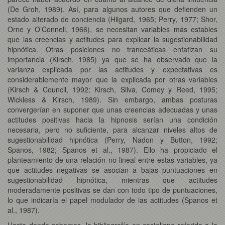
(De Groh, 1989). Así, para algunos autores que defienden un
estado alterado de conciencia (Hilgard, 1965; Perry, 1977; Shor,
Orne y O’Connell, 1966), se necesitan variables más estables
que las creencias y actitudes para explicar la sugestionabilidad
hipnótica. Otras posiciones no tranceáticas enfatizan su
importancia (Kirsch, 1985) ya que se ha observado que la
varianza explicada por las actitudes y expectativas es
considerablemente mayor que la explicada por otras variables
(Kirsch & Council, 1992; Kirsch, Silva, Comey y Reed, 1995;
Wickless & Kirsch, 1989). Sin embargo, ambas posturas
convergerían en suponer que unas creencias adecuadas y unas
actitudes positivas hacia la hipnosis serían una condición
necesaria, pero no suficiente, para alcanzar niveles altos de
sugestionabilidad hipnótica (Perry, Nadon y Button, 1992;
Spanos, 1982; Spanos et al., 1987). Ello ha propiciado el
planteamiento de una relación no-lineal entre estas variables, ya
que actitudes negativas se asocian a bajas puntuaciones en
sugestionabilidad hipnótica, mientras que actitudes
moderadamente positivas se dan con todo tipo de puntuaciones,
lo que indicaría el papel modulador de las actitudes (Spanos et
al., 1987).
Hasta donde sabemos, la bibliografía en castellano referida a la