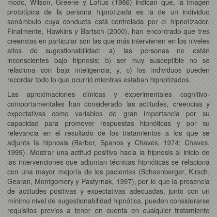
modo, Wilson, Greene y Loftus (1986) indican que, la imagen
prototípica de la persona hipnotizada es la de un individuo
sonámbulo cuya conducta está controlada por el hipnotizador.
Finalmente, Hawkins y Bartsch (2000), han encontrado que tres
creencias en particular son las que más intervienen en los niveles
altos de sugestionabilidad: a) las personas no están
inconscientes bajo hipnosis; b) ser muy susceptible no se
relaciona con baja inteligencia; y, c) los individuos pueden
recordar todo lo que ocurrió mientras estaban hipnotizados.
Las aproximaciones clínicas y experimentales cognitivo-
comportamentales han considerado las actitudes, creencias y
expectativas como variables de gran importancia por su
capacidad para promover respuestas hipnóticas y por su
relevancia en el resultado de los tratamientos a los que se
adjunta la hipnosis (Barber, Spanos y Chaves, 1974; Chaves,
1999). Mostrar una actitud positiva hacia la hipnosis al inicio de
las intervenciones que adjuntan técnicas hipnóticas se relaciona
con una mayor mejoría de los pacientes (Schoenberger, Kirsch,
Gearan, Montgomery y Pastyrnak, 1997), por lo que la presencia
de actitudes positivas y expectativas adecuadas, junto con un
mínimo nivel de sugestionabilidad hipnótica, pueden considerarse
requisitos previos a tener en cuenta en cualquier tratamiento