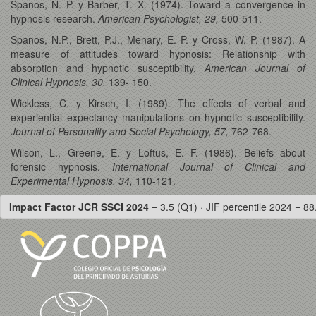
Spanos, N. P. y Barber, T. X. (1974). Toward a convergence in
hypnosis research.
American Psychologist, 29,
500-511.
Spanos, N.P., Brett, P.J., Menary, E. P. y Cross, W. P. (1987). A
measure of attitudes toward hypnosis: Relationship with
absorption and hypnotic susceptibility.
American Journal of
Clinical Hypnosis, 30,
139- 150.
Wickless, C. y Kirsch, I. (1989). The effects of verbal and
experiential expectancy manipulations on hypnotic susceptibility.
Journal of Personality and Social Psychology, 57,
762-768.
Wilson, L., Greene, E. y Loftus, E. F. (1986). Beliefs about
forensic hypnosis.
International Journal of Clinical and
Experimental Hypnosis, 34,
110-121.
Impact Factor JCR SSCI 2024
= 3.5 (Q1) · JIF percentile 2024 = 88