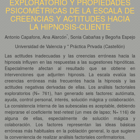
EXPLORATORIO Y PROPIEDADES
PSICOMÉTRICAS DE LA ESCALA DE
CREENCIAS Y ACTITUDES HACIA
LA HIPNOSIS-CLIENTE
*
Antonio Capafons, Ana Alarcón
, Sonia Cabañas y Begoña Espejo
Universidad de Valencia y * Práctica Privada (Castellón)
Las actitudes inadecuadas y las creencias erróneas hacia la
hipnosis influyen en las respuestas a las sugestiones hipnóticas.
Especialmente afectan al resultado que se obtiene en
intervenciones que adjunten hipnosis. La escala evalúa las
creencias erróneas más frecuentes hacia la hipnosis y las
actitudes negativas derivadas de ellas. Los análisis factoriales
exploratorios (N= 761), han generado seis factores: autómata,
ayuda, control personal, interés, solución mágica y colaboración.
La consistencia interna de las subescalas es aceptable, debiendo
mejorarse el coeficiente test-retest (un mes de lapso; N= 116) de
alguna de ellas, especialmente de solución mágica y
colaboración. Los factores representan las ideas básicas
erróneas más habituales en la población general, lo que sugiere
la conveniencia de realizar análisis factoriales confirmatorios.