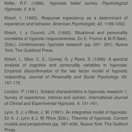
Keller, R.F. (1996). Hypnosis belief survey.
Psychological
Hypnosis, 5
, 8-9.
Kirsch, I. (1985). Response expectancy as a determinant of
experience and behavior.
American Psychologist, 40,
1189-1202.
Kirsch, I. y Council, J.R. (1992). Situational and personality
correlates of hypnotic responsiveness. En E. Fromm & M.R Nash,
(Eds.),
Contemporary hypnosis research
(pp. 267- 291). Nueva
York: The Guildford Press.
Kirsch, I., Silva, C. E., Comey, G. y Reed, S. (1995). A spectral
analysis of cognitive and personality variables in hypnosis:
Empirical disconfirmation of the two factor model of hypnotic
responding.
Journal of Personality and Social Psychology, 69,
167-175.
London, P. (1961). Subject characteristics in hypnosis research: I.
Survey of experience, interest and opinion.
International Journal
of Clinical and Experimental Hypnosis, 9,
151-161.
Lynn, S. J. y Rhue, J. W. (1991). An integrative model of hypnosis.
En S. J. Lynn & J. W. Rhue (Eds.),
Theories of hypnosis. Current
models and perspectives
(pp. 397-438)
.
Nueva York: The Guilford
Press.