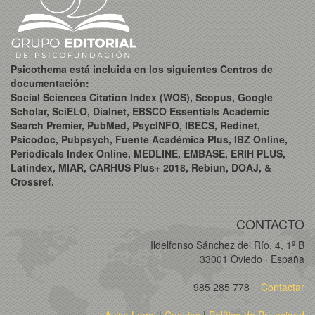
Psicothema está incluida en los siguientes Centros de
documentación:
Social Sciences Citation Index (WOS), Scopus, Google
Scholar, SciELO, Dialnet, EBSCO Essentials Academic
Search Premier, PubMed, PsycINFO, IBECS, Redinet,
Psicodoc, Pubpsych, Fuente Académica Plus, IBZ Online,
Periodicals Index Online, MEDLINE, EMBASE, ERIH PLUS,
Latindex, MIAR, CARHUS Plus+ 2018, Rebiun, DOAJ, &
Crossref.
CONTACTO
Ildelfonso Sánchez del Río, 4, 1º B
33001 Oviedo · España
985 285 778
Contactar
Aviso Legal
|
Cookies
|
Política de Privacidad