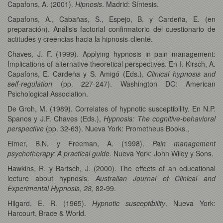
Capafons, A. (2001).
Hipnosis
. Madrid: Síntesis.
Capafons, A., Cabañas, S., Espejo, B. y Cardeña, E. (en
preparación). Análisis factorial confirmatorio del cuestionario de
actitudes y creencias hacia la hipnosis-cliente.
Chaves, J. F. (1999). Applying hypnosis in pain management:
Implications of alternative theoretical perspectives. En I. Kirsch, A.
Capafons, E. Cardeña y S. Amigó (Eds.),
Clinical hypnosis and
self-regulation
(pp. 227-247). Washington DC: American
Psichological Association.
De Groh, M. (1989). Correlates of hypnotic susceptibility. En N.P.
Spanos y J.F. Chaves (Eds.),
Hypnosis: The cognitive-behavioral
perspective
(pp. 32-63). Nueva York: Prometheus Books.,
Eimer, B.N. y Freeman, A. (1998).
Pain management
psychotherapy: A practical guide.
Nueva York: John Wiley y Sons.
Hawkins, R. y Bartsch, J. (2000). The effects of an educational
lecture about hypnosis.
Australian Journal of Clinical and
Experimental Hypnosis, 28,
82-99.
Hilgard, E. R. (1965).
Hypnotic susceptibility
. Nueva York:
Harcourt, Brace & World.