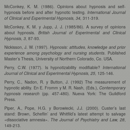
McConkey, K. M. (1986). Opinions about hypnosis and self-
hypnosis before and after hypnotic testing.
International Journal
of Clinical and Experimental Hypnosis, 34,
311-319.
McConkey, K. M. y Jupp, J. J. (1985/86). A survey of opinions
about hypnosis.
British Journal of Experimental and Clinical
Hypnosis, 3,
87-93.
Nickisson, J. W. (1997).
Hypnosis: attitudes, knowledge and prior
experience among psychology and nursing students
. Published
Master’s Thesis, University of Northern Colorado, Co. USA.
Perry, C.W. (1977). Is hypnotizability modifiable?
International
Journal of Clinical and Experimental Hypnosis, 25,
125-146.
Perry, C., Nadon, R. y Button, J. (1992) The measurement of
hypnotic ability. En E. Fromm y M. R. Nash, (Eds.),
Contemporary
hypnosis research
(pp. 457-480). Nueva York: The Guildford
Press.
Piper, A., Pope, H.G. y Borowiecki, J.J. (2000). Custer’s last
stand: Brown, Scheflin’ and Whitfild’s latest attempt to salvage
«dissociative amnesia».
The Journal of Psychiatry and Law, 28
,
149-213.