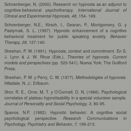
Schoenberger, N. (2000). Research on hypnosis as an adjunct to
cognitive-behavioral psychotherapy.
International Journal of
Clinical and Experimental Hypnosis, 48
, 154- 169.
Schoenberger, N.E., Kirsch, I., Gearan, P., Montgomery, G. y
Pastyrnak, S. L. (1997). Hypnotic enhancement of a cognitive
behavioral treatment for public speaking anxiety.
Behavior
Therapy, 28,
127-140.
Sheehan, P. W. (1991). Hypnosis, context and commitment. En S.
J. Lynn & J. W. Rhue (Eds.),
Theories of hypnosis. Current
models and perspectives
(pp. 520-541)
.
Nueva York: The Guilford
Press.
Sheehan, P. W. y Perry, C. W. (1977).
Methodologies of hypnosis
.
Hillsdale, N. J.: Erlbaum.
Shor, R. E., Orne, M. T. y O’Connell, D. N. (1966). Psychological
correlates of plateau hypnotisability in a special volunteer sample.
Journal of Personality and Social Psychology, 3,
80-95.
Spanos, N.P. (1982). Hypnotic behavior: A cognitive social
psychological perspective.
Research Communications in
Psychology, Psychiatry and Behavior, 7,
199-213.