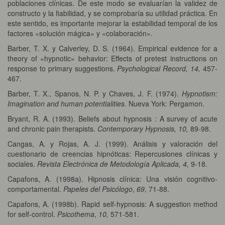
poblaciones clínicas. De este modo se evaluarían la validez de
constructo y la fiabilidad, y se comprobaría su utilidad práctica. En
este sentido, es importante mejorar la estabilidad temporal de los
factores «solución mágica» y «colaboración».
Barber, T. X. y Calverley, D. S. (1964). Empirical evidence for a
theory of «hypnotic» behavior: Effects of pretest instructions on
response to primary suggestions.
Psychological Record, 14,
457-
467.
Barber, T. X., Spanos, N. P. y Chaves, J. F. (1974).
Hypnotism:
Imagination and human potentialities.
Nueva York: Pergamon.
Bryant, R. A. (1993). Beliefs about hypnosis : A survey of acute
and chronic pain therapists.
Contemporary Hypnosis, 10,
89-98.
Cangas, A. y Rojas, A. J. (1999). Análisis y valoración del
cuestionario de creencias hipnóticas: Repercusiones clínicas y
sociales.
Revista Electrónica de Metodología Aplicada, 4,
9-18.
Capafons, A. (1998a). Hipnosis clínica: Una visión cognitivo-
comportamental.
Papeles del Psicólogo
,
69
, 71-88.
Capafons, A. (1998b).
Rapid self-hypnosis: A suggestion method
for self-control.
Psicothema
,
10,
571-581.