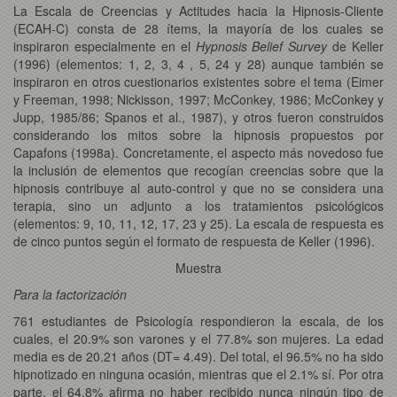
La Escala de Creencias y Actitudes hacia la Hipnosis-Cliente
(ECAH-C) consta de 28 ítems, la mayoría de los cuales se
inspiraron especialmente en el
Hypnosis Belief Survey
de Keller
(1996) (elementos: 1, 2, 3, 4 , 5, 24 y 28) aunque también se
inspiraron en otros cuestionarios existentes sobre el tema (Eimer
y Freeman, 1998; Nickisson, 1997; McConkey, 1986; McConkey y
Jupp, 1985/86; Spanos et al., 1987), y otros fueron construidos
considerando los mitos sobre la hipnosis propuestos por
Capafons (1998a). Concretamente, el aspecto más novedoso fue
la inclusión de elementos que recogían creencias sobre que la
hipnosis contribuye al auto-control y que no se considera una
terapia, sino un adjunto a los tratamientos psicológicos
(elementos: 9, 10, 11, 12, 17, 23 y 25). La escala de respuesta es
de cinco puntos según el formato de respuesta de Keller (1996).
Muestra
Para la factorización
761 estudiantes de Psicología respondieron la escala, de los
cuales, el 20.9% son varones y el 77.8% son mujeres. La edad
media es de 20.21 años (DT= 4.49). Del total, el 96.5% no ha sido
hipnotizado en ninguna ocasión, mientras que el 2.1% sí. Por otra
parte, el 64.8% afirma no haber recibido nunca ningún tipo de