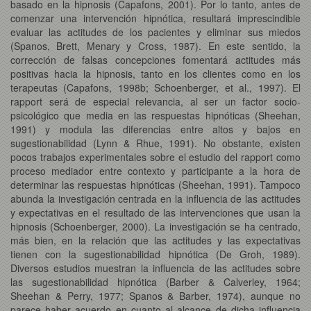
basado en la hipnosis (Capafons, 2001). Por lo tanto, antes de
comenzar una intervención hipnótica, resultará imprescindible
evaluar las actitudes de los pacientes y eliminar sus miedos
(Spanos, Brett, Menary y Cross, 1987). En este sentido, la
corrección de falsas concepciones fomentará actitudes más
positivas hacia la hipnosis, tanto en los clientes como en los
terapeutas (Capafons, 1998b; Schoenberger, et al., 1997). El
rapport será de especial relevancia, al ser un factor socio-
psicológico que media en las respuestas hipnóticas (Sheehan,
1991) y modula las diferencias entre altos y bajos en
sugestionabilidad (Lynn & Rhue, 1991). No obstante, existen
pocos trabajos experimentales sobre el estudio del rapport como
proceso mediador entre contexto y participante a la hora de
determinar las respuestas hipnóticas (Sheehan, 1991). Tampoco
abunda la investigación centrada en la influencia de las actitudes
y expectativas en el resultado de las intervenciones que usan la
hipnosis (Schoenberger, 2000). La investigación se ha centrado,
más bien, en la relación que las actitudes y las expectativas
tienen con la sugestionabilidad hipnótica (De Groh, 1989).
Diversos estudios muestran la influencia de las actitudes sobre
las sugestionabilidad hipnótica (Barber & Calverley, 1964;
Sheehan & Perry, 1977; Spanos & Barber, 1974), aunque no
parece haber acuerdo en cuanto al alcance de dicha influencia