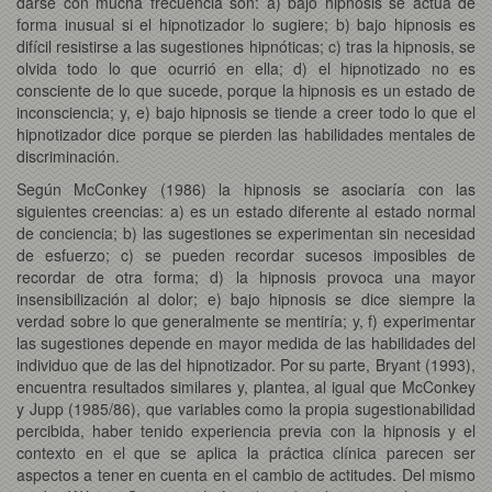
darse con mucha frecuencia son: a) bajo hipnosis se actúa de
forma inusual si el hipnotizador lo sugiere; b) bajo hipnosis es
difícil resistirse a las sugestiones hipnóticas; c) tras la hipnosis, se
olvida todo lo que ocurrió en ella; d) el hipnotizado no es
consciente de lo que sucede, porque la hipnosis es un estado de
inconsciencia; y, e) bajo hipnosis se tiende a creer todo lo que el
hipnotizador dice porque se pierden las habilidades mentales de
discriminación.
Según McConkey (1986) la hipnosis se asociaría con las
siguientes creencias: a) es un estado diferente al estado normal
de conciencia; b) las sugestiones se experimentan sin necesidad
de esfuerzo; c) se pueden recordar sucesos imposibles de
recordar de otra forma; d) la hipnosis provoca una mayor
insensibilización al dolor; e) bajo hipnosis se dice siempre la
verdad sobre lo que generalmente se mentiría; y, f) experimentar
las sugestiones depende en mayor medida de las habilidades del
individuo que de las del hipnotizador. Por su parte, Bryant (1993),
encuentra resultados similares y, plantea, al igual que McConkey
y Jupp (1985/86), que variables como la propia sugestionabilidad
percibida, haber tenido experiencia previa con la hipnosis y el
contexto en el que se aplica la práctica clínica parecen ser
aspectos a tener en cuenta en el cambio de actitudes. Del mismo