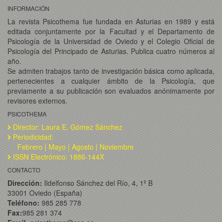
INFORMACIÓN
La revista Psicothema fue fundada en Asturias en 1989 y está
editada conjuntamente por la Facultad y el Departamento de
Psicología de la Universidad de Oviedo y el Colegio Oficial de
Psicología del Principado de Asturias. Publica cuatro números al
año.
Se admiten trabajos tanto de investigación básica como aplicada,
pertenecientes a cualquier ámbito de la Psicología, que
previamente a su publicación son evaluados anónimamente por
revisores externos.
PSICOTHEMA
Director: Laura E. Gómez Sánchez
Periodicidad:
Febrero | Mayo | Agosto | Noviembre
ISSN Electrónico: 1886-144X
CONTACTO
Dirección:
Ildelfonso Sánchez del Río, 4, 1º B
33001 Oviedo (España)
Teléfono:
985 285 778
Fax:
985 281 374