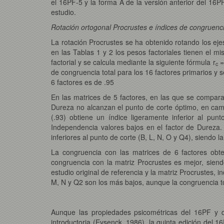
el 16PF-5 y la forma A de la versión anterior del 16PF
estudio.
Rotación ortogonal Procrustes e índices de congruenc
La rotación Procrustes se ha obtenido rotando los eje
en las Tablas 1 y 2 los pesos factoriales tienen el m
factorial y se calcula mediante la siguiente fórmula r
=
c
de congruencia total para los 16 factores primarios y 
6 factores es de .95
En las matrices de 5 factores, en las que se compara
Dureza no alcanzan el punto de corte óptimo, en camb
(.93) obtiene un índice ligeramente inferior al pun
Independencia valores bajos en el factor de Dureza.
inferiores al punto de corte (B, L, N, O y Q4), siendo l
La congruencia con las matrices de 6 factores obten
congruencia con la matriz Procrustes es mejor, siend
estudio original de referencia y la matriz Procrustes,
M, N y Q2 son los más bajos, aunque la congruencia to
Aunque las propiedades psicométricas del 16PF y de
introductoria (Eysenck, 1986), la quinta edición del 