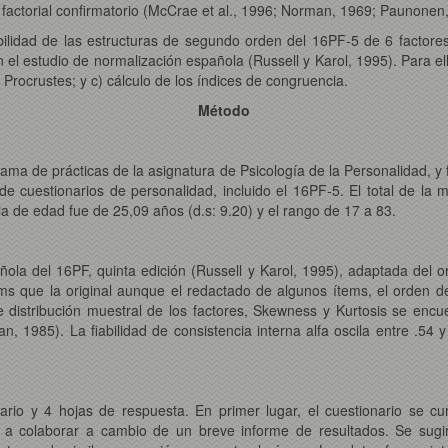
s factorial confirmatorio (McCrae et al., 1996; Norman, 1969; Paunonen
cabilidad de las estructuras de segundo orden del 16PF-5 de 6 factore
 el estudio de normalización española (Russell y Karol, 1995). Para ello 
l Procrustes; y c) cálculo de los índices de congruencia.
Método
ama de prácticas de la asignatura de Psicología de la Personalidad, 
 cuestionarios de personalidad, incluido el 16PF-5. El total de la 
a de edad fue de 25,09 años (d.s: 9.20) y el rango de 17 a 83.
ola del 16PF, quinta edición (Russell y Karol, 1995), adaptada del orig
ms que la original aunque el redactado de algunos ítems, el orden d
e distribución muestral de los factores, Skewness y Kurtosis se enc
 1985). La fiabilidad de consistencia interna alfa oscila entre .54 
onario y 4 hojas de respuesta. En primer lugar, el cuestionario se c
s a colaborar a cambio de un breve informe de resultados. Se sug