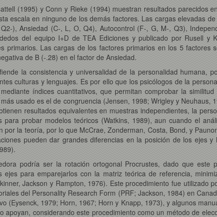
Cattell (1995) y Conn y Rieke (1994) muestran resultados parecidos en
sta escala en ninguno de los demás factores. Las cargas elevadas de 
 Q2-), Ansiedad (C-, L, O, Q4), Autocontrol (F-, G, M-, Q3), Indepen
sdedos del equipo I+D de TEA Ediciones y publicado por Rusell y K
es primarios. Las cargas de los factores primarios en los 5 factores
egativa de B (-.28) en el factor de Ansiedad.
iende la consistencia y universalidad de la personalidad humana, por
es culturas y lenguajes. Es por ello que los psicólogos de la persona
 mediante índices cuantitativos, que permitan comprobar la similitu
 más usado es el de congruencia (Jensen, 1998; Wrigley y Neuhaus, 195
btienen resultados equivalentes en muestras independientes, la perso
os para probar modelos teóricos (Watkins, 1989), aun cuando el anál
an por la teoría, por lo que McCrae, Zonderman, Costa, Bond, y Paun
aciones pueden dar grandes diferencias en la posición de los ejes y
989).
dora podría ser la rotación ortogonal Procrustes, dado que este p
 ejes para emparejarlos con la matriz teórica de referencia, minim
kinner, Jackson y Rampton, 1976). Este procedimiento fue utilizado p
ctoriales del Personality Research Form (PRF; Jackson, 1984) en Cana
jetivo (Eysenck, 1979; Horn, 1967; Horn y Knapp, 1973), y algunos ma
s lo apoyan, considerando este procedimiento como un método de elecci