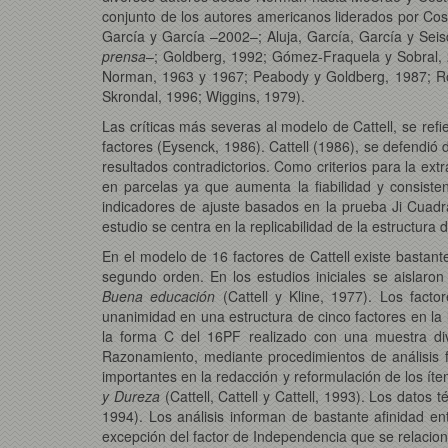
conjunto de los autores americanos liderados por Cos
García y García –2002–; Aluja, García, García y Sei
prensa
–; Goldberg, 1992; Gómez-Fraquela y Sobral, 
Norman, 1963 y 1967; Peabody y Goldberg, 1987; Ro
Skrondal, 1996; Wiggins, 1979).
Las críticas más severas al modelo de Cattell, se refier
factores (Eysenck, 1986). Cattell (1986), se defendió
resultados contradictorios. Como criterios para la ex
en parcelas ya que aumenta la fiabilidad y consiste
indicadores de ajuste basados en la prueba Ji Cuadr
estudio se centra en la replicabilidad de la estructur
En el modelo de 16 factores de Cattell existe bastante
segundo orden. En los estudios iniciales se aislar
Buena educación
(Cattell y Kline, 1977). Los facto
unanimidad en una estructura de cinco factores en la 
la forma C del 16PF realizado con una muestra div
Razonamiento, mediante procedimientos de análisis fa
importantes en la redacción y reformulación de los ít
y Dureza
(Cattell, Cattell y Cattell, 1993). Los datos
1994). Los análisis informan de bastante afinidad en
excepción del factor de Independencia que se relacio