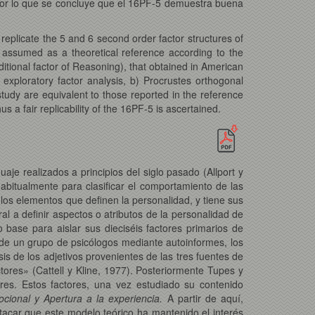
por lo que se concluye que el 16PF-5 demuestra buena
replicate the 5 and 6 second order factor structures of
assumed as a theoretical reference according to the
ditional factor of Reasoning), that obtained in American
 exploratory factor analysis, b) Procrustes orthogonal
study are equivalent to those reported in the reference
s a fair replicability of the 16PF-5 is ascertained.
aje realizados a principios del siglo pasado (Allport y
habitualmente para clasificar el comportamiento de las
 los elementos que definen la personalidad, y tiene sus
l a definir aspectos o atributos de la personalidad de
o base para aislar sus dieciséis factores primarios de
ad de un grupo de psicólogos mediante autoinformes, los
is de los adjetivos provenientes de las tres fuentes de
ctores» (Cattell y Kline, 1977). Posteriormente Tupes y
tores. Estos factores, una vez estudiado su contenido
ocional y Apertura a la experiencia.
A partir de aquí,
acar que este modelo teórico ha mantenido el interés