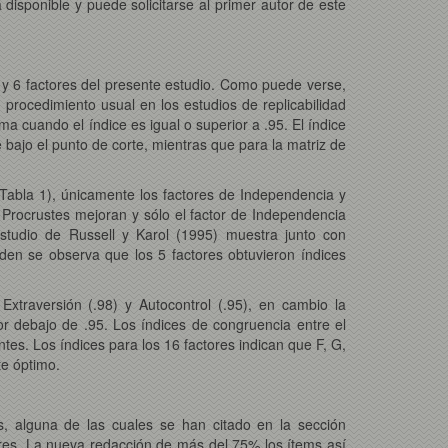
 disponible y puede solicitarse al primer autor de este
5 y 6 factores del presente estudio. Como puede verse,
 procedimiento usual en los estudios de replicabilidad
a cuando el índice es igual o superior a .95. El índice
 bajo el punto de corte, mientras que para la matriz de
(Tabla 1), únicamente los factores de Independencia y
 Procrustes mejoran y sólo el factor de Independencia
 estudio de Russell y Karol (1995) muestra junto con
den se observa que los 5 factores obtuvieron índices
Extraversión (.98) y Autocontrol (.95), en cambio la
or debajo de .95. Los índices de congruencia entre el
tes. Los índices para los 16 factores indican que F, G,
te óptimo.
s, alguna de las cuales se han citado en la sección
iores. La nueva redacción de más del 75% los ítems así