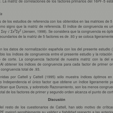
. La matriz de correlaciones de los factores primarios del 16PF-5 está
ia
s de los estudios de referencia con los obtenidos en las matrices de 
ismo signo que la matriz de referencia. El índice de congruencia es un
2
2
 Σxy √ Σx
Σy
(Jensen, 1998). Se considera que la congruencia es óptim
secundarios de la matriz de 5 factores es de .93 y se coloca ligeramente
n los datos de normalización española con los del presente estudio 
io los índices de congruencia entre el presente estudio y la rotación
to de corte. La congruencia factorial de nuestra matriz con la del
 Al obtener los índices de congruencia para cada factor de primer or
a congruencia total de .93.
idas por Cattell y Cattell (1995) sólo muestra índices óptimos en 
o Independencia el único factor que obtiene un índice ligeramente p
 indican que Dureza, y sobretodo Razonamiento, son los menos congruen
tal de los factores de primer y segundo orden alcanza el punto de cor
Discusión
l resto de los cuestionarios de Cattell, han sido motivo de crítica
16PF mejoró sensiblemente su validez y fiabilidad respecto a las anter