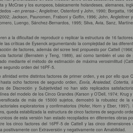
ta y McCrae y los europeos, básicamente holandeses, alemanes, ingle
sdedos –
en prensa
–; Angleitner, Ostenford y John, 1990; Borgatta, 1
2002; Jackson, Paunomen, Fraboni y Goffin, 1996; John, Angleitner y
mero, Luengo, Sánchez-Bernardos, 1995; Silva, Avia, Sanz, Martíne
en a la dificultad de reproducir o replicar la estructura de 16 factores 
 de las críticas de Eysenck argumentando la complejidad de las difere
tracción de factores, además del scree test propuesto por Cattell (196
ncia factorial (Bernstein y Teng, 1989), así como también el uso de 
ado mediante el método de estimación de máxima verosimilitud (Cattel
a de segundo orden del 16PF-5.
 afinidad entre distintos factores de primer orden, y es por ello que Ca
on hasta ocho factores de segundo orden,
Exvía, Ansiedad, Cotertia, I
res de Discreción y Subjetividad no han sido replicados satisfacto
línea del modelo de los Cinco Grandes (Karson y O’Dell, 1974; Krug y
ersificada de más de 15000 sujetos, demostró la robustez de la e
ctoriales exploratorios y confirmatorios (Hofer, Horn y Eber, 1997).
ems, queda estabilizada la estructura de cinco factores de segundo ord
 técnicos de esta versión han estado recopilados en diferentes obras p
tre los cinco factores del 16PF-5 de Cattell y las cinco dimensione
na positivamente con Extraversión y negativamente con Amabilidad.