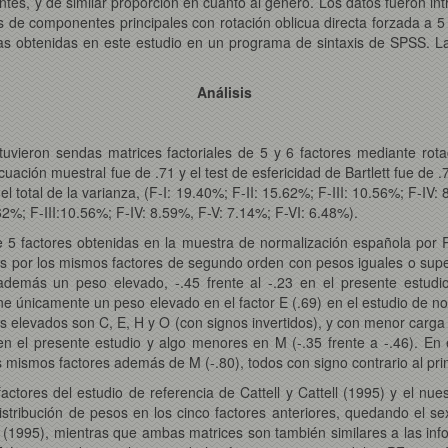
ntes, y de similar proporción en cuanto al género. Los datos fueron 
s de componentes principales con rotación oblicua directa forzada a 5 
as obtenidas en este estudio en un programa de sintaxis de SPSS. La 
Análisis
uvieron sendas matrices factoriales de 5 y 6 factores mediante rotac
uación muestral fue de .71 y el test de esfericidad de Bartlett fue de
el total de la varianza, (F-I: 19.40%; F-II: 15.62%; F-III: 10.56%; F-IV:
.62%; F-III:10.56%; F-IV: 8.59%, F-V: 7.14%; F-VI: 6.48%).
e 5 factores obtenidas en la muestra de normalización española por Ru
 por los mismos factores de segundo orden con pesos iguales o superio
 además un peso elevado, -.45 frente al -.23 en el presente estudio
ne únicamente un peso elevado en el factor E (.69) en el estudio de n
os elevados son C, E, H y O (con signos invertidos), y con menor carga 
n el presente estudio y algo menores en M (-.35 frente a -.46). En e
os mismos factores además de M (-.80), todos con signo contrario al pri
ctores del estudio de referencia de Cattell y Cattell (1995) y el nue
istribución de pesos en los cinco factores anteriores, quedando el s
ll (1995), mientras que ambas matrices son también similares a las i