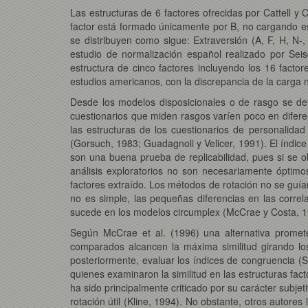
Las estructuras de 6 factores ofrecidas por Cattell y 
factor está formado únicamente por B, no cargando e
se distribuyen como sigue: Extraversión (A, F, H, N-,
estudio de normalización español realizado por Sei
estructura de cinco factores incluyendo los 16 factor
estudios americanos, con la discrepancia de la carga n
Desde los modelos disposicionales o de rasgo se def
cuestionarios que miden rasgos varíen poco en diferent
las estructuras de los cuestionarios de personalidad
(Gorsuch, 1983; Guadagnoli y Velicer, 1991). El índice
son una buena prueba de replicabilidad, pues si se o
análisis exploratorios no son necesariamente óptim
factores extraído. Los métodos de rotación no se guí
no es simple, las pequeñas diferencias en las correl
sucede en los modelos circumplex (McCrae y Costa, 1
Según McCrae et al. (1996) una alternativa promete
comparados alcancen la máxima similitud girando los
posteriormente, evaluar los índices de congruencia (S
quienes examinaron la similitud en las estructuras fa
ha sido principalmente criticado por su carácter sub
rotación útil (Kline, 1994). No obstante, otros autore