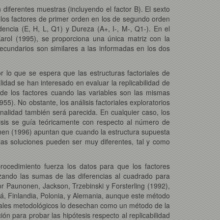
 diferentes muestras (incluyendo el factor B). El sexto
los factores de primer orden en los de segundo orden
dencia (E, H, L, Q1) y Dureza (A+, I-, M-, Q1-). En el
arol (1995), se proporciona una única matriz con la
 secundarios son similares a las informadas en los dos
 lo que se espera que las estructuras factoriales de
lidad se han interesado en evaluar la replicabilidad de
d de los factores cuando las variables son las mismas
5). No obstante, los análisis factoriales exploratorios
nalidad también será parecida. En cualquier caso, los
isis se guía teóricamente con respecto al número de
onen (1996) apuntan que cuando la estructura supuesta
 las soluciones pueden ser muy diferentes, tal y como
rocedimiento fuerza los datos para que los factores
izando las sumas de las diferencias al cuadrado para
or Paunonen, Jackson, Trzebinski y Forsterling (1992),
dá, Finlandia, Polonia, y Alemania, aunque este método
nuales metodológicos lo desechan como un método de la
ón para probar las hipótesis respecto al replicabilidad