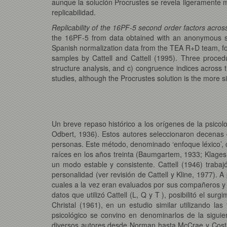
aunque la solución Procrustes se revela ligeramente
replicabilidad.
Replicability of the 16PF-5 second order factors acr
the 16PF-5 from data obtained with an anonymous sa
Spanish normalization data from the TEA R+D team, for t
samples by Cattell and Cattell (1995). Three procedur
structure analysis, and c) congruence indices across t
studies, although the Procrustes solution is the more si
Un breve repaso histórico a los orígenes de la psicolo
Odbert, 1936). Estos autores seleccionaron decenas de
personas. Este método, denominado ‘enfoque léxico’, co
raíces en los años treinta (Baumgartem, 1933; Klages,
un modo estable y consistente. Cattell (1946) trabajó
personalidad (ver revisión de Cattell y Kline, 1977). 
cuales a la vez eran evaluados por sus compañeros y po
datos que utilizó Cattell (L, Q y T ), posibilitó el s
Christal (1961), en un estudio similar utilizando la
psicológico se convino en denominarlos de la siguie
diversos autores desde Norman hasta McCrae y Costa,