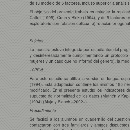
de su modelo de 5 factores, incluso superior a análisi
El objetivo del presente trabajo es estudiar la repli
Cattell (1995), Conn y Rieke (1994), y de 5 factores en
exploratorio con rotación oblicua; b) rotación ortogona
Sujetos
La muestra estuvo integrada por estudiantes del progr
y desinteresadamente cumplimentando un protocolo de
mujeres y un caso que no informó del género), la medi
16PF-5
Para este estudio se utilizó la versión en lengua españ
(1994). Esta adaptación contiene los mismos 185 íte
modificado. En el presente estudio los indicadores d
supuesto de normalidad de los datos (Muthén y Kaplan,
(1994) (Aluja y Blanch –2002
–
).
Procedimiento
Se facilitó a los alumnos un cuadernillo del cuesti
contactaron con tres familiares y amigos dispuesto