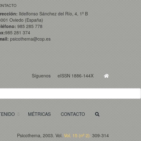
ONTACTO
rección:
Ildelfonso Sánchez del Río, 4, 1º B
3001 Oviedo (España)
eléfono:
985 285 778
ax:
985 281 374
ail:
psicothema@cop.es
Síguenos
eISSN 1886-144X
TENIDO
MÉTRICAS
CONTACTO
Psicothema, 2003. Vol.
Vol. 15 (nº 2).
309-314