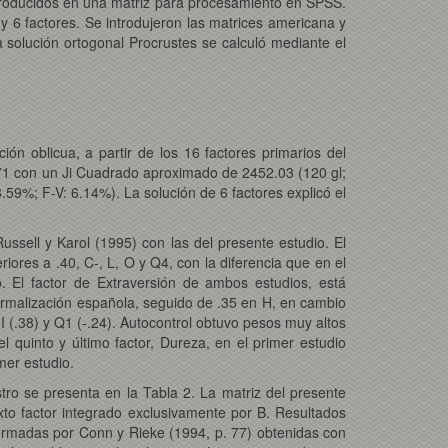
introducidos en una matriz para procesamiento en SPSS.
y 6 factores. Se introdujeron las matrices americana y
solución ortogonal Procrustes se calculó mediante el
ión oblicua, a partir de los 16 factores primarios del
 .71 con un Ji Cuadrado aproximado de 2452.03 (120 gl;
 8.59%; F-V: 6.14%). La solución de 6 factores explicó el
ssell y Karol (1995) con las del presente estudio. El
res a .40, C-, L, O y Q4, con la diferencia que en el
. El factor de Extraversión de ambos estudios, está
ormalización española, seguido de .35 en H, en cambio
I (.38) y Q1 (-.24). Autocontrol obtuvo pesos muy altos
l quinto y último factor, Dureza, en el primer estudio
mer estudio.
stro se presenta en la Tabla 2. La matriz del presente
exto factor integrado exclusivamente por B. Resultados
nformadas por Conn y Rieke (1994, p. 77) obtenidas con