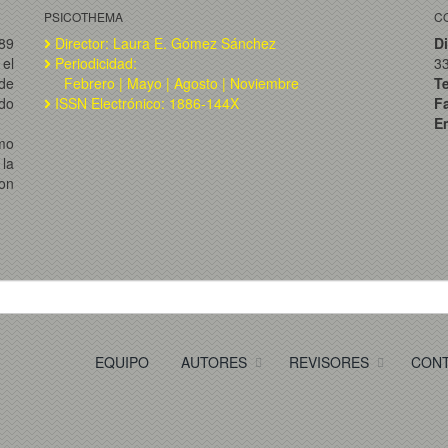
PSICOTHEMA
C
989
Director: Laura E. Gómez Sánchez
Di
el
Periodicidad:
3
de
Febrero | Mayo | Agosto | Noviembre
T
ado
ISSN Electrónico: 1886-144X
F
Em
omo
la
on
EQUIPO
AUTORES
REVISORES
CON