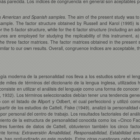
 más parecida. Los índices de congruencia en general son aceptables 
oss American and Spanish samples.
The aim of the present study was to 
mple. The factor structure obtained by Russell and Karol (1995) is 
he 5-factor structure, while for the 6 factor structure (including an ad
es are employed for studying the replicability of this instrument, a)
he three factor matrices. The factor matrices obtained in the present 
milar to our own results. Overall, congruence indices are acceptable, thu
gía moderna de la personalidad nos lleva a los estudios sobre el lengu
 miles de términos del diccionario de la lengua inglesa, utilizados 
nsiste en utilizar el análisis del lenguaje como una forma de conocer
 1932). Los términos seleccionados debían tener una tendencia genera
 con el listado de Allport y Odbert, el cual perfeccionó y utilizó com
A partir de los estudios de Cattell, Fiske (1949), analizó la personalid
r personal del centro de trabajo. Los resultados factoriales del anális
urgimiento de la estructura de personalidad conocida como los «Cinco Fa
s tres fuentes de datos de Cattell, obtuvieron también los cinco fac
nte forma
: Extraversión Amabilidad, Responsabilidad, Estabilidad em
 han profundizado en este modelo. Entre otras cuestiones cabe dest