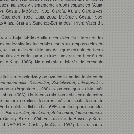
ses, italianos y últimamente grupos españoles (Aluja,
964; Costa y McCrae, 1992; García, Aluja y García –
en
 Ostendorf, 1988; Lluis, 2002; McCrae y Costa, 1985;
z-Arias, Graña y Sánchez-Bernardos, 1994; Vasend y
y a la baja fiabilidad alfa o consistencia interna de los
ntes metodologías factoriales como las responsables de
6), se han utilizado sistemas de agrupamiento de ítems
puntos de corte, para extraer factores en función de
l y Krug, 1986). No obstante el interés del presente
ttell los refactorizó y obtuvo los llamados factores de
ndependencia, Discreción, Subjetividad, Inteligencia y
riamente (Argentero, 1989), y parece que existe más
 Johns, 1986). Un trabajo relativamente reciente sobre
structura de cinco factores más un sexto factor de
 En la quinta edición del 16PF, que incorpora cambios
en
, Extraversión, Ansiedad, Autocontrol, Independencia
or Conn y Rieke (1994, ver revisión de Russell y Karol,
s del NEO-PI-R (Costa y McCrae, 1992), tal vez con la