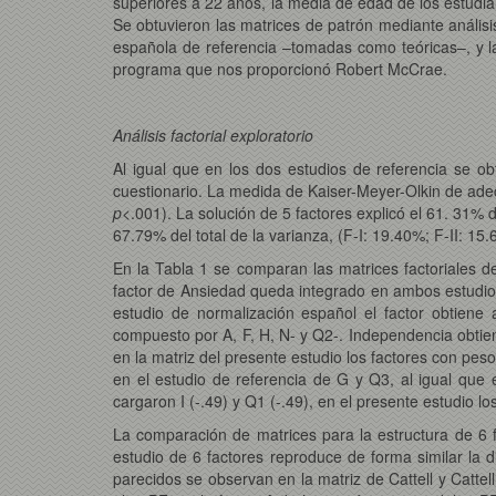
superiores a 22 años, la media de edad de los estudia
Se obtuvieron las matrices de patrón mediante análisi
española de referencia –tomadas como teóricas–, y l
programa que nos proporcionó Robert McCrae.
Análisis factorial exploratorio
Al igual que en los dos estudios de referencia se obt
cuestionario. La medida de Kaiser-Meyer-Olkin de adec
p
<.001). La solución de 5 factores explicó el 61. 31% d
67.79% del total de la varianza, (F-I: 19.40%; F-II: 15
En la Tabla 1 se comparan las matrices factoriales d
factor de Ansiedad queda integrado en ambos estudios
estudio de normalización español el factor obtiene
compuesto por A, F, H, N- y Q2-. Independencia obtie
en la matriz del presente estudio los factores con pes
en el estudio de referencia de G y Q3, al igual que e
cargaron I (-.49) y Q1 (-.49), en el presente estudio l
La comparación de matrices para la estructura de 6 fa
estudio de 6 factores reproduce de forma similar la d
parecidos se observan en la matriz de Cattell y Catte