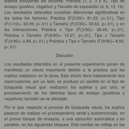
sujetos incluyendo los factores: Práctica (1, 2, 3 y 4), Tipo de
ensayo (positivo, negativo) y Tamaño de exposición (4, 8, 12, 16).
Los resultados obtenidos muestran diferencias significativas en
los todos los factores: Práctica (F(3/30)= 81.23, p<.01), Tipo
(F(1/10)= 22.09, p<.01) y Tamaño (F(3/30)= 30.63, p<.01), y en
las interacciones: Práctica x Tipo (F(3/30)= 38.49, p<.01),
Práctica x Tamaño (F(9/90)= 15.27, p<.01), Tipo x Tamaño
(F(3/30)= 4.89, p<.01) y Práctica x Tipo x Tamaño (F(9/90)= 8.50,
p<.01).
Discusión
Los resultados obtenidos en el presente experimento ponen de
manifiesto un efecto importante debido a la práctica que los
sujetos realizaron en la tarea. Este efecto tiene básicamente dos
repercusiones; por un lado, se produce un cambio en el tipo de
búsqueda visual que realizaron los sujetos y por otro, el
procesamiento de los distintos tipos de ensayo (positivos y
negativos) también se ve afectado.
Por lo que respecta al proceso de búsqueda visual, los sujetos
pasaron de realizar un procesamiento serial y autoterminado, en
el primer bloque de ensayos, a una ejecución automática y en
paralelo, en los siguientes bloques. Este cambio se refleja en las