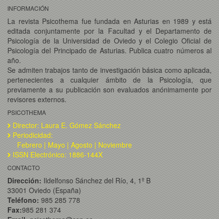
INFORMACIÓN
La revista Psicothema fue fundada en Asturias en 1989 y está
editada conjuntamente por la Facultad y el Departamento de
Psicología de la Universidad de Oviedo y el Colegio Oficial de
Psicología del Principado de Asturias. Publica cuatro números al
año.
Se admiten trabajos tanto de investigación básica como aplicada,
pertenecientes a cualquier ámbito de la Psicología, que
previamente a su publicación son evaluados anónimamente por
revisores externos.
PSICOTHEMA
Director: Laura E. Gómez Sánchez
Periodicidad:
Febrero | Mayo | Agosto | Noviembre
ISSN Electrónico: 1886-144X
CONTACTO
Dirección:
Ildelfonso Sánchez del Río, 4, 1º B
33001 Oviedo (España)
Teléfono:
985 285 778
Fax:
985 281 374