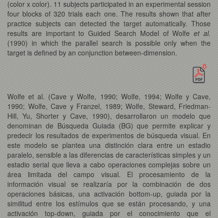
(color x color). 11 subjects participated in an experimental session
four blocks of 320 trials each one. The results shown that after
practice subjects can detected the target automatically. Those
results are important to Guided Search Model of Wolfe
et al.
(1990) in which the parallel search is possible only when the
target is defined by an conjunction between-dimension.
Wolfe et al. (Cave y Wolfe, 1990; Wolfe, 1994; Wolfe y Cave,
1990; Wolfe, Cave y Franzel, 1989; Wolfe, Steward, Friedman-
Hill, Yu, Shorter y Cave, 1990), desarrollaron un modelo que
denominan de Búsqueda Guiada (BG) que permite explicar y
predecir los resultados de experimentos de búsqueda visual. En
este modelo se plantea una distinción clara entre un estadio
paralelo, sensible a las diferencias de características simples y un
estadio serial que lleva a cabo operaciones complejas sobre un
área limitada del campo visual. El procesamiento de la
información visual se realizaría por la combinación de dos
operaciones básicas, una activación bottom-up, guiada por la
similitud entre los estímulos que se están procesando, y una
activación top-down, guiada por el conocimiento que el