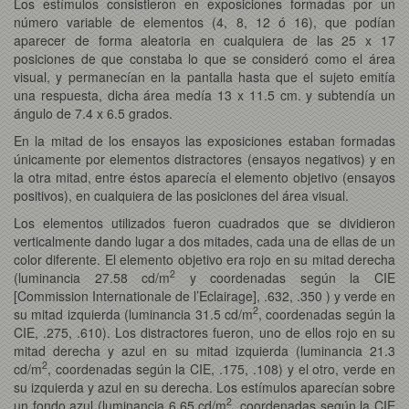
Los estímulos consistieron en exposiciones formadas por un
número variable de elementos (4, 8, 12 ó 16), que podían
aparecer de forma aleatoria en cualquiera de las 25 x 17
posiciones de que constaba lo que se consideró como el área
visual, y permanecían en la pantalla hasta que el sujeto emitía
una respuesta, dicha área medía 13 x 11.5 cm. y subtendía un
ángulo de 7.4 x 6.5 grados.
En la mitad de los ensayos las exposiciones estaban formadas
únicamente por elementos distractores (ensayos negativos) y en
la otra mitad, entre éstos aparecía el elemento objetivo (ensayos
positivos), en cualquiera de las posiciones del área visual.
Los elementos utilizados fueron cuadrados que se dividieron
verticalmente dando lugar a dos mitades, cada una de ellas de un
color diferente. El elemento objetivo era rojo en su mitad derecha
2
(luminancia 27.58 cd/m
y coordenadas según la CIE
[Commission Internationale de l’Eclairage], .632, .350 ) y verde en
2
su mitad izquierda (luminancia 31.5 cd/m
, coordenadas según la
CIE, .275, .610). Los distractores fueron, uno de ellos rojo en su
mitad derecha y azul en su mitad izquierda (luminancia 21.3
2
cd/m
, coordenadas según la CIE, .175, .108) y el otro, verde en
su izquierda y azul en su derecha. Los estímulos aparecían sobre
2
un fondo azul (luminancia 6.65 cd/m
, coordenadas según la CIE