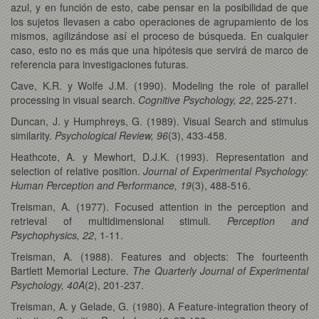
azul, y en función de esto, cabe pensar en la posibilidad de que
los sujetos llevasen a cabo operaciones de agrupamiento de los
mismos, agilizándose así el proceso de búsqueda. En cualquier
caso, esto no es más que una hipótesis que servirá de marco de
referencia para investigaciones futuras.
Cave, K.R. y Wolfe J.M. (1990). Modeling the role of parallel
processing in visual search.
Cognitive Psychology, 22
, 225-271.
Duncan, J. y Humphreys, G. (1989). Visual Search and stimulus
similarity.
Psychological Review, 96
(3), 433-458.
Heathcote, A. y Mewhort, D.J.K. (1993). Representation and
selection of relative position.
Journal of Experimental Psychology:
Human Perception and Performance, 19
(3), 488-516.
Treisman, A. (1977). Focused attention in the perception and
retrieval of multidimensional stimuli.
Perception and
Psychophysics, 22
, 1-11.
Treisman, A. (1988). Features and objects: The fourteenth
Bartlett Memorial Lecture.
The Quarterly Journal of Experimental
Psychology, 40A
(2), 201-237.
Treisman, A. y Gelade, G. (1980). A Feature-integration theory of