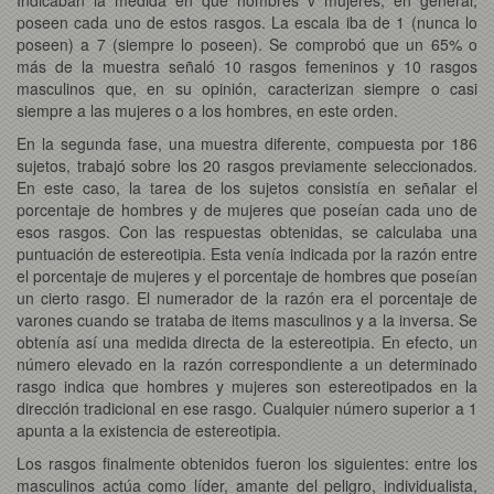
poseen cada uno de estos rasgos. La escala iba de 1 (nunca lo
poseen) a 7 (siempre lo poseen). Se comprobó que un 65% o
más de la muestra señaló 10 rasgos femeninos y 10 rasgos
masculinos que, en su opinión, caracterizan siempre o casi
siempre a las mujeres o a los hombres, en este orden.
En la segunda fase, una muestra diferente, compuesta por 186
sujetos, trabajó sobre los 20 rasgos previamente seleccionados.
En este caso, la tarea de los sujetos consistía en señalar el
porcentaje de hombres y de mujeres que poseían cada uno de
esos rasgos. Con las respuestas obtenidas, se calculaba una
puntuación de estereotipia. Esta venía indicada por la razón entre
el porcentaje de mujeres y el porcentaje de hombres que poseían
un cierto rasgo. El numerador de la razón era el porcentaje de
varones cuando se trataba de items masculinos y a la inversa. Se
obtenía así una medida directa de la estereotipia. En efecto, un
número elevado en la razón correspondiente a un determinado
rasgo indica que hombres y mujeres son estereotipados en la
dirección tradicional en ese rasgo. Cualquier número superior a 1
apunta a la existencia de estereotipia.
Los rasgos finalmente obtenidos fueron los siguientes: entre los
masculinos actúa como líder, amante del peligro, individualista,