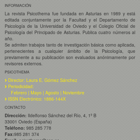
INFORMACIÓN
La revista Psicothema fue fundada en Asturias en 1989 y está
editada conjuntamente por la Facultad y el Departamento de
Psicología de la Universidad de Oviedo y el Colegio Oficial de
Psicología del Principado de Asturias. Publica cuatro números al
año.
Se admiten trabajos tanto de investigación básica como aplicada,
pertenecientes a cualquier ámbito de la Psicología, que
previamente a su publicación son evaluados anónimamente por
revisores externos.
PSICOTHEMA
Director: Laura E. Gómez Sánchez
Periodicidad:
Febrero | Mayo | Agosto | Noviembre
ISSN Electrónico: 1886-144X
CONTACTO
Dirección:
Ildelfonso Sánchez del Río, 4, 1º B
33001 Oviedo (España)
Teléfono:
985 285 778
Fax:
985 281 374