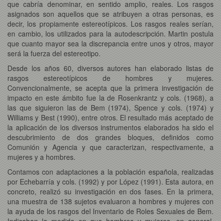
que cabría denominar, en sentido amplio, reales. Los rasgos
asignados son aquellos que se atribuyen a otras personas, es
decir, los propiamente estereotípicos. Los rasgos reales serían,
en cambio, los utilizados para la autodescripción. Martin postula
que cuanto mayor sea la discrepancia entre unos y otros, mayor
será la fuerza del estereotipo.
Desde los años 60, diversos autores han elaborado listas de
rasgos estereotípicos de hombres y mujeres.
Convencionalmente, se acepta que la primera investigación de
impacto en este ámbito fue la de Rosenkrantz y cols. (1968), a
las que siguieron las de Bem (1974), Spence y cols. (1974) y
Williams y Best (1990), entre otros. El resultado más aceptado de
la aplicación de los diversos instrumentos elaborados ha sido el
descubrimiento de dos grandes bloques, definidos como
Comunión y Agencia y que caracterizan, respectivamente, a
mujeres y a hombres.
Contamos con adaptaciones a la población española, realizadas
por Echebarría y cols. (1992) y por López (1991). Esta autora, en
concreto, realizó su investigación en dos fases. En la primera,
una muestra de 138 sujetos evaluaron a hombres y mujeres con
la ayuda de los rasgos del Inventario de Roles Sexuales de Bem.
Indicaban la medida en que hombres v mujeres, en general,