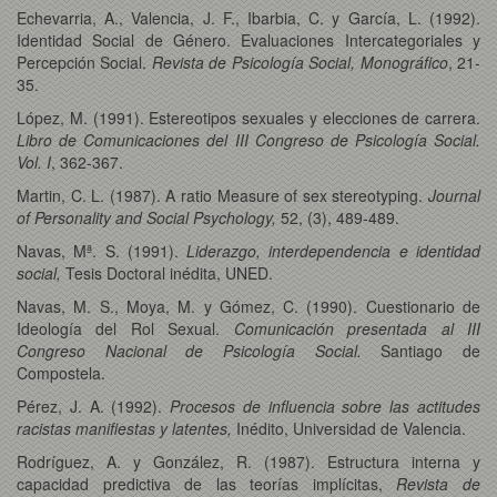
Echevarria, A., Valencia, J. F., Ibarbia, C. y García, L. (1992).
Identidad Social de Género. Evaluaciones Intercategoriales y
Percepción Social.
Revista de Psicología Social, Monográfico
, 21-
35.
López, M. (1991). Estereotipos sexuales y elecciones de carrera.
Libro de Comunicaciones del III Congreso de Psicología Social.
Vol. I
, 362-367.
Martin, C. L. (1987). A ratio Measure of sex stereotyping.
Journal
of Personality and Social Psychology,
52, (3), 489-489.
Navas, Mª. S. (1991).
Liderazgo, interdependencia e identidad
social,
Tesis Doctoral inédita, UNED.
Navas, M. S., Moya, M. y Gómez, C. (1990). Cuestionario de
Ideología del Rol Sexual.
Comunicación presentada al III
Congreso Nacional de Psicología Social.
Santiago de
Compostela.
Pérez, J. A. (1992).
Procesos de influencia sobre las actitudes
racistas manifiestas y latentes,
Inédito, Universidad de Valencia.
Rodríguez, A. y González, R. (1987). Estructura interna y
capacidad predictiva de las teorías implícitas,
Revista de