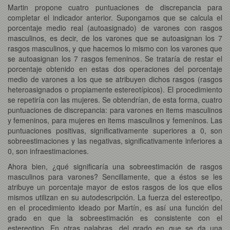
Martin propone cuatro puntuaciones de discrepancia para
completar el indicador anterior. Supongamos que se calcula el
porcentaje medio real (autoasignado) de varones con rasgos
masculinos, es decir, de los varones que se autoasignan los 7
rasgos masculinos, y que hacemos lo mismo con los varones que
se autoasignan los 7 rasgos femeninos. Se trataría de restar el
porcentaje obtenido en estas dos operaciones del porcentaje
medio de varones a los que se atribuyen dichos rasgos (rasgos
heteroasignados o propiamente estereotípicos). El procedimiento
se repetiría con las mujeres. Se obtendrían, de esta forma, cuatro
puntuaciones de discrepancia: para varones en items masculinos
y femeninos, para mujeres en items masculinos y femeninos. Las
puntuaciones positivas, significativamente superiores a 0, son
sobreestimaciones y las negativas, significativamente inferiores a
0, son infraestimaciones.
Ahora bien, ¿qué significaría una sobreestimación de rasgos
masculinos para varones? Sencillamente, que a éstos se les
atribuye un porcentaje mayor de estos rasgos de los que ellos
mismos utilizan en su autodescripción. La fuerza del estereotipo,
en el procedimiento ideado por Martín, es así una función del
grado en que la sobreestimación es consistente con el
estereotipo. En otras palabras, del grado en que se da una