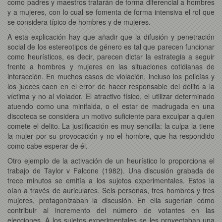
como padres y maestros tratarán de forma diferencial a hombres
y a mujeres, con lo cual se fomenta de forma intensiva el rol que
se considera típico de hombres y de mujeres.
A esta explicación hay que añadir que la difusión y penetración
social de los estereotipos de género es tal que parecen funcionar
como heurísticos, es decir, parecen dictar la estrategia a seguir
frente a hombres y mujeres en las situaciones cotidianas de
interacción. En muchos casos de violación, incluso los policías y
los jueces caen en el error de hacer responsable del delito a la
víctima y no al violador. El atractivo físico, el utilizar determinado
atuendo como una minifalda, o el estar de madrugada en una
discoteca se considera un motivo suficiente para exculpar a quien
comete el delito. La justificación es muy sencilla: la culpa la tiene
la mujer por su provocación y no el hombre, que ha respondido
como cabe esperar de él.
Otro ejemplo de la activación de un heurístico lo proporciona el
trabajo de Taylor v Falcone (1982). Una discusión grabada de
trece minutos se emitía a los sujetos experimentales. Estos la
oían a través de auriculares. Seis personas, tres hombres y tres
mujeres, protagonizaban la discusión. En ella sugerían cómo
contribuir al incremento del número de votantes en las
elecciones. A los sujetos experimentales se les proyectaban una