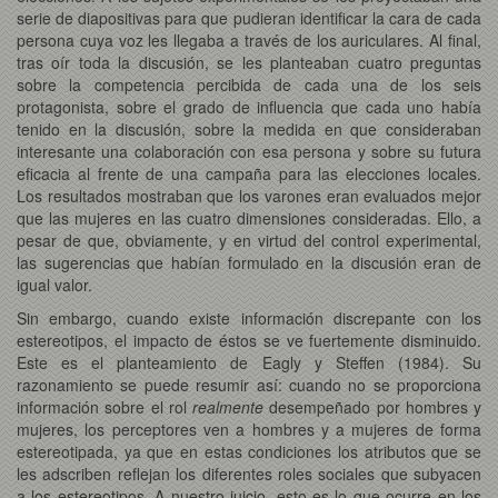
serie de diapositivas para que pudieran identificar la cara de cada
persona cuya voz les llegaba a través de los auriculares. Al final,
tras oír toda la discusión, se les planteaban cuatro preguntas
sobre la competencia percibida de cada una de los seis
protagonista, sobre el grado de influencia que cada uno había
tenido en la discusión, sobre la medida en que consideraban
interesante una colaboración con esa persona y sobre su futura
eficacia al frente de una campaña para las elecciones locales.
Los resultados mostraban que los varones eran evaluados mejor
que las mujeres en las cuatro dimensiones consideradas. Ello, a
pesar de que, obviamente, y en virtud del control experimental,
las sugerencias que habían formulado en la discusión eran de
igual valor.
Sin embargo, cuando existe información discrepante con los
estereotipos, el impacto de éstos se ve fuertemente disminuido.
Este es el planteamiento de Eagly y Steffen (1984). Su
razonamiento se puede resumir así: cuando no se proporciona
información sobre el rol
realmente
desempeñado por hombres y
mujeres, los perceptores ven a hombres y a mujeres de forma
estereotipada, ya que en estas condiciones los atributos que se
les adscriben reflejan los diferentes roles sociales que subyacen
a los estereotipos. A nuestro juicio, esto es lo que ocurre en los