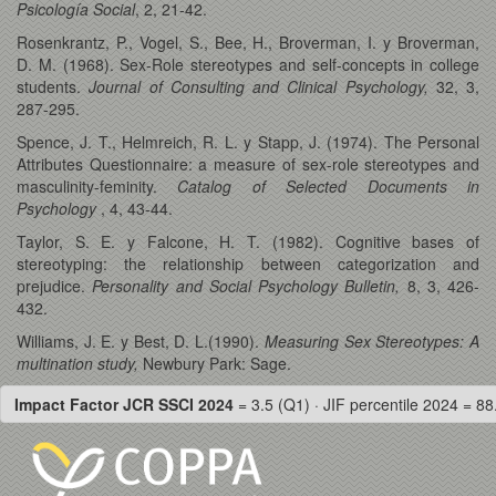
Psicología Social
, 2, 21-42.
Rosenkrantz, P., Vogel, S., Bee, H., Broverman, I. y Broverman,
D. M. (1968). Sex-Role stereotypes and self-concepts in college
students.
Journal of Consulting and Clinical Psychology,
32, 3,
287-295.
Spence, J. T., Helmreich, R. L. y Stapp, J. (1974). The Personal
Attributes Questionnaire: a measure of sex-role stereotypes and
masculinity-feminity.
Catalog of Selected Documents in
Psychology
, 4, 43-44.
Taylor, S. E. y Falcone, H. T. (1982). Cognitive bases of
stereotyping: the relationship between categorization and
prejudice.
Personality and Social Psychology Bulletin,
8, 3, 426-
432.
Williams, J. E. y Best, D. L.(1990).
Measuring Sex Stereotypes: A
multination study,
Newbury Park: Sage.
Impact Factor JCR SSCI 2024
= 3.5 (Q1) · JIF percentile 2024 = 88