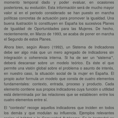
momento temporal dado y poder evaluar, en ocasiones
posteriores, su evolución. Esta información será de mucho mayor
valor si en el periodo considerado se han puesto en marcha
políticas concretas de actuación para promover la igualdad. Una
buena ilustración lo constituyen en España los sucesivos Planes
de Igualdad de Oportunidades para las Mujeres. De hecho,
recientemente, en Marzo de 1993, se acaba de poner en marcha
el Segundo de estos Planes.
Ahora bien, según Alvaro (1992), un Sistema de Indicadores
debe ser algo más que un mero agregado de indicadores sin
integración o coherencia interna. Si ha de ser un "sistema'",
deberá descansar sobre un modelo teórico. Es éste el que
permite una visión global sobre el problema o asunto de interés,
en nuestro caso, la situación social de la mujer en España. El
propio autor formula un modelo que consta de cuatro elementos
fundamentales: contexto, entrada, proceso y producto. Cada
elemento contiene sus propios indicadores cuya función o utilidad
está determinada por las relaciones que se establecen entre los
cuatro elementos entre sí.
El "contexto" recoge aquellos indicadores que inciden en todos
los demás y que modulan su influencia. Ejemplos relevantes
serían el hábitat o la Comunidad Autónoma. En la "entrada" se