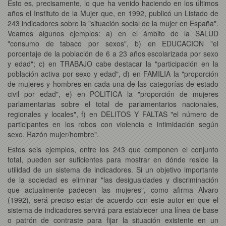
Esto es, precisamente, lo que ha venido haciendo en los últimos
años el Instituto de la Mujer que, en 1992, publicó un Listado de
243 indicadores sobre la "situación social de la mujer en España".
Veamos algunos ejemplos: a) en el ámbito de la SALUD
"consumo de tabaco por sexos", b) en EDUCACION "el
porcentaje de la población de 6 a 23 años escolarizada por sexo
y edad"; c) en TRABAJO cabe destacar la "participación en la
población activa por sexo y edad", d) en FAMILIA la "proporción
de mujeres y hombres en cada una de las categorías de estado
civil por edad", e) en POLITICA la "proporción de mujeres
parlamentarias sobre el total de parlamentarios nacionales,
regionales y locales", f) en DELITOS Y FALTAS "el número de
participantes en los robos con violencia e intimidación según
sexo. Razón mujer/hombre".
Estos seis ejemplos, entre los 243 que componen el conjunto
total, pueden ser suficientes para mostrar en dónde reside la
utilidad de un sistema de indicadores. Si un objetivo importante
de la sociedad es eliminar "las desigualdades y discriminación
que actualmente padecen las mujeres", como afirma Alvaro
(1992), será preciso estar de acuerdo con este autor en que el
sistema de indicadores servirá para establecer una línea de base
o patrón de contraste para fijar la situación existente en un