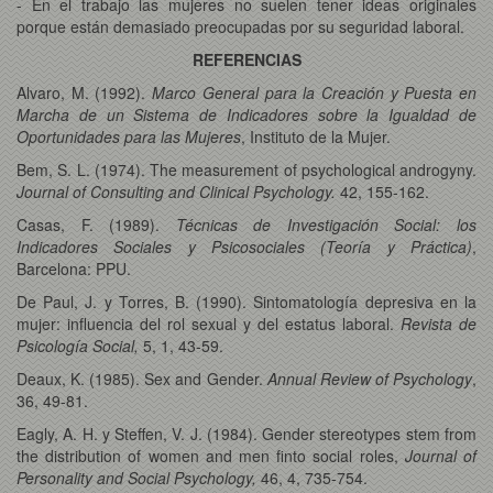
- En el trabajo las mujeres no suelen tener ideas originales
porque están demasiado preocupadas por su seguridad laboral.
REFERENCIAS
Alvaro, M. (1992).
Marco General para la Creación y Puesta en
Marcha de un Sistema de Indicadores sobre la Igualdad de
Oportunidades para las Mujeres
, Instituto de la Mujer.
Bem, S. L. (1974). The measurement of psychological androgyny.
Journal of Consulting and Clinical Psychology.
42, 155-162.
Casas, F. (1989).
Técnicas de Investigación Social: los
Indicadores Sociales y Psicosociales (Teoría y Práctica)
,
Barcelona: PPU.
De Paul, J. y Torres, B. (1990). Sintomatología depresiva en la
mujer: influencia del rol sexual y del estatus laboral.
Revista de
Psicología Social,
5, 1, 43-59.
Deaux, K. (1985). Sex and Gender.
Annual Review of Psychology
,
36, 49-81.
Eagly, A. H. y Steffen, V. J. (1984). Gender stereotypes stem from
the distribution of women and men finto social roles,
Journal of
Personality and Social Psychology,
46, 4, 735-754.