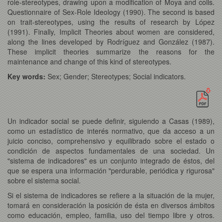
role-stereotypes, drawing upon a modification of Moya and colls.
Questionnaire of Sex-Role Ideology (1990). The second is based
on trait-stereotypes, using the results of research by López
(1991). Finally, Implicit Theories about women are considered,
along the lines developed by Rodríguez and González (1987).
These implicit theories summarize the reasons for the
maintenance and change of this kind of stereotypes.
Key words:
Sex; Gender; Stereotypes; Social indicators.
Un indicador social se puede definir, siguiendo a Casas (1989),
como un estadístico de interés normativo, que da acceso a un
juicio conciso, comprehensivo y equilibrado sobre el estado o
condición de aspectos fundamentales de una sociedad. Un
"sistema de indicadores" es un conjunto integrado de éstos, del
que se espera una información "perdurable, periódica y rigurosa"
sobre el sistema social.
Si el sistema de indicadores se refiere a la situación de la mujer,
tomará en consideración la posición de ésta en diversos ámbitos
como educación, empleo, familia, uso del tiempo libre y otros.