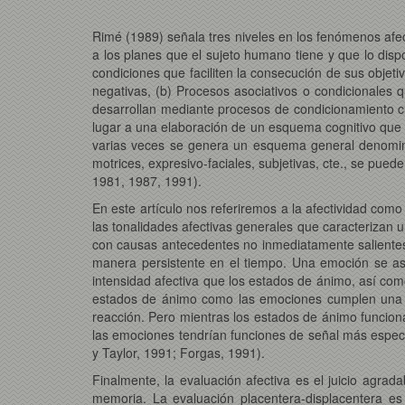
Rimé (1989) señala tres niveles en los fenómenos afec
a los planes que el sujeto humano tiene y que lo disp
condiciones que faciliten la consecución de sus objeti
negativas, (b) Procesos asociativos o condicionales
desarrollan mediante procesos de condicionamiento cl
lugar a una elaboración de un esquema cognitivo que 
varias veces se genera un esquema general denomina
motrices, expresivo-faciales, subjetivas, cte., se pue
1981, 1987, 1991).
En este artículo nos referiremos a la afectividad com
las tonalidades afectivas generales que caracterizan u
con causas antecedentes no inmediatamente salientes, 
manera persistente en el tiempo. Una emoción se as
intensidad afectiva que los estados de ánimo, así com
estados de ánimo como las emociones cumplen una fun
reacción. Pero mientras los estados de ánimo funciona
las emociones tendrían funciones de señal más específ
y Taylor, 1991; Forgas, 1991).
Finalmente, la evaluación afectiva es el juicio agra
memoria. La evaluación placentera-displacentera es