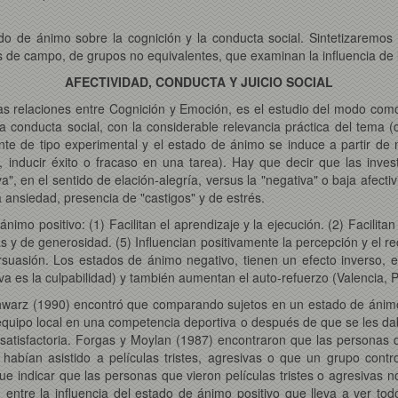
tado de ánimo sobre la cognición y la conducta social. Sintetizaremos
de campo, de grupos no equivalentes, que examinan la influencia de la 
AFECTIVIDAD, CONDUCTA Y JUICIO SOCIAL
as relaciones entre Cognición y Emoción, es el estudio del modo como
tra conducta social, con la considerable relevancia práctica del tema (
e de tipo experimental y el estado de ánimo se induce a partir de m
, inducir éxito o fracaso en una tarea). Hay que decir que las inve
a", en el sentido de elación-alegría, versus la "negativa" o baja afectiv
a ansiedad, presencia de "castigos" y de estrés.
mo positivo: (1) Facilitan el aprendizaje y la ejecución. (2) Facilitan
as y de generosidad. (5) Influencian positivamente la percepción y el 
a persuasión. Los estados de ánimo negativo, tienen un efecto inverso
iva es la culpabilidad) y también aumentan el auto-refuerzo (Valencia, 
arz (1990) encontró que comparando sujetos en un estado de ánimo 
equipo local en una competencia deportiva o después de que se les d
atisfactoria. Forgas y Moylan (1987) encontraron que las personas que
 habían asistido a películas tristes, agresivas o que un grupo cont
que indicar que las personas que vieron películas tristes o agresivas
, entre la influencia del estado de ánimo positivo que lleva a ver to