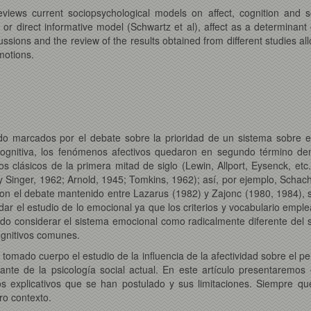
eviews current sociopsychological models on affect, cognition and so
 or direct informative model (Schwartz et al), affect as a determinant 
cussions and the review of the results obtained from different studies a
motions.
o marcados por el debate sobre la prioridad de un sistema sobre el 
Cognitiva, los fenómenos afectivos quedaron en segundo término dent
s clásicos de la primera mitad de siglo (Lewin, Allport, Eysenck, et
r y Singer, 1962; Arnold, 1945; Tomkins, 1962); así, por ejemplo, Scha
on el debate mantenido entre Lazarus (1982) y Zajonc (1980, 1984), s
r el estudio de lo emocional ya que los criterios y vocabulario emple
do considerar el sistema emocional como radicalmente diferente del s
ognitivos comunes.
mado cuerpo el estudio de la influencia de la afectividad sobre el pens
ante de la psicología social actual. En este artículo presentaremos 
los explicativos que se han postulado y sus limitaciones. Siempre 
ro contexto.