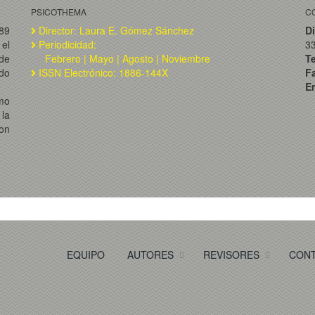
PSICOTHEMA
C
989
Director: Laura E. Gómez Sánchez
Di
el
Periodicidad:
3
de
Febrero | Mayo | Agosto | Noviembre
T
ado
ISSN Electrónico: 1886-144X
F
Em
omo
la
on
EQUIPO
AUTORES
REVISORES
CON