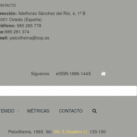
ONTACTO
rección:
Ildelfonso Sánchez del Río, 4, 1º B
3001 Oviedo (España)
eléfono:
985 285 778
ax:
985 281 374
ail:
psicothema@cop.es
Síguenos
eISSN 1886-144X
TENIDO
MÉTRICAS
CONTACTO
Psicothema, 1993. Vol.
Vol. 5 (Suplem.1).
133-150