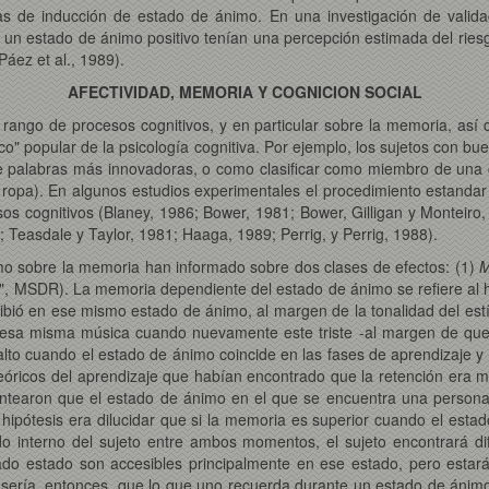
 de inducción de estado de ánimo. En una investigación de validaci
 un estado de ánimo positivo tenían una percepción estimada del rie
áez et al., 1989).
AFECTIVIDAD, MEMORIA Y COGNICION SOCIAL
 rango de procesos cognitivos, y en particular sobre la memoria, así 
ico" popular de la psicología cognitiva. Por ejemplo, los sujetos con 
 palabras más innovadoras, o como clasificar como miembro de una ca
ropa). En algunos estudios experimentales el procedimiento estandar
os cognitivos (Blaney, 1986; Bower, 1981; Bower, Gilligan y Monteiro,
; Teasdale y Taylor, 1981; Haaga, 1989; Perrig, y Perrig, 1988).
nimo sobre la memoria han informado sobre dos clases de efectos: (1)
M
", MSDR). La memoria dependiente del estado de ánimo se refiere al
ibió en ese mismo estado de ánimo, al margen de la tonalidad del est
esa misma música cuando nuevamente este triste -al margen de que l
alto cuando el estado de ánimo coincide en las fases de aprendizaje y
teóricos del aprendizaje que habían encontrado que la retención era 
lantearon que el estado de ánimo en el que se encuentra una persona 
 hipótesis era dilucidar que si la memoria es superior cuando el est
o interno del sujeto entre ambos momentos, el sujeto encontrará dif
do estado son accesibles principalmente en ese estado, pero estarán
o sería, entonces, que lo que uno recuerda durante un estado de ánim