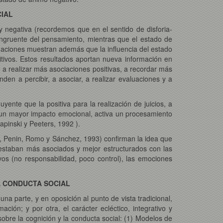
CIAL
 y negativa (recordemos que en el sentido de disforia-
 congruente del pensamiento, mientras que el estado de
igaciones muestran además que la influencia del estado
itivos. Estos resultados aportan nueva información en
e a realizar más asociaciones positivas, a recordar más
den a percibir, a asociar, a realizar evaluaciones y a
yente que la positiva para la realización de juicios, a
e un mayor impacto emocional, activa un procesamiento
pinski y Peeters, 1992 ).
ez, Penin, Romo y Sánchez, 1993) confirman la idea que
) estaban más asociados y mejor estructurados con las
vos (no responsabilidad, poco control), las emociones
A CONDUCTA SOCIAL
na parte, y en oposición al punto de vista tradicional,
ón; y por otra, el carácter ecléctico, integrativo y
sobre la cognición y la conducta social: (1) Modelos de