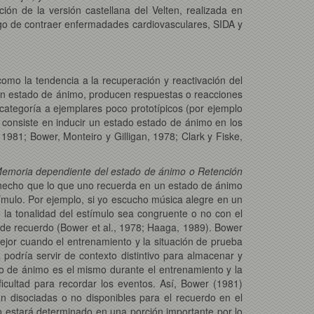
ón de la versión castellana del Velten, realizada en
sgo de contraer enfermadades cardiovasculares, SIDA y
como la tendencia a la recuperación y reactivación del
buen estado de ánimo, producen respuestas o reacciones
tegoría a ejemplares poco prototípicos (por ejemplo
 consiste en inducir un estado estado de ánimo en los
 1981; Bower, Monteiro y Gilligan, 1978; Clark y Fiske,
emoria dependiente del estado de ánimo o Retención
 hecho que lo que uno recuerda en un estado de ánimo
ímulo. Por ejemplo, si yo escucho música alegre en un
a tonalidad del estímulo sea congruente o no con el
 de recuerdo (Bower et al., 1978; Haaga, 1989). Bower
mejor cuando el entrenamiento y la situación de prueba
podría servir de contexto distintivo para almacenar y
ado de ánimo es el mismo durante el entrenamiento y la
icultad para recordar los eventos. Así, Bower (1981)
 disociadas o no disponibles para el recuerdo en el
o estará determinado en una porción importante por lo