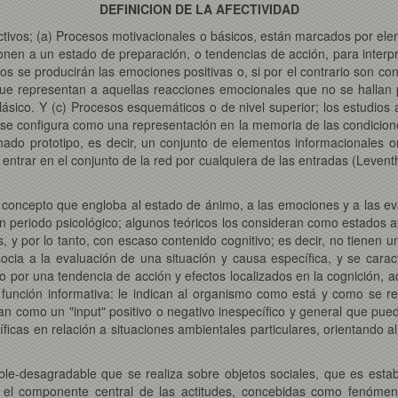
DEFINICION DE LA AFECTIVIDAD
tivos; (a) Procesos motivacionales o básicos, están marcados por eleme
onen a un estado de preparación, o tendencias de acción, para interp
vos se producirán las emociones positivas o, si por el contrario son c
 que representan a aquellas reacciones emocionales que no se hallan
ásico. Y (c) Procesos esquemáticos o de nivel superior; los estudios 
se configura como una representación en la memoria de las condiciones
do prototipo, es decir, un conjunto de elementos informacionales o
de entrar en el conjunto de la red por cualquiera de las entradas (Leve
o concepto que engloba al estado de ánimo, a las emociones y a las e
n periodo psicológico; algunos teóricos los consideran como estados af
y por lo tanto, con escaso contenido cognitivo; es decir, no tienen u
ocia a la evaluación de una situación y causa específica, y se cara
o por una tendencia de acción y efectos localizados en la cognición, a
ción informativa: le indican al organismo como está y como se rela
n como un "input" positivo o negativo inespecífico y general que pued
icas en relación a situaciones ambientales particulares, orientando a
dable-desagradable que se realiza sobre objetos sociales, que es esta
 el componente central de las actitudes, concebidas como fenómeno