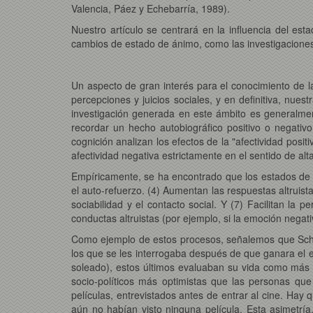
Valencia, Páez y Echebarría, 1989).
Nuestro artículo se centrará en la influencia del es
cambios de estado de ánimo, como las investigaciones 
Un aspecto de gran interés para el conocimiento de l
percepciones y juicios sociales, y en definitiva, nues
investigación generada en este ámbito es generalment
recordar un hecho autobiográfico positivo o negativo
cognición analizan los efectos de la "afectividad positiv
afectividad negativa estrictamente en el sentido de alt
Empíricamente, se ha encontrado que los estados de áni
el auto-refuerzo. (4) Aumentan las respuestas altruist
sociabilidad y el contacto social. Y (7) Facilitan l
conductas altruistas (por ejemplo, si la emoción negat
Como ejemplo de estos procesos, señalemos que Schw
los que se les interrogaba después de que ganara el 
soleado), estos últimos evaluaban su vida como más s
socio-políticos más optimistas que las personas que
películas, entrevistados antes de entrar al cine. Hay 
aún no habían visto ninguna película. Esta asimetría