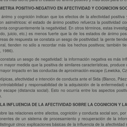
METRIA POSITIVO-NEGATIVO EN AFECTIVIDAD Y COGNICION SO
 ánimo y cognición indican que los efectos de la afectividad positiva
son asimétricos: el estado de ánimo positivo refuerza la positividad
enta congruentemente la negatividad. En otros términos, estas invest
do, juicio, etc.) es menos fuerte que la de los estados de ánimo pos
 áreas de respuesta se constata un sesgo de positividad: la gente tiend
ral, tienden no sólo a recordar más los hechos positivos; también tien
, 1986).
 constata un sesgo de negatividad: la información negativa es más influ
 en mayor medida que la positiva de similares características, produc
n mayor impacto en las conductas de aproximación-escape (Lewicka, Cza
típicas, afectividad e intención de conducta ante el Sida (Blanco, Pá
controlabilidad y responsabilidad de la adquisición de la enfermedad
escape (distancia social). Esto no ocurría entre los aspectos positi
n.
 LA INFLUENCIA DE LA AFECTIVIDAD SOBRE LA COGNICION Y L
bre las relaciones entre afectos, cognición y conducta social son, por u
entes de un sistema de procesamiento y recuperación de la informaci
tinguir cinco explicaciones básicas de la influencia de la afectividad 