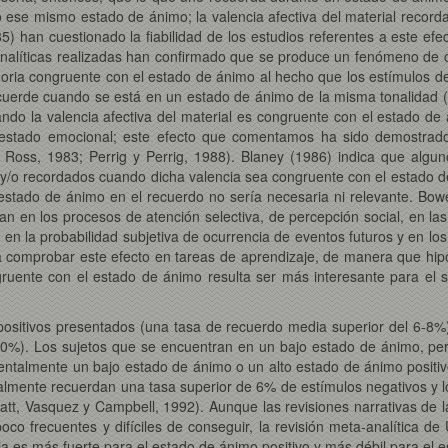
e mismo estado de ánimo; la valencia afectiva del material recordado
 han cuestionado la fiabilidad de los estudios referentes a este efe
-analíticas realizadas han confirmado que se produce un fenómeno de 
a congruente con el estado de ánimo al hecho que los estímulos de u
uerde cuando se está en un estado de ánimo de la misma tonalidad (p
uando la valencia afectiva del material es congruente con el estado de
 estado emocional; este efecto que comentamos ha sido demostrad
y Ross, 1983; Perrig y Perrig, 1988). Blaney (1986) indica que alguno
/o recordados cuando dicha valencia sea congruente con el estado de
 estado de ánimo en el recuerdo no sería necesaria ni relevante. Bow
an en los procesos de atención selectiva, de percepción social, en la
, en la probabilidad subjetiva de ocurrencia de eventos futuros y en lo
 a comprobar este efecto en tareas de aprendizaje, de manera que hipo
ongruente con el estado de ánimo resulta ser más interesante para e
positivos presentados (una tasa de recuerdo media superior del 6-8%
 10%). Los sujetos que se encuentran en un bajo estado de ánimo, pe
imentalmente un bajo estado de ánimo o un alto estado de ánimo posit
lmente recuerdan una tasa superior de 6% de estímulos negativos y lo
att, Vasquez y Campbell, 1992). Aunque las revisiones narrativas de l
o frecuentes y difíciles de conseguir, la revisión meta-analítica d
 es más fuerte para el estado de ánimo positivo y más débil para el 