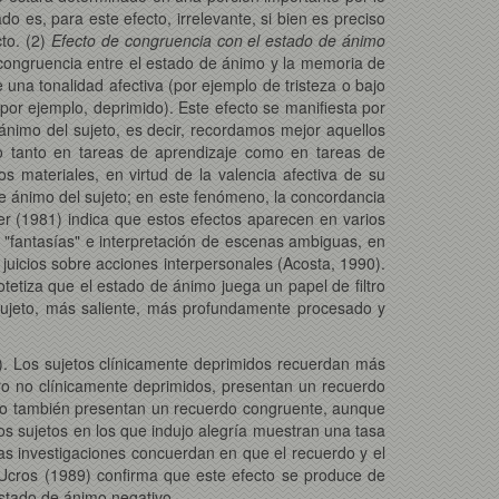
 es, para este efecto, irrelevante, si bien es preciso
cto. (2)
Efecto de congruencia con el estado de ánimo
congruencia entre el estado de ánimo y la memoria de
na tonalidad afectiva (por ejemplo de tristeza o bajo
or ejemplo, deprimido). Este efecto se manifiesta por
 ánimo del sujeto, es decir, recordamos mejor aquellos
o tanto en tareas de aprendizaje como en tareas de
s materiales, en virtud de la valencia afectiva de su
 ánimo del sujeto; en este fenómeno, la concordancia
er (1981) indica que estos efectos aparecen en varios
s "fantasías" e interpretación de escenas ambiguas, en
s juicios sobre acciones interpersonales (Acosta, 1990).
tetiza que el estado de ánimo juega un papel de filtro
l sujeto, más saliente, más profundamente procesado y
). Los sujetos clínicamente deprimidos recuerdan más
ro no clínicamente deprimidos, presentan un recuerdo
ivo también presentan un recuerdo congruente, aunque
s sujetos en los que indujo alegría muestran una tasa
as investigaciones concuerdan en que el recuerdo y el
e Ucros (1989) confirma que este efecto se produce de
estado de ánimo negativo.