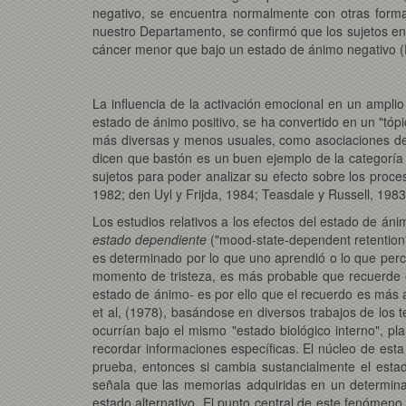
negativo, se encuentra normalmente con otras formas
nuestro Departamento, se confirmó que los sujetos en
cáncer menor que bajo un estado de ánimo negativo (P
La influencia de la activación emocional en un amplio
estado de ánimo positivo, se ha convertido en un "tóp
más diversas y menos usuales, como asociaciones de
dicen que bastón es un buen ejemplo de la categoría 
sujetos para poder analizar su efecto sobre los proces
1982; den Uyl y Frijda, 1984; Teasdale y Russell, 1983
Los estudios relativos a los efectos del estado de á
estado dependiente
("mood-state-dependent retention
es determinado por lo que uno aprendió o lo que perc
momento de tristeza, es más probable que recuerde 
estado de ánimo- es por ello que el recuerdo es más 
et al, (1978), basándose en diversos trabajos de los 
ocurrían bajo el mismo "estado biológico interno", p
recordar informaciones específicas. El núcleo de esta
prueba, entonces si cambia sustancialmente el estad
señala que las memorias adquiridas en un determina
estado alternativo. El punto central de este fenómen