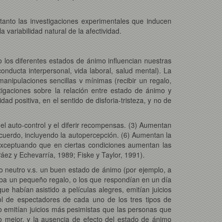
 tanto las investigaciones experimentales que inducen
variabilidad natural de la afectividad.
 los diferentes estados de ánimo influencian nuestras
conducta interpersonal, vida laboral, salud mental). La
anipulaciones sencillas v mínimas (recibir un regalo,
stigaciones sobre la relación entre estado de ánimo y
idad positiva, en el sentido de disforia-tristeza, y no de
 el auto-control y el diferir recompensas. (3) Aumentan
recuerdo, incluyendo la autopercepción. (6) Aumentan la
, exceptuando que en ciertas condiciones aumentan las
Páez y Echevarría, 1989; Fiske y Taylor, 1991).
neutro v.s. un buen estado de ánimo (por ejemplo, a
aba un pequeño regalo, o los que respondían en un día
 habían asistido a películas alegres, emitían juicios
rol de espectadores de cada uno de los tres tipos de
 no emitían juicios más pesimistas que las personas que
do mejor, y la ausencia de efecto del estado de ánimo