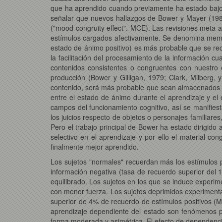
que ha aprendido cuando previamente ha estado bajo es
señalar que nuevos hallazgos de Bower y Mayer (1985)
("mood-congruity effect". MCE). Las revisiones meta
estímulos cargados afectivamente. Se denomina memori
estado de ánimo positivo) es más probable que se rec
la facilitación del procesamiento de la información c
contenidos consistentes o congruentes con nuestro
producción (Bower y Gilligan, 1979; Clark, Milberg, 
contenido, será más probable que sean almacenados y
entre el estado de ánimo durante el aprendizaje y el
campos del funcionamiento cognitivo, así se manifiest
los juicios respecto de objetos o personajes familiares
Pero el trabajo principal de Bower ha estado dirigido
selectivo en el aprendizaje y por ello el material c
finalmente mejor aprendido.
Los sujetos "normales" recuerdan más los estímulos 
información negativa (tasa de recuerdo superior del
equilibrado. Los sujetos en los que se induce exper
con menor fuerza. Los sujetos deprimidos experimenta
superior de 4% de recuerdo de estímulos positivos (M
aprendizaje dependiente del estado son fenómenos poc
forma moderada y asimétrica. El efecto de dependencia