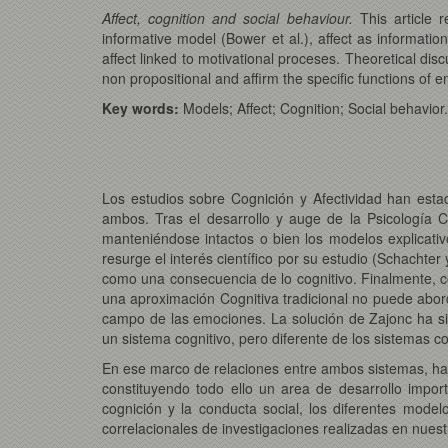
Affect, cognition and social behaviour.
This article r
informative model (Bower et al.), affect as information
affect linked to motivational proceses. Theoretical dis
non propositional and affirm the specific functions of e
Key words:
Models; Affect; Cognition; Social behavior.
Los estudios sobre Cognición y Afectividad han estad
ambos. Tras el desarrollo y auge de la Psicología 
manteniéndose intactos o bien los modelos explicativo
resurge el interés científico por su estudio (Schachte
como una consecuencia de lo cognitivo. Finalmente, c
una aproximación Cognitiva tradicional no puede aborda
campo de las emociones. La solución de Zajonc ha si
un sistema cognitivo, pero diferente de los sistemas c
En ese marco de relaciones entre ambos sistemas, ha to
constituyendo todo ello un area de desarrollo import
cognición y la conducta social, los diferentes mode
correlacionales de investigaciones realizadas en nuest