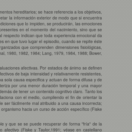
ntos hereditarios; se hace referencia a los objetivos,
retar la información exterior de modo que si encuentra
ondiciones que lo impiden, se producirán, las emociones
 presentes en el momento del nacimiento, sino que se
al respecto indican que toda experiencia emocional da
 en que tuvo lugar el episodio, cuando se repite éste
rganizados que comprenden dimensiones fisiológicas,
nthal, 1980, 1982, 1984; Lang, 1979, 1984, 1988; Bower,
valuaciones afectivas. Por estados de ánimo se definen
ectivos de baja intensidad y relativamente resistentes,
na sola causa especifica y actuan de forma difusa y de
cteriza por una menor duración temporal y una mayor
demás de tener un contenido cognitivo claro. Tanto los
ciona con el medio, cumpliendo el fin de orientar la
e ser fácilmente mal atribuido a una causa incorrecta;
l organismo hacia un curso de acción específico (Fiske
ble y que se se puede recuperar de forma "fría" de la
 afectivo (Fiske y Taylor,1991; véase en castellano