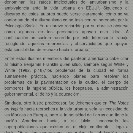
denominan "las raíces intelectuales del antiurbanismo y la
ambivalencia ante la vida urbana en EEUU". Siguiendo el
discurso de estos autores puede verse claramente cómo se va
conformando el antiurbanismo como tesis central heredada por la
Psicología Social. En un breve recorrido por su obra se observa
cómo algunos de los personajes apoyan esta idea. A
continuación un sucinto recorrido por este interesante trabajo
recogiendo aquellas referencias y observaciones que apoyan
esta sensibilidad de rechazo hacia lo urbano.
Entre estos ilustres miembros del panteón americano cabe citar
al mismo Benjamin Franklin quien situó, siempre según White y
White (1962, p.18),"los problemas de la ciudad en forma
sumamente práctica, haciendo planes para resolver los
problemas de la pavimentación de la ciudad, el cuerpo de
bomberos, la higiene pública, los hospitales, la administración
gubernamental, el delito y la educación".
Sin duda, otro ilustre predecesor, fue Jefferson que en
The Notes
on Viginia
hacía reproches a la vida urbana, veía la necesidad de
las fábricas en Europa, pero la inmensidad de tierras que tiene la
nación Americana hacía, a su juicio, innecesario las
superpoblaciones que existen en el viejo continente. Llega a
decir: "Para las operaciones generales de fabricación, que