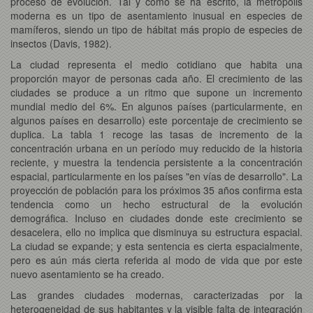
proceso de evolución. Tal y como se ha escrito, la metrópolis
moderna es un tipo de asentamiento inusual en especies de
mamíferos, siendo un tipo de hábitat más propio de especies de
insectos (Davis, 1982).
La ciudad representa el medio cotidiano que habita una
proporción mayor de personas cada año. El crecimiento de las
ciudades se produce a un ritmo que supone un incremento
mundial medio del 6%. En algunos países (particularmente, en
algunos países en desarrollo) este porcentaje de crecimiento se
duplica. La tabla 1 recoge las tasas de incremento de la
concentración urbana en un período muy reducido de la historia
reciente, y muestra la tendencia persistente a la concentración
espacial, particularmente en los países "en vías de desarrollo". La
proyección de población para los próximos 35 años confirma esta
tendencia como un hecho estructural de la evolución
demográfica. Incluso en ciudades donde este crecimiento se
desacelera, ello no implica que disminuya su estructura espacial.
La ciudad se expande; y esta sentencia es cierta espacialmente,
pero es aún más cierta referida al modo de vida que por este
nuevo asentamiento se ha creado.
Las grandes ciudades modernas, caracterizadas por la
heterogeneidad de sus habitantes y la visible falta de integración