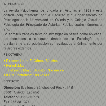
INFORMACIÓN
La revista Psicothema fue fundada en Asturias en 1989 y está
editada conjuntamente por la Facultad y el Departamento de
Psicología de la Universidad de Oviedo y el Colegio Oficial de
Psicología del Principado de Asturias. Publica cuatro números al
año.
Se admiten trabajos tanto de investigación básica como aplicada,
pertenecientes a cualquier ámbito de la Psicología, que
previamente a su publicación son evaluados anónimamente por
revisores externos.
PSICOTHEMA
Director: Laura E. Gómez Sánchez
Periodicidad:
Febrero | Mayo | Agosto | Noviembre
ISSN Electrónico: 1886-144X
CONTACTO
Dirección:
Ildelfonso Sánchez del Río, 4, 1º B
33001 Oviedo (España)
Teléfono:
985 285 778
Fax:
985 281 374