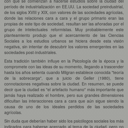
con que se comienzan a hacerse estudios sobre la ciudad del
período de industrialización en EE.UU. La sociedad preindustrial,
de los siglos XVIII y XIX, con valores de las sociedades agrícolas,
donde las relaciones cara a cara y el grupo primario eran las
propias de este tipo de sociedad, resultan ser las añoradas por el
grupo de intelectuales reformistas. Muy probablemente este
planteamiento produjo que el acercamiento de las Ciencias
Sociales a los estudios urbanos se hiciera desde esta visión
negativa, sin intentar de descubrir los valores emergentes en las
sociedades post-industriales.
Esta tradición también influye en la Psicología de la época y la
compromete con las ideas de su momento, llegando a trascender
hasta los años setenta cuando Milgran establece conocida "teoría
de la sobrecarga", que a juicio de Geller (1980), tiene
connotaciones negativas sobre la ciudad. En resumen, se puede
decir que la ciudad es "el artefacto humano" más importante que
jamás haya realizado el hombre, pero sus grandes dimensiones
dificultan las interacciones cara a cara que aún sigue siendo la
causa de uno de los ideales perdidos de las sociedades
agrícolas.
Sin duda que deberían haber sido los psicólogos sociales los más
indicados para haberse acercado al tema de la ciudad, pero no