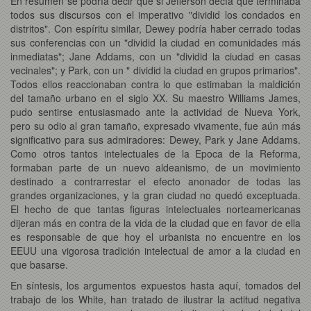
En resumen se podría decir que si Jefferson decía que terminaba
todos sus discursos con el imperativo "dividid los condados en
distritos". Con espíritu similar, Dewey podría haber cerrado todas
sus conferencias con un "dividid la ciudad en comunidades más
inmediatas"; Jane Addams, con un "dividid la ciudad en casas
vecinales"; y Park, con un " dividid la ciudad en grupos primarios".
Todos ellos reaccionaban contra lo que estimaban la maldición
del tamaño urbano en el siglo XX. Su maestro Williams James,
pudo sentirse entusiasmado ante la actividad de Nueva York,
pero su odio al gran tamaño, expresado vivamente, fue aún más
significativo para sus admiradores: Dewey, Park y Jane Addams.
Como otros tantos intelectuales de la Epoca de la Reforma,
formaban parte de un nuevo aldeanismo, de un movimiento
destinado a contrarrestar el efecto anonador de todas las
grandes organizaciones, y la gran ciudad no quedó exceptuada.
El hecho de que tantas figuras intelectuales norteamericanas
dijeran más en contra de la vida de la ciudad que en favor de ella
es responsable de que hoy el urbanista no encuentre en los
EEUU una vigorosa tradición intelectual de amor a la ciudad en
que basarse.
En síntesis, los argumentos expuestos hasta aquí, tomados del
trabajo de los White, han tratado de ilustrar la actitud negativa