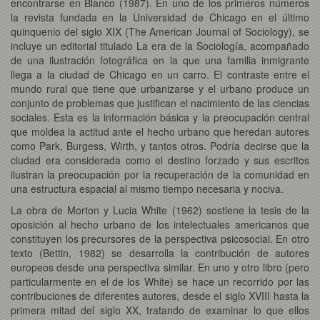
encontrarse en Blanco (1987). En uno de los primeros números
la revista fundada en la Universidad de Chicago en el último
quinquenio del siglo XIX (The American Journal of Sociology), se
incluye un editorial titulado La era de la Sociología, acompañado
de una ilustración fotográfica en la que una familia inmigrante
llega a la ciudad de Chicago en un carro. El contraste entre el
mundo rural que tiene que urbanizarse y el urbano produce un
conjunto de problemas que justifican el nacimiento de las ciencias
sociales. Esta es la información básica y la preocupación central
que moldea la actitud ante el hecho urbano que heredan autores
como Park, Burgess, Wirth, y tantos otros. Podría decirse que la
ciudad era considerada como el destino forzado y sus escritos
ilustran la preocupación por la recuperación de la comunidad en
una estructura espacial al mismo tiempo necesaria y nociva.
La obra de Morton y Lucia White (1962) sostiene la tesis de la
oposición al hecho urbano de los intelectuales americanos que
constituyen los precursores de la perspectiva psicosocial. En otro
texto (Bettin, 1982) se desarrolla la contribución de autores
europeos desde una perspectiva similar. En uno y otro libro (pero
particularmente en el de los White) se hace un recorrido por las
contribuciones de diferentes autores, desde el siglo XVIII hasta la
primera mitad del siglo XX, tratando de examinar lo que ellos