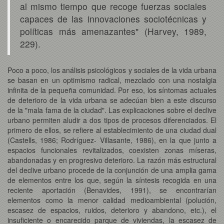
al mismo tiempo que recoge fuerzas sociales
capaces de las innovaciones sociotécnicas y
políticas más amenazantes" (Harvey, 1989,
229).
Poco a poco, los análisis psicológicos y sociales de la vida urbana
se basan en un optimismo radical, mezclado con una nostalgia
infinita de la pequeña comunidad. Por eso, los síntomas actuales
de deterioro de la vida urbana se adecúan bien a este discurso
de la "mala fama de la ciudad". Las explicaciones sobre el declive
urbano permiten aludir a dos tipos de procesos diferenciados. El
primero de ellos, se refiere al establecimiento de una ciudad dual
(Castells, 1986; Rodríguez- Villasante, 1986), en la que junto a
espacios funcionales revitalizados, coexisten zonas míseras,
abandonadas y en progresivo deterioro. La razón más estructural
del declive urbano procede de la conjunción de una amplia gama
de elementos entre los que, según la síntesis recogida en una
reciente aportación (Benavides, 1991), se encontrarían
elementos como la menor calidad medioambiental (polución,
escasez de espacios, ruidos, deterioro y abandono, etc.), el
insuficiente o encarecido parque de viviendas, la escasez de