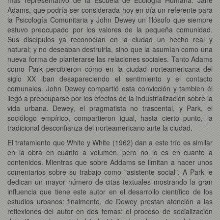
Adams, que podría ser considerada hoy en día un referente para
la Psicología Comunitaria y John Dewey un filósofo que siempre
estuvo preocupado por los valores de la pequeña comunidad.
Sus discípulos ya reconocían en la ciudad un hecho real y
natural; y no deseaban destruirla, sino que la asumían como una
nueva forma de planterarse las relaciones sociales. Tanto Adams
como Park percibieron cómo en la ciudad norteamericana del
siglo XX iban desapareciendo el sentimiento y el contacto
comunales. John Dewey compartió esta convicción y tambien él
llegó a preocuparse por los efectos de la industrialización sobre la
vida urbana. Dewey, el pragmatista no trascental, y Park, el
sociólogo empírico, compartieron igual, hasta cierto punto, la
tradicional desconfianza del norteamericano ante la ciudad.
El tratamiento que White y White (1962) dan a este trío es similar
en la obra en cuanto a volumen, pero no lo es en cuanto a
contenidos. Mientras que sobre Addams se limitan a hacer unos
comentarios sobre su trabajo como "asistente social". A Park le
dedican un mayor número de citas textuales mostrando la gran
influencia que tiene este autor en el desarrollo científico de los
estudios urbanos: finalmente, de Dewey prestan atención a las
reflexiones del autor en dos temas: el proceso de socialización