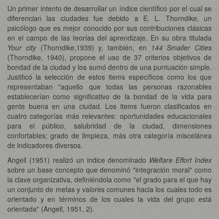
Un primer intento de desarrollar un índice científico por el cual se
diferencian las ciudades fue debido a E. L. Thorndike, un
psicólogo que es mejor conocido por sus contribuciones clásicas
en el campo de las teorías del aprendizaje. En su obra titulada
Your city
(Thorndike,1939) y, también, en
144 Smaller Cities
(Thorndike, 1940), propone el uso de 37 criterios objetivos de
bondad de la ciudad y los sumó dentro de una puntuación simple.
Justificó la selección de estos items específicos como los que
representaban "aquello que todas las personas razonables
establecerían como significativo de la bondad de la vida para
gente buena en una ciudad. Los items fueron clasificados en
cuatro categorías más relevantes: oportunidades educacionales
para el público, salubridad de la ciudad, dimensiones
confortables; grado de limpieza, más otra categoría miscelánea
de indicadores diversos.
Angell (1951) realizó un indice denominado
Welfare Effort Index
sobre un base concepto que denominó "integración moral" como
la clave organizativa, definiéndola como "el grado para el que hay
un conjunto de metas y valores comunes hacia los cuales todo es
orientado y en términos de los cuales la vida del grupo está
orientada" (Angell, 1951, 2).