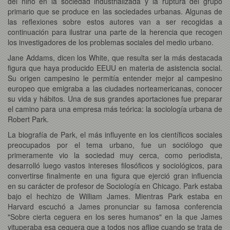
del niño en la sociedad industrializada y la ruptura del grupo
primario que se produce en las sociedades urbanas. Algunas de
las reflexiones sobre estos autores van a ser recogidas a
continuación para ilustrar una parte de la herencia que recogen
los investigadores de los problemas sociales del medio urbano.
Jane Addams, dicen los White, que resulta ser la más destacada
figura que haya producido EEUU en materia de asistencia social.
Su origen campesino le permitía entender mejor al campesino
europeo que emigraba a las ciudades norteamericanas, conocer
su vida y hábitos. Una de sus grandes aportaciones fue preparar
el camino para una empresa más teórica: la sociología urbana de
Robert Park.
La biografía de Park, el más influyente en los científicos sociales
preocupados por el tema urbano, fue un sociólogo que
primeramente vio la sociedad muy cerca, como periodista,
desarrolló luego vastos intereses filosóficos y sociológicos, para
convertirse finalmente en una figura que ejerció gran influencia
en su carácter de profesor de Sociología en Chicago. Park estaba
bajo el hechizo de William James. Mientras Park estaba en
Harvard escuchó a James pronunciar su famosa conferencia
"Sobre cierta ceguera en los seres humanos" en la que James
vituperaba esa ceguera que a todos nos aflige cuando se trata de