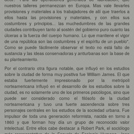
nuestros talleres permanezcan en Europa. Mas vale llevarles
provisiones y materiales a los trabajadores de allí que traerlos a
ellos hasta las provisiones y materiales, y con ellos sus
costumbres y principios... las muchedumbres de las grandes
ciudades contribuyen tanto al sostén del gobierno puro cuanto las
úlceras a la fuerza del cuerpo humano. Lo que mantiene el vigor
de una república son las costumbres y el espíritu de un pueblo".
Como se puede fácilmente observar el texto no está falto de
sustancia y las ideas conservadoras y antiurbanas son la base de
su planteamiento.
Por el contrario otra figura notable, que influyó en los estudios
sobre la ciudad de forma muy positiva fue William James. El que
estaba fuertemente impresionado por la metrópoli
norteamericana influyó en el desarrollo de los estudios sobre la
ciudad, es no solamente uno de los primeros psicólogos, sino que
puede ser considerado como el filósofo de la ciudad
norteamericana y tuvo una fuerte ascendencia sobre tres
personajes centrales en los estudios de la sociedad urbana. Fue
impulsor de toda una generación reformista, nacida en torno a
1860 y que forman hoy día un grupo de reconocido valor
intelectual. Entre ellos cabe destacar a Robert Park, el sociólogo
más representativo de la Escuela de Ecología Humana. Jane