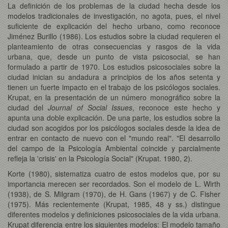
La definición de los problemas de la ciudad hecha desde los
modelos tradicionales de investigación, no agota, pues, el nivel
suficiente de explicación del hecho urbano, como reconoce
Jiménez Burillo (1986). Los estudios sobre la ciudad requieren el
planteamiento de otras consecuencias y rasgos de la vida
urbana, que, desde un punto de vista psicosocial, se han
formulado a partir de 1970. Los estudios psicosociales sobre la
ciudad inician su andadura a principios de los años setenta y
tienen un fuerte impacto en el trabajo de los psicólogos sociales.
Krupat, en la presentación de un número monográfico sobre la
ciudad del
Journal of Social Issues
, reconoce este hecho y
apunta una doble explicación. De una parte, los estudios sobre la
ciudad son acogidos por los psicólogos sociales desde la idea de
entrar en contacto de nuevo con el "mundo real". "El desarrollo
del campo de la Psicología Ambiental coincide y parcialmente
refleja la 'crisis' en la Psicología Social" (Krupat. 1980, 2).
Korte (1980), sistematiza cuatro de estos modelos que, por su
importancia merecen ser recordados. Son el modelo de L. Wirth
(1938), de S. Milgram (1970), de H. Gans (1967) y de C. Fisher
(1975). Más recientemente (Krupat, 1985, 48 y ss.) distingue
diferentes modelos y definiciones psicosociales de la vida urbana.
Krupat diferencia entre los siguientes modelos: El modelo tamaño