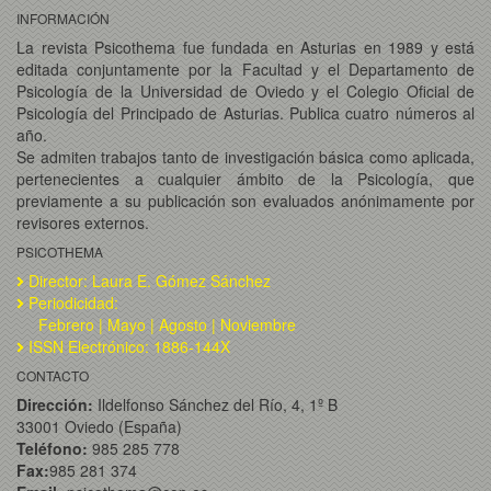
INFORMACIÓN
La revista Psicothema fue fundada en Asturias en 1989 y está
editada conjuntamente por la Facultad y el Departamento de
Psicología de la Universidad de Oviedo y el Colegio Oficial de
Psicología del Principado de Asturias. Publica cuatro números al
año.
Se admiten trabajos tanto de investigación básica como aplicada,
pertenecientes a cualquier ámbito de la Psicología, que
previamente a su publicación son evaluados anónimamente por
revisores externos.
PSICOTHEMA
Director: Laura E. Gómez Sánchez
Periodicidad:
Febrero | Mayo | Agosto | Noviembre
ISSN Electrónico: 1886-144X
CONTACTO
Dirección:
Ildelfonso Sánchez del Río, 4, 1º B
33001 Oviedo (España)
Teléfono:
985 285 778
Fax:
985 281 374