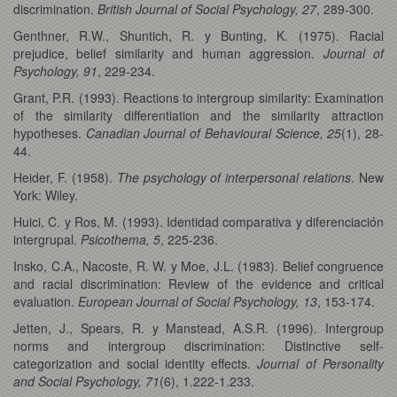
discrimination.
British Journal of Social Psychology, 27
, 289-300.
Genthner, R.W., Shuntich, R. y Bunting, K. (1975). Racial
prejudice, belief similarity and human aggression.
Journal of
Psychology, 91
, 229-234.
Grant, P.R. (1993). Reactions to intergroup similarity: Examination
of the similarity differentiation and the similarity attraction
hypotheses.
Canadian Journal of Behavioural Science, 25
(1), 28-
44.
Heider, F. (1958).
The psychology of interpersonal relations
. New
York: Wiley.
Huici, C. y Ros, M. (1993). Identidad comparativa y diferenciación
intergrupal.
Psicothema, 5
, 225-236.
Insko, C.A., Nacoste, R. W. y Moe, J.L. (1983). Belief congruence
and racial discrimination: Review of the evidence and critical
evaluation.
European Journal of Social Psychology, 13
, 153-174.
Jetten, J., Spears, R. y Manstead, A.S.R. (1996). Intergroup
norms and intergroup discrimination: Distinctive self-
categorization and social identity effects.
Journal of Personality
and Social Psychology, 71
(6), 1.222-1.233.