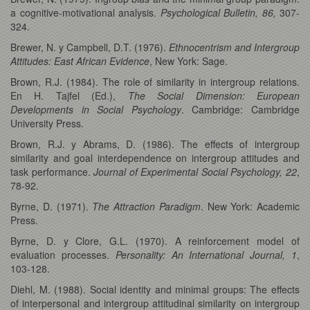
a cognitive-motivational analysis.
Psychological Bulletin, 86,
307-
324.
Brewer, N. y Campbell, D.T. (1976).
Ethnocentrism and Intergroup
Attitudes: East African Evidence
, New York: Sage.
Brown, R.J. (1984). The role of similarity in intergroup relations.
En H. Tajfel (Ed.),
The Social Dimension: European
Developments in Social Psychology
. Cambridge: Cambridge
University Press.
Brown, R.J. y Abrams, D. (1986). The effects of intergroup
similarity and goal interdependence on intergroup attitudes and
task performance.
Journal of Experimental Social Psychology, 22
,
78-92.
Byrne, D. (1971).
The Attraction Paradigm
. New York: Academic
Press.
Byrne, D. y Clore, G.L. (1970). A reinforcement model of
evaluation processes.
Personality: An International Journal, 1
,
103-128.
Diehl, M. (1988). Social identity and minimal groups: The effects
of interpersonal and intergroup attitudinal similarity on intergroup