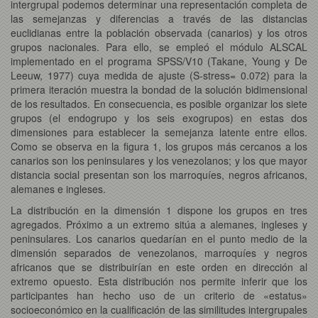
intergrupal podemos determinar una representación completa de
las semejanzas y diferencias a través de las distancias
euclidianas
entre la población observada (canarios) y los otros
grupos nacionales. Para ello, se empleó el módulo ALSCAL
implementado en el programa SPSS/V10 (Takane, Young y De
Leeuw, 1977) cuya medida de ajuste (S-stress= 0.072) para la
primera iteración muestra la bondad de la solución bidimensional
de los resultados. En consecuencia, es posible organizar los siete
grupos (el endogrupo y los seis exogrupos) en estas dos
dimensiones para establecer la semejanza latente entre ellos.
Como se observa en la figura 1, los grupos más cercanos a los
canarios son los peninsulares y los venezolanos; y los que mayor
distancia social presentan son los marroquíes, negros africanos,
alemanes e ingleses.
La distribución en la dimensión 1 dispone los grupos en tres
agregados. Próximo a un extremo sitúa a alemanes, ingleses y
peninsulares. Los canarios quedarían en el punto medio de la
dimensión separados de venezolanos, marroquíes y negros
africanos que se distribuirían en este orden en dirección al
extremo opuesto. Esta distribución nos permite inferir que los
participantes han hecho uso de un criterio de «estatus»
socioeconómico en la cualificación de las similitudes intergrupales