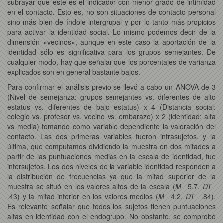
subrayar que este es el indicador con menor grado de intimidad
en el contacto. Esto es, no son situaciones de contacto personal
sino más bien de índole intergrupal y por lo tanto más propicios
para activar la identidad social. Lo mismo podemos decir de la
dimensión «vecinos», aunque en este caso la aportación de la
identidad sólo es significativa para los grupos semejantes. De
cualquier modo, hay que señalar que los porcentajes de varianza
explicados son en general bastante bajos.
Para confirmar el análisis previo se llevó a cabo un ANOVA de 3
(Nivel de semejanza: grupos semejantes vs. diferentes de alto
estatus vs. diferentes de bajo estatus) x 4 (Distancia social:
colegio vs. profesor vs. vecino vs. embarazo) x 2 (identidad: alta
vs media) tomando como variable dependiente la valoración del
contacto. Las dos primeras variables fueron intrasujetos, y la
última, que computamos dividiendo la muestra en dos mitades a
partir de las puntuaciones medias en la escala de identidad, fue
intersujetos. Los dos niveles de la variable identidad responden a
la distribución de frecuencias ya que la mitad superior de la
muestra se situó en los valores altos de la escala (
M
= 5.7,
DT
=
.43) y la mitad inferior en los valores medios (
M
= 4.2,
DT
= .84).
Es relevante señalar que todos los sujetos tienen puntuaciones
altas en identidad con el endogrupo. No obstante, se comprobó