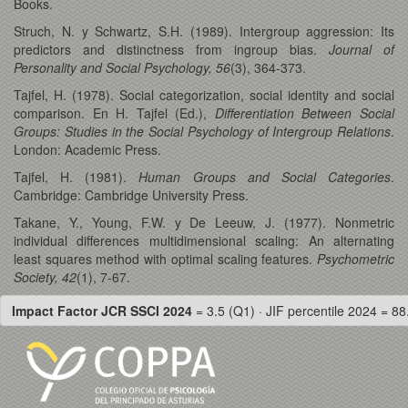
Books.
Struch, N. y Schwartz, S.H. (1989). Intergroup aggression: Its
predictors and distinctness from ingroup bias.
Journal of
Personality and Social Psychology, 56
(3), 364-373.
Tajfel, H. (1978). Social categorization, social identity and social
comparison. En H. Tajfel (Ed.),
Differentiation Between Social
Groups: Studies in the Social Psychology of Intergroup Relations
.
London: Academic Press.
Tajfel, H. (1981).
Human Groups and Social Categories
.
Cambridge: Cambridge University Press.
Takane, Y., Young, F.W. y De Leeuw, J. (1977). Nonmetric
individual differences multidimensional scaling: An alternating
least squares method with optimal scaling features.
Psychometric
Society, 42
(1), 7-67.
Impact Factor JCR SSCI 2024
= 3.5 (Q1) · JIF percentile 2024 = 88