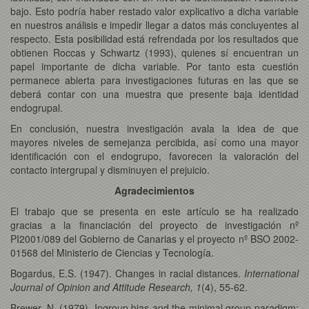
bajo. Esto podría haber restado valor explicativo a dicha variable
en nuestros análisis e impedir llegar a datos más concluyentes al
respecto. Esta posibilidad está refrendada por los resultados que
obtienen Roccas y Schwartz (1993), quienes sí encuentran un
papel importante de dicha variable. Por tanto esta cuestión
permanece abierta para investigaciones futuras en las que se
deberá contar con una muestra que presente baja identidad
endogrupal.
En conclusión, nuestra investigación avala la idea de que
mayores niveles de semejanza percibida, así como una mayor
identificación con el endogrupo, favorecen la valoración del
contacto intergrupal y disminuyen el prejuicio.
Agradecimientos
El trabajo que se presenta en este artículo se ha realizado
gracias a la financiación del proyecto de investigación nº
PI2001/089 del Gobierno de Canarias y el proyecto nº BSO 2002-
01568 del Ministerio de Ciencias y Tecnología.
Bogardus, E.S. (1947). Changes in racial distances.
International
Journal of Opinion and Attitude Research, 1
(4), 55-62.
Brewer, N. (1979). Ingroup bias and the minimal group paradigm: