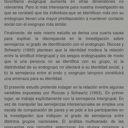
favoritismo exogrupal aumenta en otras dimensiones no
relevantes. Pero lo más interesante para nuestra investigación es
que se constató que los individuos que se identifican más con su
endogrupo tienen una mayor predisposición a mantener contacto
social con el exogrupo más similar.
Finalmente, de este mismo estudio se deriva una cuarta causa
para explicar la discrepancia en la investigación sobre
semejanza: el grado de identificación con el endogrupo. Roccas y
Schwartz (1993) plantean que la identidad modera la relación
entre la similitud intergrupal y los sesgos endogrupales de modo
que si una persona no se identifica con su grupo, a) la
distintividad de su endogrupo no afectará a su identidad social, y
b) la semejanza entre el endo y exogrupo tampoco constituirá
una amenaza para su identidad.
El presente estudio pretende indagar en la relación entre algunas
variables expuestas por Roccas y Schwartz (1993). En primer
lugar, se trabaja explícitamente con la semejanza intergrupal. En
vez de manipular las semejanzas interpersonales se emplea una
escala de comparación de pares y se pide a los participantes en
la investigación que indiquen el grado de semejanza entre
distintos grupos nacionales. El análisis multivariado de las
respuestas nos permitirá seleccionar los grupos próximos y