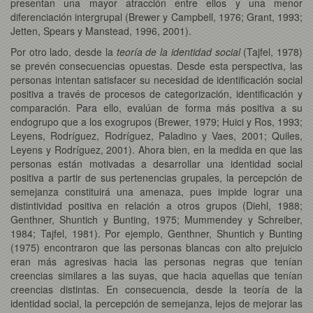
presentan una mayor atracción entre ellos y una menor
diferenciación intergrupal (Brewer y Campbell, 1976; Grant, 1993;
Jetten, Spears y Manstead, 1996, 2001).
Por otro lado, desde la
teoría de la
identidad social
(Tajfel, 1978)
se prevén consecuencias opuestas. Desde esta perspectiva, las
personas intentan satisfacer su necesidad de identificación social
positiva a través de procesos de categorización, identificación y
comparación. Para ello, evalúan de forma más positiva a su
endogrupo que a los exogrupos (Brewer, 1979; Huici y Ros, 1993;
Leyens, Rodríguez, Rodríguez, Paladino y Vaes, 2001; Quiles,
Leyens y Rodríguez, 2001). Ahora bien, en la medida en que las
personas están motivadas a desarrollar una identidad social
positiva a partir de sus pertenencias grupales, la percepción de
semejanza constituirá una amenaza, pues impide lograr una
distintividad positiva en relación a otros grupos (Diehl, 1988;
Genthner, Shuntich y Bunting, 1975; Mummendey y Schreiber,
1984; Tajfel, 1981). Por ejemplo, Genthner, Shuntich y Bunting
(1975) encontraron que las personas blancas con alto prejuicio
eran más agresivas hacia las personas negras que tenían
creencias similares a las suyas, que hacia aquellas que tenían
creencias distintas. En consecuencia, desde la teoría de la
identidad social, la percepción de semejanza, lejos de mejorar las