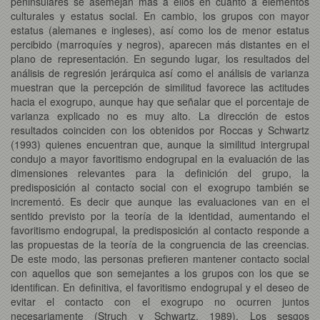
peninsulares se asemejan más a ellos en cuanto a elementos
culturales y estatus social. En cambio, los grupos con mayor
estatus (alemanes e ingleses), así como los de menor estatus
percibido (marroquíes y negros), aparecen más distantes en el
plano de representación. En segundo lugar, los resultados del
análisis de regresión jerárquica así como el análisis de varianza
muestran que la percepción de similitud favorece las actitudes
hacia el exogrupo, aunque hay que señalar que el porcentaje de
varianza explicado no es muy alto. La dirección de estos
resultados coinciden con los obtenidos por Roccas y Schwartz
(1993) quienes encuentran que, aunque la similitud intergrupal
condujo a mayor favoritismo endogrupal en la evaluación de las
dimensiones relevantes para la definición del grupo, la
predisposición al contacto social con el exogrupo también se
incrementó. Es decir que aunque las evaluaciones van en el
sentido previsto por la teoría de la identidad, aumentando el
favoritismo endogrupal, la predisposición al contacto responde a
las propuestas de la teoría de la congruencia de las creencias.
De este modo, las personas prefieren mantener contacto social
con aquellos que son semejantes a los grupos con los que se
identifican. En definitiva, el favoritismo endogrupal y el deseo de
evitar el contacto con el exogrupo no ocurren juntos
necesariamente (Struch y Schwartz, 1989). Los sesgos