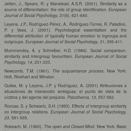
Jetten, J., Spears, R. y Manstead, A.S.R. (2001). Similarity as a
source of differentiation: the role of group identification.
European
Journal of Social Psychology, 31
(6), 621-640.
Leyens, J.P., Rodríguez-Pérez, A., Rodríguez-Torres, R. Paladino,
P. y Vaes, J. (2001). Psychological essentialism and the
differential attribution of typically human emotion to ingroups and
outgroups.
European Journal of Social Psychology, 31
, 395-411.
Mummendey, A. y Schreiber, H.D. (1984). Social comparison,
similarity and intergroup favouritism.
European Journal of Social
Psychology, 14
, 231-233.
Newcomb, T.M. (1961).
The acquaintance process
. New York:
Holt, Rinehart and Winston.
Quiles, M. y Leyens, J.P. y Rodríguez, A. (2001) Atribuciones a
situaciones de interacción ambiguas: el punto de vista de la
víctima y del agente del prejuicio.
Psicothema, 13
, 557-562.
Roccas, S. y Schwartz, S.H. (1993). Effects of intergroup similarity
on intergroup relations.
European Journal of Social Psychology,
23
, 581-595.
Rokeach, M. (1960).
The open and Closed Mind
. New York: Basic