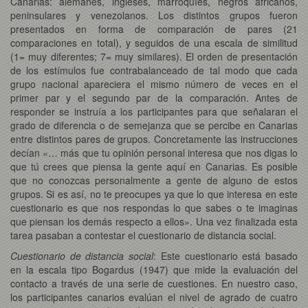
Canarias: alemanes, ingleses, marroquíes, negros africanos,
peninsulares y venezolanos. Los distintos grupos fueron
presentados en forma de comparación de pares (21
comparaciones en total), y seguidos de una escala de similitud
(1= muy diferentes; 7= muy similares). El orden de presentación
de los estímulos fue contrabalanceado de tal modo que cada
grupo nacional apareciera el mismo número de veces en el
primer par y el segundo par de la comparación. Antes de
responder se instruía a los participantes para que señalaran el
grado de diferencia o de semejanza que se percibe en Canarias
entre distintos pares de grupos. Concretamente las instrucciones
decían «… más que tu opinión personal interesa que nos digas lo
que tú crees que piensa la gente aquí en Canarias. Es posible
que no conozcas personalmente a gente de alguno de estos
grupos. Si es así, no te preocupes ya que lo que interesa en este
cuestionario es que nos respondas lo que sabes o te imaginas
que piensan los demás respecto a ellos». Una vez finalizada esta
tarea pasaban a contestar el cuestionario de distancia social.
Cuestionario de distancia social
: Este cuestionario está basado
en la escala tipo Bogardus (1947) que mide la evaluación del
contacto a través de una serie de cuestiones. En nuestro caso,
los participantes canarios evalúan el nivel de agrado de cuatro