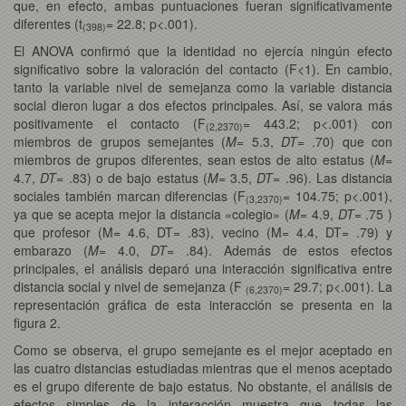
que, en efecto, ambas puntuaciones fueran significativamente
diferentes (t
= 22.8; p<.001).
(398)
El ANOVA confirmó que la identidad no ejercía ningún efecto
significativo sobre la valoración del contacto (F<1). En cambio,
tanto la variable nivel de semejanza como la variable distancia
social dieron lugar a dos efectos principales. Así, se valora más
positivamente el contacto (F
= 443.2; p<.001) con
(2,2370)
miembros de grupos semejantes (
M
= 5.3,
DT
= .70) que con
miembros de grupos diferentes, sean estos de alto estatus (
M
=
4.7,
DT
= .83) o de bajo estatus (
M
= 3.5,
DT
= .96). Las distancia
sociales también marcan diferencias (F
= 104.75; p<.001),
(3,2370)
ya que se acepta mejor la distancia «colegio» (
M
= 4.9,
DT
= .75 )
que profesor (M= 4.6, DT= .83), vecino (M= 4.4, DT= .79) y
embarazo (
M
= 4.0,
DT
= .84). Además de estos efectos
principales, el análisis deparó una interacción significativa entre
distancia social y nivel de semejanza (F
= 29.7; p<.001). La
(6,2370)
representación gráfica de esta interacción se presenta en la
figura 2.
Como se observa, el grupo semejante es el mejor aceptado en
las cuatro distancias estudiadas mientras que el menos aceptado
es el grupo diferente de bajo estatus. No obstante, el análisis de
efectos simples de la interacción muestra que todas las