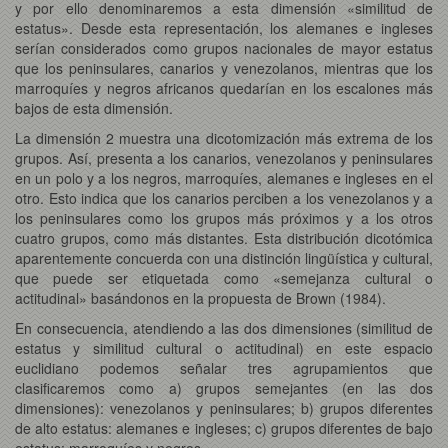
y por ello denominaremos a esta dimensión «similitud de
estatus». Desde esta representación, los alemanes e ingleses
serían considerados como grupos nacionales de mayor estatus
que los peninsulares, canarios y venezolanos, mientras que los
marroquíes y negros africanos quedarían en los escalones más
bajos de esta dimensión.
La dimensión 2 muestra una dicotomización más extrema de los
grupos. Así, presenta a los canarios, venezolanos y peninsulares
en un polo y a los negros, marroquíes, alemanes e ingleses en el
otro. Esto indica que los canarios perciben a los venezolanos y a
los peninsulares como los grupos más próximos y a los otros
cuatro grupos, como más distantes. Esta distribución dicotómica
aparentemente concuerda con una distinción lingüística y cultural,
que puede ser etiquetada como «semejanza cultural o
actitudinal» basándonos en la propuesta de Brown (1984).
En consecuencia, atendiendo a las dos dimensiones (similitud de
estatus y similitud cultural o actitudinal) en este espacio
euclidiano podemos señalar tres agrupamientos que
clasificaremos como a) grupos semejantes (en las dos
dimensiones): venezolanos y peninsulares; b) grupos diferentes
de alto estatus: alemanes e ingleses; c) grupos diferentes de bajo
estatus: marroquíes y negros.