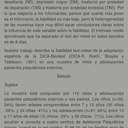
desafiante (ND), depresión mayor (DM), trastorno por ansiedad
de separación (TAS) y trastorno por ansiedad excesiva (TAE). Por
lo que respecta a los informantes, parece que cuanto más joven
es el informante, la fiabilidad es más baja, pero la heterogeneidad
de las muestras hace muy difícil sacar conclusiones claras sobre
la influencia de esta variable sobre la fiabilidad. El intervalo medio
aproximado que ha separado el test del retest en estos estudios
es de 8 días.
Nuestro trabajo describe la fiabilidad test-retest de la adaptación
española de la DICA-Revised (DICA-R, Reich, Shayka y
Taibleson, 1991) en una muestra de niños y adolescentes
pacientes psiquiátricos externos.
Método
Sujetos
La muestra está compuesta por 110 niños y adolescentes
pacientes psiquiátricos externos y sus padres. Los niños (n=59;
54%) tienen edades comprendidas entre 7 y 12 años (35 niños
-59%- y 24 niñas -41%) y los adolescentes (n=51; 46%) entre 13
y 17 años de edad (15 chicos -29%- y 36 chicas -71%). Los niños
acudían a consulta a cuatro centros de Asistencia Psiquiátrica
Infanto-Juvenil de la red pública. El 98.2% de las familias eran de