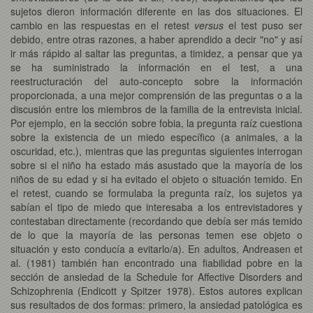
sujetos dieron información diferente en las dos situaciones. El
cambio en las respuestas en el retest
versus
el test puso ser
debido, entre otras razones, a haber aprendido a decir "no" y así
ir más rápido al saltar las preguntas, a timidez, a pensar que ya
se ha suministrado la información en el test, a una
reestructuración del auto-concepto sobre la información
proporcionada, a una mejor comprensión de las preguntas o a la
discusión entre los miembros de la familia de la entrevista inicial.
Por ejemplo, en la sección sobre fobia, la pregunta raíz cuestiona
sobre la existencia de un miedo específico (a animales, a la
oscuridad, etc.), mientras que las preguntas siguientes interrogan
sobre si el niño ha estado más asustado que la mayoría de los
niños de su edad y si ha evitado el objeto o situación temido. En
el retest, cuando se formulaba la pregunta raíz, los sujetos ya
sabían el tipo de miedo que interesaba a los entrevistadores y
contestaban directamente (recordando que debía ser más temido
de lo que la mayoría de las personas temen ese objeto o
situación y esto conducía a evitarlo/a). En adultos, Andreasen et
al. (1981) también han encontrado una fiabilidad pobre en la
sección de ansiedad de la Schedule for Affective Disorders and
Schizophrenia (Endicott y Spitzer 1978). Estos autores explican
sus resultados de dos formas: primero, la ansiedad patológica es