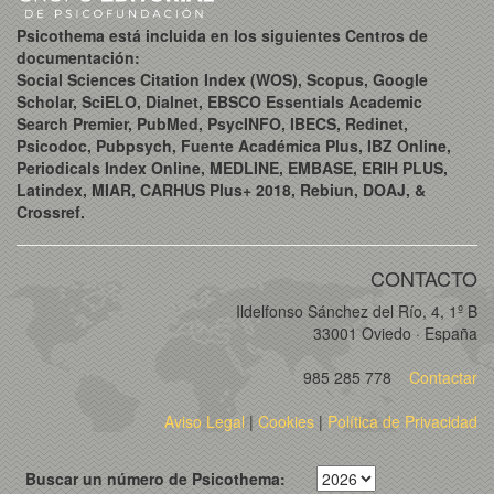
Psicothema está incluida en los siguientes Centros de
documentación:
Social Sciences Citation Index (WOS), Scopus, Google
Scholar, SciELO, Dialnet, EBSCO Essentials Academic
Search Premier, PubMed, PsycINFO, IBECS, Redinet,
Psicodoc, Pubpsych, Fuente Académica Plus, IBZ Online,
Periodicals Index Online, MEDLINE, EMBASE, ERIH PLUS,
Latindex, MIAR, CARHUS Plus+ 2018, Rebiun, DOAJ, &
Crossref.
CONTACTO
Ildelfonso Sánchez del Río, 4, 1º B
33001 Oviedo · España
985 285 778
Contactar
Aviso Legal
|
Cookies
|
Política de Privacidad
Buscar un número de Psicothema: