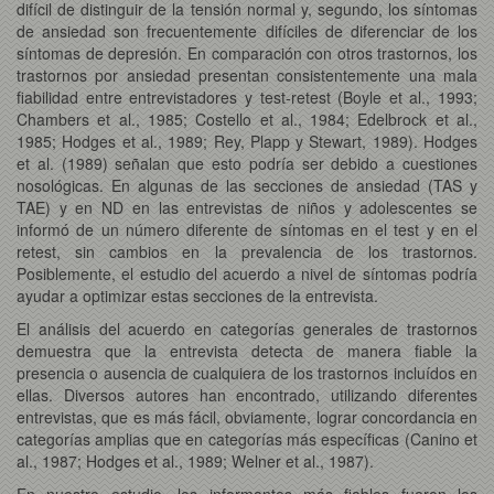
difícil de distinguir de la tensión normal y, segundo, los síntomas
de ansiedad son frecuentemente difíciles de diferenciar de los
síntomas de depresión. En comparación con otros trastornos, los
trastornos por ansiedad presentan consistentemente una mala
fiabilidad entre entrevistadores y test-retest (Boyle et al., 1993;
Chambers et al., 1985; Costello et al., 1984; Edelbrock et al.,
1985; Hodges et al., 1989; Rey, Plapp y Stewart, 1989). Hodges
et al. (1989) señalan que esto podría ser debido a cuestiones
nosológicas. En algunas de las secciones de ansiedad (TAS y
TAE) y en ND en las entrevistas de niños y adolescentes se
informó de un número diferente de síntomas en el test y en el
retest, sin cambios en la prevalencia de los trastornos.
Posiblemente, el estudio del acuerdo a nivel de síntomas podría
ayudar a optimizar estas secciones de la entrevista.
El análisis del acuerdo en categorías generales de trastornos
demuestra que la entrevista detecta de manera fiable la
presencia o ausencia de cualquiera de los trastornos incluídos en
ellas. Diversos autores han encontrado, utilizando diferentes
entrevistas, que es más fácil, obviamente, lograr concordancia en
categorías amplias que en categorías más específicas (Canino et
al., 1987; Hodges et al., 1989; Welner et al., 1987).
En nuestro estudio, los informantes más fiables fueron los