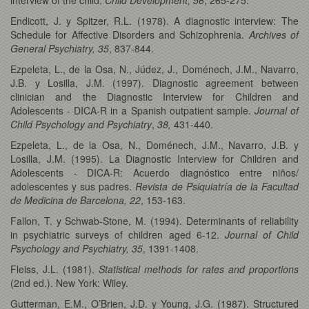
Endicott, J. y Spitzer, R.L. (1978). A diagnostic interview: The
Schedule for Affective Disorders and Schizophrenia.
Archives of
General Psychiatry, 35
, 837-844.
Ezpeleta, L., de la Osa, N., Júdez, J., Doménech, J.M., Navarro,
J.B. y Losilla, J.M. (1997). Diagnostic agreement between
clinician and the Diagnostic Interview for Children and
Adolescents - DICA-R in a Spanish outpatient sample.
Journal of
Child Psychology and Psychiatry
,
38,
431-440.
Ezpeleta, L., de la Osa, N., Doménech, J.M., Navarro, J.B. y
Losilla, J.M. (1995). La Diagnostic Interview for Children and
Adolescents - DICA-R: Acuerdo diagnóstico entre niños/
adolescentes y sus padres.
Revista de Psiquiatría de la Facultad
de Medicina de Barcelona, 22
, 153-163.
Fallon, T. y Schwab-Stone, M. (1994). Determinants of reliability
in psychiatric surveys of children aged 6-12.
Journal of Child
Psychology and Psychiatry, 35
, 1391-1408.
Fleiss, J.L. (1981).
Statistical methods for rates and proportions
(2nd ed.). New York: Wiley.
Gutterman, E.M., O’Brien, J.D. y Young, J.G. (1987). Structured