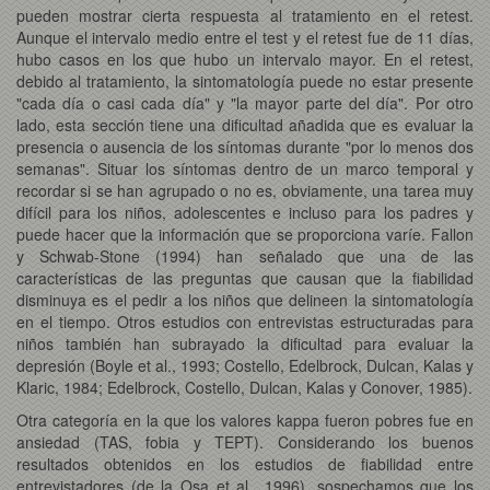
pueden mostrar cierta respuesta al tratamiento en el retest.
Aunque el intervalo medio entre el test y el retest fue de 11 días,
hubo casos en los que hubo un intervalo mayor. En el retest,
debido al tratamiento, la sintomatología puede no estar presente
"cada día o casi cada día" y "la mayor parte del día". Por otro
lado, esta sección tiene una dificultad añadida que es evaluar la
presencia o ausencia de los síntomas durante "por lo menos dos
semanas". Situar los síntomas dentro de un marco temporal y
recordar si se han agrupado o no es, obviamente, una tarea muy
difícil para los niños, adolescentes e incluso para los padres y
puede hacer que la información que se proporciona varíe. Fallon
y Schwab-Stone (1994) han señalado que una de las
características de las preguntas que causan que la fiabilidad
disminuya es el pedir a los niños que delineen la sintomatología
en el tiempo. Otros estudios con entrevistas estructuradas para
niños también han subrayado la dificultad para evaluar la
depresión (Boyle et al., 1993; Costello, Edelbrock, Dulcan, Kalas y
Klaric, 1984; Edelbrock, Costello, Dulcan, Kalas y Conover, 1985).
Otra categoría en la que los valores kappa fueron pobres fue en
ansiedad (TAS, fobia y TEPT). Considerando los buenos
resultados obtenidos en los estudios de fiabilidad entre
entrevistadores (de la Osa et al., 1996), sospechamos que los