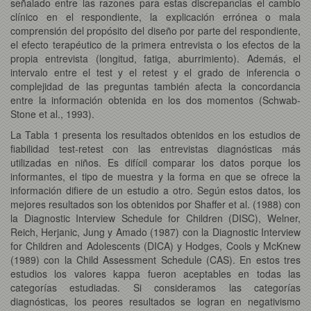
señalado entre las razones para estas discrepancias el cambio
clínico en el respondiente, la explicación errónea o mala
comprensión del propósito del diseño por parte del respondiente,
el efecto terapéutico de la primera entrevista o los efectos de la
propia entrevista (longitud, fatiga, aburrimiento). Además, el
intervalo entre el test y el retest y el grado de inferencia o
complejidad de las preguntas también afecta la concordancia
entre la información obtenida en los dos momentos (Schwab-
Stone et al., 1993).
La Tabla 1 presenta los resultados obtenidos en los estudios de
fiabilidad test-retest con las entrevistas diagnósticas más
utilizadas en niños. Es difícil comparar los datos porque los
informantes, el tipo de muestra y la forma en que se ofrece la
información difiere de un estudio a otro. Según estos datos, los
mejores resultados son los obtenidos por Shaffer et al. (1988) con
la Diagnostic Interview Schedule for Children (DISC), Welner,
Reich, Herjanic, Jung y Amado (1987) con la Diagnostic Interview
for Children and Adolescents (DICA) y Hodges, Cools y McKnew
(1989) con la Child Assessment Schedule (CAS). En estos tres
estudios los valores kappa fueron aceptables en todas las
categorías estudiadas. Si consideramos las categorías
diagnósticas, los peores resultados se logran en negativismo