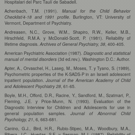
Hospitalari del Parc Taulí de Sabadell.
Achenbach, T.M. (1991).
Manual for the Child Behavior
Checklist/4-18 and 1991 profile
. Burlington, VT: University of
Vermont, Department of Psychiatry.
Andreasen, N.C., Grove, W.M., Shapiro, R.W., Keller, M.B.,
Hirschfeld, R.M.A. y McDonald-Scott, P. (1981). Reliability of
lifetime diagnosis.
Archives of General Psychiatry, 38
, 400-405.
American Psychiatric Association (1987).
Diagnostic and statistical
manual of mental disorders
(3d ed.rev.). Washington D.C.: Author.
Apter, A., Orvaschel, H., Laseg, M., Moses, T. y Tyano, S. (1989),
Psychometric properties of the K-SADS-P in an Israeli adolescent
inpatient population.
Journal of the American Academy of Child
and Adolescent Psychiatry 28
, 61-65.
Boyle, M.H., Offord, D.R., Racine, Y., Sandford, M., Szatmari, P.,
Fleming, J.E. y Price-Munn, N. (1993). Evaluation of the
Diagnostic Interview for Children and Adolescents for use in
general population samples.
Journal of Abnormal Child
Psychology, 21
, 6, 663-681.
Canino, G.J., Bird, H.R., Rubio-Stipec, M.A., Woodbury, M.A.,
Ribera, J.C., Huertas, S.E. y Sesman, M.J. (1987). Reliability of