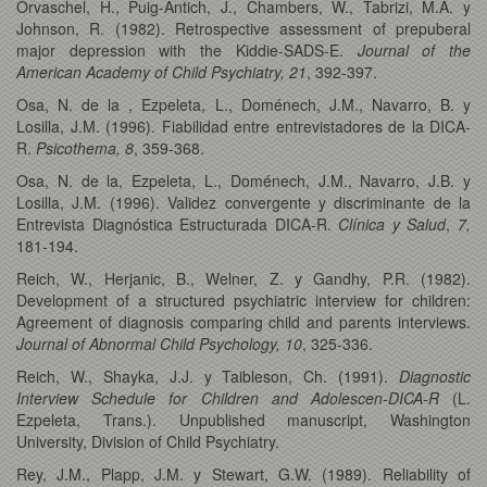
Orvaschel, H., Puig-Antich, J., Chambers, W., Tabrizi, M.A. y
Johnson, R. (1982). Retrospective assessment of prepuberal
major depression with the Kiddie-SADS-E.
Journal of the
American Academy of Child Psychiatry, 21
, 392-397.
Osa, N. de la , Ezpeleta, L., Doménech, J.M., Navarro, B. y
Losilla, J.M. (1996). Fiabilidad entre entrevistadores de la DICA-
R.
Psicothema, 8
, 359-368.
Osa, N. de la, Ezpeleta, L., Doménech, J.M., Navarro, J.B. y
Losilla, J.M. (1996). Validez convergente y discriminante de la
Entrevista Diagnóstica Estructurada DICA-R.
Clínica y Salud
,
7,
181-194.
Reich, W., Herjanic, B., Welner, Z. y Gandhy, P.R. (1982).
Development of a structured psychiatric interview for children:
Agreement of diagnosis comparing child and parents interviews.
Journal of Abnormal Child Psychology, 10
, 325-336.
Reich, W., Shayka, J.J. y Taibleson, Ch. (1991).
Diagnostic
Interview Schedule for Children and Adolescen-DICA-R
(L.
Ezpeleta, Trans.). Unpublished manuscript, Washington
University, Division of Child Psychiatry.
Rey, J.M., Plapp, J.M. y Stewart, G.W. (1989). Reliability of