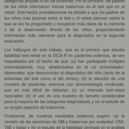
categorías amplias ni en los síntomas. Por el contrario, los padres
de los niños informaron menos trastornos en el test que en el
retest. Este hecho probablemente es debido a que los padres de
los niños más jóvenes entre el test y el retest piensan sobre lo
que se les ha preguntado y recuperan más datos de la memoria
o de la observación directa de los niños, proporcionando
información más relevante para el diagnóstico en la segunda
evaluación.
Los hallazgos de este trabajo, que es el primero que estudia
fiabilidad test-retest en la DICA-R en pacientes externos, se ven
respaldados por el hecho de que: (a) han participado múltiples
entrevistadores, muy aleatorizados en el rol entrevistador-
observador, que desconocían el diagnóstico del niño (tanto de la
entrevista del test como el del clínico); (b) la elección de una
muestra de pacientes externos con sintomatología moderada,
que es más difícil de detectar; (c) un intervalo test-retest
razonable; (d) el uso de una muestra de tamaño considerable
para la mayoría de las categorías diagnósticas; y (e) el estudio de
un amplio espectro de trastornos.
Finalmente, de nuestros resultados podemos sugerir: (a) la
revisión de las secciones de DM y trastornos por ansiedad (TAS,
TAE y fobia) y (b) el estudio de la fiabilidad centrado en el análisis