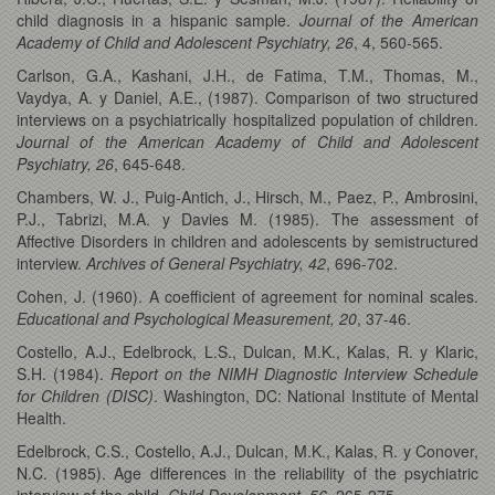
child diagnosis in a hispanic sample.
Journal of the American
Academy of Child and Adolescent Psychiatry, 26
, 4, 560-565.
Carlson, G.A., Kashani, J.H., de Fatima, T.M., Thomas, M.,
Vaydya, A. y Daniel, A.E., (1987). Comparison of two structured
interviews on a psychiatrically hospitalized population of children.
Journal of the American Academy of Child and Adolescent
Psychiatry, 26
, 645-648.
Chambers, W. J., Puig-Antich, J., Hirsch, M., Paez, P., Ambrosini,
P.J., Tabrizi, M.A. y Davies M. (1985). The assessment of
Affective Disorders in children and adolescents by semistructured
interview.
Archives of General Psychiatry, 42
, 696-702.
Cohen, J. (1960). A coefficient of agreement for nominal scales.
Educational and Psychological Measurement, 20
, 37-46.
Costello, A.J., Edelbrock, L.S., Dulcan, M.K., Kalas, R. y Klaric,
S.H. (1984).
Report on the NIMH Diagnostic Interview Schedule
for Children (DISC)
. Washington, DC: National Institute of Mental
Health.
Edelbrock, C.S., Costello, A.J., Dulcan, M.K., Kalas, R. y Conover,
N.C. (1985). Age differences in the reliability of the psychiatric
interview of the child.
Child Development, 56
, 265-275.