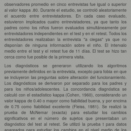
observadores promedio en cinco entrevistas fue igual o superior
al valor kappa .80. Durante el estudio, se controló aleatoriamente
el acuerdo entre entrevistadores. En cada caso evaluado,
estuvieron implicados cuatro entrevistadores, ya que tanto los
padres como los niños fueron evaluados simultáneamente por
entrevistadores independientes en el test y en el retest. Todos los
entrevistadores realizaban la entrevista "a ciegas" ya que no
disponían de ninguna información sobre el niño. El intervalo
medio entre el test y el retest fue de 11 días. El test se hizo tan
cerca como fue posible de la primera visita.
Los diagnósticos se generaron utilizando los algoritmos
previamente definidos en la entrevista, excepto para fobia en que
se incluyeron las preguntas sobre alteración del funcionamiento.
Los diagnósticos se derivaron por separado para los padres y
para los niños/adolescentes. La concordancia diagnóstica se
calculó con el estadístico kappa (Cohen, 1960), considerando un
valor kappa de 0.40 o mayor como fiabilidad buena, y por encima
de 0.75 como fiabilidad excelente (Fleiss, 1981). Se realizó la
prueba de McNemar (exacta) para estudiar los cambios
significativos en el número de sujetos que presentaban un
diagnóstico del test al retest. Se utilizó la prueba t para datos
apareados para estudiar los cambios en el nivel medio de los