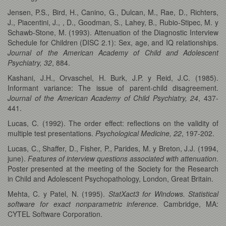
Jensen, P.S., Bird, H., Canino, G., Dulcan, M., Rae, D., Richters,
J., Piacentini, J., , D., Goodman, S., Lahey, B., Rubio-Stipec, M. y
Schawb-Stone, M. (1993). Attenuation of the Diagnostic Interview
Schedule for Children (DISC 2.1): Sex, age, and IQ relationships.
Journal of the American Academy of Child and Adolescent
Psychiatry, 32
, 884.
Kashani, J.H., Orvaschel, H. Burk, J.P. y Reid, J.C. (1985).
Informant variance: The issue of parent-child disagreement.
Journal of the American Academy of Child Psychiatry, 24
, 437-
441.
Lucas, C. (1992). The order effect: reflections on the validity of
multiple test presentations.
Psychological Medicine, 22
, 197-202.
Lucas, C., Shaffer, D., Fisher, P., Parides, M. y Breton, J.J. (1994,
june).
Features of interview questions associated with attenuation
.
Poster presented at the meeting of the Society for the Research
in Child and Adolescent Psychopathology, London, Great Britain.
Mehta, C. y Patel, N. (1995).
StatXact3 for Windows. Statistical
software for exact nonparametric inference
. Cambridge, MA:
CYTEL Software Corporation.