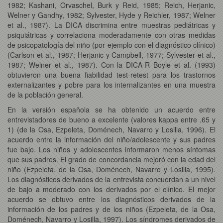
1982; Kashani, Orvaschel, Burk y Reid, 1985; Reich, Herjanic,
Welner y Gandhy, 1982; Sylvester, Hyde y Reichler, 1987; Welner
et al., 1987). La DICA discrimina entre muestras pediátricas y
psiquiátricas y correlaciona moderadamente con otras medidas
de psicopatología del niño (por ejemplo con el diagnóstico clínico)
(Carlson et al., 1987; Herjanic y Campbell, 1977; Sylvester et al.,
1987; Welner et al., 1987). Con la DICA-R Boyle et al. (1993)
obtuvieron una buena fiabilidad test-retest para los trastornos
externalizantes y pobre para los internalizantes en una muestra
de la población general.
En la versión española se ha obtenido un acuerdo entre
entrevistadores de bueno a excelente (valores kappa entre .65 y
1) (de la Osa, Ezpeleta, Doménech, Navarro y Losilla, 1996). El
acuerdo entre la información del niño/adolescente y sus padres
fue bajo. Los niños y adolescentes informaron menos síntomas
que sus padres. El grado de concordancia mejoró con la edad del
niño (Ezpeleta, de la Osa, Doménech, Navarro y Losilla, 1995).
Los diagnósticos derivados de la entrevista concuerdan a un nivel
de bajo a moderado con los derivados por el clínico. El mejor
acuerdo se obtuvo entre los diagnósticos derivados de la
información de los padres y de los niños (Ezpeleta, de la Osa,
Doménech, Navarro y Losilla, 1997). Los síndromes derivados de