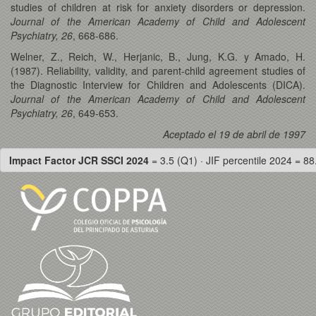
studies of children at risk for anxiety disorders or depression.
Journal of the American Academy of Child and Adolescent
Psychiatry, 26
, 668-686.
Welner, Z., Reich, W., Herjanic, B., Jung, K.G. y Amado, H.
(1987). Reliability, validity, and parent-child agreement studies of
the Diagnostic Interview for Children and Adolescents (DICA).
Journal of the American Academy of Child and Adolescent
Psychiatry, 26
, 649-653.
Aceptado el 19 de abril de 1997
Impact Factor JCR SSCI 2024
= 3.5 (Q1) · JIF percentile 2024 = 88