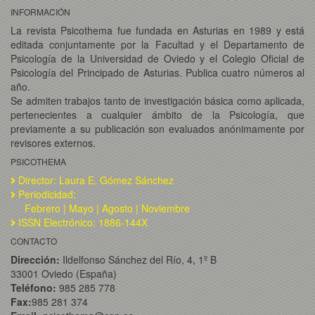
INFORMACIÓN
La revista Psicothema fue fundada en Asturias en 1989 y está
editada conjuntamente por la Facultad y el Departamento de
Psicología de la Universidad de Oviedo y el Colegio Oficial de
Psicología del Principado de Asturias. Publica cuatro números al
año.
Se admiten trabajos tanto de investigación básica como aplicada,
pertenecientes a cualquier ámbito de la Psicología, que
previamente a su publicación son evaluados anónimamente por
revisores externos.
PSICOTHEMA
Director: Laura E. Gómez Sánchez
Periodicidad:
Febrero | Mayo | Agosto | Noviembre
ISSN Electrónico: 1886-144X
CONTACTO
Dirección:
Ildelfonso Sánchez del Río, 4, 1º B
33001 Oviedo (España)
Teléfono:
985 285 778
Fax:
985 281 374