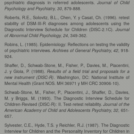
psychiatric diagnosis in referred adolescents.
Journal of Child
Psychology and Psychiatry, 30
, 879-888.
Roberts, R.E., Solovitz, B.L., Chen, Y. y Casat, Ch. (1996). retest
stability of DSM-III-R diagnoses among adolescents using the
Diagnostic Interview Schedule for Children (DISC-2.1C).
Journal
of Abnormal Child Psychology, 24
, 349-362.
Robins, L. (1985). Epidemiology: Reflections on testing the validity
of psychiatric interviews.
Archives of General Psychiatry, 42
, 918-
924.
Shaffer, D., Schwab-Stone, M., Fisher, P., Davies, M., Piacentini,
J. y Gioia, P. (1988).
Results of a field trial and proposals for a
new instrument (DISC-R)
. Washington, DC: National Institute of
Mental Health (Grant NOS. MH 36971 y MH CRC 30906-10).
Schwab-Stone, M., Fisher, P., Piacentini, J., Shaffer, D., Davies,
M. y Briggs, M. (1993). The Diagnostic Interview Schedule for
Children-Revised (DISC-R): II. Test-retest reliability.
Journal of the
American Academy of Child and Adolescents Psychiatry, 32
, 651-
657.
Sylvester, C.E., Hyde, T.S. y Reichler, R.J. (1987). The Diagnostic
Interview for Children and the Personality Inventory for Children in