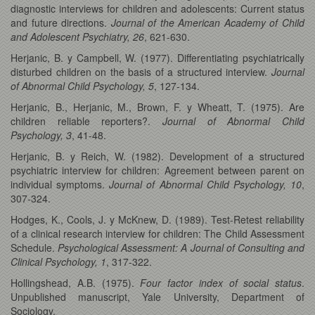
diagnostic interviews for children and adolescents: Current status
and future directions.
Journal of the American Academy of Child
and Adolescent Psychiatry, 26
, 621-630.
Herjanic, B. y Campbell, W. (1977). Differentiating psychiatrically
disturbed children on the basis of a structured interview.
Journal
of Abnormal Child Psychology, 5
, 127-134.
Herjanic, B., Herjanic, M., Brown, F. y Wheatt, T. (1975). Are
children reliable reporters?.
Journal of Abnormal Child
Psychology, 3
, 41-48.
Herjanic, B. y Reich, W. (1982). Development of a structured
psychiatric interview for children: Agreement between parent on
individual symptoms.
Journal of Abnormal Child Psychology, 10
,
307-324.
Hodges, K., Cools, J. y McKnew, D. (1989). Test-Retest reliability
of a clinical research interview for children: The Child Assessment
Schedule.
Psychological Assessment: A Journal of Consulting and
Clinical Psychology, 1
, 317-322.
Hollingshead, A.B. (1975).
Four factor index of social status
.
Unpublished manuscript, Yale University, Department of
Sociology.