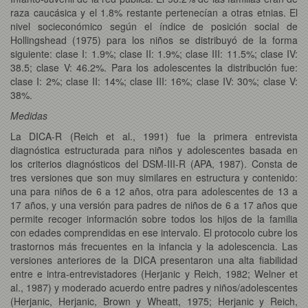
raza caucásica y el 1.8% restante pertenecían a otras etnias. El
nivel socieconómico según el índice de posición social de
Hollingshead (1975) para los niños se distribuyó de la forma
siguiente: clase I: 1.9%; clase II: 1.9%; clase III: 11.5%; clase IV:
38.5; clase V: 46.2%. Para los adolescentes la distribución fue:
clase I: 2%; clase II: 14%; clase III: 16%; clase IV: 30%; clase V:
38%.
Medidas
La DICA-R (Reich et al., 1991) fue la primera entrevista
diagnóstica estructurada para niños y adolescentes basada en
los criterios diagnósticos del DSM-III-R (APA, 1987). Consta de
tres versiones que son muy similares en estructura y contenido:
una para niños de 6 a 12 años, otra para adolescentes de 13 a
17 años, y una versión para padres de niños de 6 a 17 años que
permite recoger información sobre todos los hijos de la familia
con edades comprendidas en ese intervalo. El protocolo cubre los
trastornos más frecuentes en la infancia y la adolescencia. Las
versiones anteriores de la DICA presentaron una alta fiabilidad
entre e intra-entrevistadores (Herjanic y Reich, 1982; Welner et
al., 1987) y moderado acuerdo entre padres y niños/adolescentes
(Herjanic, Herjanic, Brown y Wheatt, 1975; Herjanic y Reich,