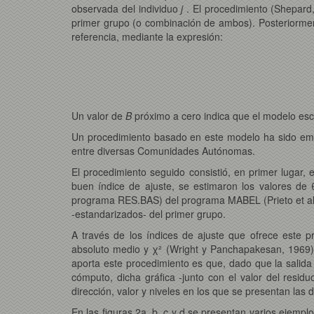
observada del individuo
j
. El procedimiento (Shepard
primer grupo (o combinación de ambos). Posteriormente
referencia, mediante la expresión:
Un valor de
B
próximo a cero indica que el modelo esco
Un procedimiento basado en este modelo ha sido emp
entre diversas Comunidades Autónomas.
El procedimiento seguido consistió, en primer lugar
buen índice de ajuste, se estimaron los valores de
programa RES.BAS) del programa MABEL (Prieto et al, 
-estandarizados- del primer grupo.
A través de los índices de ajuste que ofrece este 
absoluto medio y χ² (Wright y Panchapakesan, 1969)
aporta este procedimiento es que, dado que la salida 
cómputo, dicha gráfica -junto con el valor del resid
dirección, valor y niveles en los que se presentan las d
En las figuras 2a, b, c y d se presentan varios ejemp