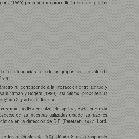
ogers (1990) proponen un procedimiento de regresión
a la pertenencia a uno de los grupos, con un valor de
θ y
g
.
rámetro π
corresponde a la interacción entre aptitud y
3
Swaminathan y Rogers (1990), así mismo, proponen un
ón χ²con 2 grados de libertad.
como una medida del nivel de aptitud, dado que esta
respecto de las muestras utilizadas una de las razones
ística en la detección de DIF (Petersen, 1977; Lord,
 en los residuales X
- P(θ
), dónde X
es la respuesta
j
j
j