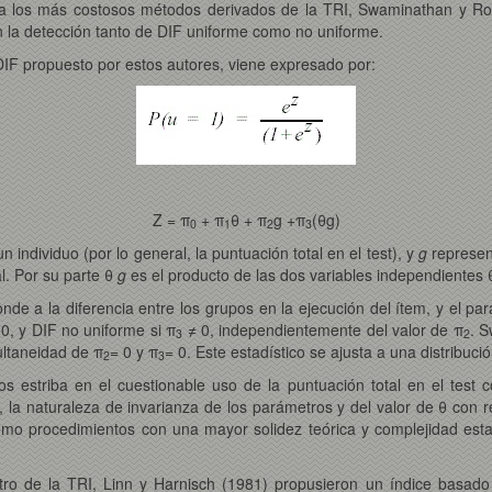
 a los más costosos métodos derivados de la TRI, Swaminathan y R
 en la detección tanto de DIF uniforme como no uniforme.
 DIF propuesto por estos autores, viene expresado por:
Z = π
+ π
θ + π
g +π
(θg)
0
1
2
3
 individuo (por lo general, la puntuación total en el test), y
g
represent
l. Por su parte θ
g
es el producto de las dos variables independientes 
nde a la diferencia entre los grupos en la ejecución del ítem, y el pa
 0, y DIF no uniforme si π
≠ 0, independientemente del valor de π
. 
3
2
ultaneidad de π
= 0 y π
= 0. Este estadístico se ajusta a una distribuci
2
3
s estriba en el cuestionable uso de la puntuación total en el test 
, la naturaleza de invarianza de los parámetros y del valor de θ con 
o procedimientos con una mayor solidez teórica y complejidad estad
tro de la TRI, Linn y Harnisch (1981) propusieron un índice basado