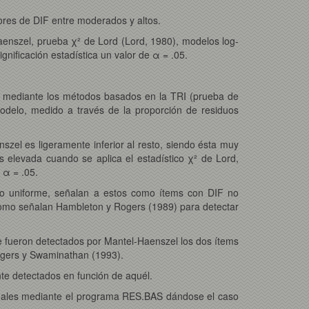
res de DIF entre moderados y altos.
enszel, prueba χ² de Lord (Lord, 1980), modelos log-
nificación estadística un valor de α = .05.
is mediante los métodos basados en la TRI (prueba de
modelo, medido a través de la proporción de residuos
zel es ligeramente inferior al resto, siendo ésta muy
es elevada cuando se aplica el estadístico χ² de Lord,
 α = .05.
 no uniforme, señalan a estos como ítems con DIF no
, como señalan Hambleton y Rogers (1989) para detectar
 fueron detectados por Mantel-Haenszel los dos ítems
Rogers y Swaminathan (1993).
nte detectados en función de aquél.
siduales mediante el programa RES.BAS dándose el caso