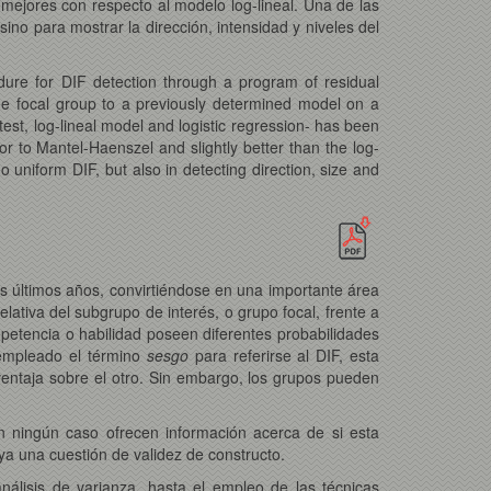
mejores con respecto al modelo log-lineal. Una de las
ino para mostrar la dirección, intensidad y niveles del
dure for DIF detection through a program of residual
he focal group to a previously determined model on a
est, log-lineal model and logistic regression- has been
r to Mantel-Haenszel and slightly better than the log-
 uniform DIF, but also in detecting direction, size and
os últimos años, convirtiéndose en una importante área
ativa del subgrupo de interés, o grupo focal, frente a
etencia o habilidad poseen diferentes probabilidades
 empleado el término
sesgo
para referirse al DIF, esta
ventaja sobre el otro. Sin embargo, los grupos pueden
n ningún caso ofrecen información acerca de si esta
ya una cuestión de validez de constructo.
lisis de varianza, hasta el empleo de las técnicas