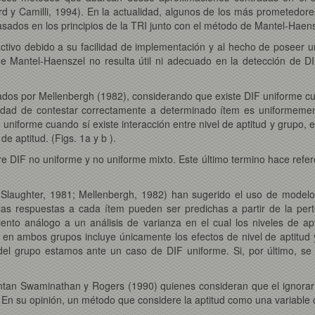
pard y Camilli, 1994). En la actualidad, algunos de los más prometed
ados en los principios de la TRI junto con el método de Mantel-Haens
activo debido a su facilidad de implementación y al hecho de poseer u
 de Mantel-Haenszel no resulta útil ni adecuado en la detección de
os por Mellenbergh (1982), considerando que existe DIF uniforme cuand
lidad de contestar correctamente a determinado ítem es uniformemen
 uniforme cuando sí existe interacción entre nivel de aptitud y grupo, e
de aptitud. (Figs. 1a y b ).
 DIF no uniforme y no uniforme mixto. Este último termino hace refer
y Slaughter, 1981; Mellenbergh, 1982) han sugerido el uso de modelo
s respuestas a cada ítem pueden ser predichas a partir de la perte
ento análogo a un análisis de varianza en el cual los niveles de a
 en ambos grupos incluye únicamente los efectos de nivel de aptitud
del grupo estamos ante un caso de DIF uniforme. Si, por último, se d
sentan Swaminathan y Rogers (1990) quienes consideran que el ignorar 
. En su opinión, un método que considere la aptitud como una variabl