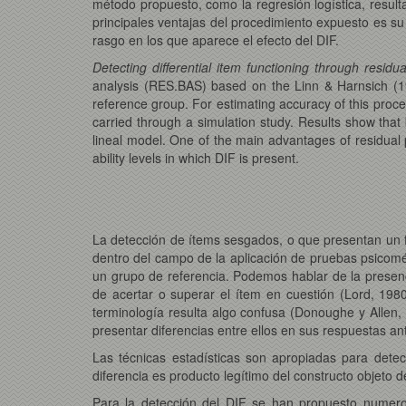
método propuesto, como la regresión logística, resul
principales ventajas del procedimiento expuesto es su 
rasgo en los que aparece el efecto del DIF.
Detecting differential item functioning through residual
analysis (RES.BAS) based on the Linn & Harnsich (19
reference group. For estimating accuracy of this proce
carried through a simulation study. Results show that
lineal model. One of the main advantages of residual p
ability levels in which DIF is present.
La detección de ítems sesgados, o que presentan un fu
dentro del campo de la aplicación de pruebas psicomét
un grupo de referencia. Podemos hablar de la presen
de acertar o superar el ítem en cuestión (Lord, 19
terminología resulta algo confusa (Donoughe y Allen,
presentar diferencias entre ellos en sus respuestas an
Las técnicas estadísticas son apropiadas para dete
diferencia es producto legítimo del constructo objeto 
Para la detección del DIF se han propuesto numero