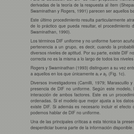
derivadas de la teoría de la respuesta al ítem (She
Swaminathan y Rogers, 1991) parecen ser aquellos bas
Este último procedimiento resulta particularmente atr
de lo práctico que pueda resultar, el procedimiento
Swaminathan, 1990).
Los términos DIF uniforme y no uniforme fueron acuñad
pertenencia a un grupo, es decir, cuando la probabi
diversos niveles de aptitud. Por su parte, existe DIF no
correcta no es la misma a lo largo de todos los niveles 
Rogers y Swaminathan (1993) distinguen a su vez entre
a aquellos en los que únicamente a
≠ a
. (Fig. 1c).
i
j
Diversos investigadores (Camilli, 1979; Marascuillo 
presencia de DIF no uniforme. Según este modelo, la
interacción de ambos factores. Este es un procedimi
ordenadas. Si el modelo que mejor ajusta a los datos
existe DIF. Si además es necesario incluir el efecto 
podemos hablar de DIF no uniforme.
Una de las principales críticas a esta técnica la pre
desperdiciar buena parte de la información disponible