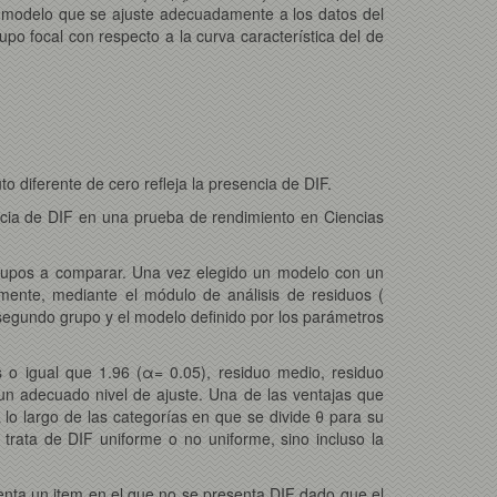
un modelo que se ajuste adecuadamente a los datos del
po focal con respecto a la curva característica del de
 diferente de cero refleja la presencia de DIF.
cia de DIF en una prueba de rendimiento en Ciencias
 grupos a comparar. Una vez elegido un modelo con un
mente, mediante el módulo de análisis de residuos (
segundo grupo y el modelo definido por los parámetros
 o igual que 1.96 (α= 0.05), residuo medio, residuo
n adecuado nivel de ajuste. Una de las ventajas que
 lo largo de las categorías en que se divide θ para su
 trata de DIF uniforme o no uniforme, sino incluso la
senta un item en el que no se presenta DIF dado que el