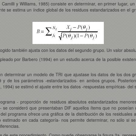
, Camilli y Williams, 1985) consiste en determinar, en primer lugar, 
 se estima un índice global de los residuos estandarizados en el gru
gido también ajusta con los datos del segundo grupo. Un valor absoluto
leado por Barbero (1994) en un estudio acerca de la posible existen
, en determinar un modelo de TRI que ajustase los datos de los dos
 θ y de los parámetros -estandarizados- en ambos grupos. Posterior
1994) se estimó el ajuste entre los datos -respuestas empíricas- del 
programa - proporción de residuos absolutos estandarizados menores
- se consideró que presentaban DIF aquellos ítems que no poseían u
del programa ofrece una gráfica de la distribución de los residuales a
uo estimado en cada categoría- nos permite determinar, no sólo si se
iferencias.
los de este procedimiento. Como puede observarse la figura 2a, repre