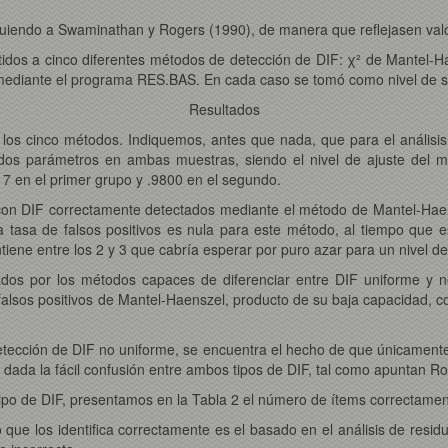
uiendo a Swaminathan y Rogers (1990), de manera que reflejasen valo
idos a cinco diferentes métodos de detección de DIF: χ² de Mantel-Ha
s mediante el programa RES.BAS. En cada caso se tomó como nivel de sig
Resultados
 los cinco métodos. Indiquemos, antes que nada, que para el anális
e dos parámetros en ambas muestras, siendo el nivel de ajuste del 
17 en el primer grupo y .9800 en el segundo.
con DIF correctamente detectados mediante el método de Mantel-Haens
la tasa de falsos positivos es nula para este método, al tiempo que 
iene entre los 2 y 3 que cabría esperar por puro azar para un nivel de
ctados por los métodos capaces de diferenciar entre DIF uniforme y
e falsos positivos de Mantel-Haenszel, producto de su baja capacidad
etección de DIF no uniforme, se encuentra el hecho de que únicamente
, dada la fácil confusión entre ambos tipos de DIF, tal como apuntan 
 tipo de DIF, presentamos en la Tabla 2 el número de ítems correctame
o que los identifica correctamente es el basado en el análisis de re