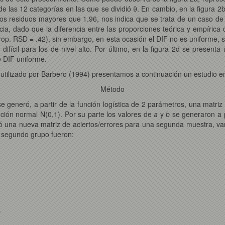
de las 12 categorías en las que se dividió θ. En cambio, en la figura 
los residuos mayores que 1.96, nos indica que se trata de un caso de 
a, dado que la diferencia entre las proporciones teórica y empírica d
rop. RSD = .42), sin embargo, en esta ocasión el DIF no es uniforme, si
ifícil para los de nivel alto. Por último, en la figura 2d se present
e DIF uniforme.
o utilizado por Barbero (1994) presentamos a continuación un estudio 
Método
 generó, a partir de la función logística de 2 parámetros, una matri
ución normal N(0,1). Por su parte los valores de
a
y
b
se generaron a pa
 una nueva matriz de aciertos/errores para una segunda muestra, va
e segundo grupo fueron:
.