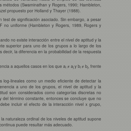
ores métodos (Swaminathan y Rogers, 1990; Hambleton,
zel propuesto por Holland y Thayer (1988).
n test de significación asociado. Sin embargo, a pesar
 DIF no uniforme (Hambleton y Rogers, 1989, Rogers y
o no existe interacción entre el nivel de aptitud y la
te superior para uno de los grupos a lo largo de los
s decir, la diferencia en la probabilidad de la respuesta
encia a aquellos casos en los que a
≠ a
y b
≠ b
, frente
i
j
i
j
s log-lineales como un medio eficiente de detectar la
nencia a uno de los grupos, el nivel de aptitud y la
ptitud son considerados como categorías discretas no
 y del término constante, entonces se concluye que no
ebe incluir el efecto de la interacción nivel x grupo,
la naturaleza ordinal de los niveles de aptitud supone
e continua puede resultar más adecuado.