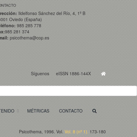
ONTACTO
rección:
Ildelfonso Sánchez del Río, 4, 1º B
3001 Oviedo (España)
eléfono:
985 285 778
ax:
985 281 374
ail:
psicothema@cop.es
Síguenos
eISSN 1886-144X
TENIDO
MÉTRICAS
CONTACTO
Psicothema, 1996. Vol.
Vol. 8 (nº 1).
173-180