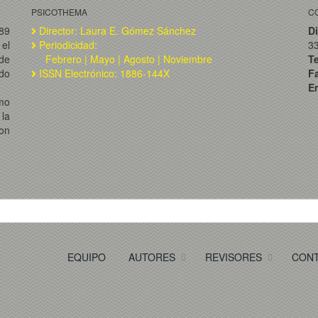
PSICOTHEMA
C
989
Director: Laura E. Gómez Sánchez
Di
el
Periodicidad:
3
de
Febrero | Mayo | Agosto | Noviembre
T
ado
ISSN Electrónico: 1886-144X
F
Em
omo
la
on
EQUIPO
AUTORES
REVISORES
CON