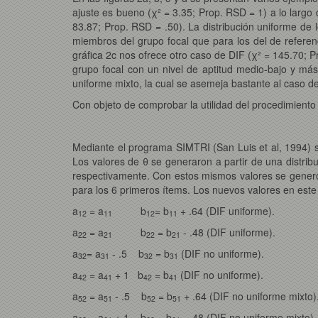
ajuste es bueno (χ² = 3.35; Prop. RSD = 1) a lo largo 
83.87; Prop. RSD = .50). La distribución uniforme de 
miembros del grupo focal que para los del de referenci
gráfica 2c nos ofrece otro caso de DIF (χ² = 145.70; P
grupo focal con un nivel de aptitud medio-bajo y más d
uniforme mixto, la cual se asemeja bastante al caso d
Con objeto de comprobar la utilidad del procedimient
Mediante el programa SIMTRI (San Luis et al, 1994) se
Los valores de θ se generaron a partir de una distrib
respectivamente. Con estos mismos valores se generó
para los 6 primeros ítems. Los nuevos valores en est
a
= a
b
= b
+ .64 (DIF uniforme).
12
11
12
11
a
= a
b
= b
- .48 (DIF uniforme).
22
21
22
21
a
= a
- .5 b
= b
(DIF no uniforme).
32
31
32
31
a
= a
+ 1 b
= b
(DIF no uniforme).
42
41
42
41
a
= a
- .5 b
= b
+ .64 (DIF no uniforme mixto)
52
51
52
51
a
= a
+ 1 b
= b
- .48 (DIF no uniforme mixto).