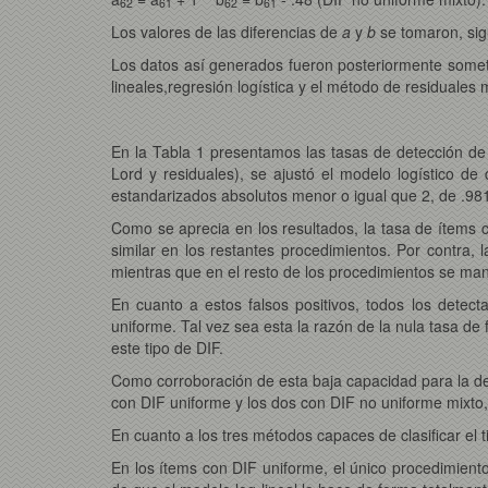
62
61
62
61
Los valores de las diferencias de
a
y
b
se tomaron, sig
Los datos así generados fueron posteriormente somet
lineales,regresión logística y el método de residuale
En la Tabla 1 presentamos las tasas de detección de
Lord y residuales), se ajustó el modelo logístico d
estandarizados absolutos menor o igual que 2, de .98
Como se aprecia en los resultados, la tasa de ítems 
similar en los restantes procedimientos. Por contra, 
mientras que en el resto de los procedimientos se mant
En cuanto a estos falsos positivos, todos los dete
uniforme. Tal vez sea esta la razón de la nula tasa d
este tipo de DIF.
Como corroboración de esta baja capacidad para la d
con DIF uniforme y los dos con DIF no uniforme mixto
En cuanto a los tres métodos capaces de clasificar el
En los ítems con DIF uniforme, el único procedimient