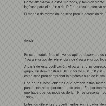
Como alternativa a estos métodos, y también frente
logística para el análisis del DIF que resulta efectivo
El modelo de regresión logístico para la detección de
dónde
En este modelo θ es el nivel de aptitud observado de un
1
para el grupo de referencia y de
0
para el grupo foca
A partir de esta codificación, el parámetro π
correspo
2
grupo. Un ítem mostrará DIF uniforme si π
≠ 0 y π
=
2
3
estadístico para comprobar la hipótesis nula de la sim
Uno de los inconvenientes que ofrecen estos método
puntuación no es perfectamente fiable. Es, por contra
que hace que los modelos de la TRI se presenten com
1980).
Entre los diferentes procedimientos enmarcados den