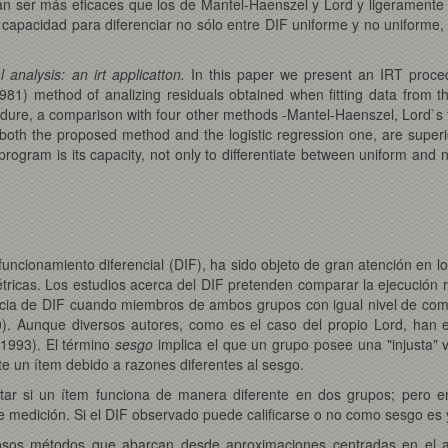
tan ser más eficaces que los de Mantel-Haenszel y Lord y ligeramente 
capacidad para diferenciar no sólo entre DIF uniforme y no uniforme, s
 analysis: an irt applicatton.
In this paper we present an IRT proce
81) method of analizing residuals obtained when fitting data from t
dure, a comparison with four other methods -Mantel-Haenszel, Lord`s t
 both the proposed method and the logistic regression one, are superio
rogram is its capacity, not only to differentiate between uniform and no
ncionamiento diferencial (DIF), ha sido objeto de gran atención en l
ricas. Los estudios acerca del DIF pretenden comparar la ejecución rel
cia de DIF cuando miembros de ambos grupos con igual nivel de comp
80). Aunque diversos autores, como es el caso del propio Lord, han
 1993). El término
sesgo
implica el que un grupo posee una "injusta" 
te un ítem debido a razones diferentes al sesgo.
ctar si un ítem funciona de manera diferente en dos grupos; pero e
de medición. Si el DIF observado puede calificarse o no como sesgo es 
sos métodos que abarcan desde aproximaciones centradas en el aná