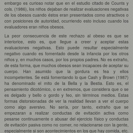
embargo es curioso notar que en el estudio citado de Counts y
cols. (1986), los niños dejaban de realizar evaluaciones negativas
de los obesos cuando éstos eran presentados como atractivos o
con posiciones de autoridad, ocurriendo esto incluso cuando los
evaluadores eran niños obesos.
La peor consecuencia de este rechazo al obeso es que se
interiorice, esto es, que llegue a creer y aceptar estas
evaluaciones negativas. Esto puede resultar especialmente
negativo cuando es fomentado desde la infancia por los otros
niños y, en muchos casos, por los propios padres. No es extraño,
de esta forma, que muchos obesos sean incapaces de aceptar su
cuerpo. Han asumido que la gordura es fea y ellos
incompetentes. Se está fomentando lo que Cash y Brown (1987)
ha denominado el mito de la Bella y la Bestia. Esto es, el
pensamiento dicotómico, o en extremos, que considera que o se
es delgado y bello o gordo y feo, sin términos medios. Estas
formas distorsionadas de ver la realidad llevan a ver el cuerpo
como algo aversivo. No sería, por tanto, extraño que se
empezaran a realizar conductas de evitación activa como
pesarse continuamente o abusar del ejercicio físico y conductas
de evitación pasiva como no comer, no relacionarse con la gente,
especialmente si son acontecimientos en los que hay comida, etc.