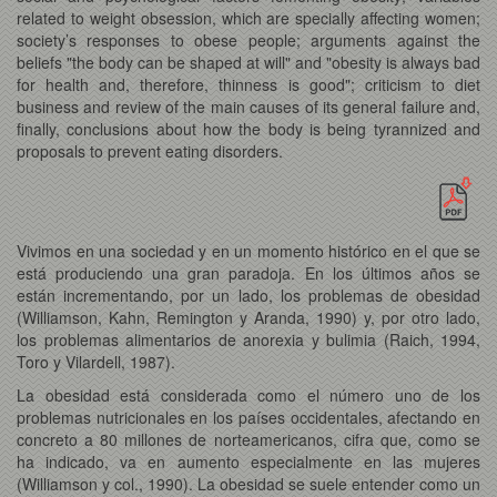
related to weight obsession, which are specially affecting women;
society’s responses to obese people; arguments against the
beliefs "the body can be shaped at will" and "obesity is always bad
for health and, therefore, thinness is good"; criticism to diet
business and review of the main causes of its general failure and,
finally, conclusions about how the body is being tyrannized and
proposals to prevent eating disorders.
Vivimos en una sociedad y en un momento histórico en el que se
está produciendo una gran paradoja. En los últimos años se
están incrementando, por un lado, los problemas de obesidad
(Williamson, Kahn, Remington y Aranda, 1990) y, por otro lado,
los problemas alimentarios de anorexia y bulimia (Raich, 1994,
Toro y Vilardell, 1987).
La obesidad está considerada como el número uno de los
problemas nutricionales en los países occidentales, afectando en
concreto a 80 millones de norteamericanos, cifra que, como se
ha indicado, va en aumento especialmente en las mujeres
(Williamson y col., 1990). La obesidad se suele entender como un