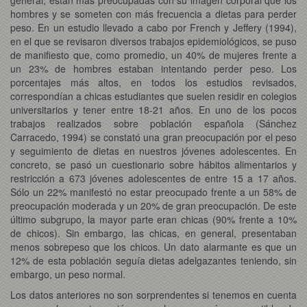
hombres y se someten con más frecuencia a dietas para perder
peso. En un estudio llevado a cabo por French y Jeffery (1994),
en el que se revisaron diversos trabajos epidemiológicos, se puso
de manifiesto que, como promedio, un 40% de mujeres frente a
un 23% de hombres estaban intentando perder peso. Los
porcentajes más altos, en todos los estudios revisados,
correspondían a chicas estudiantes que suelen residir en colegios
universitarios y tener entre 18-21 años. En uno de los pocos
trabajos realizados sobre población española (Sánchez
Carracedo, 1994) se constató una gran preocupación por el peso
y seguimiento de dietas en nuestros jóvenes adolescentes. En
concreto, se pasó un cuestionario sobre hábitos alimentarios y
restricción a 673 jóvenes adolescentes de entre 15 a 17 años.
Sólo un 22% manifestó no estar preocupado frente a un 58% de
preocupación moderada y un 20% de gran preocupación. De este
último subgrupo, la mayor parte eran chicas (90% frente a 10%
de chicos). Sin embargo, las chicas, en general, presentaban
menos sobrepeso que los chicos. Un dato alarmante es que un
12% de esta población seguía dietas adelgazantes teniendo, sin
embargo, un peso normal.
Los datos anteriores no son sorprendentes si tenemos en cuenta