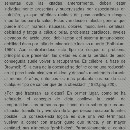
sensatas que las citadas anteriormente, deben estar
individualmente prescritas y supervisadas por especialistas en
nutrición, ya que pérdidas rápidas de peso conllevan riesgos
importantes para la salud. Estos van desde malestar general que
puede incluir mareos, nauseas, dolores musculares, cefaleas,
debilidad y fatiga a cálculo biliar, problemas cardíacos, niveles
elevados de ácido úrico, debilitación del sistema inmunológico,
debilidad ósea por falta de minerales e incluso muerte (Rothblum,
1990). Aún controlándose este tipo de riesgos el problema
principal que presentan las dietas es que la pérdida de peso
conseguida suele volver a recuperarse. Es célebre la frase de
Brownell: "Si la cura de la obesidad se define como una reducción
en el peso hasta alcanzar el ideal y después mantenerlo durante
al menos 5 años, entonces es más probable curarse de casi
cualquier tipo de cáncer que de la obesidad" (1982,pág.820).
¿Por qué fracasan las dietas? En primer lugar, como se ha
señalado, el concepto de dieta conlleva la noción de
temporalidad. Las personas que hacen dieta saben que es una
situación transitoria y aversiva de la que desean escapar lo antes
posible. La consecuencia lógica es que una vez terminada
vuelvan a comer con mayor gusto que nunca, y en mayor
cantidad, sus alimentos "prohibidos". Paradójicamente el control