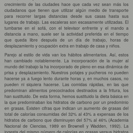
crecimiento de las ciudades hace que cada vez sean más los
ciudadanos que tienen que utilizar algún medio de transporte
para recorrer largas distancias desde sus casas hasta sus
lugares de trabajo. Las escaleras son escasamente utilizadas. El
tumbarse en el sofá, con el televisor enfrente y el mando a
distancia a mano, suele ser la actividad preferida en el tiempo
que queda libre después de un día de trabajo, horas de
desplazamiento y ocupación extra en trabajo de casa y niños.
Parejo al estilo de vida van los hábitos alimentarios. Así, estos
han cambiado notablemente. La incorporación de la mujer al
mundo del trabajo la ha incorporado de pleno en esa dinámica de
prisa y desplazamiento. Nuestros potajes y pucheros no pueden
hacerse ya a fuego lento durante horas y, en muchos casos, no
pueden ni siquiera hacerse. Las comidas rápidas, en las que
predominan alimentos precocinados destinados a la fritura, los
han sustituido. De esta forma, hemos sustituido la dieta básica en
la que predominaban los hidratos de carbono por un predominio
en grasas. Existen cifras que indican un aumento de grasas del
total de calorías consumidas del 32% al 43% a expensas de los
hidratos de carbono que disminuyen del 57% al 46% (Academia
Nacional de Ciencias, 1989 en Brownell y Wadden, 1992). La
ingesta del mismo número de calorías en grasas versus hidratos