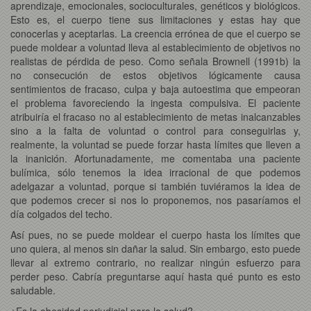
aprendizaje, emocionales, socioculturales, genéticos y biológicos.
Esto es, el cuerpo tiene sus limitaciones y estas hay que
conocerlas y aceptarlas. La creencia errónea de que el cuerpo se
puede moldear a voluntad lleva al establecimiento de objetivos no
realistas de pérdida de peso. Como señala Brownell (1991b) la
no consecución de estos objetivos lógicamente causa
sentimientos de fracaso, culpa y baja autoestima que empeoran
el problema favoreciendo la ingesta compulsiva. El paciente
atribuiría el fracaso no al establecimiento de metas inalcanzables
sino a la falta de voluntad o control para conseguirlas y,
realmente, la voluntad se puede forzar hasta límites que lleven a
la inanición. Afortunadamente, me comentaba una paciente
bulímica, sólo tenemos la idea irracional de que podemos
adelgazar a voluntad, porque si también tuviéramos la idea de
que podemos crecer si nos lo proponemos, nos pasaríamos el
día colgados del techo.
Así pues, no se puede moldear el cuerpo hasta los límites que
uno quiera, al menos sin dañar la salud. Sin embargo, esto puede
llevar al extremo contrario, no realizar ningún esfuerzo para
perder peso. Cabría preguntarse aquí hasta qué punto es esto
saludable.
¿Es la obesidad perjudicial para la salud?