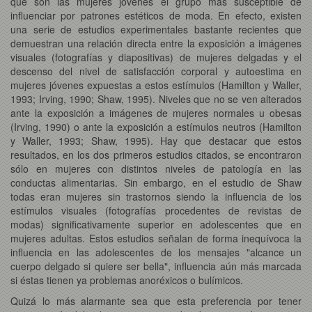
que son las mujeres jóvenes el grupo más susceptible de
influenciar por patrones estéticos de moda. En efecto, existen
una serie de estudios experimentales bastante recientes que
demuestran una relación directa entre la exposición a imágenes
visuales (fotografías y diapositivas) de mujeres delgadas y el
descenso del nivel de satisfacción corporal y autoestima en
mujeres jóvenes expuestas a estos estímulos (Hamilton y Waller,
1993; Irving, 1990; Shaw, 1995). Niveles que no se ven alterados
ante la exposición a imágenes de mujeres normales u obesas
(Irving, 1990) o ante la exposición a estímulos neutros (Hamilton
y Waller, 1993; Shaw, 1995). Hay que destacar que estos
resultados, en los dos primeros estudios citados, se encontraron
sólo en mujeres con distintos niveles de patología en las
conductas alimentarias. Sin embargo, en el estudio de Shaw
todas eran mujeres sin trastornos siendo la influencia de los
estímulos visuales (fotografías procedentes de revistas de
modas) significativamente superior en adolescentes que en
mujeres adultas. Estos estudios señalan de forma inequívoca la
influencia en las adolescentes de los mensajes "alcance un
cuerpo delgado si quiere ser bella", influencia aún más marcada
si éstas tienen ya problemas anoréxicos o bulímicos.
Quizá lo más alarmante sea que esta preferencia por tener