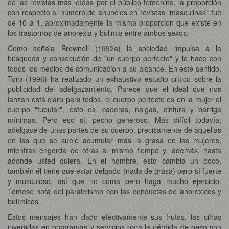
de las revistas más leídas por el público femenino, la proporción
con respecto al número de anuncios en revistas "masculinas" fue
de 10 a 1, aproximadamente la misma proporción que existe en
los trastornos de anorexia y bulimia entre ambos sexos.
Como señala Brownell (1992a) la sociedad impulsa a la
búsqueda y consecución de "un cuerpo perfecto" y lo hace con
todos los medios de comunicación a su alcance. En este sentido,
Toro (1996) ha realizado un exhaustivo estudio crítico sobre la
publicidad del adelgazamiento. Parece que el ideal que nos
lanzan está claro para todos, el cuerpo perfecto es en la mujer el
cuerpo "tubular", esto es, caderas, nalgas, cintura y barriga
mínimas. Pero eso sí, pecho generoso. Más difícil todavía,
adelgace de unas partes de su cuerpo, precisamente de aquellas
en las que se suele acumular más la grasa en las mujeres,
mientras engorda de otras al mismo tiempo y, además, hasta
adonde usted quiera. En el hombre, esto cambia un poco,
también él tiene que estar delgado (nada de grasa) pero sí fuerte
y musculoso, así que no coma pero haga mucho ejercicio.
Tómese nota del paralelismo con las conductas de anoréxicos y
bulímicos.
Estos mensajes han dado efectivamente sus frutos, las cifras
invertidas en programas y servicios para la pérdida de peso son