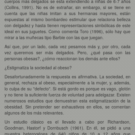
cuerpos más delgados se esta extendiendo a niñas de 6-7 años
(Collins, 1991). No es de extrañar, sin embargo, si se tiene en
cuenta que las niñas imitan a sus hermanas mayores, están
expuestas al mismo bombardeo estimular que relaciona belleza
con delgadez y hasta tienen representaciones simbólicas de este
ideal en sus juguetes. Como comenta Toro (1996), sólo hay que
mirar a las muñecas tipo Barbie con las que juegan.
Así que, por un lado, cada vez pesamos más y, por otro, cada
vez queremos ser más delgados. Pero, ¿qué pasa con las
personas obesas?, ¿cómo reaccionan los demás ante ellos?
¿Estigmatiza la sociedad al obeso?
Desafortunadamente la respuesta es afirmativa. La sociedad, en
general, rechaza al obeso, especialmente a la mujer, y, además,
lo culpa de su "defecto". Si está gordo es porque es vago, glotón
y no tiene la suficiente fuerza de voluntad para adelgazar. Existen
numerosos estudios que demuestran esta estigmatización de la
obesidad. Sin pretender ser exhaustivos en ellos, se comentan
algunos de los más relevantes.
Un estudio clásico es el llevado a cabo por Richardson,
Goodman, Hastorf y Dornbusch (1961). En él, se pidió a una
muestra heterogénea de 640 niños de 10 a 12 años que