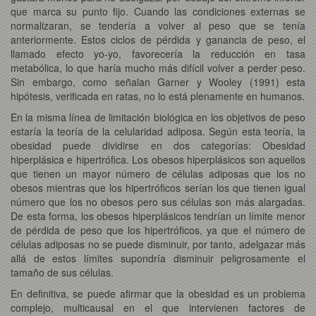
que marca su punto fijo. Cuando las condiciones externas se
normalizaran, se tendería a volver al peso que se tenía
anteriormente. Estos ciclos de pérdida y ganancia de peso, el
llamado efecto yo-yo, favorecería la reducción en tasa
metabólica, lo que haría mucho más difícil volver a perder peso.
Sin embargo, como señalan Garner y Wooley (1991) esta
hipótesis, verificada en ratas, no lo está plenamente en humanos.
En la misma línea de limitación biológica en los objetivos de peso
estaría la teoría de la celularidad adiposa. Según esta teoría, la
obesidad puede dividirse en dos categorías: Obesidad
hiperplásica e hipertrófica. Los obesos hiperplásicos son aquellos
que tienen un mayor número de células adiposas que los no
obesos mientras que los hipertróficos serían los que tienen igual
número que los no obesos pero sus células son más alargadas.
De esta forma, los obesos hiperplásicos tendrían un límite menor
de pérdida de peso que los hipertróficos, ya que el número de
células adiposas no se puede disminuir, por tanto, adelgazar más
allá de estos límites supondría disminuir peligrosamente el
tamaño de sus células.
En definitiva, se puede afirmar que la obesidad es un problema
complejo, multicausal en el que intervienen factores de