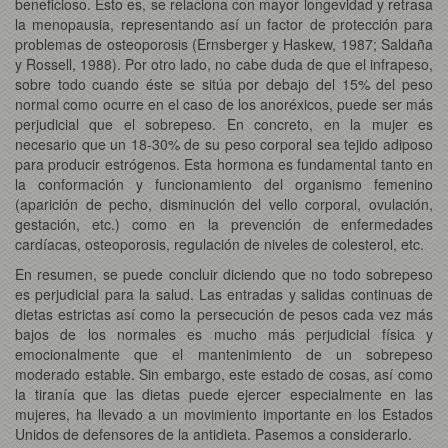
beneficioso. Esto es, se relaciona con mayor longevidad y retrasa
la menopausia, representando así un factor de protección para
problemas de osteoporosis (Ernsberger y Haskew, 1987; Saldaña
y Rossell, 1988). Por otro lado, no cabe duda de que el infrapeso,
sobre todo cuando éste se sitúa por debajo del 15% del peso
normal como ocurre en el caso de los anoréxicos, puede ser más
perjudicial que el sobrepeso. En concreto, en la mujer es
necesario que un 18-30% de su peso corporal sea tejido adiposo
para producir estrógenos. Esta hormona es fundamental tanto en
la conformación y funcionamiento del organismo femenino
(aparición de pecho, disminución del vello corporal, ovulación,
gestación, etc.) como en la prevención de enfermedades
cardíacas, osteoporosis, regulación de niveles de colesterol, etc.
En resumen, se puede concluir diciendo que no todo sobrepeso
es perjudicial para la salud. Las entradas y salidas continuas de
dietas estrictas así como la persecución de pesos cada vez más
bajos de los normales es mucho más perjudicial física y
emocionalmente que el mantenimiento de un sobrepeso
moderado estable. Sin embargo, este estado de cosas, así como
la tiranía que las dietas puede ejercer especialmente en las
mujeres, ha llevado a un movimiento importante en los Estados
Unidos de defensores de la antidieta. Pasemos a considerarlo.