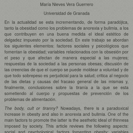
María Nieves Vera Guerrero
Universidad de Granada
En la actualidad se esta incrementando, de forma paradójica,
tanto la obesidad como los problemas de anorexia y bulimia, a los
que contribuyen en una buena medida el ideal estético de
delgadez impuesto por la sociedad. En este trabajo se abordan
los siguientes elementos: factores sociales y psicológicos que
fomentan la obesidad; variables relacionados con la obsesión por
el peso y que afectan de manera especial a las mujeres;
respuestas de la sociedad a las personas obesas; discusión de
las creencias de que el cuerpo se puede moldear a voluntad y de
que todo sobrepeso es perjudicial para la salud; critica al negocio
de las dietas y causas del fracaso general de las mismas y,
finalmente, conclusiones sobre la tiranía a la que se esta
sometiendo al cuerpo y propuestas de prevención de los
problemas de alimentación.
The body, cult or tiranny?
Nowadays, there is a paradoxical
increase in obesity and also in anorexia and bulimia. One of the
main factors to promote the latter is the aesthetic ideal of thinness
imposed by society. This article reviews the following aspects:
social and psychological factors fomenting obesity; variables