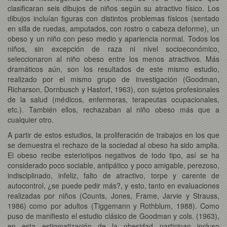
clasificaran seis dibujos de niños según su atractivo físico. Los
dibujos incluían figuras con distintos problemas físicos (sentado
en silla de ruedas, amputados, con rostro o cabeza deforme), un
obeso y un niño con peso medio y apariencia normal. Todos los
niños, sin excepción de raza ni nivel socioeconómico,
seleccionaron al niño obeso entre los menos atractivos. Más
dramáticos aún, son los resultados de este mismo estudio,
realizado por el mismo grupo de investigación (Goodman,
Richarson, Dornbusch y Hastorf, 1963), con sujetos profesionales
de la salud (médicos, enfermeras, terapeutas ocupacionales,
etc.). También ellos, rechazaban al niño obeso más que a
cualquier otro.
A partir de estos estudios, la proliferación de trabajos en los que
se demuestra el rechazo de la sociedad al obeso ha sido amplia.
El obeso recibe esteriotipos negativos de todo tipo, así se ha
considerado poco sociable, antipático y poco amigable, perezoso,
indisciplinado, infeliz, falto de atractivo, torpe y carente de
autocontrol, ¿se puede pedir más?, y esto, tanto en evaluaciones
realizadas por niños (Counts, Jones, Frame, Jarvie y Strauss,
1986) como por adultos (Tiggemann y Rothblum, 1988). Como
puso de manifiesto el estudio clásico de Goodman y cols. (1963),
en esta estigmatización de la obesidad participan incluso