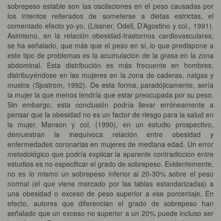
sobrepeso estable son las oscilaciones en el peso causadas por
los intentos reiterados de someterse a dietas estrictas, el
comentado efecto yo-yo, (Lissner, Odell, D’Agostino y col., 1991).
Asimismo, en la relación obesidad-trastornos cardiovasculares,
se ha señalado, que más que el peso en sí, lo que predispone a
este tipo de problemas es la acumulación de la grasa en la zona
abdominal. Esta distribución es más frecuente en hombres,
distribuyéndose en las mujeres en la zona de caderas, nalgas y
muslos (Sjostrom, 1992). De esta forma, paradójicamente, sería
la mujer la que menos tendría que estar preocupada por su peso.
Sin embargo, esta conclusión podría llevar erróneamente a
pensar que la obesidad no es un factor de riesgo para la salud en
la mujer. Manson y col. (1990), en un estudio prospectivo,
demuestran la inequívoca relación entre obesidad y
enfermedades coronarias en mujeres de mediana edad. Un error
metodológico que podría explicar la aparente contradicción entre
estudios es no especificar el grado de sobrepeso. Evidentemente,
no es lo mismo un sobrepeso inferior al 20-30% sobre el peso
normal (el que viene marcado por las tablas estandarizadas) a
una obesidad o exceso de peso superior a ese porcentaje. En
efecto, autores que diferencian el grado de sobrepeso han
señalado que un exceso no superior a un 20% puede incluso ser