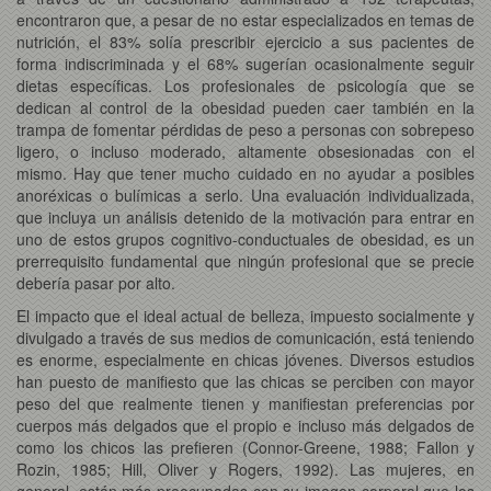
encontraron que, a pesar de no estar especializados en temas de
nutrición, el 83% solía prescribir ejercicio a sus pacientes de
forma indiscriminada y el 68% sugerían ocasionalmente seguir
dietas específicas. Los profesionales de psicología que se
dedican al control de la obesidad pueden caer también en la
trampa de fomentar pérdidas de peso a personas con sobrepeso
ligero, o incluso moderado, altamente obsesionadas con el
mismo. Hay que tener mucho cuidado en no ayudar a posibles
anoréxicas o bulímicas a serlo. Una evaluación individualizada,
que incluya un análisis detenido de la motivación para entrar en
uno de estos grupos cognitivo-conductuales de obesidad, es un
prerrequisito fundamental que ningún profesional que se precie
debería pasar por alto.
El impacto que el ideal actual de belleza, impuesto socialmente y
divulgado a través de sus medios de comunicación, está teniendo
es enorme, especialmente en chicas jóvenes. Diversos estudios
han puesto de manifiesto que las chicas se perciben con mayor
peso del que realmente tienen y manifiestan preferencias por
cuerpos más delgados que el propio e incluso más delgados de
como los chicos las prefieren (Connor-Greene, 1988; Fallon y
Rozin, 1985; Hill, Oliver y Rogers, 1992). Las mujeres, en
general, están más preocupadas con su imagen corporal que los