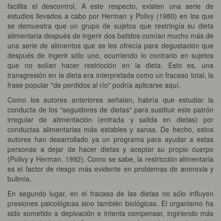
facilita el descontrol. A este respecto, existen una serie de
estudios llevados a cabo por Herman y Polivy (1980) en los que
se demuestra que un grupo de sujetos que restringía su dieta
alimentaria después de ingerir dos batidos comían mucho más de
una serie de alimentos que se les ofrecía para degustación que
después de ingerir sólo uno, ocurriendo lo contrario en sujetos
que no solían hacer restricción en la dieta. Esto es, una
transgresión en la dieta era interpretada como un fracaso total, la
frase popular "de perdidos al río" podría aplicarse aquí.
Como los autores anteriores señalan, habría que estudiar la
conducta de los "seguidores de dietas" para sustituir este patrón
irregular de alimentación (entrada y salida en dietas) por
conductas alimentarias más estables y sanas. De hecho, estos
autores han desarrollado ya un programa para ayudar a estas
personas a dejar de hacer dietas y aceptar su propio cuerpo
(Polivy y Herman, 1992). Como se sabe, la restricción alimentaria
es el factor de riesgo más evidente en problemas de anorexia y
bulimia.
En segundo lugar, en el fracaso de las dietas no sólo influyen
presiones psicológicas sino también biológicas. El organismo ha
sido sometido a depivación e intenta compensar, ingiriendo más