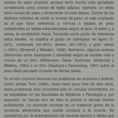
exceso de peso corporal, aunque sería mucho más apropiado
considerarla como exceso de tejido adiposo (ejemplo, un atleta
tiene exceso de peso y obviamente no está obeso). Dentro de los
distintos métodos de medir el exceso de peso, el más empleado
es el que hace referencia a normas o ideales de peso
establecidas en tablas estandarizadas según el sexo, la edad y, a
veces, la constitución física. Tomando como punto de referencia
estos ideales, se clasifica el grado de sobrepeso en ligero (5-
20%), moderado (20-40%), severo (40-100%) y gran obeso
(+100%) (Brownell y Wadden, 1992). Asimismo, algunos autores
diferencian entre sobrepeso y obesidad según se exceda más o
menos de un 20% (Williamson, Davis, Duchman, McKenzie y
Watkins, 1990) o un 30% (Hautvast y Deurenbeg, 1987) sobre el
peso ideal calculado a través de dichas tablas.
En el otro extremo tenemos los problemas de anorexia y bulimia.
Como señala Toro (1996), hasta hace poco más de diez años,
estos problemas eran conocidos sólo en círculos minoritarios, no
se estudiaban en las facultades de Medicina o Psicología y, por
supuesto, no hacían eco de ellos la prensa ni demás medios
publicitarios. La anorexia nerviosa es un trastorno grave de la
conducta alimentaria que puede conducir a la muerte. Se
caracteriza por la autoimposición de severos ayunos o dietas que