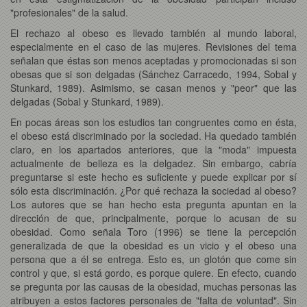
"profesionales" de la salud.
El rechazo al obeso es llevado también al mundo laboral,
especialmente en el caso de las mujeres. Revisiones del tema
señalan que éstas son menos aceptadas y promocionadas si son
obesas que si son delgadas (Sánchez Carracedo, 1994, Sobal y
Stunkard, 1989). Asimismo, se casan menos y "peor" que las
delgadas (Sobal y Stunkard, 1989).
En pocas áreas son los estudios tan congruentes como en ésta,
el obeso está discriminado por la sociedad. Ha quedado también
claro, en los apartados anteriores, que la "moda" impuesta
actualmente de belleza es la delgadez. Sin embargo, cabría
preguntarse si este hecho es suficiente y puede explicar por sí
sólo esta discriminación. ¿Por qué rechaza la sociedad al obeso?
Los autores que se han hecho esta pregunta apuntan en la
dirección de que, principalmente, porque lo acusan de su
obesidad. Como señala Toro (1996) se tiene la percepción
generalizada de que la obesidad es un vicio y el obeso una
persona que a él se entrega. Esto es, un glotón que come sin
control y que, si está gordo, es porque quiere. En efecto, cuando
se pregunta por las causas de la obesidad, muchas personas las
atribuyen a estos factores personales de "falta de voluntad". Sin