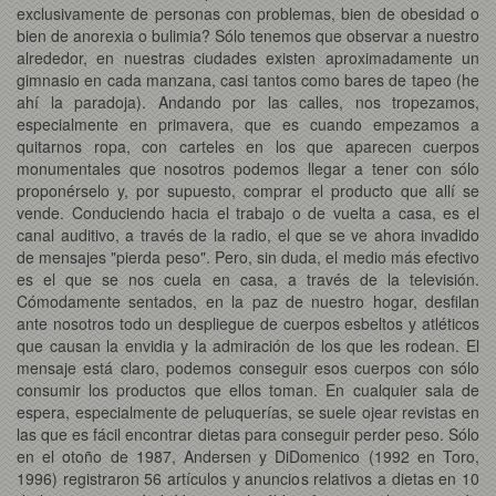
exclusivamente de personas con problemas, bien de obesidad o
bien de anorexia o bulimia? Sólo tenemos que observar a nuestro
alrededor, en nuestras ciudades existen aproximadamente un
gimnasio en cada manzana, casi tantos como bares de tapeo (he
ahí la paradoja). Andando por las calles, nos tropezamos,
especialmente en primavera, que es cuando empezamos a
quitarnos ropa, con carteles en los que aparecen cuerpos
monumentales que nosotros podemos llegar a tener con sólo
proponérselo y, por supuesto, comprar el producto que allí se
vende. Conduciendo hacia el trabajo o de vuelta a casa, es el
canal auditivo, a través de la radio, el que se ve ahora invadido
de mensajes "pierda peso". Pero, sin duda, el medio más efectivo
es el que se nos cuela en casa, a través de la televisión.
Cómodamente sentados, en la paz de nuestro hogar, desfilan
ante nosotros todo un despliegue de cuerpos esbeltos y atléticos
que causan la envidia y la admiración de los que les rodean. El
mensaje está claro, podemos conseguir esos cuerpos con sólo
consumir los productos que ellos toman. En cualquier sala de
espera, especialmente de peluquerías, se suele ojear revistas en
las que es fácil encontrar dietas para conseguir perder peso. Sólo
en el otoño de 1987, Andersen y DiDomenico (1992 en Toro,
1996) registraron 56 artículos y anuncios relativos a dietas en 10