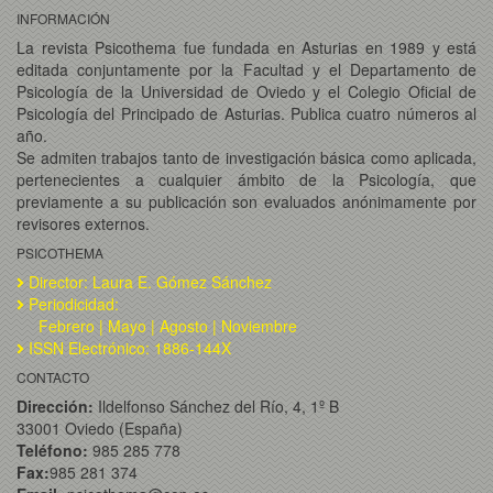
INFORMACIÓN
La revista Psicothema fue fundada en Asturias en 1989 y está
editada conjuntamente por la Facultad y el Departamento de
Psicología de la Universidad de Oviedo y el Colegio Oficial de
Psicología del Principado de Asturias. Publica cuatro números al
año.
Se admiten trabajos tanto de investigación básica como aplicada,
pertenecientes a cualquier ámbito de la Psicología, que
previamente a su publicación son evaluados anónimamente por
revisores externos.
PSICOTHEMA
Director: Laura E. Gómez Sánchez
Periodicidad:
Febrero | Mayo | Agosto | Noviembre
ISSN Electrónico: 1886-144X
CONTACTO
Dirección:
Ildelfonso Sánchez del Río, 4, 1º B
33001 Oviedo (España)
Teléfono:
985 285 778
Fax:
985 281 374