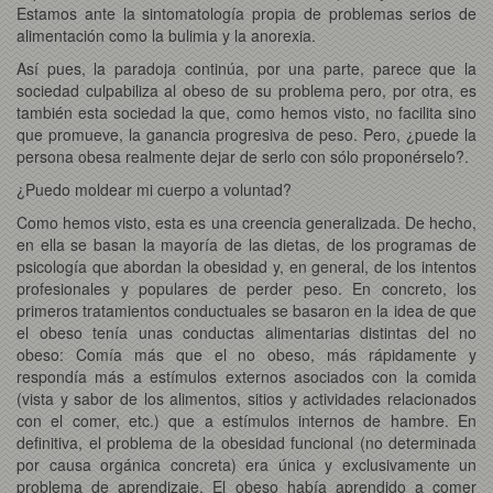
Estamos ante la sintomatología propia de problemas serios de
alimentación como la bulimia y la anorexia.
Así pues, la paradoja continúa, por una parte, parece que la
sociedad culpabiliza al obeso de su problema pero, por otra, es
también esta sociedad la que, como hemos visto, no facilita sino
que promueve, la ganancia progresiva de peso. Pero, ¿puede la
persona obesa realmente dejar de serlo con sólo proponérselo?.
¿Puedo moldear mi cuerpo a voluntad?
Como hemos visto, esta es una creencia generalizada. De hecho,
en ella se basan la mayoría de las dietas, de los programas de
psicología que abordan la obesidad y, en general, de los intentos
profesionales y populares de perder peso. En concreto, los
primeros tratamientos conductuales se basaron en la idea de que
el obeso tenía unas conductas alimentarias distintas del no
obeso: Comía más que el no obeso, más rápidamente y
respondía más a estímulos externos asociados con la comida
(vista y sabor de los alimentos, sitios y actividades relacionados
con el comer, etc.) que a estímulos internos de hambre. En
definitiva, el problema de la obesidad funcional (no determinada
por causa orgánica concreta) era única y exclusivamente un
problema de aprendizaje. El obeso había aprendido a comer