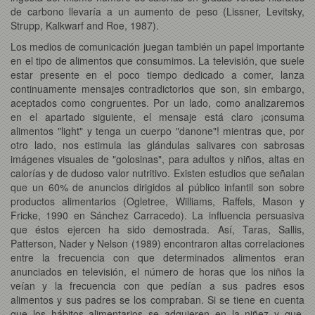
de carbono llevaría a un aumento de peso (Lissner, Levitsky,
Strupp, Kalkwarf and Roe, 1987).
Los medios de comunicación juegan también un papel importante
en el tipo de alimentos que consumimos. La televisión, que suele
estar presente en el poco tiempo dedicado a comer, lanza
continuamente mensajes contradictorios que son, sin embargo,
aceptados como congruentes. Por un lado, como analizaremos
en el apartado siguiente, el mensaje está claro ¡consuma
alimentos "light" y tenga un cuerpo "danone"! mientras que, por
otro lado, nos estimula las glándulas salivares con sabrosas
imágenes visuales de "golosinas", para adultos y niños, altas en
calorías y de dudoso valor nutritivo. Existen estudios que señalan
que un 60% de anuncios dirigidos al público infantil son sobre
productos alimentarios (Ogletree, Williams, Raffels, Mason y
Fricke, 1990 en Sánchez Carracedo). La influencia persuasiva
que éstos ejercen ha sido demostrada. Así, Taras, Sallis,
Patterson, Nader y Nelson (1989) encontraron altas correlaciones
entre la frecuencia con que determinados alimentos eran
anunciados en televisión, el número de horas que los niños la
veían y la frecuencia con que pedían a sus padres esos
alimentos y sus padres se los compraban. Si se tiene en cuenta
que los hábitos alimentarios se adquieren en la niñez y que,