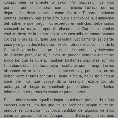
comprometer seriamente la salud. Por supuesto, los kilos
perdidos así se recuperan con las misma facilidad que se
dejaron. La dieta conocida como las tres P porque elimina
patatas, pastas y pan sería otro buen ejemplo de la eliminación
del nutriente que, según los expertos en nutrición, deberíamos
consumir en mayor proporción diariamente. Claro que también
está la "dieta de la patata" en la que casi sólo se toman patatas
cocidas y sin sal durante una semana. Lógicamente se pierde
peso y se gana deshidratación. Existen otras dietas como la de la
Clínica Mayo en la que lo prohibido son las proteínas y derivados
de la leche pero, eso sí, huevos se pueden comer diariamente
todos los que se quiera. También bastantes populares son las
llamadas dietas disociadas cuya filosofía es que no engordan los
alimentos en sí sino su mala combinación y, por tanto, no se
deben mezclar unos con otros. Hasta la fecha, no existe ninguna
base científica que apoye dicha creencia, existiendo, sin
embargo, el riesgo de disminuir perjudicialmente nutrientes
básicos al tener prohibido comerlos junto a otros.
Dietas distintas son aquellas bajas en calorías (debajo de 1.300
calorías diarias), en las que no se prohíben ningún nutriente
aunque se consuma muy poca cantidad de algunos de ellos
como las grasas o lípidos. Aunque estas dietas puedan ser más