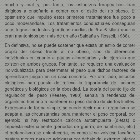
mucho y mal y, por tanto, los esfuerzos terapéuticos irían
dirigidos a enseñarle a comer con el estilo del no obeso. El
optimismo que impulsó estos primeros tratamientos fue poco a
poco moderándose. Los tratamientos conductuales conseguían
unos logros modestos (pérdidas medias de 5 a 6 kilos) que no
eran mantenidos por más de un año (Saldaña y Rossell, 1988).
En definitiva, no se puede sostener que exista un estilo de comer
propio del obeso frente al no obeso, sino de diferencias
individuales en cuanto a pautas alimentarias y de ejercicio que
existen en ambos grupos. Por tanto, se requiere una evaluación
individualizada para determinar el peso que dichos factores de
aprendizaje juegan en un caso concreto. Por otro lado, estudios
biológicos han puesto de relieve la importancia de factores
genéticos y biológicos en la obesidad. La teoría del punto fijo de
regulación del peso (Keesey, 1980) señala la tendencia del
organismo humano a mantener su peso dentro de ciertos límites.
Expresada de forma simple, se puede decir que el organismo se
adapta a las circunstancias para mantener el peso corporal, por
ejemplo, si hay restricción calórica autoimpuesta (dietas) o
impuesta externamente (períodos de guerra, de hambruna, etc.)
el metabolismo se enlentecería, es como si se volviese tacaño y
gastara menos para no adelgazar por debajo del extremo inferior