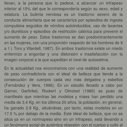
llevan, a la persona que lo padece, a alcanzar un infrapeso
inferior al 15% del que le correspondería según su sexo, edad y
estatura. La bulimia nerviosa es un trastorno severo de la
conducta alimentaria que se caracteriza por episodios de ingesta
compulsiva seguidos de vómitos autoinducidos, uso de laxantes
y/o diuréticos y episodios de restricción calórica para prevenir el
aumento de peso. Estos trastornos se dan predominantemente
en las mujeres, con una proporción respecto de los hombres de 9
a 1 ( Toro y Vilardell, 1987). En ambos trastornos existe un miedo
enfermizo a engordar y una distorsión e insatisfacción con la
imagen corporal a la que supeditan el nivel de autoestima.
En la actualidad nos encontramos con una realidad de aumento
de peso contradictoria con el ideal de belleza que tiende a la
consecución de cuerpos cada vez más delgados y esbeltos
(Fernández y Vera, 1996). En un estudio llevado a cabo por
Garner, Garfinkel, Rockert y Olmsted (1980) se puso de
manifiesto que mientras las modelos y mises han perdido una
media de 3.4 Kg. en los últimos 20 años, la población, en general,
ha ganado 2.8 Kg., situándose, por tanto, estas modelos en un
17.5 % por debajo de la media. Este ideal de belleza, que no se
sitúa ya en un normopeso sino en un infrapeso, está llevando a
un fenómeno social de auténtica obsesión con el cuerpo y culto al