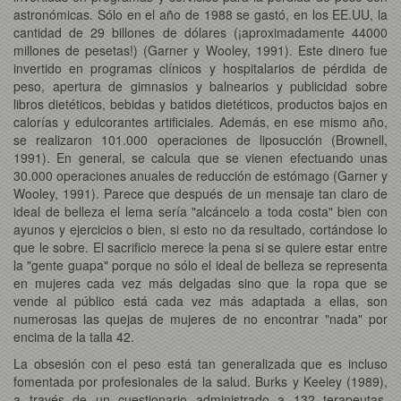
astronómicas. Sólo en el año de 1988 se gastó, en los EE.UU, la
cantidad de 29 billones de dólares (¡aproximadamente 44000
millones de pesetas!) (Garner y Wooley, 1991). Este dinero fue
invertido en programas clínicos y hospitalarios de pérdida de
peso, apertura de gimnasios y balnearios y publicidad sobre
libros dietéticos, bebidas y batidos dietéticos, productos bajos en
calorías y edulcorantes artificiales. Además, en ese mismo año,
se realizaron 101.000 operaciones de liposucción (Brownell,
1991). En general, se calcula que se vienen efectuando unas
30.000 operaciones anuales de reducción de estómago (Garner y
Wooley, 1991). Parece que después de un mensaje tan claro de
ideal de belleza el lema sería "alcáncelo a toda costa" bien con
ayunos y ejercicios o bien, si esto no da resultado, cortándose lo
que le sobre. El sacrificio merece la pena si se quiere estar entre
la "gente guapa" porque no sólo el ideal de belleza se representa
en mujeres cada vez más delgadas sino que la ropa que se
vende al público está cada vez más adaptada a ellas, son
numerosas las quejas de mujeres de no encontrar "nada" por
encima de la talla 42.
La obsesión con el peso está tan generalizada que es incluso
fomentada por profesionales de la salud. Burks y Keeley (1989),
a través de un cuestionario administrado a 132 terapeutas,