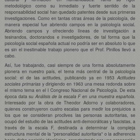
metodológico como su inmediato y fuerte sentido de la
responsabilidad social han quedado patentes desde sus primeras
investigaciones. Como en tantas otras áreas de la psicología, de
manera especial fue abriendo campos en la psicología social.
Abriendo campos y ofreciendo líneas de investigación a
tesinandos, doctorandos e investigadores, de tal forma que la
psicología social española actual no podría ser en absoluto lo que
es sin el inestimable trabajo pionero que el Prof. Pinillos llevó a
cabo.
Así, fue trabajando, casi siempre de una forma absolutamente
pionera en nuestro país, el tema más central de la psicología
social: el de las actitudes, publicando ya en 1953
Actitudes
sociales primarias
y dirigiendo en 1963 una mesa redonda sobre
el mismo tema en el I Congreso Nacional de Psicología. De esta
época data su
Análisis de la escala F en una muestra española
.
Interesado por la obra de Theodor Adorno y colaboradores,
quienes construyeron cuatro escalas para medir los prejuicios a
los que se consideran proclives las personas autoritarias, se
ocupó del estudio de las actitudes anti-democráticas y fascistas, a
través de la escala F, destinada a determinar la compleja
estructura mental de la "personalidad autoritaria" o la adherencia
hacia dicha posición ideológica, caracterizada por una propensión