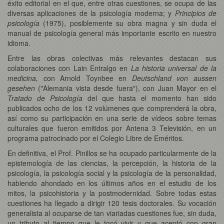
éxito editorial en el que, entre otras cuestiones, se ocupa de las
diversas aplicaciones de la psicología moderna; y
Principios de
psicología
(1975), posiblemente su obra magna y sin duda el
manual de psicología general más importante escrito en nuestro
idioma.
Entre las obras colectivas más relevantes destacan sus
colaboraciones con Lain Entralgo en
La historia universal de la
medicina,
con Arnold Toynbee en
Deutschland von aussen
gesehen
("Alemania vista desde fuera"), con Juan Mayor en el
Tratado de Psicología
del que hasta el momento han sido
publicados ocho de los 12 volúmenes que comprenderá la obra,
así como su participación en una serie de vídeos sobre temas
culturales que fueron emitidos por Antena 3 Televisión, en un
programa patrocinado por el Colegio Libre de Eméritos.
En definitiva, el Prof. Pinillos se ha ocupado particularmente de la
epistemología de las ciencias, la percepción, la historia de la
psicología, la psicología social y la psicología de la personalidad,
habiendo ahondado en los últimos años en el estudio de los
mitos, la psicohistoria y la postmodernidad. Sobre todas estas
cuestiones ha llegado a dirigir 120 tesis doctorales. Su vocación
generalista al ocuparse de tan viariadas cuestiones fue, sin duda,
un tributo al tiempo que le tocó vivir y que aceptó con gran