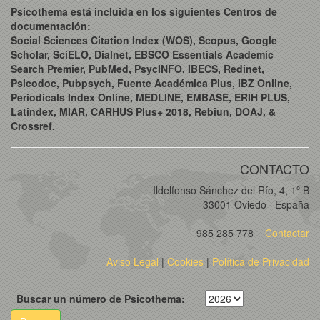
Psicothema está incluida en los siguientes Centros de
documentación:
Social Sciences Citation Index (WOS), Scopus, Google
Scholar, SciELO, Dialnet, EBSCO Essentials Academic
Search Premier, PubMed, PsycINFO, IBECS, Redinet,
Psicodoc, Pubpsych, Fuente Académica Plus, IBZ Online,
Periodicals Index Online, MEDLINE, EMBASE, ERIH PLUS,
Latindex, MIAR, CARHUS Plus+ 2018, Rebiun, DOAJ, &
Crossref.
CONTACTO
Ildelfonso Sánchez del Río, 4, 1º B
33001 Oviedo · España
985 285 778
Contactar
Aviso Legal
|
Cookies
|
Política de Privacidad
Buscar un número de Psicothema: