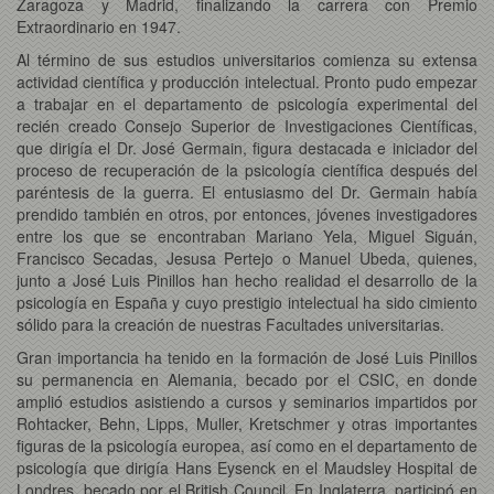
Zaragoza y Madrid, finalizando la carrera con Premio
Extraordinario en 1947.
Al término de sus estudios universitarios comienza su extensa
actividad científica y producción intelectual. Pronto pudo empezar
a trabajar en el departamento de psicología experimental del
recién creado Consejo Superior de Investigaciones Científicas,
que dirigía el Dr. José Germain, figura destacada e iniciador del
proceso de recuperación de la psicología científica después del
paréntesis de la guerra. El entusiasmo del Dr. Germain había
prendido también en otros, por entonces, jóvenes investigadores
entre los que se encontraban Mariano Yela, Miguel Siguán,
Francisco Secadas, Jesusa Pertejo o Manuel Ubeda, quienes,
junto a José Luis Pinillos han hecho realidad el desarrollo de la
psicología en España y cuyo prestigio intelectual ha sido cimiento
sólido para la creación de nuestras Facultades universitarias.
Gran importancia ha tenido en la formación de José Luis Pinillos
su permanencia en Alemania, becado por el CSIC, en donde
amplió estudios asistiendo a cursos y seminarios impartidos por
Rohtacker, Behn, Lipps, Muller, Kretschmer y otras importantes
figuras de la psicología europea, así como en el departamento de
psicología que dirigía Hans Eysenck en el Maudsley Hospital de
Londres, becado por el British Council. En Inglaterra, participó en