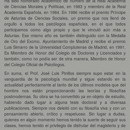
Ha sido nombrado Académico de número de la Real Academia
de Ciencias Morales y Políticas, en 1983 y miembro de la Real
Academia Española, en 1984. En 1986 recibe el premio Príncipe
de Asturias de Ciencias Sociales, un premio que nos llenó de
orgullo a todos los psicólogos españoles, en el que todos
participamos como algo propio y que le vinculó aún más a
Asturias. Ese mismo año es también distinguido con la Medalla
de Oro del Excmo. Ayuntamiento de Madrid y recibe el premio
Luis Simarro de la Universidad Complutense de Madrid, en 1991.
Es Miembro de Honor del Colegio de Doctores y Licenciados y
también, como no podía ser de otra manera, Miembro de Honor
del Colegio Oficial de Psicólogos.
En suma, el Prof. José Luis Pinillos siempre supo estar en la
vanguardia de la psicología mundial y sigue estando en la
actualidad perfectamente al tanto de los últimos modelos que del
hombre nos están proporcionando las teorías y filosofías
postmodernas. Su obra se ha convertido ya en objeto de estudio,
habiendo dado lugar a alguna tesis doctoral y a diversas
publicaciones. Siempre nos deleitó con su filosofía viva y con un
pensamiento abierto, crítico y respetuoso. Sin lugar a dudas,
quienes en algún momento hemos tenido la suerte de seguir sus
clases, hemos tenido el privilegio de disfrutar del magisterio y de