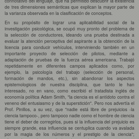
connotativo del lenguaje, que ha permitido descubrir la existencia
de tres dimensiones semánticas que explican la mayor parte de
la varianza observada en la clasificación de conceptos.
En su propósito de lograr una aplicabilidad social de la
investigación psicológica, se ocupó muy pronto del problema de
la selección de conductores, ideando una prueba destinada a
evaluar la atención perceptiva del aspirante a la obtención de la
licencia para conducir vehículos, interviniendo también en un
importante proyecto de selección de pilotos, mediante a
adaptación de pruebas de la fuerza aérea americana. Trabajó
repetidamente en diferentes campos aplicados como, por
ejemplo, la psicología del trabajo (selección de personal,
formación de mandos, etc.), sin abandonar los aspectos
epistemologicos de nuestra disciplina, que tanto le han
interesado, no en vano, como escribió el tratadista inglés de
economía política Adam Smith, "la ciencia es el antídoto contra el
veneno del entusiasmo y de la superstición". Pero nos advertía el
Prof. Pinillos, a su vez, que "nadie está libre de prejuicios -la
ciencia tampoco-, pero tampoco nadie como el hombre de ciencia
tiene el deber de corregirlos, pues si la influencia del prejuicio es
siempre grande, esa influencia se centuplica cuando va avalada
por la magia de los números y el prestigio de la ciencia";