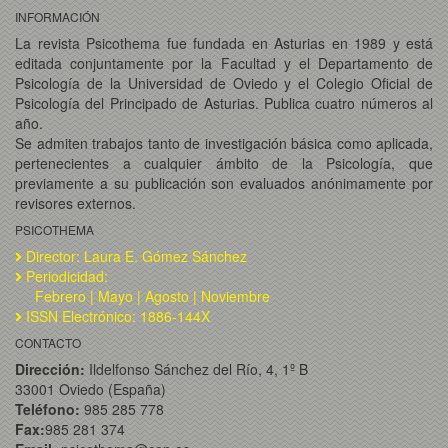
INFORMACIÓN
La revista Psicothema fue fundada en Asturias en 1989 y está
editada conjuntamente por la Facultad y el Departamento de
Psicología de la Universidad de Oviedo y el Colegio Oficial de
Psicología del Principado de Asturias. Publica cuatro números al
año.
Se admiten trabajos tanto de investigación básica como aplicada,
pertenecientes a cualquier ámbito de la Psicología, que
previamente a su publicación son evaluados anónimamente por
revisores externos.
PSICOTHEMA
Director: Laura E. Gómez Sánchez
Periodicidad:
Febrero | Mayo | Agosto | Noviembre
ISSN Electrónico: 1886-144X
CONTACTO
Dirección:
Ildelfonso Sánchez del Río, 4, 1º B
33001 Oviedo (España)
Teléfono:
985 285 778
Fax:
985 281 374