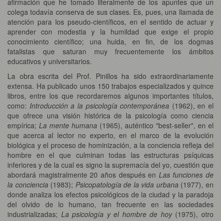
afirmación que he tomado literalmente de los apuntes que un
colega todavía conserva de sus clases. Es, pues, una llamada de
atención para los pseudo-científicos, en el sentido de actuar y
aprender con modestia y la humildad que exige el propio
conocimiento científico; una huida, en fin, de los dogmas
fatalistas que saturan muy frecuentemente los ámbitos
educativos y universitarios.
La obra escrita del Prof. Pinillos ha sido extraordinariamente
extensa. Ha publicado unos 150 trabajos especializados y quince
libros, entre los que recordaremos algunos importantes títulos,
como:
Introducción a la psicología contemporánea
(1962), en el
que ofrece una visión histórica de la psicología como ciencia
empírica;
La mente humana
(1965), auténtico "best-seller", en el
que acerca al lector no experto, en el marco de la evolución
biológica y el proceso de hominización, a la conciencia refleja del
hombre en el que culminan todas las estructuras psíquicas
inferiores y de la cual es signo la supremacía del yo, cuestión que
abordará magistralmente 20 años después en
Las funciones de
la conciencia
(1983);
Psicopatología de la vida urbana
(1977), en
donde analiza los efectos psicológicos de la ciudad y la paradoja
del olvido de lo humano, tan frecuente en las sociedades
industrializadas;
La psicología y el hombre de hoy
(1975), otro