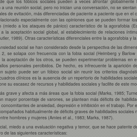
de que los fóbicos sociales pueden a veces afrontar globalmente la
a una reunión social, pero no inician una conversación, no se sientan 
ales de evitación, más diferenciadas de paciente a paciente que en el 
 relacionado especialmente con las opiniones que se pueden formar los
o (miedo a los ataques de pánico) característico de la agorafobia (E
a la aceptación social global, al establecimiento de relaciones ínti
er, 1989). Otras características diferenciales entre la agorafobia y la 
ansiedad social se han considerado desde la perspectiva de las dimens
bla 2, se solapa con frecuencia con la fobia social (Heimberg y Barl
la aceptación de los otros, se pueden experimentar problemas en el 
los personales percibidos. De hecho, es infrecuente la aparición de
sujeto puede ser un fóbico social sin reunir los criterios diagnóst
uadros clínicos es la ausencia de un repertorio de habilidades sociales
one su escasez de recursos y habilidades sociales y facilite de este mo
más grave y afecta a más áreas que la fobia social (Marks, 1985; Turn
 un mayor porcentaje de varones, se plantean más déficits de habili
s concomitantes de ansiedad, depresión e inhibición en el trabajo. Por e
acompañados habitualmente de déficits graves de habilidades sociales 
 entre hombres y mujeres (Amies et al., 1983; Marks, 1987).
ial, miedo a una evaluación negativa y temor, que se hace patente des
 de las siguientes características: