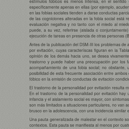
estímulos fóbicos es menos intensa, en el sentido 
específicamente apenas en ellas (por ejemplo, acuden 
en las fobias sociales tienden a darse conductas parci
de las cogniciones alteradas en la fobia social está
evaluación negativa y no tanto con el miedo al mied
puede, a su vez, referirse (aislada o conjuntamente) 
ejecución de tareas en presencia de otras personas (Butl
Antes de la publicación del DSM-III los problemas de 
por evitación, cuyas caracteríscas figuran en la Ta
opinión de los demás hacia uno, se desea vivamente 
trastorno y puede haber una preocupación por los fal
acompañamiento de una fobia social; no obstante, un 
posibilidad de esta frecuente asociación entre ambos c
fóbico en la emisión de conductas de evitación condici
El trastorno de la personalidad por evitación resulta 
En el trastorno de la personalidad por evitación hay
infancia y el aislamiento social es mayor, con síntoma
son más limitados a situaciones particulares, no van 
brusco en la adolescencia, con una incidencia similar
Una pauta generalizada de malestar en el contexto soc
contextos. Esta pauta se manifiesta al menos por cuatro