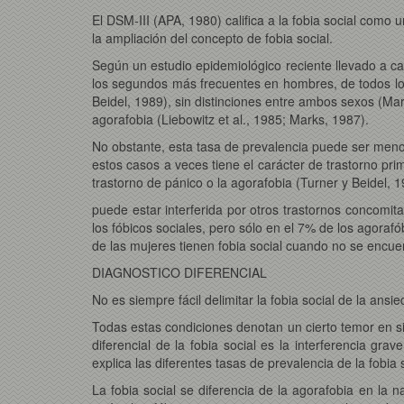
El DSM-III (APA, 1980) califica a la fobia social como
la ampliación del concepto de fobia social.
Según un estudio epidemiológico reciente llevado a cab
los segundos más frecuentes en hombres, de todos los 
Beidel, 1989), sin distinciones entre ambos sexos (Mark
agorafobia (Liebowitz et al., 1985; Marks, 1987).
No obstante, esta tasa de prevalencia puede ser menor
estos casos a veces tiene el carácter de trastorno pr
trastorno de pánico o la agorafobia (Turner y Beidel, 1
puede estar interferida por otros trastornos concomita
los fóbicos sociales, pero sólo en el 7% de los agorafó
de las mujeres tienen fobia social cuando no se encuen
DIAGNOSTICO DIFERENCIAL
No es siempre fácil delimitar la fobia social de la ansie
Todas estas condiciones denotan un cierto temor en si
diferencial de la fobia social es la interferencia gr
explica las diferentes tasas de prevalencia de la fobia
La fobia social se diferencia de la agorafobia en la n