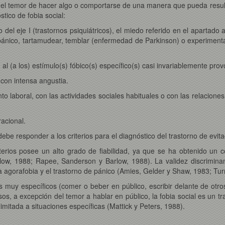
el temor de hacer algo o comportarse de una manera que pueda resul
stico de fobia social:
) o del eje I (trastornos psiquiátricos), el miedo referido en el apartado
pánico, tartamudear, temblar (enfermedad de Parkinson) o experiment
n al (a los) estímulo(s) fóbico(s) específico(s) casi invariablemente pr
 con intensa angustia.
nto laboral, con las actividades sociales habituales o con las relacione
acional.
ebe responder a los criterios para el diagnóstico del trastorno de evita
iterios posee un alto grado de fiabilidad, ya que se ha obtenido un co
rlow, 1988; Rapee, Sanderson y Barlow, 1988). La validez discrimina
 agorafobia y el trastorno de pánico (Amies, Gelder y Shaw, 1983; Turn
s muy específicos (comer o beber en público, escribir delante de otr
sos, a excepción del temor a hablar en público, la fobia social es un 
imitada a situaciones específicas (Mattick y Peters, 1988).