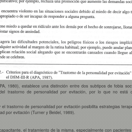
, 1980), establece una distinción entre dos subtipos de fobia social
 del trastorno de personalidad por evitación, por lo que no está c
y el trastorno de personalidad por evitación posibilita estrategias tera
dad por evitación (Turner y Beidel, 1989).
capacitante, el tratamiento de la misma, especialmente con pacientes