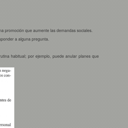
za una promoción que aumente las demandas sociales.
esponder a alguna pregunta.
a rutina habitual; por ejemplo, puede anular planes que