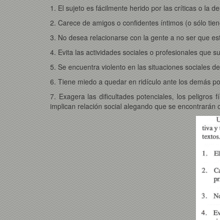
1. El sujeto es fácilmente herido por las críticas o la 
2. Carece de amigos o confidentes íntimos (o sólo tie
3. No desea relacionarse con la gente a no ser que es
4. Evita las actividades sociales o profesionales que
5. Se encuentra violento en las situaciones sociales d
6. Tiene miedo a quedar en ridículo ante los demás por
7. Exagera las dificultades potenciales, los peligros 
implican relación social alegando que se encontrarán 