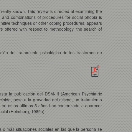
urrently known. This review is directed at examining the
es and combinations of procedures for social phobia is
cognitive techniques or other coping procedures, appears
re offered with respect to methodology, the search of
ción del tratamiento psicológico de los trastornos de
sta la publicación del DSM-III (American Psychiatric
recibido, pese a la gravedad del mismo, un tratamiento
ólo en estos últimos 5 años han comenzado a aparecer
social (Heimberg, 1989a).
a o más situaciones sociales en las que la persona se