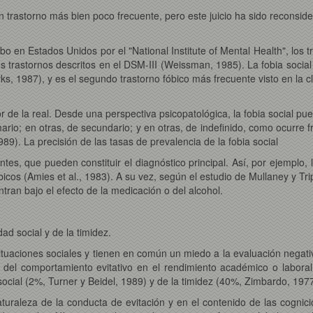
 un trastorno más bien poco frecuente, pero este juicio ha sido recons
o en Estados Unidos por el "National Institute of Mental Health", los 
trastornos descritos en el DSM-III (Weissman, 1985). La fobia social
s, 1987), y es el segundo trastorno fóbico más frecuente visto en la cl
 de la real. Desde una perspectiva psicopatológica, la fobia social p
imario; en otras, de secundario; y en otras, de indefinido, como ocurr
989). La precisión de las tasas de prevalencia de la fobia social
ntes, que pueden constituir el diagnóstico principal. Así, por ejempl
bicos (Amies et al., 1983). A su vez, según el estudio de Mullaney y Tr
tran bajo el efecto de la medicación o del alcohol.
dad social y de la timidez.
tuaciones sociales y tienen en común un miedo a la evaluación negati
ave del comportamiento evitativo en el rendimiento académico o laboral
 social (2%, Turner y Beidel, 1989) y de la timidez (40%, Zimbardo, 1977
aturaleza de la conducta de evitación y en el contenido de las cognic