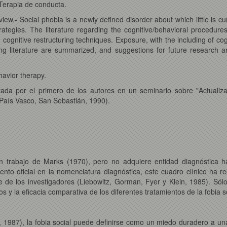
 Terapia de conducta.
eview.- Social phobia is a newly defined disorder about which little is c
rategies. The literature regarding the cognitive/behavioral procedur
nd cognitive restructuring techniques. Exposure, with the including of 
ting literature are summarized, and suggestions for future research a
havior therapy.
tada por el primero de los autores en un seminario sobre "Actualiza
 País Vasco, San Sebastián, 1990).
un trabajo de Marks (1970), pero no adquiere entidad diagnóstica ha
ento oficial en la nomenclatura diagnóstica, este cuadro clínico ha 
te de los investigadores (Liebowitz, Gorman, Fyer y Klein, 1985). S
s y la eficacia comparativa de los diferentes tratamientos de la fobia 
, 1987), la fobia social puede definirse como un miedo duradero a un