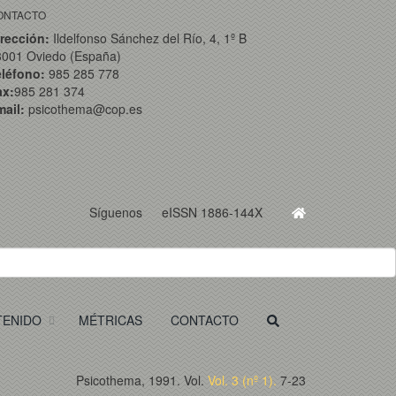
ONTACTO
rección:
Ildelfonso Sánchez del Río, 4, 1º B
3001 Oviedo (España)
eléfono:
985 285 778
ax:
985 281 374
ail:
psicothema@cop.es
Síguenos
eISSN 1886-144X
TENIDO
MÉTRICAS
CONTACTO
Psicothema, 1991. Vol.
Vol. 3 (nº 1).
7-23