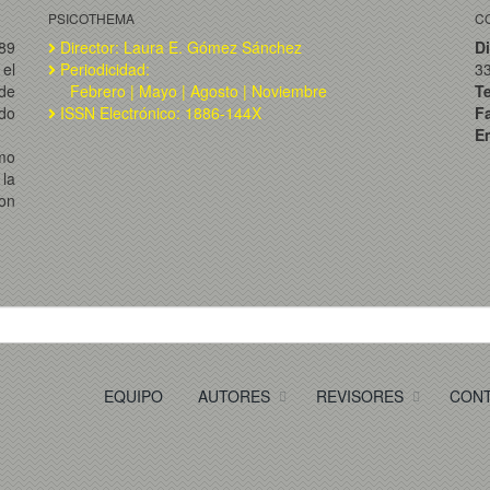
PSICOTHEMA
C
989
Director: Laura E. Gómez Sánchez
Di
el
Periodicidad:
3
de
Febrero | Mayo | Agosto | Noviembre
T
ado
ISSN Electrónico: 1886-144X
F
Em
omo
la
on
EQUIPO
AUTORES
REVISORES
CON