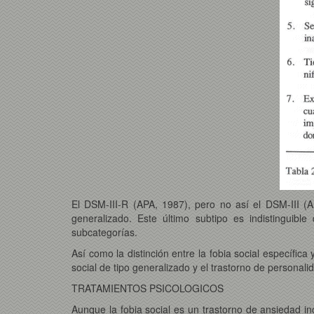
El DSM-III-R (APA, 1987), pero no así el DSM-III (APA
generalizado. Este último subtipo es indistinguible
subcategorías.
Así como la distinción entre la fobia social específica 
social de tipo generalizado y el trastorno de personali
TRATAMIENTOS PSICOLOGICOS
Aunque la fobia social es un trastorno de ansiedad in