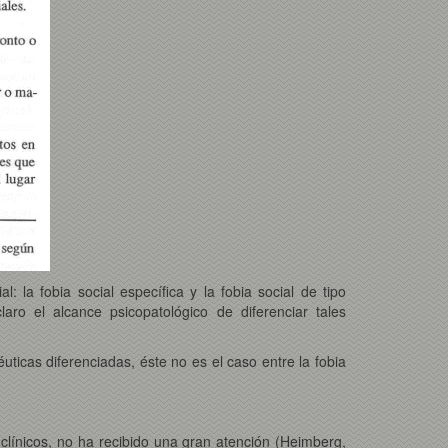
: la fobia social específica y la fobia social de tipo
laro el alcance psicopatológico de diferenciar tales
péuticas diferenciadas, éste no es el caso entre la fobia
 clínicos, no ha recibido una gran atención (Heimberg,