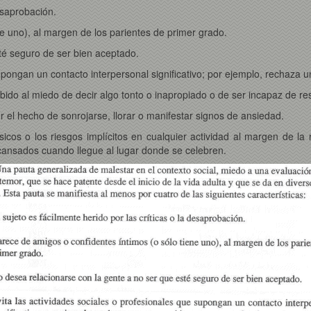
desaprobación.
ne uno), al margen de los parientes de primer grado.
té seguro de ser bien aceptado.
 supongan un contacto interpersonal significativo; por ejemplo, recha
ebido al miedo de decir algo tonto o inapropiado o de ser incapaz de r
 el hecho de sonrojarse, llorar o manifestar signos de ansiedad.
físicos o los riesgos implícitos en cualquier actividad al margen de l
cansados cuando llegue al lugar donde se celebren.