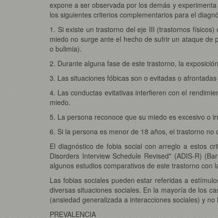
expone a ser observada por los demás y experimenta 
los siguientes criterios complementarios para el diagnó
1. Si existe un trastorno del eje III (trastornos físicos
miedo no surge ante el hecho de sufrir un ataque de 
o bulimia).
2. Durante alguna fase de este trastorno, la exposició
3. Las situaciones fóbicas son o evitadas o afrontadas
4. Las conductas evitativas interfieren con el rendimie
miedo.
5. La persona reconoce que su miedo es excesivo o irr
6. Si la persona es menor de 18 años, el trastorno no d
El diagnóstico de fobia social con arreglo a estos cr
Disorders Interview Schedule Revised" (ADIS-R) (Ba
algunos estudios comparativos de este trastorno con la
Las fobias sociales pueden estar referidas a estímulo
diversas situaciones sociales. En la mayoría de los ca
(ansiedad generalizada a interacciones sociales) y no l
PREVALENCIA