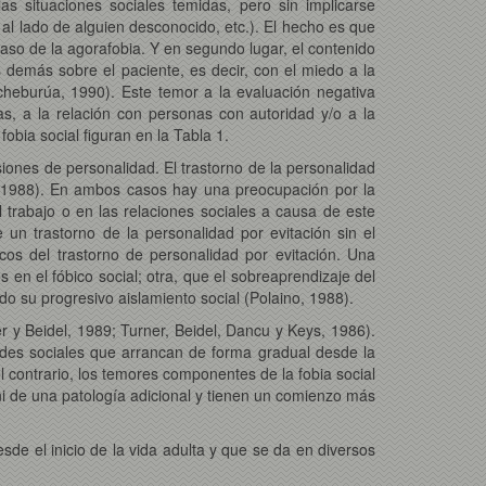
s situaciones sociales temidas, pero sin implicarse
al lado de alguien desconocido, etc.). El hecho es que
caso de la agorafobia. Y en segundo lugar, el contenido
 demás sobre el paciente, es decir, con el miedo a la
cheburúa, 1990). Este temor a la evaluación negativa
mas, a la relación con personas con autoridad y/o a la
fobia social figuran en la Tabla 1.
iones de personalidad. El trastorno de la personalidad
ow 1988). En ambos casos hay una preocupación por la
trabajo o en las relaciones sociales a causa de este
 un trastorno de la personalidad por evitación sin el
icos del trastorno de personalidad por evitación. Una
 en el fóbico social; otra, que el sobreaprendizaje del
do su progresivo aislamiento social (Polaino, 1988).
er y Beidel, 1989; Turner, Beidel, Dancu y Keys, 1986).
dades sociales que arrancan de forma gradual desde la
l contrario, los temores componentes de la fobia social
ni de una patología adicional y tienen un comienzo más
de el inicio de la vida adulta y que se da en diversos