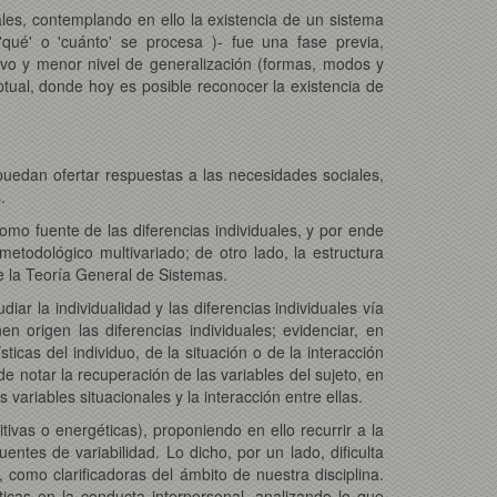
ales, contemplando en ello la existencia de un sistema
'qué' o 'cuánto' se procesa )- fue una fase previa,
ivo y menor nivel de generalización (formas, modos y
ptual, donde hoy es posible reconocer la existencia de
y puedan ofertar respuestas a las necesidades sociales,
.
como fuente de las diferencias individuales, y por ende
etodológico multivariado; de otro lado, la estructura
e la Teoría General de Sistemas.
ar la individualidad y las diferencias individuales vía
n origen las diferencias individuales; evidenciar, en
icas del individuo, de la situación o de la interacción
de notar la recuperación de las variables del sujeto, en
 variables situacionales y la interacción entre ellas.
ivas o energéticas), proponiendo en ello recurrir a la
ntes de variabilidad. Lo dicho, por un lado, dificulta
, como clarificadoras del ámbito de nuestra disciplina.
icas en la conducta interpersonal, analizando lo que