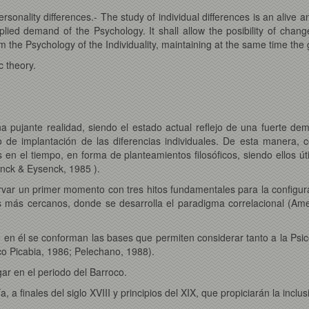
ality differences.- The study of individual differences is an alive and 
lied demand of the Psychology. It shall allow the posibility of chang
om the Psychology of the Individuality, maintaining at the same time the
c theory.
a pujante realidad, siendo el estado actual reflejo de una fuerte dem
 de implantación de las diferencias individuales. De esta manera, c
s en el tiempo, en forma de planteamientos filosóficos, siendo ellos ú
nck & Eysenck, 1985 ).
rvar un primer momento con tres hitos fundamentales para la configurac
 más cercanos, donde se desarrolla el paradigma correlacional (Ame
 en él se conforman las bases que permiten considerar tanto a la Psic
co Picabia, 1986; Pelechano, 1988).
gar en el periodo del Barroco.
ía, a finales del siglo XVIII y principios del XIX, que propiciarán la inc