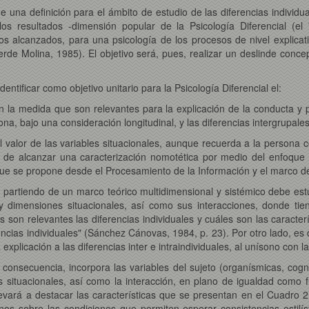
e una definición para el ámbito de estudio de las diferencias individu
os resultados -dimensión popular de la Psicología Diferencial (el 
s alcanzados, para una psicología de los procesos de nivel explicat
rde Molina, 1985). El objetivo será, pues, realizar un deslinde conce
entificar como objetivo unitario para la Psicología Diferencial el:
, en la medida que son relevantes para la explicación de la conducta 
na, bajo una consideración longitudinal, y las diferencias intergrupales
l valor de las variables situacionales, aunque recuerda a la persona 
ón de alcanzar una caracterización nomotética por medio del enfoque m
 que se propone desde el Procesamiento de la Información y el marco d
 partiendo de un marco teórico multidimensional y sistémico debe estudi
 y dimensiones situacionales, así como sus interacciones, donde tiene
son relevantes las diferencias individuales y cuáles son las característ
encias individuales" (Sánchez Cánovas, 1984, p. 23). Por otro lado, es 
xplicación a las diferencias inter e intraindividuales, al unísono con las
onsecuencia, incorpora las variables del sujeto (organísmicas, cognit
 situacionales, así como la interacción, en plano de igualdad como fue
 llevará a destacar las características que se presentan en el Cuadro 2
os sobre las condiciones que permiten esperar consistencias estilíst