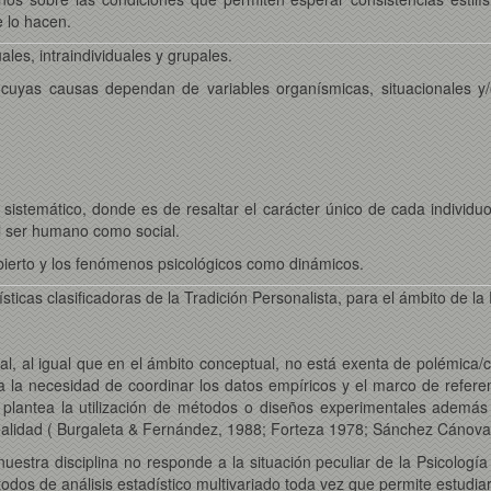
e lo hacen.
uales, intraindividuales y grupales.
s cuyas causas dependan de variables organísmicas, situacionales y/
 sistemático, donde es de resaltar el carácter único de cada individu
l ser humano como social.
bierto y los fenómenos psicológicos como dinámicos.
icas clasificadoras de la Tradición Personalista, para el ámbito de la P
al, al igual que en el ámbito conceptual, no está exenta de polémica/
ica la necesidad de coordinar los datos empíricos y el marco de referen
plantea la utilización de métodos o diseños experimentales además d
ealidad ( Burgaleta & Fernández, 1988; Forteza 1978; Sánchez Cánova
 nuestra disciplina no responde a la situación peculiar de la Psicologí
dos de análisis estadístico multivariado toda vez que permite estudi