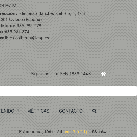
ONTACTO
rección:
Ildelfonso Sánchez del Río, 4, 1º B
3001 Oviedo (España)
eléfono:
985 285 778
ax:
985 281 374
ail:
psicothema@cop.es
Síguenos
eISSN 1886-144X
TENIDO
MÉTRICAS
CONTACTO
Psicothema, 1991. Vol.
Vol. 3 (nº 1).
153-164