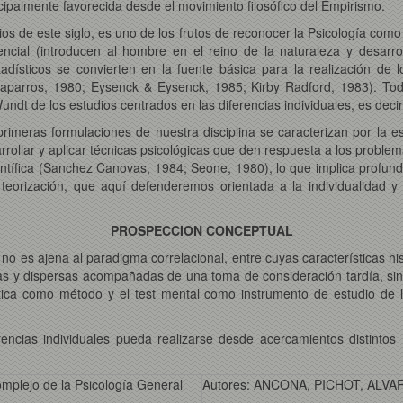
incipalmente favorecida desde el movimiento filosófico del Empirismo.
ipios de este siglo, es uno de los frutos de reconocer la Psicología com
encial (introducen al hombre en el reino de la naturaleza y desarro
dísticos se convierten en la fuente básica para la realización de los
(Caparros, 1980; Eysenck & Eysenck, 1985; Kirby Radford, 1983). Tod
 Wundt de los estudios centrados en las diferencias individuales, es deci
s primeras formulaciones de nuestra disciplina se caracterizan por l
rollar y aplicar técnicas psicológicas que den respuesta a los problema
ntífica (Sanchez Canovas, 1984; Seone, 1980), lo que implica profundiz
eorización, que aquí defenderemos orientada a la individualidad y
PROSPECCION CONCEPTUAL
 no es ajena al paradigma correlacional, entre cuyas características hist
as y dispersas acompañadas de una toma de consideración tardía, sin o
ística como método y el test mental como instrumento de estudio de 
erencias individuales pueda realizarse desde acercamientos distint
omplejo de la Psicología General
Autores: ANCONA, PICHOT, ALVA