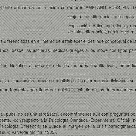
rtiente aplicada y en relación con
Autores: AMELANG, BUSS, PINILL
Objeto: Las diferencias que separa
Explicación: Articulando tipos y r
de tales diferencias, con interes r
diferenciadas en el intento de establecer el deslinde conceptual de la 
umanos -desde las escuelas médicas griegas a los modernos tipos psic
smo filosófico al desarrollo de los métodos cuantitativos-, enten
tiva situacionista-, donde el análisis de las diferencias individuales se
Comportamiento- que tiene por objeto el estudio de los determinantes
ial, pues, no es una tarea fácil, encontrándonos aún con preguntas pol
idente, -con respecto a la Psicología Científica -Experimental Oficial-,
sicología Diferencial se quede al margen de la crisis paradigmática,
1984; Valverde Molina, 1985).