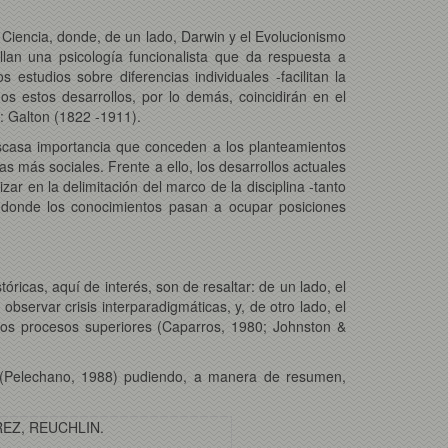
o Ciencia, donde, de un lado, Darwin y el Evolucionismo
llan una psicología funcionalista que da respuesta a
 estudios sobre diferencias individuales -facilitan la
os estos desarrollos, por lo demás, coincidirán en el
r: Galton (1822 -1911).
a escasa importancia que conceden a los planteamientos
s más sociales. Frente a ello, los desarrollos actuales
ar en la delimitación del marco de la disciplina -tanto
 donde los conocimientos pasan a ocupar posiciones
óricas, aquí de interés, son de resaltar: de un lado, el
bservar crisis interparadigmáticas, y, de otro lado, el
los procesos superiores (Caparros, 1980; Johnston &
os (Pelechano, 1988) pudiendo, a manera de resumen,
REZ, REUCHLIN.