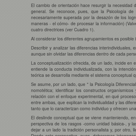
El cambio de orientación hace resurgir la necesidad d
general. Se reconoce, pues, que la Psicología de l
necesariamente superada por la desazón de los logro
maneras - el cómo- de procesar la información) (Valve
cuatro directrices (ver Cuadro 1).
Al considerar los diferentes agrupamientos es posible id
Describir y analizar las diferencias interindividuales
aunque sin olvidar las diferencias dentro de cada perso
La conceptualización ofrecida, de un lado, incide en e
entiende la conducta individualizada, con la intenci
teórica se desarrolla mediante el sistema conceptual
Se asume, por un lado, que " la Psicología Diferencial
nomotética; identificar los constructos organísmicos
relación con el enfoque experimental, en qué procesos 
entre ambas, que explican la individualidad y las difer
tanto que lo caracterizan como individuo y ofrecen una e
El deslinde conceptual que se viene manteniendo, en c
perspectiva de los rasgos -como unidad básica-, y las
dejar a un lado la tradición personalista y, por otro,
Desde esta perspectiva, pues, deberemos interrogarn