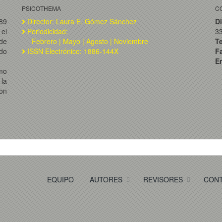
PSICOTHEMA
C
989
Director: Laura E. Gómez Sánchez
Di
el
Periodicidad:
3
de
Febrero | Mayo | Agosto | Noviembre
T
ado
ISSN Electrónico: 1886-144X
F
Em
omo
la
on
EQUIPO
AUTORES
REVISORES
CON