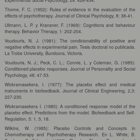
Thome, F. C. (1952): Rules of evidence in the evaluation of the
effects of psychotherapy. Journal of Clinical Psychology, 8: 38-41.
Ullmann, L. P. y Kransner, F. (1969): Cognitions and behaviour
therapy. Behavior Therapy, 1: 202-204.
Voudouris, N. J. (1981): The condicionability of positive and
negative effects in experimental pain. Tesis doctoral no publicada.
La Trobe University, Bundoora, Victoria.
Voudouris, N. J.; Peck, C. L.; Connie, L. y Coleman, G. (1985):
Conditioned placebo responses. Journal of Personality and Social
Psychology, 48: 47-53.
Wickramasekera, I. (1977): The placebo effect and medical
instruments in biofeedback. Journal of Clinical Engineering, 2,3:
227-230.
Wickramasekera I. (1980): A conditioned response model of the
placebo effect. Predictions from the model. Biofeedback and Self-
Regulation, 5: 1, 5, 18.
Wilkins, W. (1985): Placebo Controls and Concepts in
Chemotherapy and Psychotherapy Research. En L. White; B.