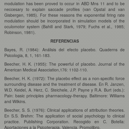
modulation has been proved to occur in ABD Mns 11 and to be
neccesary to explain saccade profiles (van Opstal and van
Gisbergen, 1985). For these reasons the exponential firing rate
modulation should be incorporated in simulation models of the
oculomotor system (Bahill and Stark, 1979; Fuchs et al., 1985;
Robinson, 1981).
REFERENCIAS
Bayes, R. (1984): Análisis del efecto placebo. Quaderns de
Psicologia, 8, 1, 161-183.
Beecher, H. K. (1955): The powerful of placebo. Journal of the
American Medical Association,176: 1102-110.
Beecher, H. K. (1972): The placebo effect as a non-specific force
surrounding disease and the treatment of disease. En R. Janzen,
W.D. Keidel, A. Herz, C. Steichele, J.P. Payne y R.A. Burt (eds.):
Pain: basic principles pharmacology-therapy. Baltimore: Williams
and Wilkins.
Beecher, S. S. (1976): Clinical applications of attribution theories.
En S.S. Brehm: The application of social psychology to clinical
practice. Publishing Corporation. Recogido en C. Botella:
Aportaciones a la Psicoterapia. Valencia. Promolibro.