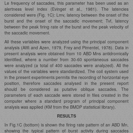
Le frequency of saccades, this parameter has been used as an
alertness level index (Evinger et al., 1981). The latencies
considered were (Fig. 1C): Lmv, latency between the onset of the
burst and the onset of the saccadic movement; Tvf, latency
between the peak firing rate of the burst and the peak velocity of
the saccadic movement.
All these variables were analyzed using the principal component
analysis (Afifi and Azen, 1979, Frey and Pimentel, 1978). Data in
present analysis were obtained from 10 ABD Mns antidromically
identified, where a number from 30-60 spontaneous saccades
were analyzed (a total of 400 saccades were analyzed). All the
values of the variables were standardized. The coil system used
in the present experiments permits the recording of horizontal eye
position, therefore saccades analysed in the present report
should be considered as putative oblique saccades. The
parameters of each saccade were stored in files created in the
computer where a standard program of principal component
analysis was applied (KM from the BMDP statistical library).
RESULTS
In Fig.1C (bottom) is shown the firing rate pattern of an ABD Mn,
showing the typical pattern of burst activity during saccades