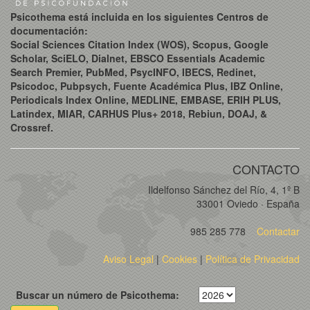
Psicothema está incluida en los siguientes Centros de
documentación:
Social Sciences Citation Index (WOS), Scopus, Google
Scholar, SciELO, Dialnet, EBSCO Essentials Academic
Search Premier, PubMed, PsycINFO, IBECS, Redinet,
Psicodoc, Pubpsych, Fuente Académica Plus, IBZ Online,
Periodicals Index Online, MEDLINE, EMBASE, ERIH PLUS,
Latindex, MIAR, CARHUS Plus+ 2018, Rebiun, DOAJ, &
Crossref.
CONTACTO
Ildelfonso Sánchez del Río, 4, 1º B
33001 Oviedo · España
985 285 778
Contactar
Aviso Legal
|
Cookies
|
Política de Privacidad
Buscar un número de Psicothema: