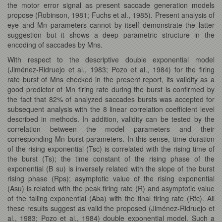
the motor error signal as present saccade generation models
propose (Robinson, 1981; Fuchs et al., 1985). Present analysis of
eye and Mn parameters cannot by itself demonstrate the latter
suggestion but it shows a deep parametric structure in the
encoding of saccades by Mns.
With respect to the descriptive double exponential model
(Jiménez-Ridruejo et al., 1983; Pozo et al., 1984) for the firing
rate burst of Mns checked in the present report, its validity as a
good predictor of Mn firing rate during the burst is confirmed by
the fact that 82% of analyzed saccades bursts was accepted for
subsequent analysis with the 8 linear correlation coefficient level
described in methods. In addition, validity can be tested by the
correlation between the model parameters and their
corresponding Mn burst parameters. In this sense, time duration
of the rising exponential (Tsc) is correlated with the rising time of
the burst (Ts); the time constant of the rising phase of the
exponential (B su) is inversely related with the slope of the burst
rising phase (Rps); asymptotic value of the rising exponential
(Asu) is related with the peak firing rate (R) and asymptotic value
of the falling exponential (Aba) with the final firing rate (Rfc). All
these results suggest as valid the proposed (Jiménez-Ridruejo et
al., 1983; Pozo et al., 1984) double exponential model. Such a