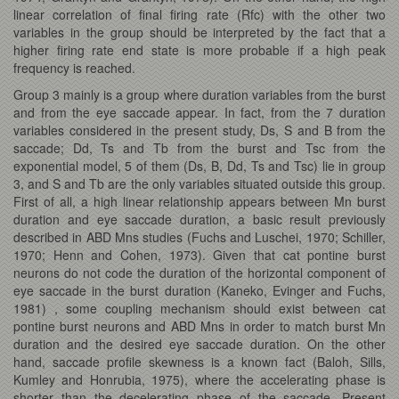
linear correlation of final firing rate (Rfc) with the other two
variables in the group should be interpreted by the fact that a
higher firing rate end state is more probable if a high peak
frequency is reached.
Group 3 mainly is a group where duration variables from the burst
and from the eye saccade appear. In fact, from the 7 duration
variables considered in the present study, Ds, S and B from the
saccade; Dd, Ts and Tb from the burst and Tsc from the
exponential model, 5 of them (Ds, B, Dd, Ts and Tsc) lie in group
3, and S and Tb are the only variables situated outside this group.
First of all, a high linear relationship appears between Mn burst
duration and eye saccade duration, a basic result previously
described in ABD Mns studies (Fuchs and Luschei, 1970; Schiller,
1970; Henn and Cohen, 1973). Given that cat pontine burst
neurons do not code the duration of the horizontal component of
eye saccade in the burst duration (Kaneko, Evinger and Fuchs,
1981) , some coupling mechanism should exist between cat
pontine burst neurons and ABD Mns in order to match burst Mn
duration and the desired eye saccade duration. On the other
hand, saccade profile skewness is a known fact (Baloh, Sills,
Kumley and Honrubia, 1975), where the accelerating phase is
shorter than the decelerating phase of the saccade. Present