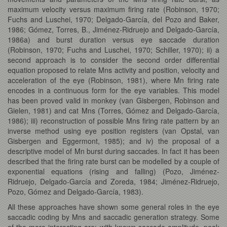
maximum velocity versus maximum firing rate (Robinson, 1970;
Fuchs and Luschei, 1970; Delgado-García, del Pozo and Baker,
1986; Gómez, Torres, B., Jiménez-Ridruejo and Delgado-García,
1986a) and burst duration versus eye saccade duration
(Robinson, 1970; Fuchs and Luschei, 1970; Schiller, 1970); ii) a
second approach is to consider the second order differential
equation proposed to relate Mns activity and position, velocity and
acceleration of the eye (Robinson, 1981), where Mn firing rate
encodes in a continuous form for the eye variables. This model
has been proved valid in monkey (van Gisbergen, Robinson and
Gielen, 1981) and cat Mns (Torres, Gómez and Delgado-García,
1986); iii) reconstruction of possible Mns firing rate pattern by an
inverse method using eye position registers (van Opstal, van
Gisbergen and Eggermont, 1985); and iv) the proposal of a
descriptive model of Mn burst during saccades. In fact it has been
described that the firing rate burst can be modelled by a couple of
exponential equations (rising and falling) (Pozo, Jiménez-
Ridruejo, Delgado-García and Zoreda, 1984; Jiménez-Ridruejo,
Pozo, Gómez and Delgado-García, 1983).
All these approaches have shown some general roles in the eye
saccadic coding by Mns and saccadic generation strategy. Some
of the more interesting are: with known saccade amplitude, peak