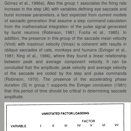
Gómez et al., 1986a). Also this group 1 associates the firing rate
increase in the step (Af) with variables defining eye saccade and
burst increase parameters, a fact expected from current models
of saccadic generation that assume a step command calculation
from the mathematical integration of the pulse signal generated
by burst neurons (Robinson, 1981; Fuchs et al., 1985). In
addition, the presence in this group of the saccade mean velocity
(Vmd) with maximun velocity (Vmax) is coherent with results in
oblique saccades of cats, monkeys and humans (Evinger et al.,
1981; King et al., 1986), where they found a linear relationship
between peak and average component velocity. It can be
concluded that the amplitude, peak velocity and average velocity
of the saccade are coded by the step and pulse commands
(Robinson, 1970). The presence of the accelerating phase
duration (S) in group 1 supports the Evinger conclusion (1981)
that this period of time should be critical in determining saccade
amplitude.