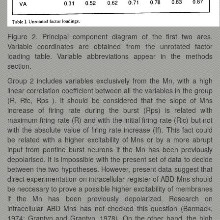
Figure 2. Principal component diagram of the first two ares.
Variable coordinates are obtained from the unrotated factor
loading table. Variable abbreviations appear in the methods
section.
Group 2 includes variables exclusively from the Mn, with a high
linear correlation coefficient between all the variables in the group
(R, Rfc, Rps ). It should be considered that the slope of Mns
increase of firing rate during the burst (Rps) is related with
maximum firing rate (R) and with the initial firing rate (Ric) but not
with the absolute value of firing rate increase (If). This fact could
be related with a higher excitability of Mns or by a more abrupt
input from pontine burst neurons if the Mn has been previously
depolarised. It is impossible with the present set of data to decide
between the two hypotheses. However, present data suggest that
direct experimentation on intracellular register of ABD Mns should
be neccesary to prove a possible higher excitability of membranes
if the Mn has been previously depolarized. Research on
intracellular ABD Mns has not checked this question (Barmack,
1974; Grantyn and Grantyn, 1978). On the other hand, the high