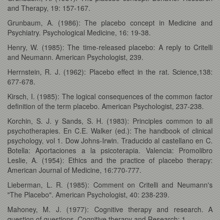
and Therapy, 19: 157-167.
Grunbaum, A. (1986): The placebo concept in Medicine and
Psychiatry. Psychological Medicine, 16: 19-38.
Henry, W. (1985): The time-released placebo: A reply to Critelli
and Neumann. American Psychologist, 239.
Herrnstein, R. J. (1962): Placebo effect in the rat. Science,138:
677-678.
Kirsch, I. (1985): The logical consequences of the common factor
definition of the term placebo. American Psychologist, 237-238.
Korchin, S. J. y Sands, S. H. (1983): Principles common to all
psychotherapies. En C.E. Walker (ed.): The handbook of clinical
psychology, vol 1. Dow Johns-Irwin. Traducido al castellano en C.
Botella: Aportaciones a la psicoterapia. Valencia: Promolibro
Leslie, A. (1954): Ethics and the practice of placebo therapy:
American Journal of Medicine, 16:770-777.
Lieberman, L. R. (1985): Comment on Critelli and Neumann's
"The Placebo". American Psychologist, 40: 238-239.
Mahoney, M. J. (1977): Cognitive therapy and research. A
question of questions. Cognitive therapy and Research; 1.