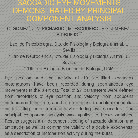
SACCADIC EYE MOVEMENTS
DEMONSTRATED BY PRINCIPAL
COMPONENT ANALYSIS
*
*
*
*
C. GOMEZ
, J. V. PICHARDO
, M. ESCUDERO
y G. JIMENEZ-
*
*
*
RIDRUEJO
*Lab. de Psicobiología. Dto. de Fisiología y Biología animal, U.
Sevilla
**Lab de Neurociencia, Dto. de Fisiología y Biología Animal, U.
Sevilla.
***Dto. de Biología, Facultad de Biología, UAM.
Eye position and the activity of 10 identified abducens
motoneurons have been recorded during spontaneous eye
movements in the alert cat. Total of 27 parameters were defined
from recordings of eye position and velocity, from abducens
motoneuron firing rate, and from a proposed double exponential
model fitting motoneuron behavior during eye saccades. The
principal component analysis was applied to these variables.
Results suggest an independent coding of saccade duration and
amplitude as well as confirm the validity of a double exponential
as a description of motoneuron activity during the burst.