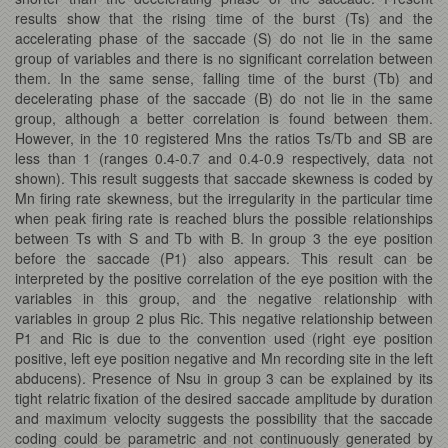
results show that the rising time of the burst (Ts) and the
accelerating phase of the saccade (S) do not lie in the same
group of variables and there is no significant correlation between
them. In the same sense, falling time of the burst (Tb) and
decelerating phase of the saccade (B) do not lie in the same
group, although a better correlation is found between them.
However, in the 10 registered Mns the ratios Ts/Tb and SB are
less than 1 (ranges 0.4-0.7 and 0.4-0.9 respectively, data not
shown). This result suggests that saccade skewness is coded by
Mn firing rate skewness, but the irregularity in the particular time
when peak firing rate is reached blurs the possible relationships
between Ts with S and Tb with B. In group 3 the eye position
before the saccade (P1) also appears. This result can be
interpreted by the positive correlation of the eye position with the
variables in this group, and the negative relationship with
variables in group 2 plus Ric. This negative relationship between
P1 and Ric is due to the convention used (right eye position
positive, left eye position negative and Mn recording site in the left
abducens). Presence of Nsu in group 3 can be explained by its
tight relatric fixation of the desired saccade amplitude by duration
and maximum velocity suggests the possibility that the saccade
coding could be parametric and not continuously generated by