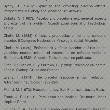
Byerly, H. (1976): Explaining and exploiting placebo effects.
Perspectives in Biology and Medicine, 19: 423-436.
Dobrilla, G. (1987): Placebo and placebo effect, general aspects
and extent of the problem. Scandinavian Journal of Psychology,
11-16.
Choliz, M. (1988): Criticas y propuestas en torno al concepto
placebo. II Congreso Nacional de Psicología Social. Alicante.
Choliz, M. (1989): Biofeedback y efecto placebo: análisis de las
variables inespecíficas en el tratamiento de cefaleas mediante
Biofeedback-EMG. Valencia. Tesis doctoral no publicada.
Elton, D.; Stanley, G. y Burrows, G. (1983): Psychological control
of pain. Sydney. Grune and Stratton.
Evans, F. (1974): The placebo response in pain reduction.
Advances in neurology, 4: 289-296.
Fish, J. M. (1973): Placebo therapy. San Francisco: Jossey Bass.
Frank, J. D. (1961): Persuasion and healing. Baltimore: Johns
Hopkins Press.
Grunbaum, A. (1981): The placebo concept. Behavior Research