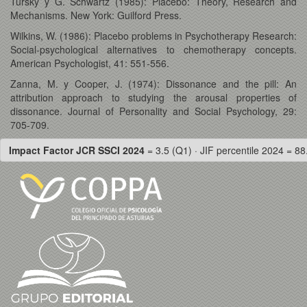
Tursky y G. Schwartz (1985): Placebo: Theory, Research and
Mechanisms. New York: Guilford Press.
Wilkins, W. (1986): Placebo problems in Psychotherapy Research:
Social-psychological alternatives to chemotherapy concepts.
American Psychologist, 41: 551-556.
Zanna, M. y Cooper, J. (1974): Dissonance and the pill: An
attribution approach to studying the arousal properties of
dissonance. Journal of Personality and Social Psychology, 29:
705-709.
Impact Factor JCR SSCI 2024
= 3.5 (Q1) · JIF percentile 2024 = 88