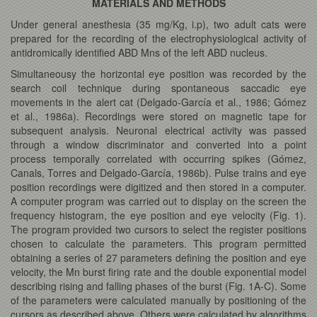
MATERIALS AND METHODS
Under general anesthesia (35 mg/Kg, i.p), two adult cats were
prepared for the recording of the electrophysiological activity of
antidromically identified ABD Mns of the left ABD nucleus.
Simultaneousy the horizontal eye position was recorded by the
search coil technique during spontaneous saccadic eye
movements in the alert cat (Delgado-García et al., 1986; Gómez
et al., 1986a). Recordings were stored on magnetic tape for
subsequent analysis. Neuronal electrical activity was passed
through a window discriminator and converted into a point
process temporally correlated with occurring spikes (Gómez,
Canals, Torres and Delgado-García, 1986b). Pulse trains and eye
position recordings were digitized and then stored in a computer.
A computer program was carried out to display on the screen the
frequency histogram, the eye position and eye velocity (Fig. 1).
The program provided two cursors to select the register positions
chosen to calculate the parameters. This program permitted
obtaining a series of 27 parameters defining the position and eye
velocity, the Mn burst firing rate and the double exponential model
describing rising and falling phases of the burst (Fig. 1A-C). Some
of the parameters were calculated manually by positioning of the
cursors as described above. Others were calculated by algorithms