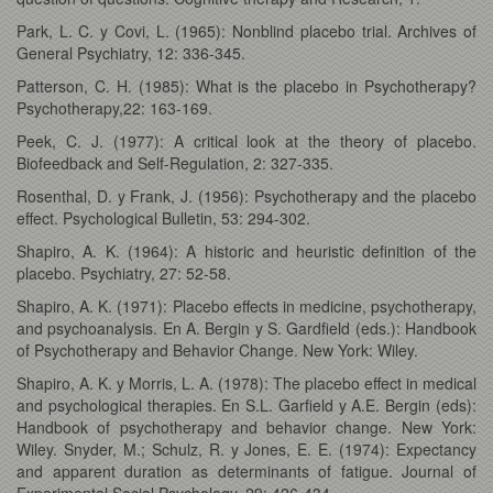
Park, L. C. y Covi, L. (1965): Nonblind placebo trial. Archives of
General Psychiatry, 12: 336-345.
Patterson, C. H. (1985): What is the placebo in Psychotherapy?
Psychotherapy,22: 163-169.
Peek, C. J. (1977): A critical look at the theory of placebo.
Biofeedback and Self-Regulation, 2: 327-335.
Rosenthal, D. y Frank, J. (1956): Psychotherapy and the placebo
effect. Psychological Bulletin, 53: 294-302.
Shapiro, A. K. (1964): A historic and heuristic definition of the
placebo. Psychiatry, 27: 52-58.
Shapiro, A. K. (1971): Placebo effects in medicine, psychotherapy,
and psychoanalysis. En A. Bergin y S. Gardfield (eds.): Handbook
of Psychotherapy and Behavior Change. New York: Wiley.
Shapiro, A. K. y Morris, L. A. (1978): The placebo effect in medical
and psychological therapies. En S.L. Garfield y A.E. Bergin (eds):
Handbook of psychotherapy and behavior change. New York:
Wiley. Snyder, M.; Schulz, R. y Jones, E. E. (1974): Expectancy
and apparent duration as determinants of fatigue. Journal of
Experimental Social Psychology, 29: 426-434.