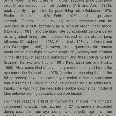
velocity and duration can be modelled (Afifi and Azen, 1979);
peak velocity is predicted by peak firing rate (Robinson, 1970;
Fuchs and Luschei, 1970; Schiller, 1970) and the previous
intervals (Gómez et al., 1986a); ocular mechanics can he
predicted in a first approach as a second order linear model
(Robinson, 1981), and the firing rate burst should be considered
as a gradual firing rate increase instead of an abrupt jump
(Jiménez-Ridruejo et al., 1983; Pozo et al., 1984; van Opstal and
van Gisbergen, 1985). However, some questions still remain
about the relationships between amplitude, velocity and duration
in the strategy of saccadic generation and their coding by Mns
(Evinger, Kaneko and Fuchs, 1981; King, Lisberger and Fuchs,
1986). Also, some kind of asymmetry can be observed inside the
eye saccade (Baloh et al., 1975) (shorter in the rising than in the
falling phase); how this asymmetry is coded in Mns is a question
that still remains. Other minor questions can be also addressed.
Finally, the validity of the descriptive double exponential model of
Mns behavior during saccadic should be tested.
For these reasons a kind of multivariate analysis, the principal
component analysis was applied to 27 parameters extracted
during saccades from eye position and velocity registers, from