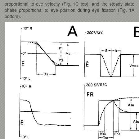
proportional to eye velocity (Fig. 1C top), and the steady state
phase proportional to eye position during eye fixation (Fig. 1A
bottom).