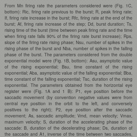
From Mn firing rate the parameters considered were (Fig. 1C,
bottom): Ric, firing rate previous to the burst; R, peak firing rate;
If, firing rate increase in the burst; Rfc, firing rate at the end of the
burst; Af, firing rate increase of the step; Dd, burst duration; Ts,
rising time of the burst (time between peak firing rate and the time
when firing rate falls 90% of the firing rate burst increase); Rps,
slope of the firing rate rising phase; Nsu, number of spikes in the
rising phase of the burst and Nba, number of spikes in the falling
phase of the burst. The parameters considered from the double
exponential model were (Fig. 1B, bottom): Asu, asymptotic value
of the rising exponential; Bsu, time constant of the rising
exponential; Aba, asymptotic value of the falling exponential; Bba,
time constant of the falling exponential; Tsc, duration of the rising
exponential. The parameters obtained from the horizontal eye
register were (Fig. 1A and 1 B): P1, eye position before the
saccadic movement (by convention negative values were from
central eye position in the orbit to the left, and conversely
positives to the right); P2, eye position after the saccadic
movement; As, saccadic amplitude; Vmd, mean velocity; Vmax,
maximum velocity; S, duration of the accelerating phase of the
saccade: B, duration of the decelerating phase; Ds, duration of
the saccade and A1, inverse of the time between two saccades,