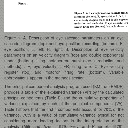
Figure 1. A. Description of eye saccade parameters on an eye
saccade diagram (top) and eye position recording (bottom). E,
eye position; L, left; R, right. B. Description of eye velocity
parameters on an velocity diagram (top) and double exponential
model (bottom) fitting motoneuron burst (see introduction and
methods) . E, eye velocity; . FR, firing rate. C. Eye velocity
register (top) and motoron firing rate (bottom). Variable
abbreviations appear in the methods section.
The principal component analysis program used (KM from BMDP)
provides a table of the explained variance (VP) by the calculated
principal components (Table I), and the cumulative proportion of
variance explained by each of the principal components (VA).
Table I shows that the first 4 components account for 70% of the
variance. 70% is a value of cumulative variance typical for not
considering more loading factors in the interpretation of the
analysis (Afifi and Azen, 1979; Frey and Pimentel, 1978).