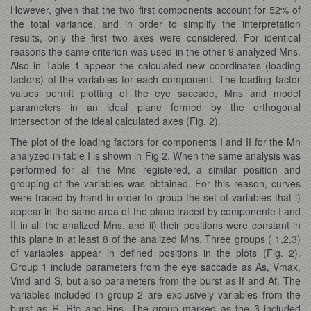
However, given that the two first components account for 52% of
the total variance, and in order to simplify the interpretation
results, only the first two axes were considered. For identical
reasons the same criterion was used in the other 9 analyzed Mns.
Also in Table 1 appear the calculated new coordinates (loading
factors) of the variables for each component. The loading factor
values permit plotting of the eye saccade, Mns and model
parameters in an ideal plane formed by the orthogonal
intersection of the ideal calculated axes (Fig. 2).
The plot of the loading factors for components I and II for the Mn
analyzed in table I is shown in Fig 2. When the same analysis was
performed for all the Mns registered, a similar position and
grouping of the variables was obtained. For this reason, curves
were traced by hand in order to group the set of variables that i)
appear in the same area of the plane traced by componente I and
II in all the analized Mns, and ii) their positions were constant in
this plane in at least 8 of the analized Mns. Three groups ( 1,2,3)
of variables appear in defined positions in the plots (Fig. 2).
Group 1 include parameters from the eye saccade as As, Vmax,
Vmd and S, but also parameters from the burst as If and Af. The
variables included in group 2 are exclusively variables from the
burst as R, Rfc and Rps. The group marked as the 3 included