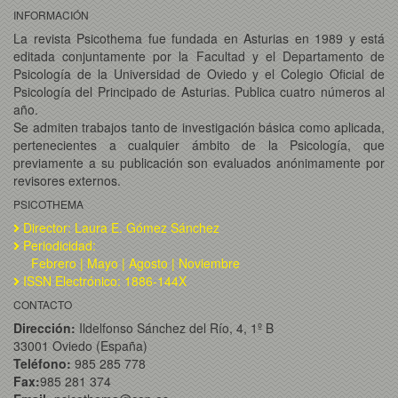
INFORMACIÓN
La revista Psicothema fue fundada en Asturias en 1989 y está
editada conjuntamente por la Facultad y el Departamento de
Psicología de la Universidad de Oviedo y el Colegio Oficial de
Psicología del Principado de Asturias. Publica cuatro números al
año.
Se admiten trabajos tanto de investigación básica como aplicada,
pertenecientes a cualquier ámbito de la Psicología, que
previamente a su publicación son evaluados anónimamente por
revisores externos.
PSICOTHEMA
Director: Laura E. Gómez Sánchez
Periodicidad:
Febrero | Mayo | Agosto | Noviembre
ISSN Electrónico: 1886-144X
CONTACTO
Dirección:
Ildelfonso Sánchez del Río, 4, 1º B
33001 Oviedo (España)
Teléfono:
985 285 778
Fax:
985 281 374