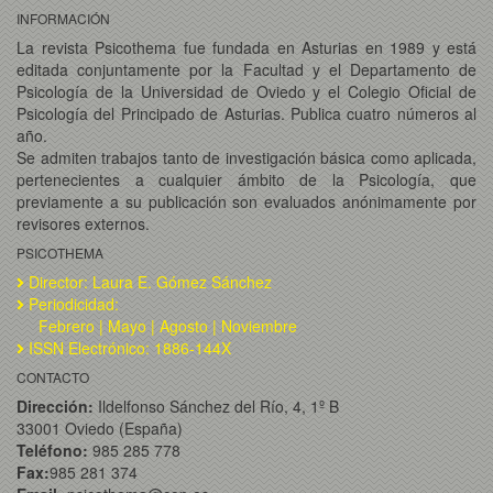
INFORMACIÓN
La revista Psicothema fue fundada en Asturias en 1989 y está
editada conjuntamente por la Facultad y el Departamento de
Psicología de la Universidad de Oviedo y el Colegio Oficial de
Psicología del Principado de Asturias. Publica cuatro números al
año.
Se admiten trabajos tanto de investigación básica como aplicada,
pertenecientes a cualquier ámbito de la Psicología, que
previamente a su publicación son evaluados anónimamente por
revisores externos.
PSICOTHEMA
Director: Laura E. Gómez Sánchez
Periodicidad:
Febrero | Mayo | Agosto | Noviembre
ISSN Electrónico: 1886-144X
CONTACTO
Dirección:
Ildelfonso Sánchez del Río, 4, 1º B
33001 Oviedo (España)
Teléfono:
985 285 778
Fax:
985 281 374