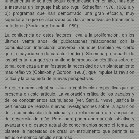
fundamentalmente a conseguir comunicación en el niño, más que
a instaurar un lenguaje hablado (vgr., Schaeffer, 1978, 1982 a y
b); programas que han demostrado una gran eficacia, muy
superior a la que se alcanzaba con las alternativas de tratamiento
anteriores (Gortazar y Tamarit, 1989).
La confluencia de estos factores lleva a la proliferación, en los
últimos veinte años, de publicaciones relacionadas con la
comunicación intencional preverbal (aunque también es cierto
que la mayoría son de carácter teórico). Sin embargo, a partir de
los ochenta, aunque se mantiene la producción científica sobre el
tema, comienza a manifestarse la necesidad de un planteamiento
más reflexivo (Golinkoff y Gordon, 1983), que impulse la revisión
crítica y la búsqueda de nuevas perspectivas.
En este marco actual se sitúa la contribución específica que se
presenta en este artículo. La valoración crítica de los trabajos y
de los conocimientos acumulados (ver, Sarriá, 1989) justifica la
pertinencia de realizar nuevas investigaciones sobre la aparición
de la comunicación intencional y su relación con otros aspectos
del desarrollo del niño. Pero, para poder abordar este objetivo y
avanzar en el estado actual de conocimientos sobre el tema, se
plantea la necesidad de crear un instrumento que permita su
estudio empírico amplio y riguroso.