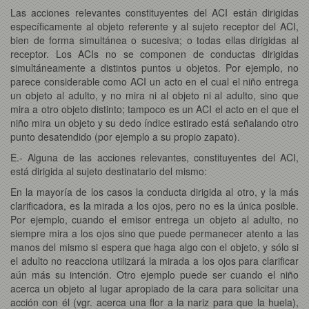
Las acciones relevantes constituyentes del ACI están dirigidas
específicamente al objeto referente y al sujeto receptor del ACI,
bien de forma simultánea o sucesiva; o todas ellas dirigidas al
receptor. Los ACIs no se componen de conductas dirigidas
simultáneamente a distintos puntos u objetos. Por ejemplo, no
parece considerable como ACI un acto en el cual el niño entrega
un objeto al adulto, y no mira ni al objeto ni al adulto, sino que
mira a otro objeto distinto; tampoco es un ACI el acto en el que el
niño mira un objeto y su dedo índice estirado está señalando otro
punto desatendido (por ejemplo a su propio zapato).
E.- Alguna de las acciones relevantes, constituyentes del ACI,
está dirigida al sujeto destinatario del mismo:
En la mayoría de los casos la conducta dirigida al otro, y la más
clarificadora, es la mirada a los ojos, pero no es la única posible.
Por ejemplo, cuando el emisor entrega un objeto al adulto, no
siempre mira a los ojos sino que puede permanecer atento a las
manos del mismo si espera que haga algo con el objeto, y sólo si
el adulto no reacciona utilizará la mirada a los ojos para clarificar
aún más su intención. Otro ejemplo puede ser cuando el niño
acerca un objeto al lugar apropiado de la cara para solicitar una
acción con él (vgr. acerca una flor a la nariz para que la huela),