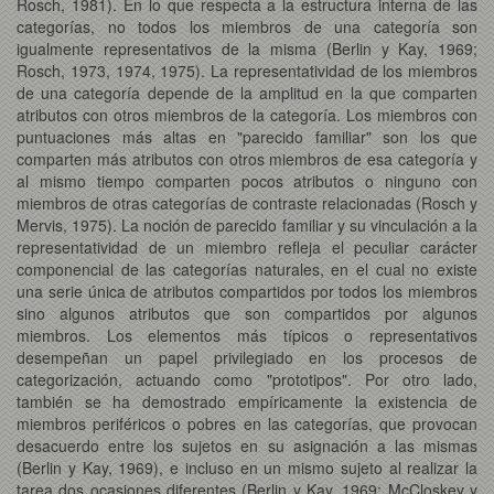
Rosch, 1981). En lo que respecta a la estructura interna de las
categorías, no todos los miembros de una categoría son
igualmente representativos de la misma (Berlin y Kay, 1969;
Rosch, 1973, 1974, 1975). La representatividad de los miembros
de una categoría depende de la amplitud en la que comparten
atributos con otros miembros de la categoría. Los miembros con
puntuaciones más altas en "parecido familiar" son los que
comparten más atributos con otros miembros de esa categoría y
al mismo tiempo comparten pocos atributos o ninguno con
miembros de otras categorías de contraste relacionadas (Rosch y
Mervis, 1975). La noción de parecido familiar y su vinculación a la
representatividad de un miembro refleja el peculiar carácter
componencial de las categorías naturales, en el cual no existe
una serie única de atributos compartidos por todos los miembros
sino algunos atributos que son compartidos por algunos
miembros. Los elementos más típicos o representativos
desempeñan un papel privilegiado en los procesos de
categorización, actuando como "prototipos". Por otro lado,
también se ha demostrado empíricamente la existencia de
miembros periféricos o pobres en las categorías, que provocan
desacuerdo entre los sujetos en su asignación a las mismas
(Berlin y Kay, 1969), e incluso en un mismo sujeto al realizar la
tarea dos ocasiones diferentes (Berlin y Kay, 1969; McCloskey y