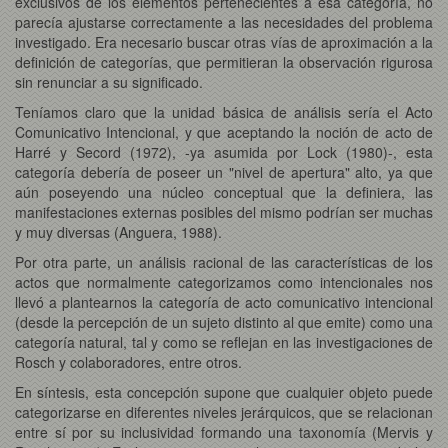
exclusivos de los elementos pertenecientes a esa categoría, no
parecía ajustarse correctamente a las necesidades del problema
investigado. Era necesario buscar otras vías de aproximación a la
definición de categorías, que permitieran la observación rigurosa
sin renunciar a su significado.
Teníamos claro que la unidad básica de análisis sería el Acto
Comunicativo Intencional, y que aceptando la noción de acto de
Harré y Secord (1972), -ya asumida por Lock (1980)-, esta
categoría debería de poseer un "nivel de apertura" alto, ya que
aún poseyendo una núcleo conceptual que la definiera, las
manifestaciones externas posibles del mismo podrían ser muchas
y muy diversas (Anguera, 1988).
Por otra parte, un análisis racional de las características de los
actos que normalmente categorizamos como intencionales nos
llevó a plantearnos la categoría de acto comunicativo intencional
(desde la percepción de un sujeto distinto al que emite) como una
categoría natural, tal y como se reflejan en las investigaciones de
Rosch y colaboradores, entre otros.
En síntesis, esta concepción supone que cualquier objeto puede
categorizarse en diferentes niveles jerárquicos, que se relacionan
entre sí por su inclusividad formando una taxonomía (Mervis y