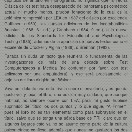
Clásica de los test haya desaparecido del panorama psicométrico
actual ni mucho menos, prueba fehaciente de lo cual es la
polémica reimpresión por LEA en 1987 del clásico por excelencia
Gulliksen (1950), las nuevas ediciones de los incombustibles
Anastasi (1988, 61 ed.) y Cronbach (1984, 0 ed.), o la nueva
edición de los Standards for Educational and Psychological
Testing (1985); además de la aparición de nuevos textos como el
excelente de Crocker y Algina (1986), o Brennan (1983).
Faltaba sin duda un texto que reuniera lo fundamental de las
investigaciones de más de una década sobre Test
Computerizados a Medida (no confundir, por favor, con test
aplicados por una omputadora), y ese será precisamente el
objetivo del libro dirigido por Wainer.
Vaya por delante una nota frívola sobre el envoltorio, y es que da
gusto ver y tocar el libro, una edición muy cuidada, que aunque
habitual, no siempre ocurre con LEA; para mi gusto hubiese
suprimido del título los dos puntos y lo que sigue, "A Primer",
pues el libro no es tan elemental como para subrayarlo en el
título, salvo que se tenga una sólida base de TRI, claro que en
algunos lugares esto ya no se asume como parte de la cultura
psicométrica; confieso además que nunca me gustaron los dos