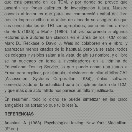
que está pasando en los TCM, y por donde se prevee que
pasarán las líneas calientes de investigación futura. Nuestro
consejo al lector es que para una comprensión cabal del libro
resulta imprescindible que antes de atacarlo se asegure de que
sus conocimientos de TRI son apropiados, como mínimo a nivel
de Berk (1985) o Muñiz (1990). Tal vez sorprenda a algunos
lectores que autores tan clásicos en el área de los TCM como
Mark D., Reckase o David J. Weis no colaboren en el libro, y
aparezcan menos citados de lo habitual, pero ya se sabe, todos
los colegios invisibles saltan a la vista, de ahí su nombre, y el libro
se ha nucleado en torno a investigadores en la nómina de
Educational Testing Service, lo que puede echar una mano a
Freud para explicar, por ejemplo, el olvidarse de citar el MicroCAT
(Assessment Systems Corporation, 1984), único software
comercializado en la actualidad para la implementación de TCM,
y que más que acto fallido nos parece un fallo injustificado.
En resumen, todo lo dicho se puede sintetizar en las cinco
amigables palabras: yo que tú lo leería.
REFERENCIAS
Anastasi, A. (1988). Psychological testing. New York: Macmillan.
(6ª ed.).