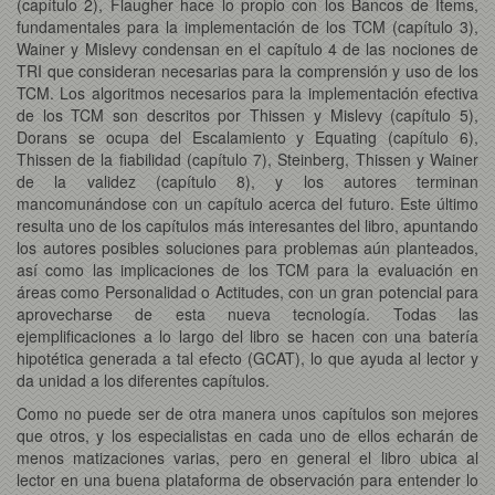
(capítulo 2), Flaugher hace lo propio con los Bancos de Items,
fundamentales para la implementación de los TCM (capítulo 3),
Wainer y Mislevy condensan en el capítulo 4 de las nociones de
TRI que consideran necesarias para la comprensión y uso de los
TCM. Los algoritmos necesarios para la implementación efectiva
de los TCM son descritos por Thissen y Mislevy (capítulo 5),
Dorans se ocupa del Escalamiento y Equating (capítulo 6),
Thissen de la fiabilidad (capítulo 7), Steinberg, Thissen y Wainer
de la validez (capítulo 8), y los autores terminan
mancomunándose con un capítulo acerca del futuro. Este último
resulta uno de los capítulos más interesantes del libro, apuntando
los autores posibles soluciones para problemas aún planteados,
así como las implicaciones de los TCM para la evaluación en
áreas como Personalidad o Actitudes, con un gran potencial para
aprovecharse de esta nueva tecnología. Todas las
ejemplificaciones a lo largo del libro se hacen con una batería
hipotética generada a tal efecto (GCAT), lo que ayuda al lector y
da unidad a los diferentes capítulos.
Como no puede ser de otra manera unos capítulos son mejores
que otros, y los especialistas en cada uno de ellos echarán de
menos matizaciones varias, pero en general el libro ubica al
lector en una buena plataforma de observación para entender lo