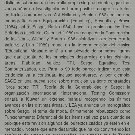
distintas subáreas un desarrollo propio sin precedentes, que tras
varios años de investigaciones harán posible recoger los frutos
en textos comprensivos. Así Holland y Rubin (1982) editan una
monografía sobre Equiparación (Equating), Reynolls y Brown
(1984) sobre Sesgo, Berk (1984) hace lo propio con los Test
Referidos al criterio, Osterlind (1989) se ocupa de la Construcción
de los items, Wainer y Braun (1988) sintetizan lo referente a la
Validez, y Linn (1989) reune en la tercera edición del clásico
"Educational Measurement" a una pléyade de primeras figuras
que dan cuenta de los principales desarrollos en las distintas
áreas: Fiabilidad, Validez, TRI, Sesgo, Equating, Test
Computerizados, etc. Para lo 90 todo parece indicar que esta
tendencia va a continuar, incluso acentuarse, y, por ejemplo,
SAGE en una nueva serie sobre medición ya tiene contratados
libros sobre TRI, Teoría de la Generabilidad y Sesgo; la
organización internacional "Internacional Testing Comission"
editará a Kluwer un extenso manual recogiendo los últimos
avances en las distintas áreas, y LEA ya anuncia un monográfico
sobre Sesgo, el tema de moda, últimamente rebautizado como
Funcionamiento Diferencial de los Items (tal vez para cuando se
publique esta revisión algunos de los textos citados ya estén en el
mercado). Nótese que este desarrollo que ha ido convirtiendo los
capítulos de antaño en monografías, no significa que la Teoría