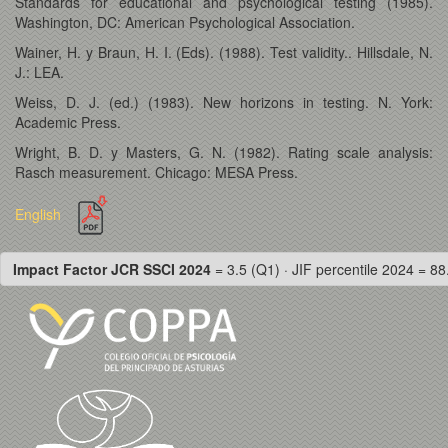
Standards for educational and psychological testing (1985).
Washington, DC: American Psychological Association.
Wainer, H. y Braun, H. I. (Eds). (1988). Test validity.. Hillsdale, N.
J.: LEA.
Weiss, D. J. (ed.) (1983). New horizons in testing. N. York:
Academic Press.
Wright, B. D. y Masters, G. N. (1982). Rating scale analysis:
Rasch measurement. Chicago: MESA Press.
English
Impact Factor JCR SSCI 2024
= 3.5 (Q1) · JIF percentile 2024 = 88