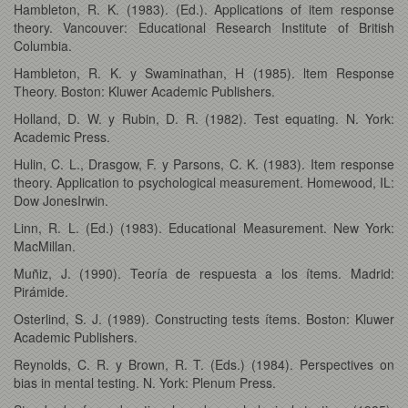
Hambleton, R. K. (1983). (Ed.). Applications of item response
theory. Vancouver: Educational Research Institute of British
Columbia.
Hambleton, R. K. y Swaminathan, H (1985). ltem Response
Theory. Boston: Kluwer Academic Publishers.
Holland, D. W. y Rubin, D. R. (1982). Test equating. N. York:
Academic Press.
Hulin, C. L., Drasgow, F. y Parsons, C. K. (1983). Item response
theory. Application to psychological measurement. Homewood, IL:
Dow JonesIrwin.
Linn, R. L. (Ed.) (1983). Educational Measurement. New York:
MacMillan.
Muñiz, J. (1990). Teoría de respuesta a los ítems. Madrid:
Pirámide.
Osterlind, S. J. (1989). Constructing tests ítems. Boston: Kluwer
Academic Publishers.
Reynolds, C. R. y Brown, R. T. (Eds.) (1984). Perspectives on
bias in mental testing. N. York: Plenum Press.