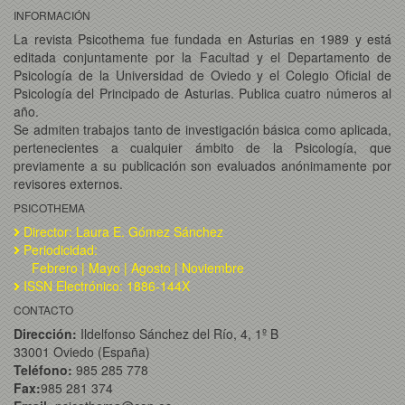
INFORMACIÓN
La revista Psicothema fue fundada en Asturias en 1989 y está
editada conjuntamente por la Facultad y el Departamento de
Psicología de la Universidad de Oviedo y el Colegio Oficial de
Psicología del Principado de Asturias. Publica cuatro números al
año.
Se admiten trabajos tanto de investigación básica como aplicada,
pertenecientes a cualquier ámbito de la Psicología, que
previamente a su publicación son evaluados anónimamente por
revisores externos.
PSICOTHEMA
Director: Laura E. Gómez Sánchez
Periodicidad:
Febrero | Mayo | Agosto | Noviembre
ISSN Electrónico: 1886-144X
CONTACTO
Dirección:
Ildelfonso Sánchez del Río, 4, 1º B
33001 Oviedo (España)
Teléfono:
985 285 778
Fax:
985 281 374