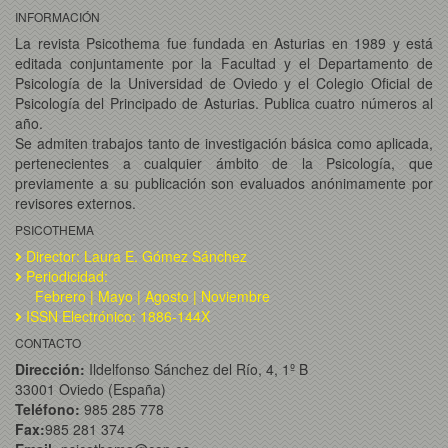
INFORMACIÓN
La revista Psicothema fue fundada en Asturias en 1989 y está
editada conjuntamente por la Facultad y el Departamento de
Psicología de la Universidad de Oviedo y el Colegio Oficial de
Psicología del Principado de Asturias. Publica cuatro números al
año.
Se admiten trabajos tanto de investigación básica como aplicada,
pertenecientes a cualquier ámbito de la Psicología, que
previamente a su publicación son evaluados anónimamente por
revisores externos.
PSICOTHEMA
Director: Laura E. Gómez Sánchez
Periodicidad:
Febrero | Mayo | Agosto | Noviembre
ISSN Electrónico: 1886-144X
CONTACTO
Dirección:
Ildelfonso Sánchez del Río, 4, 1º B
33001 Oviedo (España)
Teléfono:
985 285 778
Fax:
985 281 374