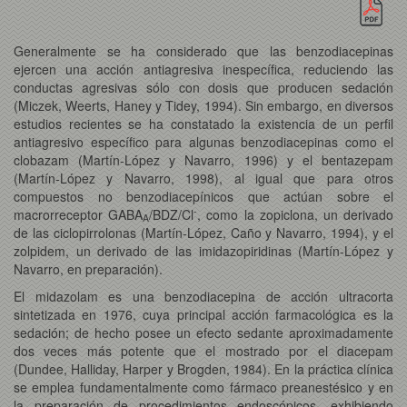
Generalmente se ha considerado que las benzodiacepinas
ejercen una acción antiagresiva inespecífica, reduciendo las
conductas agresivas sólo con dosis que producen sedación
(Miczek, Weerts, Haney y Tidey, 1994). Sin embargo, en diversos
estudios recientes se ha constatado la existencia de un perfil
antiagresivo específico para algunas benzodiacepinas como el
clobazam (Martín-López y Navarro, 1996) y el bentazepam
(Martín-López y Navarro, 1998), al igual que para otros
compuestos no benzodiacepínicos que actúan sobre el
-
macrorreceptor GABA
/BDZ/Cl
, como la zopiclona, un derivado
A
de las ciclopirrolonas (Martín-López, Caño y Navarro, 1994), y el
zolpidem, un derivado de las imidazopiridinas (Martín-López y
Navarro, en preparación).
El midazolam es una benzodiacepina de acción ultracorta
sintetizada en 1976, cuya principal acción farmacológica es la
sedación; de hecho posee un efecto sedante aproximadamente
dos veces más potente que el mostrado por el diacepam
(Dundee, Halliday, Harper y Brogden, 1984). En la práctica clínica
se emplea fundamentalmente como fármaco preanestésico y en
la preparación de procedimientos endoscópicos, exhibiendo