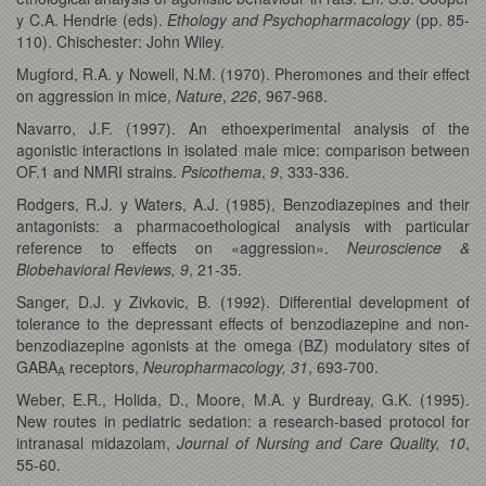
y C.A. Hendrie (eds).
Ethology and Psychopharmacology
(pp. 85-
110). Chischester: John Wiley.
Mugford, R.A. y Nowell, N.M. (1970). Pheromones and their effect
on aggression in mice,
Nature
,
226
, 967-968.
Navarro, J.F. (1997). An ethoexperimental analysis of the
agonistic interactions in isolated male mice: comparison between
OF.1 and NMRI strains.
Psicothema
,
9
, 333-336.
Rodgers, R.J. y Waters, A.J. (1985), Benzodiazepines and their
antagonists: a pharmacoethological analysis with particular
reference to effects on «aggression».
Neuroscience &
Biobehavioral Reviews, 9
, 21-35.
Sanger, D.J. y Zivkovic, B. (1992). Differential development of
tolerance to the depressant effects of benzodiazepine and non-
benzodiazepine agonists at the omega (BZ) modulatory sites of
GABA
receptors,
Neuropharmacology,
31
, 693-700.
A
Weber, E.R., Holida, D., Moore, M.A. y Burdreay, G.K. (1995).
New routes in pediatric sedation: a research-based protocol for
intranasal midazolam,
Journal of Nursing and Care Quality,
10
,
55-60.