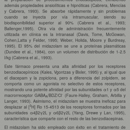
además propiedades ansiolíticas e hipnóticas (Cabrera, Mencías
y Cabrera, 1993). Se absorbe rápidamente y sin problemas
cuando se inyecta por vía intramuscular, siendo su
biodisponibilidad superior al 90% (Cabrera et al., 1993;
Ballenger,1995). Otra vía de administración frecuentemente
utilizada en clínica es la intranasal (Davis, Tome, McGowan,
Cohen,Latta y Felder, 1995; Weber, Holida, Moore y Burdreay,
1995). El 95% del midazolam se une a proteínas plasmáticas
(Dundee et al., 1984), con un volumen de distribución de 1-2.5
l/kg (Cabrera et al., 1993).
Este fármaco presenta una alta afinidad por los receptores
benzodiacepínicos (Kales, Vgontzas y Bixler, 1995) y, al igual que
el diacepam y la zopiclona, pero a diferencia del zolpidem, se
comporta como un agonista no selectivo de estos receptores,
mostrando una potente afinidad por las subunidades α1 y α5 del
-
macrorreceptor GABA
/BDZ/Cl
(Faure-Halley, Graham, Arbilla y
A
Langer, 1993). Asimismo, el midazolam se muestra ineficaz para
3
desplazar al [
H] Ro 15-4513 de los receptores formados por las
subunidades α4β2γ2L y α6β2γ2L (Yang, Drewe y Lan, 1995),
característica que comparte con el resto de las benzodiacepinas.
El midazolam ha sido empleado con éxito en el tratamiento de