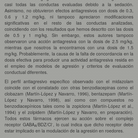
casi todas las conductas evaluadas debido a la sedación.
Asimismo, no obtuvieron efectos antiagresivos con dosis de 0.3,
0.6 y 1.2 mg/kg, ni tampoco apreciaron modificaciones
significativas en el resto de las conductas analizadas,
coincidiendo con los resultados que hemos descrito con las dosis
de 0.5 y 1 mg/kg. Sin embargo, estos autores tampoco
observaron una acción antiagresiva con la dosis de 2.5 mg/kg,
mientras que nosotros la encontramos con una dosis de 1.5
mg/kg. Probablemente, la causa de la falta de concordancia en la
dosis efectiva para producir una actividad antiagresiva resida en
el empleo de modelos de agresión y criterios de evaluación
conductual diferentes.
El perfil antiagresivo específico observado con el midazolam
coincide con el constatado con otras benzodiacepinas como el
clobazam (Martín-López y Navarro, 1996), bentazepam (Martín-
López y Navarro, 1998), así como con compuestos no
benzodiacepínicos tales como la zopiclona (Martín-López et al.,
1994) y el zolpidem (Martín-López y Navarro, en preparación).
Todos estos fármacos ejercen su acción sobre el complejo
-
receptor GABA
/BDZ/Cl
, lo cual indica que dicho receptor debe
A
estar implicado en la modulación de la agresión en roedores.