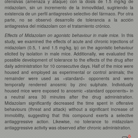
ofensivas (amenaza y ataque) con la dosis de 1.5 mg/kg de
midazolam, sin un incremento de la inmovilidad, sugiriendo la
existencia de un perfil antiagresivo selectivo del fármaco. Por otra
parte, no se observó desarrollo de tolerancia a la acción
antiagresiva del midazolam con el tratamiento crónico.
Effects of Midazolam on agonistc behaviour in male mice.
In this
study, we examined the effects of acute and chronic injections of
midazolam (0.5, 1 and 1.5 mg/kg, ip) on the agonistic behaviour
elicited by isolation in male mice. Additionally, we evaluated the
possible development of tolerance to the effects of the drug after
daily administration for 10 consecutive days. Half of the mice were
housed and employed as experimental or control animals; the
remainder were used as «standard» opponents and were
temporally rendered anosmic by zinc sulphate. Individually
housed mice were exposed to anosmic «standard opponents» in
a neutral area 30 minutes after the drug administration.
Midazolam significantly decreased the time spent in offensive
behaviours (threat and attack) without a significant increase of
immobility, suggesting that this compound exerts a selective
antiaggressive action. Likewise, no tolerance to midazolam
antiaggressive activity was observed after chronic administration.