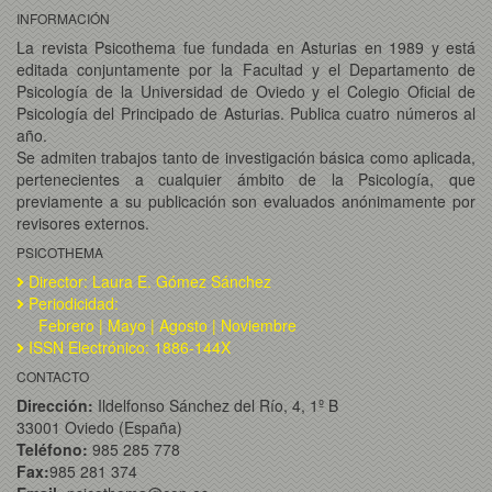
INFORMACIÓN
La revista Psicothema fue fundada en Asturias en 1989 y está
editada conjuntamente por la Facultad y el Departamento de
Psicología de la Universidad de Oviedo y el Colegio Oficial de
Psicología del Principado de Asturias. Publica cuatro números al
año.
Se admiten trabajos tanto de investigación básica como aplicada,
pertenecientes a cualquier ámbito de la Psicología, que
previamente a su publicación son evaluados anónimamente por
revisores externos.
PSICOTHEMA
Director: Laura E. Gómez Sánchez
Periodicidad:
Febrero | Mayo | Agosto | Noviembre
ISSN Electrónico: 1886-144X
CONTACTO
Dirección:
Ildelfonso Sánchez del Río, 4, 1º B
33001 Oviedo (España)
Teléfono:
985 285 778
Fax:
985 281 374