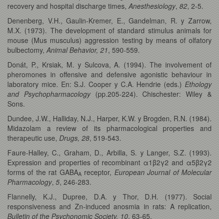
recovery and hospital discharge times,
Anesthesiology
,
82
, 2-5.
Denenberg, V.H., Gaulin-Kremer, E., Gandelman, R. y Zarrow,
M.X. (1973). The development of standard stimulus animals for
mouse (Mus musculus) aggression testing by means of olfatory
bulbectomy,
Animal Behavior,
21
, 590-559.
Donát, P., Krsiak, M. y Sulcova, A. (1994). The involvement of
pheromones in offensive and defensive agonistic behaviour in
laboratory mice. En: S.J. Cooper y C.A. Hendrie (eds.)
Ethology
and Psychopharmacology
(pp.205-224). Chischester: Wiley &
Sons.
Dundee, J.W., Halliday, N.J., Harper, K.W. y Brogden, R.N. (1984).
Midazolam a review of its pharmacological properties and
therapeutic use,
Drugs, 28
, 519-543.
Faure-Halley, C., Graham, D., Arbilla, S. y Langer, S.Z. (1993).
Expression and properties of recombinant α1β2γ2 and α5β2γ2
forms of the rat GABA
receptor,
European Journal of Molecular
A
Pharmacology
,
5
, 246-283.
Flannelly, K.J., Dupree, D.A. y Thor, D.H. (1977). Social
responsiveness and Zn-induced anosmia in rats: A replication,
Bulletin of the Psychonomic Society,
10
, 63-65.