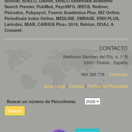
Scholar, SciELO, Dialnet, EBSCO Essentials Academic
Search Premier, PubMed, PsycINFO, IBECS, Redinet,
Psicodoc, Pubpsych, Fuente Académica Plus, IBZ Online,
Periodicals Index Online, MEDLINE, EMBASE, ERIH PLUS,
Latindex, MIAR, CARHUS Plus+ 2018, Rebiun, DOAJ, &
Crossref.
CONTACTO
Ildelfonso Sánchez del Río, 4, 1º B
33001 Oviedo · España
985 285 778
Contactar
Aviso Legal
|
Cookies
|
Política de Privacidad
Buscar un número de Psicothema:
Buscar