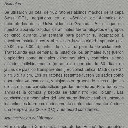
Animales
Se utilizaron un total de 162 ratones albinos machos de la cepa
Swiss OF.1, adquiridos en el «Servicio de Animales de
Laboratorio» de la Universidad de Granada. A la llegada a
nuestro laboratorio todos los animales fueron alojados en grupos
de cinco durante una semana para permitir su adaptación a
nuestras instalaciones y al ciclo de luz/oscuridad impuesto (luz:
20:00 h a 8:00 h), antes de iniciar el período de aislamiento.
Transcurrida esa semana, la mitad de los animales (81) fueron
empleados como animales experimentales y controles, siendo
alojados individualmente (durante un período de 30 días) en
jaulas de plástico transparentes (Tecniplast-Letica, Madrid) de 24
x 13.5 x 13 cm. Los 81 ratones restantes fueron utilizados como
oponentes «anósmicos», y alojados en grupos de cinco en jaulas
de las mismas características que las anteriores. Para todos los
animales la comida y bebida se administró «ad libitum». Las
condiciones ambientales del laboratorio donde estaban ubicados
los animales fueron cuidadosamente controladas, manteniéndose
una temperatura (20º ± 2 C) y humedad constantes.
Administración del fármaco
El midazolam (Dormicum®, Laboratorios Roche) fue adquirido