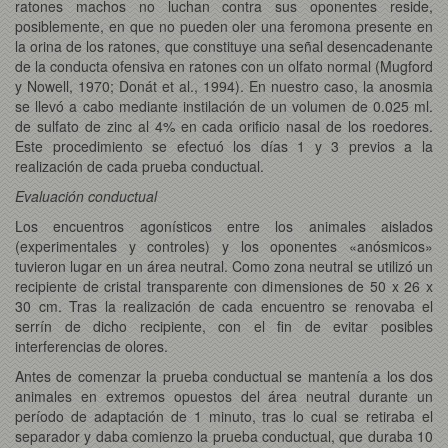
ratones machos no luchan contra sus oponentes reside,
posiblemente, en que no pueden oler una feromona presente en
la orina de los ratones, que constituye una señal desencadenante
de la conducta ofensiva en ratones con un olfato normal (Mugford
y Nowell, 1970; Donát et al., 1994). En nuestro caso, la anosmia
se llevó a cabo mediante instilación de un volumen de 0.025 ml.
de sulfato de zinc al 4% en cada orificio nasal de los roedores.
Este procedimiento se efectuó los días 1 y 3 previos a la
realización de cada prueba conductual.
Evaluación conductual
Los encuentros agonísticos entre los animales aislados
(experimentales y controles) y los oponentes
«anósmicos»
tuvieron lugar en un área neutral. Como zona neutral se utilizó un
recipiente de cristal transparente con dimensiones de 50 x 26 x
30 cm. Tras la realización de cada encuentro se renovaba el
serrín de dicho recipiente, con el fin de evitar posibles
interferencias de olores.
Antes de comenzar la prueba conductual se mantenía a los dos
animales en extremos opuestos del área neutral durante un
período de adaptación de 1 minuto, tras lo cual se retiraba el
separador y daba comienzo la prueba conductual, que duraba 10