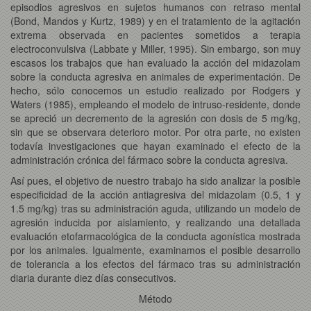
episodios agresivos en sujetos humanos con retraso mental
(Bond, Mandos y Kurtz, 1989) y en el tratamiento de la agitación
extrema observada en pacientes sometidos a terapia
electroconvulsiva (Labbate y Miller, 1995). Sin embargo, son muy
escasos los trabajos que han evaluado la acción del midazolam
sobre la conducta agresiva en animales de experimentación. De
hecho, sólo conocemos un estudio realizado por Rodgers y
Waters (1985), empleando el modelo de intruso-residente, donde
se apreció un decremento de la agresión con dosis de 5 mg/kg,
sin que se observara deterioro motor. Por otra parte, no existen
todavía investigaciones que hayan examinado el efecto de la
administración crónica del fármaco sobre la conducta agresiva.
Así pues, el objetivo de nuestro trabajo ha sido analizar la posible
especificidad de la acción antiagresiva del midazolam (0.5, 1 y
1.5 mg/kg) tras su administración aguda, utilizando un modelo de
agresión inducida por aislamiento, y realizando una detallada
evaluación etofarmacológica de la conducta agonística mostrada
por los animales. Igualmente, examinamos el posible desarrollo
de tolerancia a los efectos del fármaco tras su administración
diaria durante diez días consecutivos.
Método