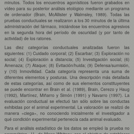
minutos. Todos los encuentros agonísticos fueron grabados en
vídeo para su posterior análisis etológico mediante un programa
de ordenador (Brain, McAllister y Walmsley, 1989). Todas las
pruebas conductuales se realizaron a los 30 minutos de la última
administración del fármaco, iniciándose los encuentros agresivos
en la segunda hora del período de oscuridad (y por tanto de
actividad) de los ratones.
Las diez categorías conductuales analizadas fueron las
siguientes: (1) Cuidado corporal; (2) Escarbar; (3) Exploración no
social; (4) Exploración a distancia; (5) Investigación social; (6)
Amenaza; (7) Ataque; (8) Evitación/huida; (9) Defensa/sumisión,
y (10) Inmovilidad. Cada categoría representa una suma de
diferentes elementos y posturas. Una descripción más detallada
de estas categorías, así como de sus elementos constituyentes
se puede encontrar en Brain et al. (1989), Brain, Cerezo y Haug
(1992), Martínez, Miñarro y Simón (1991) y Navarro (1997). La
evaluación conductual se efectuó tan sólo sobre las conductas
exhibidas por el animal experimental. La valoración se realizó de
manera «ciega», no conociendo inicialmente el investigador a
qué condición experimental pertenecía cada animal evaluado.
Para el análisis estadístico de los datos se empleó la prueba no
paramétrica «U» de Mann-Whitney, con el objetivo de establecer