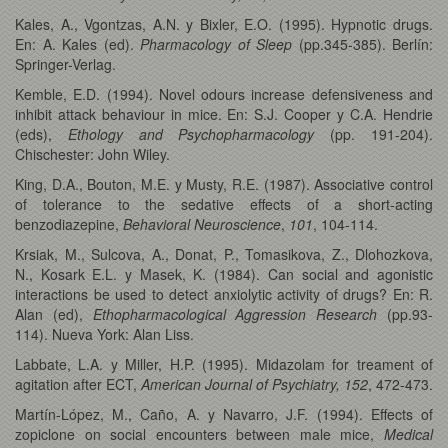
Kales, A., Vgontzas, A.N. y Bixler, E.O. (1995). Hypnotic drugs.
En: A. Kales (ed).
Pharmacology of Sleep
(pp.345-385). Berlín:
Springer-Verlag.
Kemble, E.D. (1994). Novel odours increase defensiveness and
inhibit attack behaviour in mice. En: S.J. Cooper y C.A. Hendrie
(eds),
Ethology and Psychopharmacology
(pp. 191-204).
Chischester: John Wiley.
King, D.A., Bouton, M.E. y Musty, R.E. (1987). Associative control
of tolerance to the sedative effects of a short-acting
benzodiazepine,
Behavioral Neuroscience
,
101
, 104-114.
Krsiak, M., Sulcova, A., Donat, P., Tomasikova, Z., Dlohozkova,
N., Kosark E.L. y Masek, K. (1984). Can social and agonistic
interactions be used to detect anxiolytic activity of drugs? En: R.
Alan (ed),
Ethopharmacological Aggression Research
(pp.93-
114). Nueva York: Alan Liss.
Labbate, L.A. y Miller, H.P. (1995). Midazolam for treament of
agitation after ECT,
American Journal of Psychiatry,
152
, 472-473.
Martín-López, M., Caño, A. y Navarro, J.F. (1994). Effects of
zopiclone on social encounters between male mice,
Medical