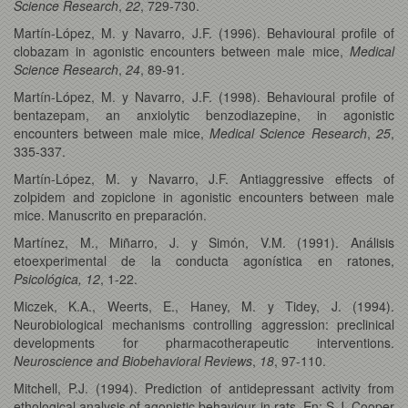
Science Research
,
22
, 729-730.
Martín-López, M. y Navarro, J.F. (1996). Behavioural profile of
clobazam in agonistic encounters between male mice,
Medical
Science Research
,
24
, 89-91.
Martín-López, M. y Navarro, J.F. (1998). Behavioural profile of
bentazepam, an anxiolytic benzodiazepine, in agonistic
encounters between male mice,
Medical Science Research
,
25
,
335-337.
Martín-López, M. y Navarro, J.F. Antiaggressive effects of
zolpidem and zopiclone in agonistic encounters between male
mice. Manuscrito en preparación.
Martínez, M., Miñarro, J. y Simón, V.M. (1991). Análisis
etoexperimental de la conducta agonística en ratones,
Psicológica,
12
, 1-22.
Miczek, K.A., Weerts, E., Haney, M. y Tidey, J. (1994).
Neurobiological mechanisms controlling aggression: preclinical
developments for pharmacotherapeutic interventions.
Neuroscience and Biobehavioral Reviews
,
18
, 97-110.
Mitchell, P.J. (1994). Prediction of antidepressant activity from
ethological analysis of agonistic behaviour in rats. En: S.J. Cooper