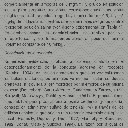
comercialmente en ampollas de 5 mg/5ml, y diluido en solución
salina para preparar las dosis correspondientes. Las dosis
elegidas para el tratamiento agudo y crónico fueron 0.5, 1 y 1.5
mg/kg de midazolam, mientras que los animales del grupo control
recibieron solución salina (ver diseño experimental en Tabla 1).
En ambos casos, la administración se realizó por vía
intraperitoneal y de forma proporcional al peso del animal
(volumen constante de 10 ml/kg).
Descripción de la anosmia
Numerosas evidencias implican al sistema olfatorio en el
desencadenamiento de la conducta agresiva en roedores
(Kemble, 1994). Así, se ha demostrado que una vez extirpados
los bulbos olfatorios, los animales ya no manifiestan conductas
ofensivas, ni siquiera al ser mordidos por miembros de su misma
especie (Denenberg, Gaulin-Kremer, Gandelman y Zarrow, 1973;
Bergvall, Matuszczyk, Dahlöf y Hansen, 1991). El procedimiento
más habitual para producir una anosmia periférica (y transitoria)
consiste en administrar sulfato de zinc (al 4%) a través de los
orificios nasales, lo que origina una necrosis reversible del epitelio
nasal (Flannelly, Dupree y Thor, 1977; Flannelly y Blanchard,
1982; Donát, Krsiak y Sulcova, 1994). La razón por la cual los