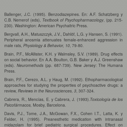
Ballenger, J.C. (1995). Benzodiazepines. En: A.F. Schatzberg y
C.B. Nemerof (eds),
Textbook of Psychopharmacology
, (pp. 215-
230). Washington: American Psychaitric Press.
Bergvall, A.H., Matuszczyk, J.V., Dahlöf, L,G. y Hansen, S. (1991).
Peripheral anosmia attenuates female-enhanced aggression in
male rats,
Physiology & Behavior,
10
, 79-80.
Brain, P.F., McAllister, K.H. y Walmsley, S.V. (1989). Drug effects
on social behavior. En A.A. Boulton, G.B. Baker y A.J. Greenshaw
(eds).
Neuromethods
(pp. 687-739). New Jersey: The Humana
Press.
Brain, P.F., Cerezo, A.L. y Haug, M. (1992). Ethopharmacological
approaches for studying the properties of psychoactive drugs: a
review,
Reviews in the Neurosciences, 3
, 307-324.
Cabrera, R., Mencías, E. y Cabrera, J. (1993).
Toxicología de los
Psicofármacos,
Mosby, Barcelona.
Davis, P.J., Tome, J.A., McGowan, F.X., Cohen I.T., Latta, K. y
Felder, H. (1995). Preanesthetic medication with intranasal
midazolam for brief pediatric surgical procedures. Effect on