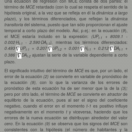
Una ecuación de regresión con MCE consta de dos partes: el
término de
MCE
retardado (con lo cual se respeta el sentido de la
hipótesis original, a la vez que se refleja en él la
dinámica a largo
plazo
), y los términos diferenciados, que reflejan la
dinámica
transitoria
del sistema, puesto que tan sólo proporcionan el ajuste
temporal a corto plazo del modelo. Así, p.ej.: en la ecuación (
9
),
el MCE estaría incluido en la expresión:
(UP
+ 8009.1 -
t-1
.
.
0.002
H
- 2.590
DA
),
mientras los términos diferenciados:
t-1
t-1
.
.
.
.
0.493
UP
+ 0.207
UP
+ 0.001
H
+ 0.212
DA
+
t-1
t-2
t-1
t-1
.
0.386
DA
ajustan la serie de la variable dependiente a corto
t-2
plazo.
El significado intuitivo del término de
MCE
es que, por un lado, el
error de la ecuación
(2)
se convierte en variable de pronóstico de
la ecuación
(9),
con lo que la varianza de los errores de
pronóstico de esta ecuación ha de ser menor que la de la
(3);
pero por otro lado, el término de
MCE
se convierte en
atractor
de
equilibrio de la ecuación, pues al ser el signo del coeficiente
negativo, cuando el error en el momento
t-1
es positivo influye
negativamente en el momento
t
y viceversa, haciendo que los
errores de la nueva ecuación se distribuyan alrededor del valor
cero
. En la ecuación
(9)
se observa que los signos del
MCE
son
consistentes con la hipótesis (el número de habitantes y la