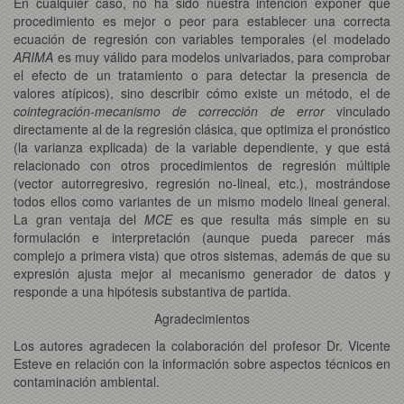
En cualquier caso, no ha sido nuestra intención exponer qué
procedimiento es mejor o peor para establecer una correcta
ecuación de regresión con variables temporales (el modelado
ARIMA
es muy válido para modelos univariados, para comprobar
el efecto de un tratamiento o para detectar la presencia de
valores atípicos), sino describir cómo existe un método, el de
cointegración-mecanismo de corrección de error
vinculado
directamente al de la regresión clásica, que optimiza el pronóstico
(la varianza explicada) de la variable dependiente, y que está
relacionado con otros procedimientos de regresión múltiple
(vector autorregresivo, regresión no-lineal, etc.), mostrándose
todos ellos como variantes de un mismo modelo lineal general.
La gran ventaja del
MCE
es que resulta más simple en su
formulación e interpretación (aunque pueda parecer más
complejo a primera vista) que otros sistemas, además de que su
expresión ajusta mejor al mecanismo generador de datos y
responde a una hipótesis substantiva de partida.
Agradecimientos
Los autores agradecen la colaboración del profesor Dr. Vicente
Esteve en relación con la información sobre aspectos técnicos en
contaminación ambiental.