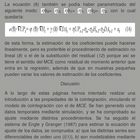
La ecuación (8) también se podía haber parametrizado del
siguiente modo:
b
=
,
b
=
,
b
=
,
con lo cual
0
0
1
1
2
2
quedaría:
de esta forma, la estimación de los coeficientes puede hacerse
linealmente, pero es preferible el procedimiento de estimación no
lineal (
8
) o el de la substitución del residual (
12
) porque así se
tiene el sentido del MCE como residual de momento anterior que
entra en la regresión, además de que en muestras pequeñas
pueden variar los valores de estimación de los coeficientes.
Discusión
A lo largo de estas páginas hemos intentado realizar una
introducción a las propiedades de la cointegración, vinculando el
modelo de cointegración con el de
MCE
. Se han generado unos
datos temporales mediante simulación, y se ha comprobado su
ajuste mediante distintos procedimientos. Se ha seguido el
sistema de Engle y Granger (1987) para estimar la ecuación de
ajuste de los datos, se comprueba:
a)
que las distintas series son
diferenciables de orden uno (
I(1)
)
,
b)
son modelizables mediante