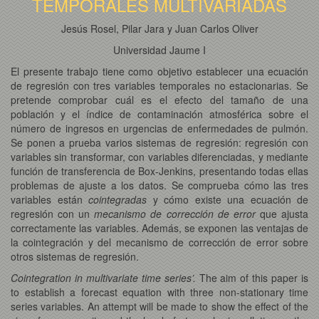
TEMPORALES MULTIVARIADAS
Jesús Rosel, Pilar Jara y Juan Carlos Oliver
Universidad Jaume I
El presente trabajo tiene como objetivo establecer una ecuación
de regresión con tres variables temporales no estacionarias. Se
pretende comprobar cuál es el efecto del tamaño de una
población y el índice de contaminación atmosférica sobre el
número de ingresos en urgencias de enfermedades de pulmón.
Se ponen a prueba varios sistemas de regresión: regresión con
variables sin transformar, con variables diferenciadas, y mediante
función de transferencia de Box-Jenkins, presentando todas ellas
problemas de ajuste a los datos. Se comprueba cómo las tres
variables están
cointegradas
y cómo existe una ecuación de
regresión con un
mecanismo de corrección de error
que ajusta
correctamente las variables. Además, se exponen las ventajas de
la cointegración y del mecanismo de corrección de error sobre
otros sistemas de regresión.
Cointegration in multivariate time series’.
The aim of this paper is
to establish a forecast equation with three non-stationary time
series variables. An attempt will be made to show the effect of the