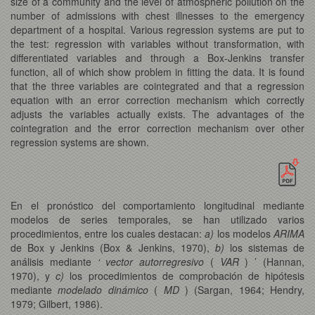
size of a community and the level of atmospheric pollution on the
number of admissions with chest illnesses to the emergency
department of a hospital. Various regression systems are put to
the test: regression with variables without transformation, with
differentiated variables and through a Box-Jenkins transfer
function, all of which show problem in fitting the data. It is found
that the three variables are cointegrated and that a regression
equation with an error correction mechanism which correctly
adjusts the variables actually exists. The advantages of the
cointegration and the error correction mechanism over other
regression systems are shown.
En el pronóstico del comportamiento longitudinal mediante
modelos de series temporales, se han utilizado varios
procedimientos, entre los cuales destacan:
a)
los modelos
ARIMA
de Box y Jenkins (Box & Jenkins, 1970),
b)
los sistemas de
análisis mediante
‘ vector autorregresivo
(
VAR
) ’ (Hannan,
1970), y
c)
los procedimientos de comprobación de hipótesis
mediante
modelado dinámico
(
MD
) (Sargan, 1964; Hendry,
1979; Gilbert, 1986).