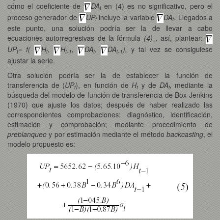
cómo el coeficiente de
DA
en (4) es no significativo, pero el
t
proceso generador de
UP
incluye la variable
DA
. Llegados a
t
t
este punto, una solución podría ser la de llevar a cabo
ecuaciones autorregresivas de la fórmula
(4) ,
así, plantear:
UP
= f(
H
,
H
,
DA
,
DA
),
y tal vez se consiguiese
t
t
t-1
t
t-1
ajustar la serie.
Otra solución podría ser la de establecer la función de
transferencia de (
UP
), en función de
H
y de
DA
,
mediante la
t
t
t
búsqueda del modelo de función de transferencia de Box-Jenkins
(1970) que ajuste los datos; después de haber realizado las
correspondientes comprobaciones: diagnóstico, identificación,
estimación y comprobación; mediante procedimiento de
preblanqueo
y por estimación mediante el método
backcasting
, el
modelo propuesto es: