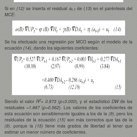
Si en
(12)
se inserta el residual
a
de (
13
) en el
paréntesis del
t-1
MCE
:
Se ha efectuado una regresión por MCO según el modelo de la
ecuación
(14)
, dando los siguientes coeficientes:
2
Siendo el valor
R
= 0.973
(
p<0.000
), y el
estadístico DW
de los
residuales
=1.887
(
p=0.562
)
.
Los valores de los coeficientes de
esta ecuación son sensiblemente iguales a los de la
(9),
pero
los
residuales de la ecuación
(15)
son más correctos que las de la
(9),
porque la
(15)
tiene más grados de libertad al tener que
estimar un menor número de coeficientes.