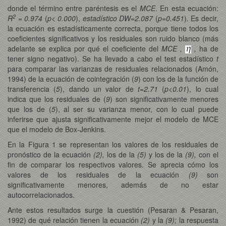
donde el término entre paréntesis es el
MCE
. En esta ecuación:
2
R
= 0.974
(
p< 0.000
),
estadístico DW=2.087
(
p=0.451
)
.
Es decir,
la ecuación es estadísticamente correcta, porque tiene todos los
coeficientes significativos y los residuales son ruido blanco (más
adelante se explica por qué el coeficiente del
MCE ,
,
ha de
tener signo negativo). Se ha llevado a cabo el test estadístico
t
para comparar las varianzas de residuales relacionados (Amón,
1994) de la ecuación de cointegración (
9
) con los de la función de
transferencia (
5
), dando un valor de
t=2.71
(
p<0.01
), lo cual
indica que los residuales de (
9
) son significativamente menores
que los de (
5
), al ser su varianza menor, con lo cual puede
inferirse que ajusta significativamente mejor el modelo de MCE
que el modelo de Box-Jenkins.
En la Figura 1 se representan los valores de los residuales de
pronóstico de la ecuación
(2),
los de la
(5)
y los de la
(9),
con el
fin de comparar los respectivos valores. Se aprecia cómo los
valores de los residuales de la ecuación
(9)
son
significativamente menores, además de no estar
autocorrelacionados.
Ante estos resultados surge la cuestión (Pesaran & Pesaran,
1992) de qué relación tienen la ecuación
(2)
y la
(9);
la respuesta