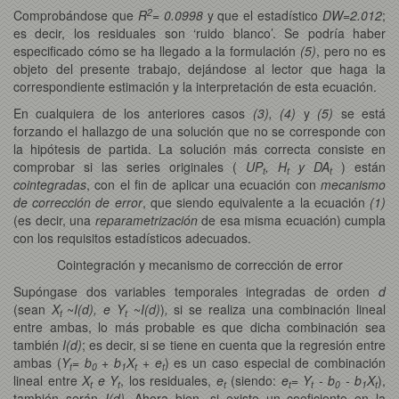
2
Comprobándose que
R
= 0.0998
y que el estadístico
DW=2.012
;
es decir, los residuales son ‘ruido blanco’. Se podría haber
especificado cómo se ha llegado a la formulación
(5)
, pero no es
objeto del presente trabajo, dejándose al lector que haga la
correspondiente estimación y la interpretación de esta ecuación.
En cualquiera de los anteriores casos
(3), (4)
y
(5)
se está
forzando el hallazgo de una solución que no se corresponde con
la hipótesis de partida. La solución más correcta consiste en
comprobar si las series originales (
UP
, H
y DA
) están
t
t
t
cointegradas
, con el fin de aplicar una ecuación con
mecanismo
de corrección de error
, que siendo equivalente a la ecuación
(1)
(es decir, una
reparametrización
de esa misma ecuación) cumpla
con los requisitos estadísticos adecuados.
Cointegración y mecanismo de corrección de error
Supóngase dos variables temporales integradas de orden
d
(sean
X
~
I(d), e Y
~
I(d)
)
,
si se realiza una combinación lineal
t
t
entre ambas, lo más probable es que dicha combinación sea
también
I(d)
; es decir, si se tiene en cuenta que la regresión entre
ambas (
Y
= b
+ b
X
+ e
) es un caso especial de combinación
t
0
1
t
t
lineal entre
X
e Y
, los residuales,
e
(siendo:
e
= Y
- b
- b
X
),
t
t
t
t
t
0
1
t
también serán
I(d).
Ahora bien, si existe un coeficiente en la