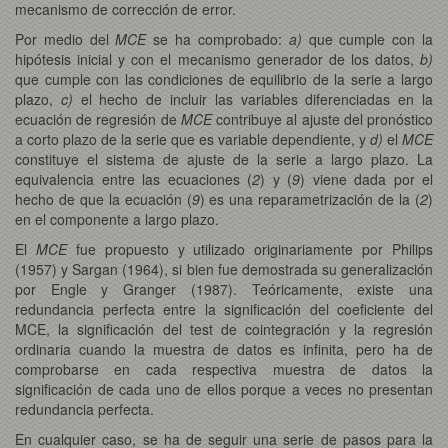
mecanismo de corrección de error.
Por medio del
MCE
se ha comprobado:
a)
que cumple con la
hipótesis inicial y con el mecanismo generador de los datos,
b)
que cumple con las condiciones de equilibrio de la serie a largo
plazo,
c)
el hecho de incluir las variables diferenciadas en la
ecuación de regresión de
MCE
contribuye al ajuste del pronóstico
a corto plazo de la serie que es variable dependiente, y
d)
el
MCE
constituye el sistema de ajuste de la serie a largo plazo. La
equivalencia entre las ecuaciones (
2
) y (
9
) viene dada por el
hecho de que la ecuación (
9
) es una reparametrización de la (
2
)
en el componente a largo plazo.
El
MCE
fue propuesto y utilizado originariamente por Philips
(1957) y Sargan (1964), si bien fue demostrada su generalización
por Engle y Granger (1987). Teóricamente, existe una
redundancia perfecta entre la significación del coeficiente del
MCE, la significación del test de cointegración y la regresión
ordinaria cuando la muestra de datos es infinita, pero ha de
comprobarse en cada respectiva muestra de datos la
significación de cada uno de ellos porque a veces no presentan
redundancia perfecta.
En cualquier caso, se ha de seguir una serie de pasos para la