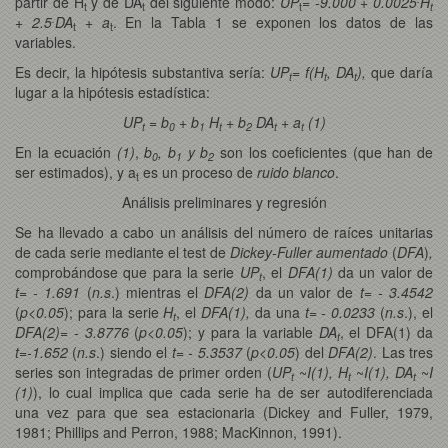
partir de H
y de DA
del siguiente modo:
UP
= -9.000 + 0.0025
H
t
t
t
t
.
+ 2.5
DA
+ a
. En la Tabla 1 se exponen los datos de las
t
t
variables.
Es decir, la hipótesis substantiva sería:
UP
= f(H
, DA
),
que daría
t
t
t
lugar a la hipótesis estadística:
UP
= b
+ b
H
+ b
DA
+ a
(1)
t
0
1
t
2
t
t
En la ecuación
(1)
,
b
, b
y b
son los coeficientes (que han de
0
1
2
ser estimados), y a
es un proceso de
ruido blanco
.
t
Análisis preliminares y regresión
Se ha llevado a cabo un análisis del número de raíces unitarias
de cada serie mediante el test de
Dickey-Fuller aumentado
(
DFA
)
,
comprobándose que para la serie
UP
, el
DFA(1)
da un valor de
t
t= - 1.691
(
n.s
.) mientras el
DFA(2)
da un valor de
t= - 3.4542
(
p<0.05
); para la serie
H
, el
DFA(1),
da una
t= - 0.0233
(
n.s
.), el
t
DFA(2)= - 3.8776
(
p<0.05
); y para la variable
DA
, el DFA(1) da
t
t=-1.652
(
n.s
.) siendo el
t= - 5.3537
(
p<0.05
) del
DFA(2)
. Las tres
series son integradas de primer orden (
UP
~
I(1), H
~
I(1), DA
~
I
t
t
t
(1)
), lo cual implica que cada serie ha de ser autodiferenciada
una vez para que sea estacionaria (Dickey and Fuller, 1979,
1981; Phillips and Perron, 1988; MacKinnon, 1991).