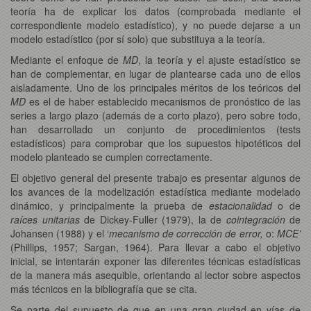
teoría ha de explicar los datos (comprobada mediante el
correspondiente modelo estadístico), y no puede dejarse a un
modelo estadístico (por sí solo) que substituya a la teoría.
Mediante el enfoque de
MD
, la teoría y el ajuste estadístico se
han de complementar, en lugar de plantearse cada uno de ellos
aisladamente. Uno de los principales méritos de los teóricos del
MD
es el de haber establecido mecanismos de pronóstico de las
series a largo plazo (además de a corto plazo), pero sobre todo,
han desarrollado un conjunto de procedimientos (tests
estadísticos) para comprobar que los supuestos hipotéticos del
modelo planteado se cumplen correctamente.
El objetivo general del presente trabajo es presentar algunos de
los avances de la modelización estadística mediante modelado
dinámico, y principalmente la prueba de
estacionalidad
o de
raíces unitarias
de Dickey-Fuller (1979), la de
cointegración
de
Johansen (1988) y el ‘
mecanismo de corrección
de error,
o:
MCE’
(Phillips, 1957; Sargan, 1964). Para llevar a cabo el objetivo
inicial, se intentarán exponer las diferentes técnicas estadísticas
de la manera más asequible, orientando al lector sobre aspectos
más técnicos en la bibliografía que se cita.
Se parte del supuesto de que en una gran ciudad en vías de