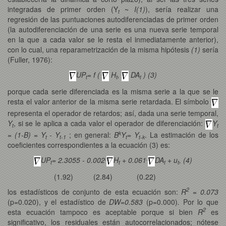
integradas de primer orden (Y
~
I(1)
), sería realizar una
t
regresión de las puntuaciones autodiferenciadas de primer orden
(la autodiferenciación de una serie es una nueva serie temporal
en la que a cada valor se le resta el inmediatamente anterior),
con lo cual, una reparametrización de la misma hipótesis
(1)
sería
(Fuller, 1976):
UP
= f (
H
,
DA
) (3)
t
t
t
porque cada serie diferenciada es la misma serie a la que se le
resta el valor anterior de la misma serie retardada. El símbolo
representa el operador de retardos; así, dada una serie temporal,
Y
, si se le aplica a cada valor el operador de diferenciación:
Y
t
t
k
= (1-B) = Y
- Y
;
en general:
B
Y
= Y
. La estimación de los
t
t-1
t
t-k
coeficientes correspondientes a la ecuación (3) es:
.
.
UP
= 2.3055 - 0.002
H
+ 0.061
DA
+ u
, (4)
t
t
t
t
(1.92) (2.84) (0.22)
2
los estadísticos de conjunto de esta ecuación son:
R
= 0.073
(p=0.020), y el estadístico de
DW=0.583
(p=0.000)
.
Por lo que
2
esta ecuación tampoco es aceptable porque si bien
R
es
significativo, los residuales están autocorrelacionados; nótese