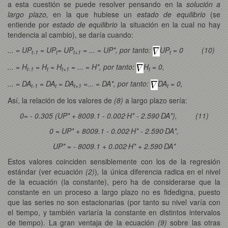
a esta cuestión se puede resolver pensando en la
solución a
largo plazo,
en la que hubiese un
estado de equilibrio
(se
entiende por
estado de equilibrio
la situación en la cual no hay
tendencia al cambio), se daría cuando:
... = UP
= UP
= UP
= ... = UP*, por tanto:
UP
= 0 (10)
t-1
t
t+1
t
... = H
= H
= H
= ... = H*, por tanto:
H
= 0,
t-1
t
t+1
t
... = DA
= DA
= DA
=... = DA*, por tanto:
DA
= 0,
t-1
t
t+1
t
Así, la relación de los valores de
(8)
a largo plazo sería:
.
.
0= - 0.305 (UP
* + 8009.1 - 0.002
H* - 2.590
DA*), (11)
.
.
0 = UP* + 8009.1 - 0.002
H* - 2.590
DA*,
.
.
UP* = - 8009.1 + 0.002
H* + 2.590
DA*
Estos valores coinciden sensiblemente con los de la regresión
estándar (ver ecuación
(2)
)
,
la única diferencia radica en el nivel
de la ecuación (la constante), pero ha de considerarse que la
constante en un proceso a largo plazo no es fidedigna, puesto
que las series no son estacionarias (por tanto su nivel varía con
el tiempo, y también variaría la constante en distintos intervalos
de tiempo). La gran ventaja de la ecuación
(9)
sobre las otras