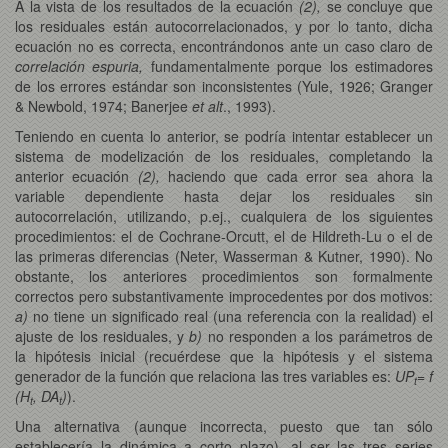
A la vista de los resultados de la ecuación
(2),
se concluye que
los residuales están autocorrelacionados, y por lo tanto, dicha
ecuación no es correcta, encontrándonos ante un caso claro de
correlación espuria,
fundamentalmente porque los estimadores
de los errores estándar son inconsistentes
(Yule, 1926; Granger
& Newbold, 1974; Banerjee
et alt
., 1993).
Teniendo en cuenta lo anterior, se podría intentar establecer un
sistema de modelización de los residuales, completando la
anterior ecuación
(2),
haciendo que cada error
sea ahora la
variable dependiente hasta dejar los residuales sin
autocorrelación, utilizando, p.ej., cualquiera de los siguientes
procedimientos: el de Cochrane-Orcutt, el de Hildreth-Lu o el de
las primeras diferencias (Neter, Wasserman & Kutner, 1990). No
obstante, los anteriores procedimientos son formalmente
correctos pero substantivamente improcedentes por dos motivos:
a)
no tiene un significado real (una referencia con la realidad) el
ajuste de los residuales, y
b)
no responden a los parámetros de
la hipótesis inicial (recuérdese que la hipótesis y el sistema
generador de la función que relaciona las tres variables es:
UP
= f
t
(H
, DA
)
).
t
t
Una alternativa (aunque incorrecta, puesto que tan sólo
establecería la dinámica a corto plazo), al ser las tres series