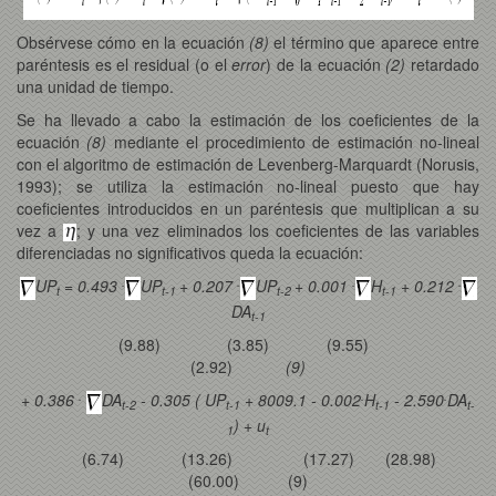
Obsérvese cómo en la ecuación
(8)
el término que aparece entre
paréntesis es el residual (o el
error
) de la ecuación
(2)
retardado
una unidad de tiempo.
Se ha llevado a cabo la estimación de los coeficientes de la
ecuación
(8)
mediante el procedimiento de estimación no-lineal
con el algoritmo de estimación de Levenberg-Marquardt (Norusis,
1993); se utiliza la estimación no-lineal puesto que hay
coeficientes introducidos en un paréntesis que multiplican a su
vez a
; y una vez eliminados los coeficientes de las variables
diferenciadas no significativos queda la ecuación:
.
.
.
.
UP
= 0.493
UP
+ 0.207
UP
+ 0.001
H
+ 0.212
t
t-1
t-2
t-1
DA
t-1
(9.88) (3.85) (9.55)
(2.92)
(9)
.
.
.
+ 0.386
DA
- 0.305 ( UP
+ 8009.1 - 0.002
H
- 2.590
DA
t-2
t-1
t-1
t-
) + u
1
t
(6.74) (13.26) (17.27) (28.98)
(60.00) (9)