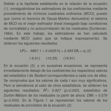
Debido a la hipótesis establecida en la relación de la ecuación
(1),
consiguiéndose los estimadores de los coeficientes mediante
procedimiento de mínimos cuadrados ordinarios (MCO), puesto
que (como el teorema de Gauss-Markov demuestra) el sistema
de MCO es el
mejor estimador lineal insesgado
bajo condiciones
de normalidad y no autocorrelación de los residuales (Dunteman,
1984). En este trabajo, los estimadores se han calculado
mediante MCO (salvo que se indique expresamente). Se
obtienen los siguientes resultados:
.
.
UP
= - 9887.1 + 0.0025
H
+ 2.493
DA
+ a
(2)
t
t
t
t
(-6.61) (10.25) (18.81)
En la ecuación
(2),
y en sucesivas ecuaciones, se representa
inmediatamente debajo de los coeficientes los respectivos valores
del estadístico
t
de
Student
correspondientes a cada uno de ellos.
Se comprueba que los valores de cada
t
son muy significativos.
Pero si atendemos al valor de otros estadísticos, se obtienen los
2
siguientes resultados:
R
= 0.927
(
p<0.000
),
estadístico de
Durbin-Watson
de los residuales (a partir de ahora:
DW
)
= 0.579
(
p<0.000
)
.
En la Figura 1 se representan los valores de los
residuales de pronóstico de la ecuación
(2).