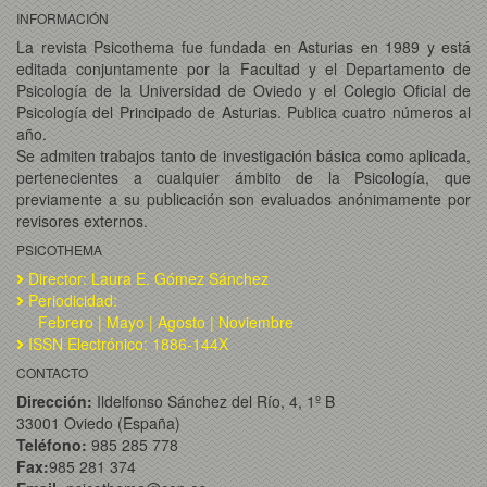
INFORMACIÓN
La revista Psicothema fue fundada en Asturias en 1989 y está
editada conjuntamente por la Facultad y el Departamento de
Psicología de la Universidad de Oviedo y el Colegio Oficial de
Psicología del Principado de Asturias. Publica cuatro números al
año.
Se admiten trabajos tanto de investigación básica como aplicada,
pertenecientes a cualquier ámbito de la Psicología, que
previamente a su publicación son evaluados anónimamente por
revisores externos.
PSICOTHEMA
Director: Laura E. Gómez Sánchez
Periodicidad:
Febrero | Mayo | Agosto | Noviembre
ISSN Electrónico: 1886-144X
CONTACTO
Dirección:
Ildelfonso Sánchez del Río, 4, 1º B
33001 Oviedo (España)
Teléfono:
985 285 778
Fax:
985 281 374