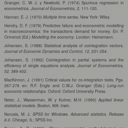
Granger, C. W. J. y Newbold, P. (1974) Spurious regression in
econometrics.
Journal of Econometrics, 2,
111-120.
Hannan, E. J. (1970)
Multiple time series
. New York: Wiley.
Hendry, D. F. (1979) Predictive failure and econometric modelling
in macroeconomics: the transactions demand for money. En: P.
Ormerod (Ed.)
Modelling the economy
. London: Heinemann.
Johansen, S. (1988) Statistical analysis of cointegration vectors.
Journal of Economic Dynamics and Control, 12,
231-254
.
Johansen, S. (1992) Cointegration in partial systems and the
efficiency of single equations analysis.
Journal of Econometrics,
52,
389-402.
MacKinnon, J. (1991) Critical values for co-integration tests. Pgs.
267-276 en: R.F. Engle and C.W.J. Granger (Eds.)
Long-run
economic relationships
. Oxford: Oxford University Press.
Neter, J., Wasserman, W. y Kutner, M.H. (1990)
Applied linear
statistical models
. Boston, MA: Irwin.
Norusis, M. J.
SPSS for Windows. Advanced statistics. Release
6.0. Chicago,
IL: SPSS Inc.