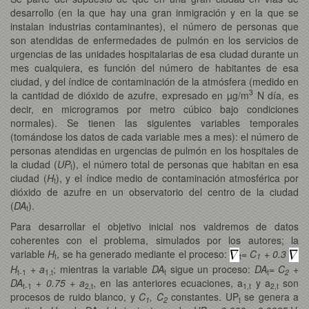
desarrollo (en la que hay una gran inmigración y en la que se
instalan industrias contaminantes), el número de personas que
son atendidas de enfermedades de pulmón en los servicios de
urgencias de las unidades hospitalarias de esa ciudad durante un
mes cualquiera, es función del número de habitantes de esa
ciudad, y del índice de contaminación de la atmósfera (medido en
3
la cantidad de dióxido de azufre, expresado en µg/m
N día, es
decir, en microgramos por metro cúbico bajo condiciones
normales). Se tienen las siguientes variables temporales
(tomándose los datos de cada variable mes a mes): el número de
personas atendidas en urgencias de pulmón en los hospitales de
la ciudad (
UP
), el número total de personas que habitan en esa
t
ciudad (
H
), y el índice medio de contaminación atmosférica por
t
dióxido de azufre en un observatorio del centro de la ciudad
(
DA
).
t
Para desarrollar el objetivo inicial nos valdremos de datos
coherentes con el problema, simulados por los autores; la
variable
H
, se ha generado mediante el proceso:
= C
+ 0.3
t
t
1
H
+ a
; mientras la variable
DA
sigue un proceso:
DA
= C
+
t-1
1,t
t
t
2
DA
+ 0.75 + a
, en las anteriores ecuaciones, a
y
a
son
t-1
2,t
1,t
2,t
procesos de ruido blanco, y
C
, C
constantes. UP
se genera a
1
2
t
.