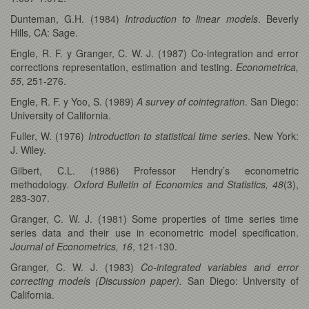
Dunteman, G.H. (1984)
Introduction to linear models
. Beverly
Hills, CA: Sage.
Engle, R. F. y Granger, C. W. J. (1987) Co-integration and error
corrections representation, estimation and testing.
Econometrica,
55
, 251-276.
Engle, R. F. y Yoo, S. (1989)
A survey of cointegration
. San Diego:
University of California.
Fuller, W. (1976)
Introduction to statistical time series
. New York:
J. Wiley.
Gilbert, C.L. (1986) Professor Hendry’s econometric
methodology
. Oxford Bulletin of Economics and Statistics, 48
(3),
283-307.
Granger, C. W. J. (1981) Some properties of time series time
series data and their use in econometric model specification.
Journal of Econometrics, 16
, 121-130.
Granger, C. W. J. (1983)
Co-integrated variables and error
correcting models
(Discussion paper).
San Diego: University of
California.