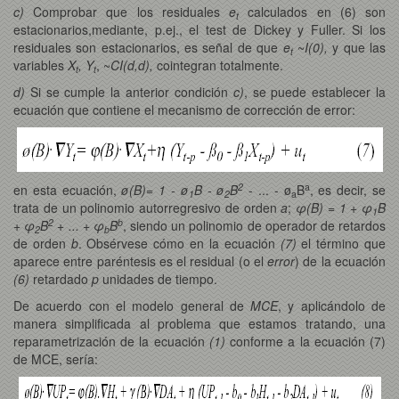
c)
Comprobar que los residuales
e
calculados en (6) son
t
estacionarios,mediante, p.ej., el test de Dickey y Fuller. Si los
residuales son estacionarios, es señal de que
e
~
I(0),
y que las
t
variables
X
, Y
, ~
CI(d,d),
cointegran totalmente.
t
t
d)
Si se cumple la anterior condición
c)
, se puede establecer la
ecuación que contiene el mecanismo de corrección de error:
2
a
en esta ecuación,
ø(B)= 1 - ø
B - ø
B
- ... - ø
B
, es decir, se
1
2
a
trata de un polinomio autorregresivo de orden
a
;
φ(B) = 1 + φ
B
1
2
b
+ φ
B
+ ... + φ
B
, siendo un polinomio de operador de retardos
2
b
de orden
b
. Obsérvese cómo en la ecuación
(7)
el término que
aparece entre paréntesis es el residual (o el
error
) de la ecuación
(6)
retardado
p
unidades de tiempo.
De acuerdo con el modelo general de
MCE
, y aplicándolo de
manera simplificada al problema que estamos tratando, una
reparametrización de la ecuación
(1)
conforme a la ecuación (7)
de MCE, sería: