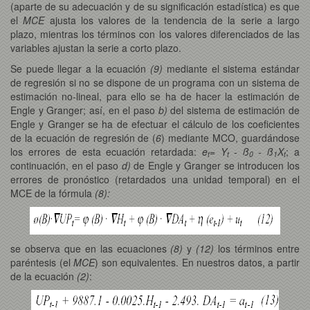
(aparte de su adecuación y de su significación estadística) es que
el
MCE
ajusta los valores de la tendencia de la serie a largo
plazo, mientras los términos con los valores diferenciados de las
variables ajustan la serie a corto plazo.
Se puede llegar a la ecuación
(9)
mediante el sistema estándar
de regresión si no se dispone de un programa con un sistema de
estimación no-lineal, para ello se ha de hacer la estimación de
Engle y Granger; así, en el paso
b)
del sistema de estimación de
Engle y Granger se ha de efectuar el cálculo de los coeficientes
de la ecuación de regresión de (
6
) mediante MCO, guardándose
los errores de esta ecuación retardada:
e
= Y
- ß
- ß
X
; a
t
t
0
1
t
continuación, en el paso
d)
de Engle y Granger se introducen los
errores de pronóstico (retardados una unidad temporal) en el
MCE de la fórmula
(8):
se observa que en las ecuaciones
(8)
y
(12)
los términos entre
paréntesis (el
MCE
) son equivalentes. En nuestros datos, a partir
de la ecuación
(2)
: