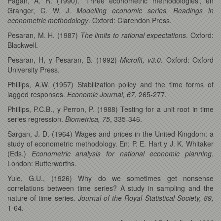
Pagan, A. R. (1990). ‘Three econometric methodologies’, en
Granger, C. W. J.
Modelling economic series. Readings in
econometric methodology
. Oxford: Clarendon Press.
Pesaran, M. H. (1987)
The limits to rational expectations
. Oxford:
Blackwell.
Pesaran, H, y Pesaran, B. (1992)
Microfit, v3.0
. Oxford: Oxford
University Press.
Phillips, A.W. (1957) Stabilization policy and the time forms of
lagged responses.
Economic Journal, 67
, 265-277.
Phillips, P.C.B., y Perron, P. (1988) Testing for a unit root in time
series regression.
Biometrica, 75
, 335-346.
Sargan, J. D. (1964) Wages and prices in the United Kingdom: a
study of econometric methodology. En: P. E. Hart y J. K. Whitaker
(Eds.)
Econometric analysis for national economic planning
.
London: Butterworths.
Yule, G.U., (1926) Why do we sometimes get nonsense
correlations between time series? A study in sampling and the
nature of time series
. Journal of the Royal Statistical Society, 89,
1-64.