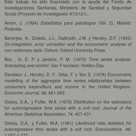
Este trabajo ha sido financiado con la ayuda del Fondo de
Investigaciones Sanitarias, Ministerio de Sanidad y Seguridad
Social (Proyecto de Investigación 97/2121).
Amón, J. (1994)
Estadística para psicólogos
(Vol. 2). Madrid:
Pirámide.
Banerjee, A., Dolado, J.J., Galbraith, J.W. y Hendry, D.F. (1993)
Co-integration, error correction and the econometric analysis of
non-stationary data
. Oxford: Oxford University Press.
Box , G. E. P. y Jenkins, P. M. (1970)
Time series analysis:
forecasting and control
. San Francisco: Holden-Day.
Davidson J., Hendry, D. F., Srba, F. y Yeo S. (1978) Econometric
modelling of the aggregate time series relationships between
consumers expenditure and income in the United Kingdom.
Economic Journal, 88
, 661-692.
Dickey, D.A., y Fuller, W.A. (1979) Distribution on the estimators
for autorregressive time series with a unit root
. Journal of the
American Statistical Association, 74,
427-431.
Dickey, D.A., y Fuller, W.A. (1981) Likelihood ratio statistics for
autoregressive time series with a unit root.
Econometrica, 49,
1.057-1.072.