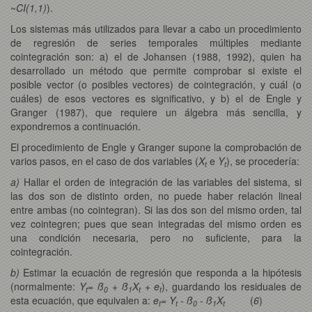
~
CI(1,1)
).
Los sistemas más utilizados para llevar a cabo un procedimiento
de regresión de series temporales múltiples mediante
cointegración son: a) el de Johansen (1988, 1992), quien ha
desarrollado un método que permite comprobar si existe el
posible vector (o posibles vectores) de cointegración, y cuál (o
cuáles) de esos vectores es significativo, y b) el de Engle y
Granger (1987), que requiere un álgebra más sencilla, y
expondremos a continuación.
El procedimiento de Engle y Granger supone la comprobación de
varios pasos, en el caso de dos variables (
X
e
Y
), se procedería:
t
t
a)
Hallar el orden de integración de las variables del sistema, si
las dos son de distinto orden, no puede haber relación lineal
entre ambas (no cointegran). Si las dos son del mismo orden, tal
vez cointegren; pues que sean integradas del mismo orden es
una condición necesaria, pero no suficiente, para la
cointegración.
b)
Estimar la ecuación de regresión que responda a la hipótesis
(normalmente:
Y
= ß
+ ß
X
+ e
), guardando los residuales de
t
0
1
t
t
esta ecuación, que equivalen a:
e
= Y
- ß
- ß
X
(
6
)
t
t
0
1
t