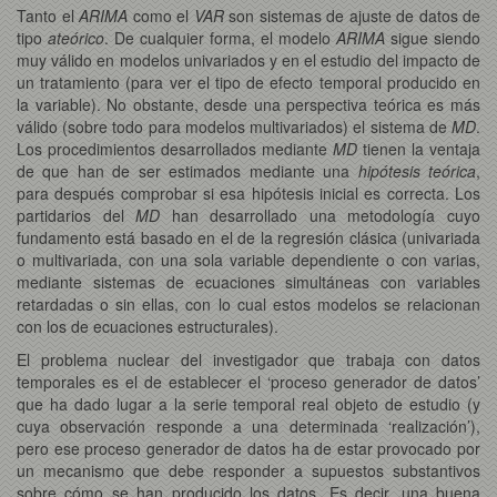
Tanto el
ARIMA
como el
VAR
son sistemas de ajuste de datos de
tipo
ateórico
. De cualquier forma, el modelo
ARIMA
sigue siendo
muy válido en modelos univariados y en el estudio del impacto de
un tratamiento (para ver el tipo de efecto temporal producido en
la variable). No obstante, desde una perspectiva teórica es más
válido (sobre todo para modelos multivariados) el sistema de
MD
.
Los procedimientos desarrollados mediante
MD
tienen la ventaja
de que han de ser estimados mediante una
hipótesis teórica
,
para después comprobar si esa hipótesis inicial es correcta. Los
partidarios del
MD
han desarrollado una metodología cuyo
fundamento está basado en el de la regresión clásica (univariada
o multivariada, con una sola variable dependiente o con varias,
mediante sistemas de ecuaciones simultáneas con variables
retardadas o sin ellas, con lo cual estos modelos se relacionan
con los de ecuaciones estructurales).
El problema nuclear del investigador que trabaja con datos
temporales es el de establecer el ‘proceso generador de datos’
que ha dado lugar a la serie temporal real objeto de estudio (y
cuya observación responde a una determinada ‘realización’),
pero ese proceso generador de datos ha de estar provocado por
un mecanismo que debe responder a supuestos substantivos
sobre cómo se han producido los datos. Es decir, una buena