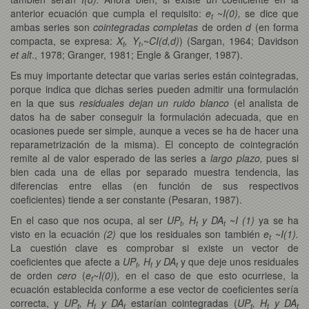
anterior ecuación que cumpla el requisito:
e
~
I(0),
se dice que
t
ambas series son
cointegradas completas
de orden
d
(en forma
compacta, se expresa:
X
, Y
,~
CI(d,d)
) (Sargan, 1964; Davidson
t
t
et alt
., 1978; Granger, 1981; Engle & Granger, 1987).
Es muy importante detectar que varias series están cointegradas,
porque indica que dichas series pueden admitir una formulación
en la que sus
residuales dejan un ruido blanco
(el analista de
datos ha de saber conseguir la formulación adecuada, que en
ocasiones puede ser simple, aunque a veces se ha de hacer una
reparametrización de la misma). El concepto de cointegración
remite al de valor esperado de las series a
largo plazo,
pues si
bien cada una de ellas por separado muestra tendencia, las
diferencias entre ellas (en función de sus respectivos
coeficientes) tiende a ser constante (Pesaran, 1987).
En el caso que nos ocupa, al ser
UP
, H
y DA
~
I (1)
ya se ha
t
t
t
visto en la ecuación
(2)
que los residuales son también
e
~
I(1).
t
La cuestión clave es comprobar si existe un vector de
coeficientes que afecte a
UP
, H
y DA
y que deje unos residuales
t
t
t
de orden
cero
(
e
~
I(0)
)
,
en el caso de que esto ocurriese, la
t
ecuación establecida conforme a ese vector de coeficientes sería
correcta, y
UP
, H
y DA
estarían cointegradas (
UP
, H
y DA
t
t
t
t
t
t