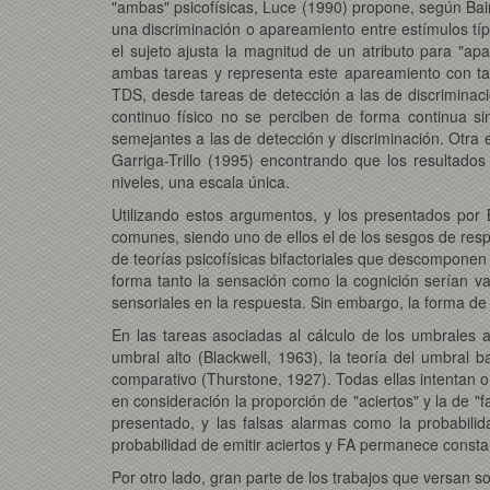
"ambas" psicofísicas, Luce (1990) propone, según Bai
una discriminación o apareamiento entre estímulos típ
el sujeto ajusta la magnitud de un atributo para "a
ambas tareas y representa este apareamiento con tas
TDS, desde tareas de detección a las de discriminac
continuo físico no se perciben de forma continua s
semejantes a las de detección y discriminación. Otra e
Garriga-Trillo (1995) encontrando que los resultado
niveles, una escala única.
Utilizando estos argumentos, y los presentados por
comunes, siendo uno de ellos el de los sesgos de resp
de teorías psicofísicas bifactoriales que descomponen 
forma tanto la sensación como la cognición serían var
sensoriales en la respuesta. Sin embargo, la forma de
En las tareas asociadas al cálculo de los umbrales a
umbral alto (Blackwell, 1963), la teoría del umbral b
comparativo (Thurstone, 1927). Todas ellas intentan 
en consideración la proporción de "aciertos" y la de 
presentado, y las falsas alarmas como la probabil
probabilidad de emitir aciertos y FA permanece consta
Por otro lado, gran parte de los trabajos que versan s