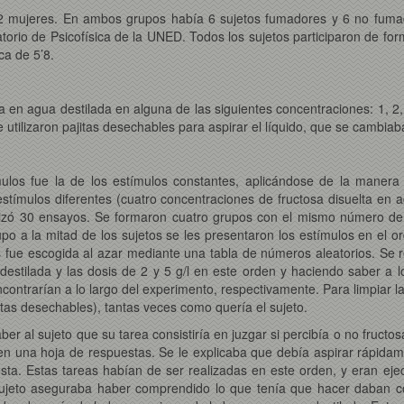
 mujeres. En ambos grupos había 6 sujetos fumadores y 6 no fumad
orio de Psicofísica de la UNED. Todos los sujetos participaron de for
ca de 5’8.
ta en agua destilada en alguna de las siguientes concentraciones: 1, 2
 utilizaron pajitas desechables para aspirar el líquido, que se cambia
tímulos fue la de los estímulos constantes, aplicándose de la mane
stímulos diferentes (cuatro concentraciones de fructosa disuelta en a
alizó 30 ensayos. Se formaron cuatro grupos con el mismo número d
 a la mitad de los sujetos se les presentaron los estímulos en el ord
s fue escogida al azar mediante una tabla de números aleatorios. Se 
 destilada y las dosis de 2 y 5 g/l en este orden y haciendo saber a 
contrarían a lo largo del experimento, respectivamente. Para limpiar
tas desechables), tantas veces como quería el sujeto.
er al sujeto que su tarea consistiría en juzgar si percibía o no fruc
 en una hoja de respuestas. Se le explicaba que debía aspirar rápida
uesta. Estas tareas habían de ser realizadas en este orden, y eran e
 sujeto aseguraba haber comprendido lo que tenía que hacer daban co