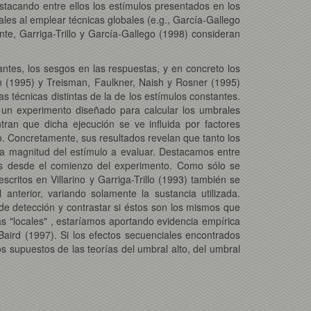
stacando entre ellos los estímulos presentados en los
les al emplear técnicas globales (e.g., García-Gallego
ente, Garriga-Trillo y García-Gallego (1998) consideran
antes, los sesgos en las respuestas, y en concreto los
on (1995) y Treisman, Faulkner, Naish y Rosner (1995)
s técnicas distintas de la de los estímulos constantes.
en un experimento diseñado para calcular los umbrales
ntran que dicha ejecución se ve influida por factores
. Concretamente, sus resultados revelan que tanto los
la magnitud del estímulo a evaluar. Destacamos entre
os desde el comienzo del experimento. Como sólo se
scritos en Villarino y Garriga-Trillo (1993) también se
 anterior, variando solamente la sustancia utilizada.
e detección y contrastar si éstos son los mismos que
as "locales" , estaríamos aportando evidencia empírica
 Baird (1997). Si los efectos secuenciales encontrados
os supuestos de las teorías del umbral alto, del umbral