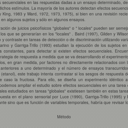
os secuenciales en las respuestas dadas a un ensayo determinado, de
ichos estímulos. La mayoría de los autores detectan efectos secuencia
 y King, 1983 y Ward, 1972, 1973, 1975), si bien en una revisión reci
o en algunos sujetos y sólo en algunos ensayos.
ión de juicios psicofísicos "globales" o " locales" pueden ser semej
os que se generarían en los "locales" . Baird (1997), Gilden y Wils
 y contraste en tareas de detección o de discriminación utilizando varia
arino y Garriga-Trillo (1993) estudian la ejecución de los sujetos 
os constantes, para detectar si existen efectos secuenciales. Encue
rategia de respuesta a medida que se va desarrollando el experimento
dos, en gran medida, por factores no directamente relacionados con 
s anteriores a uno determinado y el número de ensayos transcurrid
etanol), este trabajo intenta contrastar si los sesgos de respuesta de
e caso la fructosa. Para ello, se diseña un experimento idéntico al
demos ampliar el estudio sobre efectos secuenciales en una tarea d
iales estudiados en tareas "globales" existiesen también en estas tare
opuesta en el plano sensorial por Luce (1990), Garriga-Trillo (1995) y
ante sino que es función de variables temporales, habría que revisar l
Método