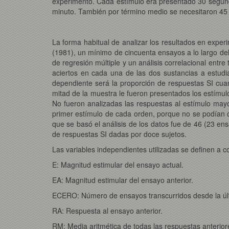
experimento. Cada estímulo era presentado 30 segund
minuto. También por término medio se necesitaron 45 
La forma habitual de analizar los resultados en exper
(1981), un mínimo de cincuenta ensayos a lo largo del
de regresión múltiple y un análisis correlacional ent
aciertos en cada una de las dos sustancias a estudia
dependiente será la proporción de respuestas SI cuan
mitad de la muestra le fueron presentados los estímu
No fueron analizadas las respuestas al estímulo may
primer estímulo de cada orden, porque no se podían ca
que se basó el análisis de los datos fue de 46 (23 en
de respuestas SI dadas por doce sujetos.
Las variables independientes utilizadas se definen a c
E: Magnitud estimular del ensayo actual.
EA: Magnitud estimular del ensayo anterior.
ECERO: Número de ensayos transcurridos desde la últi
RA: Respuesta al ensayo anterior.
RM: Media aritmética de todas las respuestas anterior