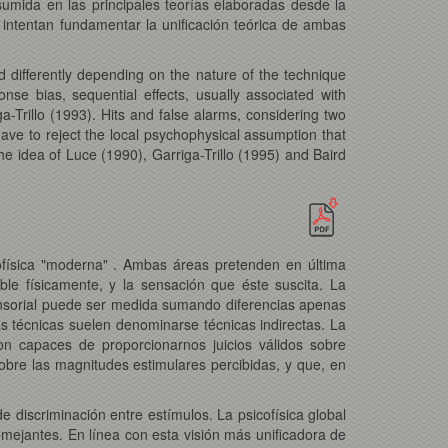
asumida en las principales teorías elaboradas desde la
s intentan fundamentar la unificación teórica de ambas
 differently depending on the nature of the technique
onse bias, sequential effects, usually associated with
a-Trillo (1993). Hits and false alarms, considering two
 have to reject the local psychophysical assumption that
he idea of Luce (1990), Garriga-Trillo (1995) and Baird
cofísica "moderna" . Ambas áreas pretenden en última
le físicamente, y la sensación que éste suscita. La
ensorial puede ser medida sumando diferencias apenas
as técnicas suelen denominarse técnicas indirectas. La
on capaces de proporcionarnos juicios válidos sobre
sobre las magnitudes estimulares percibidas, y que, en
e discriminación entre estímulos. La psicofísica global
emejantes. En línea con esta visión más unificadora de