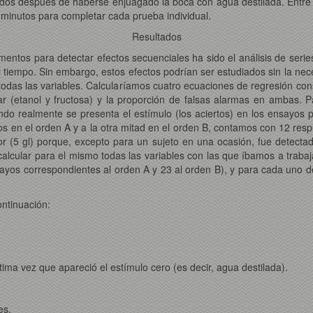
os después de haberse enjuagado la boca con agua destilada. Entre es
minutos para completar cada prueba individual.
Resultados
imentos para detectar efectos secuenciales ha sido el análisis de seri
 tiempo. Sin embargo, estos efectos podrían ser estudiados sin la nec
re todas las variables. Calcularíamos cuatro ecuaciones de regresión c
r (etanol y fructosa) y la proporción de falsas alarmas en ambas. Pa
do realmente se presenta el estímulo (los aciertos) en los ensayos p
los en el orden A y a la otra mitad en el orden B, contamos con 12 re
or (5 gl) porque, excepto para un sujeto en una ocasión, fue detect
lcular para el mismo todas las variables con las que íbamos a trabaja
sayos correspondientes al orden A y 23 al orden B), y para cada uno d
ontinuación:
ma vez que apareció el estímulo cero (es decir, agua destilada).
es.