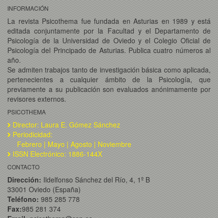
INFORMACIÓN
La revista Psicothema fue fundada en Asturias en 1989 y está
editada conjuntamente por la Facultad y el Departamento de
Psicología de la Universidad de Oviedo y el Colegio Oficial de
Psicología del Principado de Asturias. Publica cuatro números al
año.
Se admiten trabajos tanto de investigación básica como aplicada,
pertenecientes a cualquier ámbito de la Psicología, que
previamente a su publicación son evaluados anónimamente por
revisores externos.
PSICOTHEMA
Director: Laura E. Gómez Sánchez
Periodicidad:
Febrero | Mayo | Agosto | Noviembre
ISSN Electrónico: 1886-144X
CONTACTO
Dirección:
Ildelfonso Sánchez del Río, 4, 1º B
33001 Oviedo (España)
Teléfono:
985 285 778
Fax:
985 281 374