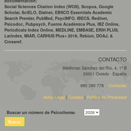
documentación:
Social Sciences Citation Index (WOS), Scopus, Google
Scholar, SciELO, Dialnet, EBSCO Essentials Academic
Search Premier, PubMed, PsycINFO, IBECS, Redinet,
Psicodoc, Pubpsych, Fuente Académica Plus, IBZ Online,
Periodicals Index Online, MEDLINE, EMBASE, ERIH PLUS,
Latindex, MIAR, CARHUS Plus+ 2018, Rebiun, DOAJ, &
Crossref.
CONTACTO
Ildelfonso Sánchez del Río, 4, 1º B
33001 Oviedo · España
985 285 778
Contactar
Aviso Legal
|
Cookies
|
Política de Privacidad
Buscar un número de Psicothema:
Buscar